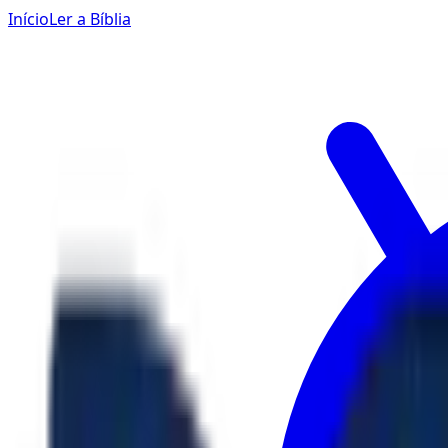
Início
Ler a Bíblia