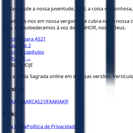
24
Mas desde a nossa juventude, Baal, a coisa vergonhosa, 
25
Deitemo-nos em nossa vergonha, e cubra-nos a nossa co
hoje, e desobedecemos à voz do SENHOR, nosso Deus.
← Voltar para
AS21
← Capítulo
2
Todos os capítulos
Capítulo
4
→
✝️
BÍBLIA HOJE
Leia a Bíblia Sagrada online em diversas versões. Versícu
Versões
ACF
AA
ARA
ARC
AS21
JFAA
KJA
KJF
Links
Ler a Bíblia
Política de Privacidade