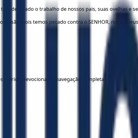
tem devorado o trabalho de nossos pais, suas ovelhas e seu 
nfusão, pois temos pecado contra o SENHOR, nosso Deus, n
los diários, devocionais e navegação completa.