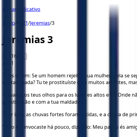
Baixar Aplicativo
☰
Início
/
AS21
/
Jeremias
/
3
Jeremias
3
16
A-
A+
AS21
1
Eles dizem: Se um homem rejeitar sua mulher, e ela se se
contaminada? Tu te prostituíste com muitos amantes, mas
2
Levanta os teus olhos para os lugares altos e vê: Onde 
prostituição e com a tua maldade.
3
Por isso, as chuvas fortes foram retidas, e a chuva de 
4
Não me invocaste há pouco, dizendo: Meu pai, tu és am