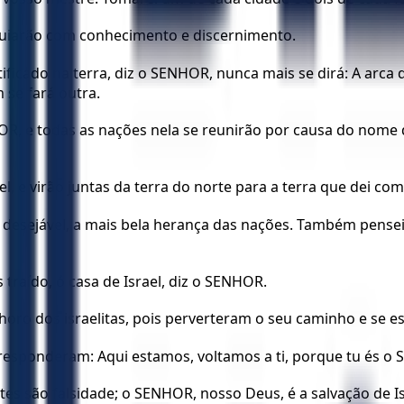
guiarão com conhecimento e discernimento.
tificado na terra, diz o SENHOR, nunca mais se dirá: A arca
 se fará outra.
R, e todas as nações nela se reunirão por causa do nome
l, e virão juntas da terra do norte para a terra que dei co
erra desejável, a mais bela herança das nações. Também pens
traído, ó casa de Israel, diz o SENHOR.
 choro dos israelitas, pois perverteram o seu caminho e s
les responderam: Aqui estamos, voltamos a ti, porque tu és 
tes são falsidade; o SENHOR, nosso Deus, é a salvação de Is