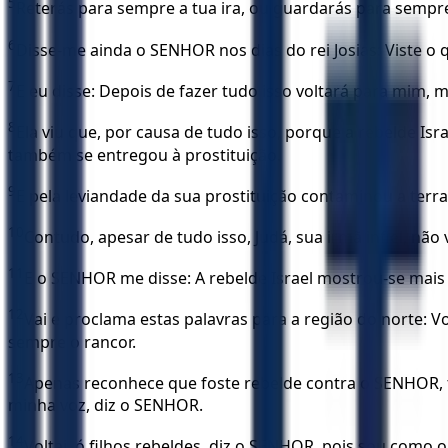
5
Reterás para sempre a tua ira, ou guardarás para sempre
6
Disse-me ainda o SENHOR nos dias do rei Josias: Viste o q
7
E eu disse: Depois de fazer tudo isso voltará para mim, mas
8
Ela viu que, por causa de tudo isso, porque a rebelde Isr
também se entregou à prostituição.
9
E pela leviandade da sua prostituição contaminou a terr
10
Contudo, apesar de tudo isso, Judá, sua irmã infiel, n
11
E o SENHOR me disse: A rebelde Israel mostrou-se mais j
12
Vai e proclama estas palavras para a região do norte: Vo
sempre o rancor.
13
Apenas reconhece que foste rebelde contra o SENHOR, t
minha voz, diz o SENHOR.
14
Voltai, ó filhos rebeldes, diz o SENHOR, pois sou como o