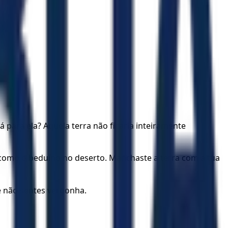
á para ela? Aquela terra não ficaria inteiramente
, como o beduíno no deserto. Manchaste a terra com a tua
 e não sentes vergonha.