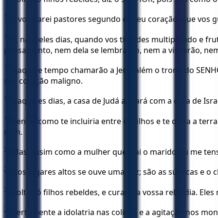
15
e vos darei pastores segundo o meu coração, que vos 
16
E, naqueles dias, quando vos tiverdes multiplicado e fru
pensamento, nem dela se lembrarão, nem a visitarão, nem
17
Naquele tempo chamarão a Jerusalém o trono do SENHO
seu coração maligno.
18
Naqueles dias, a casa de Judá andará com a casa de Israe
19
Pensei como te incluiria entre os filhos e te daria a t
mim.
20
Mas, assim como a mulher que trai o marido, tu me tens 
21
Nos lugares altos se ouve uma voz; são as súplicas e o
22
Voltai, ó filhos rebeldes, e curarei a vossa rebeldia. E
23
Certamente a idolatria nas colinas e a agitação nos mon