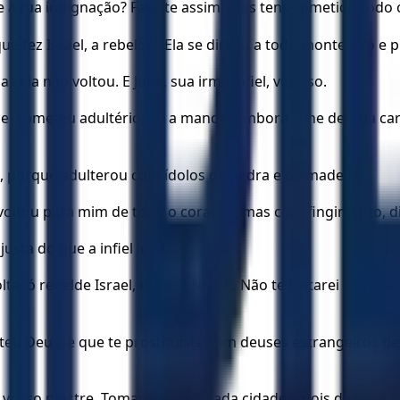
 a tua indignação? Falaste assim, mas tens cometido todo o
ue fez Israel, a rebelde? Ela se dirigiu a todo monte alto e
 ela não voltou. E Judá, sua irmã infiel, viu isso.
ael cometeu adultério, eu a mandei embora e lhe dei sua car
a, porque adulterou com ídolos de pedra e de madeira.
ão voltou para mim de todo o coração, mas com fingimento, 
usta do que a infiel Judá.
lta, ó rebelde Israel, diz o SENHOR. Não te tratarei com ira
eu Deus, e que te prostituíste com deuses estrangeiros de
 vosso mestre. Tomarei um de cada cidade e dois de cada famí