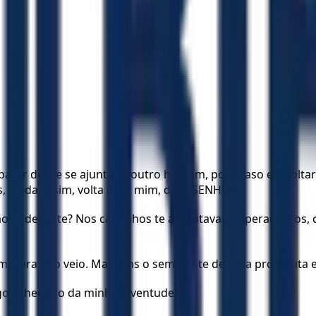
parar dele e se ajuntar a outro homem, por acaso ele voltar
, ainda assim, volta para mim, diz o SENHOR.
não te deitaste? Nos caminhos te assentavas, esperando-os
primavera não veio. Mas tens o semblante de uma prostituta
igo achegado da minha juventude!