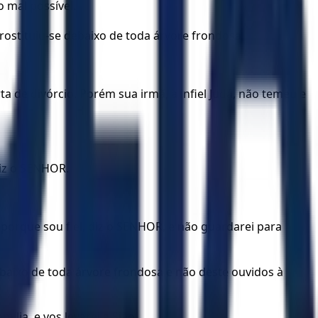
 mal possível.
 prostituiu-se debaixo de toda árvore frondosa.
ta de divórcio. Porém sua irmã, a infiel Judá, não temeu e
diz o SENHOR.
, porque sou fiel, diz o SENHOR, e não guardarei para
baixo de toda árvore frondosa e não deste ouvidos à
lia, e vos levarei a Sião,