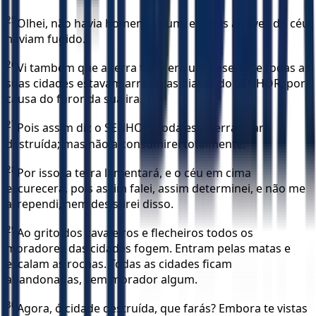
25
Olhei, não havia homem algum, e todas as aves do céu
haviam fugido.
26
Vi também que a terra fértil era um deserto, e todas as
suas cidades estavam arrasadas diante do SENHOR, por
causa do furor da sua ira.
27
Pois assim diz o SENHOR: Toda esta terra ficará
destruída; mas não a consumirei totalmente.
28
Por isso, a terra lamentará, e o céu em cima
escurecerá, pois assim falei, assim determinei, e não me
arrependi, nem desistirei disso.
29
Ao grito dos cavaleiros e flecheiros todos os
moradores das cidades fogem. Entram pelas matas e
escalam as rochas. Todas as cidades ficam
abandonadas, sem morador algum.
30
Agora, ó cidade destruída, que farás? Embora te vistas