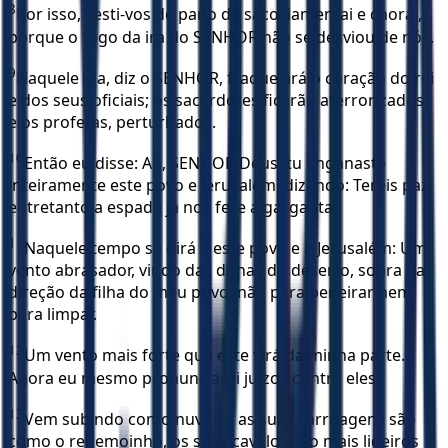
8
Por isso, vesti-vos de pano de saco, lamentai e chorai,
porque o fogo da ira do SENHOR não se desviou de nós.
9
Naquele dia, diz o SENHOR, fraquejará o coração do rei
e dos seus oficiais; os sacerdotes ficarão aterrorizados,
e os profetas, perturbados.
10
Então eu disse: Ah, SENHOR Deus, tu enganaste
inteiramente este povo e Jerusalém, dizendo: Tereis paz;
entretanto a espada já nos fere a garganta.
11
Naquele tempo se dirá a este povo e a Jerusalém: Um
vento abrasador, vindo das dunas do deserto, sopra na
direção da filha do meu povo, não para peneirar nem
para limpar.
12
Um vento mais forte que este virá da minha parte.
Agora eu mesmo pronunciarei juízos contra eles.
13
Vem subindo como nuvens, as suas carruagens são
como o redemoinho, os seus cavalos são mais ligeiros