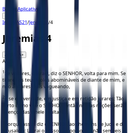
Baixar Aplicativo
☰
Início
/
AS21
/
Jeremias
/
4
Jeremias
4
16
A-
A+
AS21
1
Se voltares, ó Israel, diz o SENHOR, volta para mim. Se
tirares os teus ídolos abomináveis de diante de mim, e
não andares mais vagueando,
2
e se em verdade, em justiça e em retidão jurares: Tão
certo como vive o SENHOR, então nele as nações serão
abençoadas e nele exultarão.
3
Porque assim diz o SENHOR aos homens de Judá e de
Jerusalém: Lavrai o vosso campo novo e não semeeis