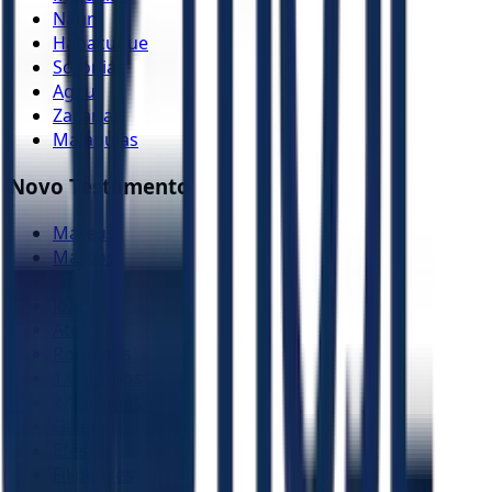
Naum
Habacuque
Sofonias
Ageu
Zacarias
Malaquias
Novo Testamento
Mateus
Marcos
Lucas
João
Atos
Romanos
1 Coríntios
2 Coríntios
Gálatas
Efésios
Filipenses