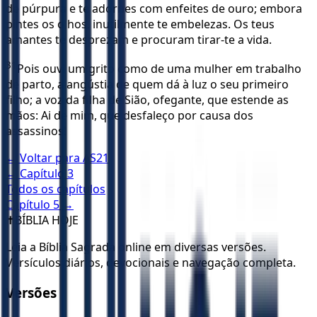
de púrpura e te adornes com enfeites de ouro; embora
pintes os olhos, inutilmente te embelezas. Os teus
amantes te desprezam e procuram tirar-te a vida.
31
Pois ouvi um grito como de uma mulher em trabalho
de parto, a angústia de quem dá à luz o seu primeiro
filho; a voz da filha de Sião, ofegante, que estende as
mãos: Ai de mim, que desfaleço por causa dos
assassinos!
← Voltar para
AS21
← Capítulo
3
Todos os capítulos
Capítulo
5
→
✝️
BÍBLIA HOJE
Leia a Bíblia Sagrada online em diversas versões.
Versículos diários, devocionais e navegação completa.
Versões