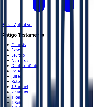
Baixar Aplicativo
Antigo Testamento
Gênesis
Êxodo
Levítico
Números
Deuteronômio
Josué
Juízes
Rute
1 Samuel
2 Samuel
1 Reis
2 Reis