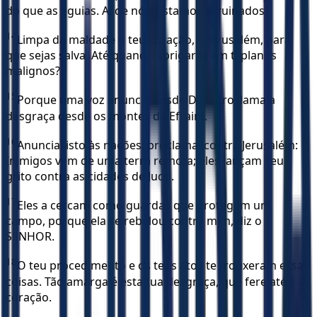
do que as águias. Ai de nós! Estamos arruinados!
14
Limpa da maldade o teu coração, ó Jerusalém, para
que sejas salva. Até quando abrigarás em ti planos
malignos?
15
Porque uma voz anuncia desde Dã e proclama a
desgraça desde os montes de Efraim.
16
Anunciai isto às nações, proclamai contra Jerusalém:
Inimigos vêm de uma terra remota; eles lançam seu
grito contra as cidades de Judá.
17
Eles a cercam como guardas que protegem um
campo, porque ela se rebelou contra mim, diz o
SENHOR.
18
O teu procedimento e os teus atos te trouxeram essas
coisas. Tão amarga é esta tua desgraça, que fere até o
coração.