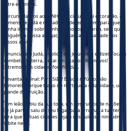
entre espinhos.
4
Circuncidai-vos ao SENHOR e circuncidai o coração, ó
homens de Judá e moradores de Jerusalém, para que a
minha ira não sobrevenha como fogo e arda, sem que
ninguém o possa apagar, por causa da maldade dos
vossos atos.
5
Anunciai em Judá, publicai em Jerusalém e dizei: Tocai a
trombeta na terra, gritai em alta voz: Reuni-vos!
Entremos nas cidades fortificadas.
6
Levantai o sinal: Para Sião! Buscai refúgio, não
demoreis; porque trago do norte uma calamidade, uma
grande destruição.
7
Um leão subiu da sua toca, um destruidor de nações.
Ele já partiu, saiu do seu lugar para arruinar a tua terra,
para que as tuas cidades sejam destruídas e ninguém
habite nelas.