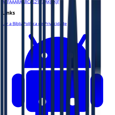
ACF
AA
ARA
ARC
AS21
JFAA
KJA
KJF
Links
Ler a Bíblia
Política de Privacidade