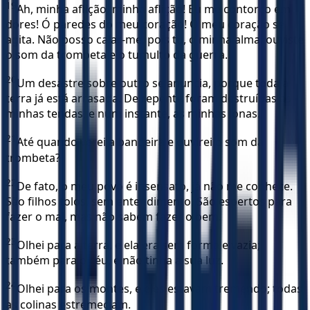
19
Ah, minha aflição, minha aflição! Eu me contorço em
dores! Ó paredes do meu coração! O meu coração se
agita. Não posso calar-me, pois tu, ó minha alma, ouviste
o som da trombeta e o tumulto da guerra.
20
Um desastre sobre outro se anuncia, porque toda a
terra já está arrasada. De repente foram destruídas as
minhas tendas, e num instante, as minhas lonas.
21
Até quando verei a bandeira e ouvirei o som da
trombeta?
22
De fato, o meu povo é insensato, já não me conhece.
São filhos tolos, sem entendimento. São espertos para
fazer o mal, mas não sabem fazer o bem.
23
Olhei para a terra, e ela era sem forma e vazia;
também para o céu, e não tinha a sua luz.
24
Olhei para os montes, e eles estavam tremendo; todas
as colinas estremeciam.