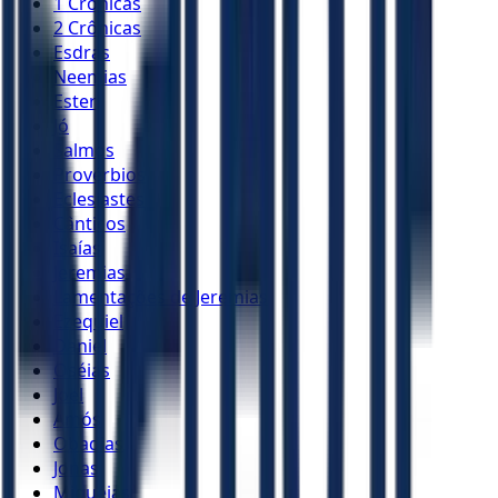
1 Crônicas
2 Crônicas
Esdras
Neemias
Ester
Jó
Salmos
Provérbios
Eclesiastes
Cânticos
Isaías
Jeremias
Lamentações de Jeremias
Ezequiel
Daniel
Oséias
Joel
Amós
Obadias
Jonas
Miquéias