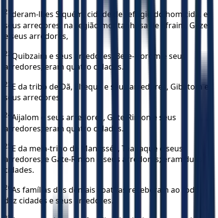
21
deram-lhes Siquém, cidade de refúgio do homicida, e
seus arredores, na região montanhosa de Efraim, Gezer
e seus arredores,
22
Quibzaim e seus arredores, Bete-Horom e seus
arredores; eram quatro cidades.
23
E da tribo de Dã, Elteque e seus arredores, Gibetom e
seus arredores,
24
Aijalom e seus arredores, Gate-Rimon e seus
arredores; eram quatro cidades.
25
E da meia-tribo de Manassés, Taanaque e seus
arredores, e Gate-Rimon e seus arredores; eram duas
cidades.
26
As famílias dos demais coatitas receberam ao todo
dez cidades e seus arredores.