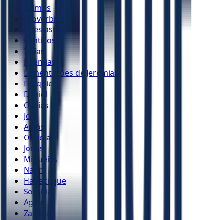
Salmos
Provérbios
Eclesiastes
Cânticos
Isaías
Jeremias
Lamentações de Jeremias
Ezequiel
Daniel
Oséias
Joel
Amós
Obadias
Jonas
Miquéias
Naum
Habacuque
Sofonias
Ageu
Zacarias