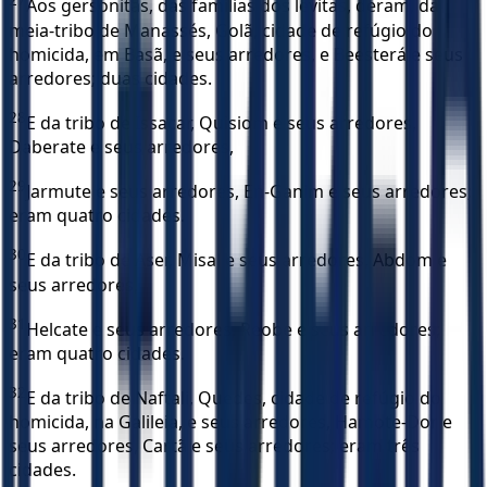
27
Aos gersonitas, das famílias dos levitas, deram, da
meia-tribo de Manassés, Golã, cidade de refúgio do
homicida, em Basã, e seus arredores, e Beesterá e seus
arredores; duas cidades.
28
E da tribo de Issacar, Quisiom e seus arredores,
Daberate e seus arredores,
29
Jarmute e seus arredores, En-Ganim e seus arredores;
eram quatro cidades.
30
E da tribo de Aser, Misal e seus arredores, Abdom e
seus arredores,
31
Helcate e seus arredores, Reobe e seus arredores;
eram quatro cidades.
32
E da tribo de Naftali, Quedes, cidade de refúgio do
homicida, na Galileia, e seus arredores, Hamote-Dor e
seus arredores, Cartã e seus arredores; eram três
cidades.