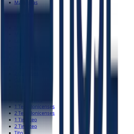
Malaquias
Novo Testamento
Mateus
Marcos
Lucas
João
Atos
Romanos
1 Coríntios
2 Coríntios
Gálatas
Efésios
Filipenses
Colossenses
1 Tessalonicenses
2 Tessalonicenses
1 Timóteo
2 Timóteo
Tito