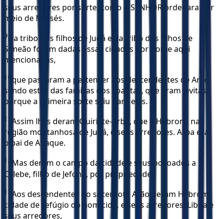
seus arredores por sorte, como o SENHOR ordenara por
meio de Moisés.
9
Da tribo dos filhos de Judá e da tribo dos filhos de
Simeão foram dadas essas cidades por nome aqui
mencionadas,
10
que passaram a pertencer aos descendentes de Arão,
sendo estes das famílias dos coatitas, que eram levitas;
porque a primeira sorte saiu para eles.
11
Assim lhes deram Quiriate-Arba, que é Hebrom, na
região montanhosa de Judá, e seus arredores. Arba era
o pai de Anaque.
12
Mas deram o campo da cidade e seus povoados a
Calebe, filho de Jefoné, por propriedade.
13
Aos descendentes do sacerdote Arão deram Hebrom,
cidade de refúgio do homicida, e seus arredores, Libna e
seus arredores,