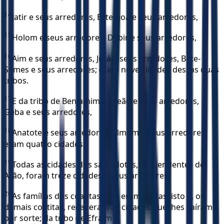
14
Jatir e seus arredores, Estemoa e seus arredores,
15
Holom e seus arredores, Debir e seus arredores,
16
Aim e seus arredores, Jutá e seus arredores, Bete-
Semes e seus arredores; eram nove cidades dessas duas
tribos.
17
E da tribo de Benjamim, Gibeão e seus arredores,
Geba e seus arredores,
18
Anatote e seus arredores, Almom e seus arredores;
eram quatro cidades.
19
Todas as cidades dos sacerdotes, descendentes de
Arão, foram treze cidades e seus arredores.
20
As famílias dos coatitas, que eram levitas, isto é, os
demais coatitas, receberam as cidades que lhes caíram
por sorte; da tribo de Efraim