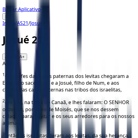
Baixar Aplicativo
☰
Início
/
AS21
/
Josué
/
21
Josué
21
16
A-
A+
AS21
1
Os chefes das casas paternas dos levitas chegaram a
Eleazar, o sacerdote, e a Josué, filho de Num, e aos
chefes das casas paternas nas tribos dos israelitas,
2
em Siló, na terra de Canaã, e lhes falaram: O SENHOR
ordenou, por meio de Moisés, que se nos dessem
cidades para habitar e os seus arredores para os nossos
animais.
3
Então os israelitas deram aos levitas, da sua herança,