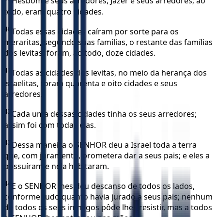
Hesbom e seus arredores, Jazer e seus arredores; ao
todo, eram quatro cidades.
40
Todas essas cidades caíram por sorte para os
meraritas, segundo suas famílias, o restante das famílias
dos levitas; foram, ao todo, doze cidades.
41
Todas as cidades dos levitas, no meio da herança dos
israelitas, foram quarenta e oito cidades e seus
arredores.
42
Cada uma dessas cidades tinha os seus arredores;
assim foi com todas elas.
43
Dessa maneira o SENHOR deu a Israel toda a terra
que, com juramento, prometera dar a seus pais; e eles a
possuíram e nela habitaram.
44
E o SENHOR lhes deu descanso de todos os lados,
conforme tudo quanto havia jurado a seus pais; nenhum
de todos os seus inimigos pôde lhes resistir, mas a todos