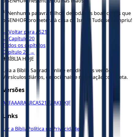
o SENHOR lhes entregou nas mãos.
45
Nenhuma palavra falhou de todas as boas coisas que
o SENHOR prometera à casa de Israel! Tudo se cumpriu!
← Voltar para
AS21
← Capítulo
20
Todos os capítulos
Capítulo
22
→
✝️
BÍBLIA HOJE
Leia a Bíblia Sagrada online em diversas versões.
Versículos diários, devocionais e navegação completa.
Versões
ACF
AA
ARA
ARC
AS21
JFAA
KJA
KJF
Links
Ler a Bíblia
Política de Privacidade