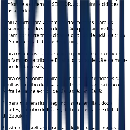
conforme a ordem do SENHOR, as seguintes cidades e
seus arredores.
4
Saiu a sorte para as famílias dos coatitas. Para os
descendentes do sacerdote Arão, que eram levitas,
caíram por sorte treze cidades da tribo de Judá, da tribo
de Simeão e da tribo de Benjamim;
5
para os outros coatitas caíram por sorte dez cidades
das famílias da tribo de Efraim, da tribo de Dã e da meia-
tribo de Manassés;
6
para os gersonitas caíram por sorte treze cidades das
famílias da tribo de Issacar, da tribo de Aser, da tribo de
Naftali e da meia-tribo de Manassés em Basã;
7
e para os meraritas, segundo suas famílias, doze
cidades, da tribo de Rúben, da tribo de Gade e da tribo
de Zebulom.
8
Assim os israelitas deram aos levitas essas cidades e