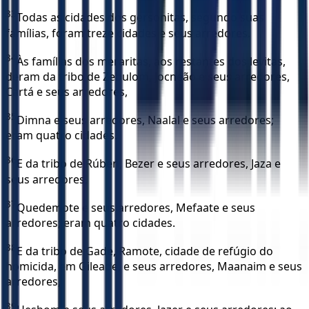
33
Todas as cidades dos gersonitas, segundo suas
famílias, foram treze cidades e seus arredores.
34
Às famílias dos meraritas, aos restantes dos levitas,
deram da tribo de Zebulom, Jocneão e seus arredores,
Cartá e seus arredores,
35
Dimna e seus arredores, Naalal e seus arredores;
eram quatro cidades.
36
E da tribo de Rúben, Bezer e seus arredores, Jaza e
seus arredores,
37
Quedemote e seus arredores, Mefaate e seus
arredores; eram quatro cidades.
38
E da tribo de Gade, Ramote, cidade de refúgio do
homicida, em Gileade, e seus arredores, Maanaim e seus
arredores,
39