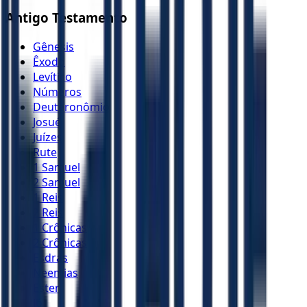
Antigo Testamento
Gênesis
Êxodo
Levítico
Números
Deuteronômio
Josué
Juízes
Rute
1 Samuel
2 Samuel
1 Reis
2 Reis
1 Crônicas
2 Crônicas
Esdras
Neemias
Ester
Jó