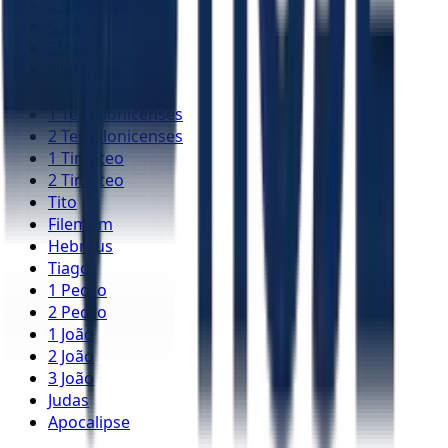
2 Coríntios
Gálatas
Efésios
Filipenses
Colossenses
1 Tessalonicenses
2 Tessalonicenses
1 Timóteo
2 Timóteo
Tito
Filemom
Hebreus
Tiago
1 Pedro
2 Pedro
1 João
2 João
3 João
Judas
Apocalipse