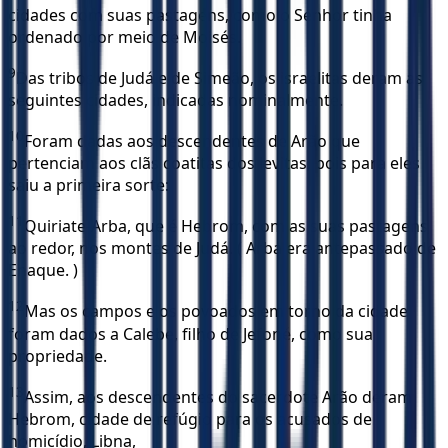
cidades com suas pastagens, como o Senhor tinha
ordenado por meio de Moisés.
9
Das tribos de Judá e de Simeão, os israelitas deram as
seguintes cidades, indicadas nominalmente.
10
Foram dadas aos descendentes de Arão que
pertenciam aos clãs coatitas dos levitas, pois para eles
saiu a primeira sorte:
11
Quiriate-Arba, que é Hebrom, com as suas pastagens
ao redor, nos montes de Judá. ( Arba era antepassado de
Enaque. )
12
Mas os campos e os povoados em torno da cidade
foram dados a Calebe, filho de Jefoné, como sua
propriedade.
13
Assim, aos descendentes do sacerdote Arão deram
Hebrom, cidade de refúgio para os acusados de
homicídio, Libna,