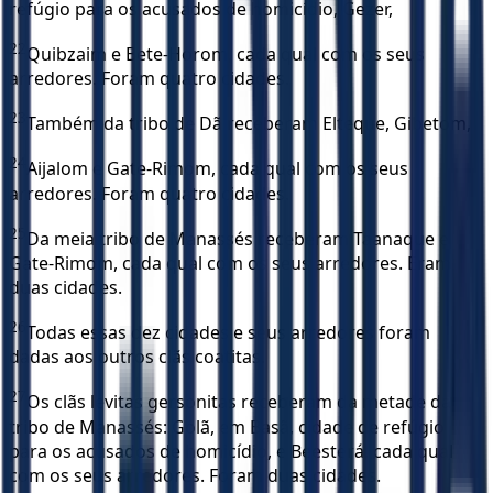
refúgio para os acusados de homicídio, Gezer,
22
Quibzaim e Bete-Horom, cada qual com os seus
arredores. Foram quatro cidades.
23
Também da tribo de Dã receberam Elteque, Gibetom,
24
Aijalom e Gate-Rimom, cada qual com os seus
arredores. Foram quatro cidades.
25
Da meia tribo de Manassés receberam Taanaque e
Gate-Rimom, cada qual com os seus arredores. Eram
duas cidades.
26
Todas essas dez cidades e seus arredores foram
dadas aos outros clãs coatitas.
27
Os clãs levitas gersonitas receberam da metade da
tribo de Manassés: Golã, em Basã, cidade de refúgio
para os acusados de homicídio, e Beesterá, cada qual
com os seus arredores. Foram duas cidades.