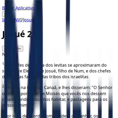
Baixar Aplicativo
☰
Início
/
NVI
/
Josué
/
21
Josué
21
16
A-
A+
NVI
1
Os chefes de família dos levitas se aproximaram do
sacerdote Eleazar, de Josué, filho de Num, e dos chefes
das outras famílias das tribos dos israelitas
2
em Siló, na terra de Canaã, e lhes disseram: "O Senhor
ordenou por meio de Moisés que vocês nos dessem
cidades onde possamos habitar, e pastagens para os
nossos animais".
3
Por isso, de acordo com a ordem do Senhor, os