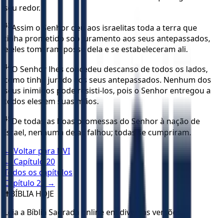
seu redor.
43
Assim o Senhor deu aos israelitas toda a terra que
tinha prometido sob juramento aos seus antepassados,
e eles tomaram posse dela e se estabeleceram ali.
44
O Senhor lhes concedeu descanso de todos os lados,
como tinha jurado aos seus antepassados. Nenhum dos
seus inimigos pode resisti-los, pois o Senhor entregou a
todos eles em suas mãos.
45
De todas as boas promessas do Senhor à nação de
Israel, nenhuma delas falhou; todas se cumpriram.
← Voltar para
NVI
← Capítulo
20
Todos os capítulos
Capítulo
22
→
✝️
BÍBLIA HOJE
Leia a Bíblia Sagrada online em diversas versões.