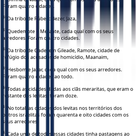
Foram quatro cidades.
36
Da tribo de Rúben: Bezer, Jaza,
37
Quedemote e Mefaate, cada qual com os seus
arredores. Foram quatro cidades.
38
Da tribo de Gade: em Gileade, Ramote, cidade de
refúgio dos acusados de homicídio, Maanaim,
39
Hesbom e Jazar, cada qual com os seus arredores.
Foram quatro cidades ao todo.
40
Todas as cidades dadas aos clãs meraritas, que eram o
restante dos levitas, foram doze.
41
No total, as cidades dos levitas nos territórios dos
outros israelitas foram quarenta e oito cidades com os
seus arredores.
42
Cada uma de todas essas cidades tinha pastagens ao