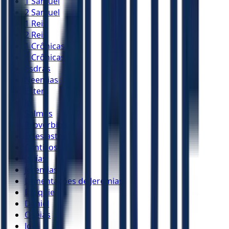
1 Samuel
2 Samuel
1 Reis
2 Reis
1 Crônicas
2 Crônicas
Esdras
Neemias
Ester
Jó
Salmos
Provérbios
Eclesiastes
Cânticos
Isaías
Jeremias
Lamentações de Jeremias
Ezequiel
Daniel
Oséias
Joel