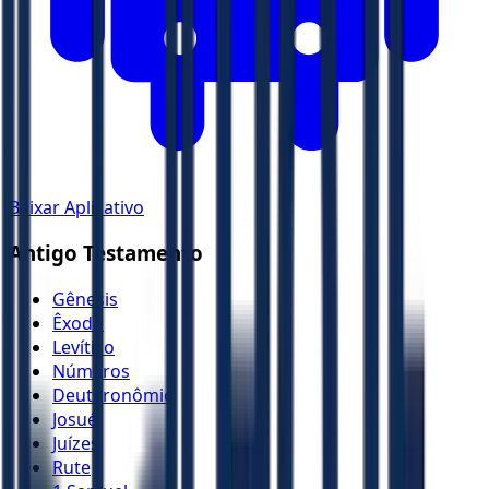
Baixar Aplicativo
Antigo Testamento
Gênesis
Êxodo
Levítico
Números
Deuteronômio
Josué
Juízes
Rute