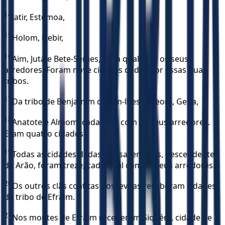
14
Jatir, Estemoa,
15
Holom, Debir,
16
Aim, Jutá e Bete-Semes, cada qual com os seus
arredores. Foram nove cidades dadas por essas duas
tribos.
17
Da tribo de Benjamim deram-lhes Gibeom, Geba,
18
Anatote e Almom, cada qual com os seus arredores.
Eram quatro cidades.
19
Todas as cidades dadas aos sacerdotes, descendentes
de Arão, foram treze; cada qual com os seus arredores.
20
Os outros clãs coatitas dos levitas receberam cidades
da tribo de Efraim.
21
Nos montes de Efraim receberam Siquém, cidade de