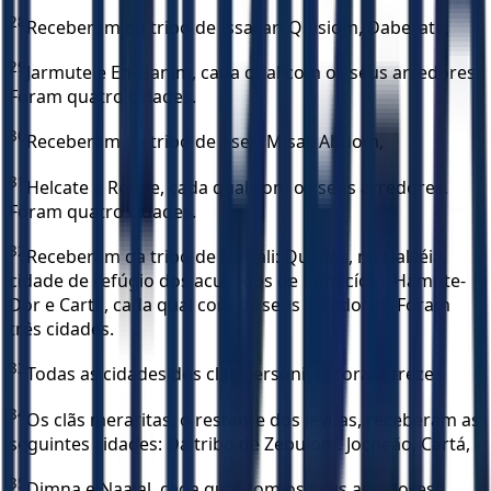
28
Receberam da tribo de Issacar: Quisiom, Daberate,
29
Jarmute e En-Ganim, cada qual com os seus arredores.
Foram quatro cidades.
30
Receberam da tribo de Aser: Misal, Abdom,
31
Helcate e Reobe, cada qual com os seus arredores.
Foram quatro cidades.
32
Receberam da tribo de Naftali: Quedes, na Galiléia,
cidade de refúgio dos acusados de homicídio, Hamote-
Dor e Cartã, cada qual com os seus arredores. Foram
três cidades.
33
Todas as cidades dos clãs gersonitas foram treze.
34
Os clãs meraritas, o restante dos levitas, receberam as
seguintes cidades: Da tribo de Zebulom: Jocneão, Cartá,
35
Dimna e Naalal, cada qual com os seus arredores.