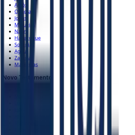
Amós
Obadias
Jonas
Miquéias
Naum
Habacuque
Sofonias
Ageu
Zacarias
Malaquias
Novo Testamento
Mateus
Marcos
Lucas
João
Atos
Romanos
1 Coríntios