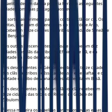
israelitas deram da sua própria herança as seguintes
cidades com suas pastagens aos levitas:
4
A sorte saiu primeiro para os coatitas, clã por clã. Os
levitas, que eram descendentes do sacerdote Arão,
receberam treze cidades das tribos de Judá, de Simeão e
de Benjamim.
5
Os outros descendentes de Coate receberam dez
cidades dos clãs das tribos de Efraim e de Dã, e da
metade da tribo de Manassés.
6
Os descendentes de Gérson receberam treze cidades
dos clãs das tribos de Issacar, de Aser e de Naftali, e da
metade da tribo de Manassés estabelecida em Basã.
7
Os descendentes de Merari, clã por clã, receberam
doze cidades das tribos de Rúben, de Gade e de
Zebulom.
8
Dessa maneira os israelitas deram aos levitas essas