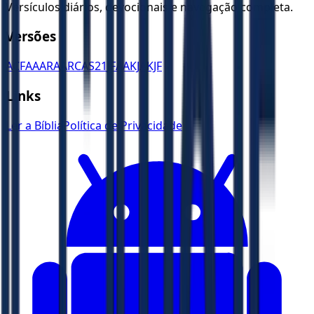
Versículos diários, devocionais e navegação completa.
Versões
ACF
AA
ARA
ARC
AS21
JFAA
KJA
KJF
Links
Ler a Bíblia
Política de Privacidade