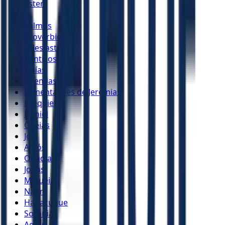
Ester
Jó
Salmos
Provérbios
Eclesiastes
Cânticos
Isaías
Jeremias
Lamentações de Jeremias
Ezequiel
Daniel
Oséias
Joel
Amós
Obadias
Jonas
Miquéias
Naum
Habacuque
Sofonias
Ageu