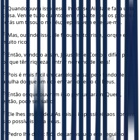
22
Quando ouviu isso, Jesus lhe disse: Ainda te falta uma
coisa. Vende tudo quanto tens, reparte com os pobres e
terás um tesouro no céu; depois, vem e segue-me.
23
Mas, ouvindo isso, ele ficou muito triste, porque era
muito rico.
24
Então, vendo-o assim, Jesus disse: Como é difícil para
os que têm riquezas entrar no reino de Deus!
25
Pois é mais fácil um camelo passar pelo fundo de uma
agulha do que um rico entrar no reino de Deus.
26
Então os que ouviram isso perguntaram: Quem,
então, pode ser salvo?
27
Ele lhes respondeu: As coisas impossíveis aos homens
são possíveis para Deus.
28
Pedro lhe disse: Nós deixamos tudo e te seguimos.