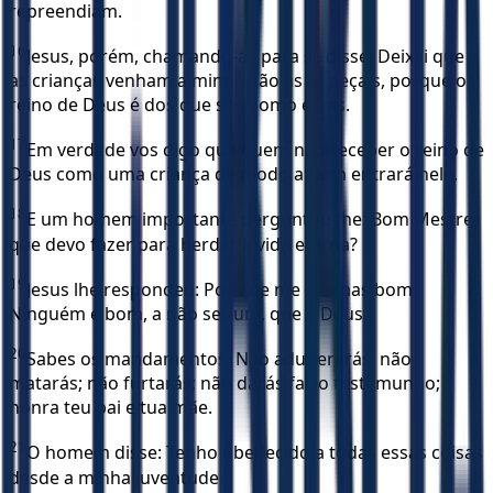
repreendiam.
16
Jesus, porém, chamando-as para si, disse: Deixai que
as crianças venham a mim e não as impeçais, porque o
reino de Deus é dos que são como estas.
17
Em verdade vos digo que quem não receber o reino de
Deus como uma criança de modo algum entrará nele.
18
E um homem importante perguntou-lhe: Bom Mestre,
que devo fazer para herdar a vida eterna?
19
Jesus lhe respondeu: Por que me chamas bom?
Ninguém é bom, a não ser um, que é Deus.
20
Sabes os mandamentos: Não adulterarás; não
matarás; não furtarás; não darás falso testemunho;
honra teu pai e tua mãe.
21
O homem disse: Tenho obedecido a todas essas coisas
desde a minha juventude.