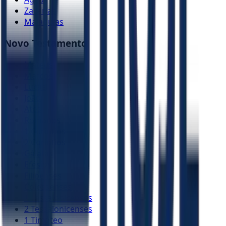
Zacarias
Malaquias
Novo Testamento
Mateus
Marcos
Lucas
João
Atos
Romanos
1 Coríntios
2 Coríntios
Gálatas
Efésios
Filipenses
Colossenses
1 Tessalonicenses
2 Tessalonicenses
1 Timóteo