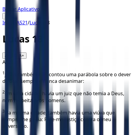
Baixar Aplicativo
☰
Início
/
AS21
/
Lucas
/
18
Lucas
18
16
A-
A+
AS21
1
Jesus também lhes contou uma parábola sobre o dever
de orar sempre e nunca desanimar:
2
Em uma cidade, havia um juiz que não temia a Deus,
nem respeitava os homens.
3
Na mesma cidade, também havia uma viúva que
sempre lhe pedia: Faze-me justiça contra o meu
adversário.