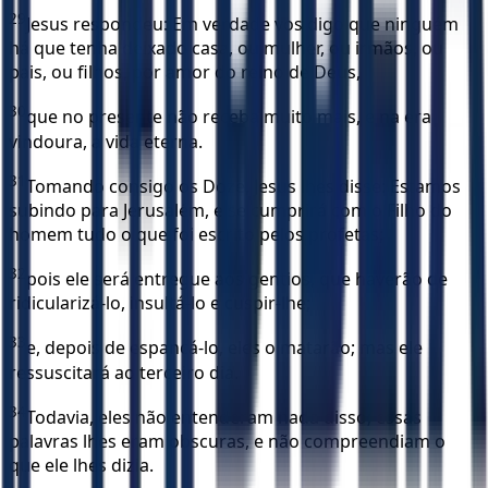
29
Jesus respondeu: Em verdade vos digo que ninguém
há que tenha deixado casa, ou mulher, ou irmãos, ou
pais, ou filhos, por amor do reino de Deus,
30
que no presente não receba muito mais, e na era
vindoura, a vida eterna.
31
Tomando consigo os Doze, Jesus lhes disse: Estamos
subindo para Jerusalém, e se cumprirá com o Filho do
homem tudo o que foi escrito pelos profetas;
32
pois ele será entregue aos gentios, que haverão de
ridicularizá-lo, insultá-lo e cuspir-lhe;
33
e, depois de espancá-lo, eles o matarão; mas ele
ressuscitará ao terceiro dia.
34
Todavia, eles não entenderam nada disso; essas
palavras lhes eram obscuras, e não compreendiam o
que ele lhes dizia.