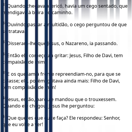
35
Quando chegava a Jericó, havia um cego sentado, que
mendigava à beira do caminho.
36
Ouvindo passar a multidão, o cego perguntou de que
se tratava.
37
Disseram-lhe que Jesus, o Nazareno, ia passando.
38
Então ele começou a gritar: Jesus, Filho de Davi, tem
compaixão de mim!
39
E os que iam à frente repreendiam-no, para que se
calasse; ele, porém, gritava ainda mais: Filho de Davi,
tem compaixão de mim!
40
Jesus, então, parou e mandou que o trouxessem.
Quando ele chegou, Jesus lhe perguntou:
41
Que queres que eu te faça? Ele respondeu: Senhor,
que eu volte a ver!