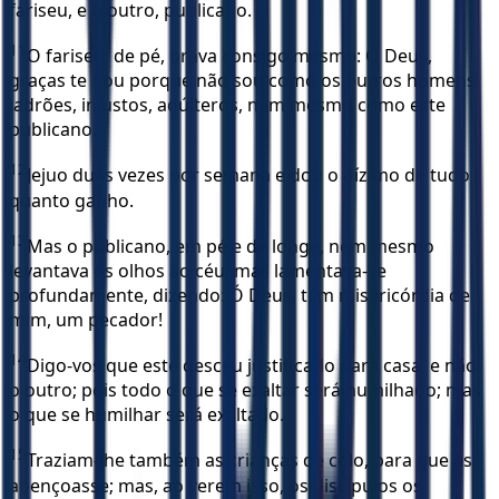
fariseu, e o outro, publicano.
11
O fariseu, de pé, orava consigo mesmo: Ó Deus,
graças te dou porque não sou como os outros homens,
ladrões, injustos, adúlteros, nem mesmo como este
publicano.
12
Jejuo duas vezes por semana e dou o dízimo de tudo
quanto ganho.
13
Mas o publicano, em pé e de longe, nem mesmo
levantava os olhos ao céu, mas lamentava-se
profundamente, dizendo: Ó Deus, tem misericórdia de
mim, um pecador!
14
Digo-vos que este desceu justificado para casa, e não
o outro; pois todo o que se exaltar será humilhado; mas
o que se humilhar será exaltado.
15
Traziam-lhe também as crianças de colo, para que as
abençoasse; mas, ao verem isso, os discípulos os