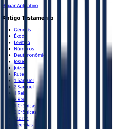
Baixar Aplicativo
Antigo Testamento
Gênesis
Êxodo
Levítico
Números
Deuteronômio
Josué
Juízes
Rute
1 Samuel
2 Samuel
1 Reis
2 Reis
1 Crônicas
2 Crônicas
Esdras
Neemias