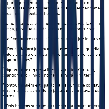
4
E por algum tempo ele não queria atendê-la; mas
depois disse consigo mesmo: Ainda que eu não tema a
Deus, nem respeite os homens,
5
como esta viúva está me incomodando, vou fazer-lhe
justiça, para que ela não venha mais me perturbar.
6
E o Senhor prosseguiu: Ouvi o que esse juiz injusto diz.
7
E Deus não fará justiça aos seus escolhidos, que dia e
noite clamam a ele, mesmo que pareça demorado em
responder-lhes?
8
Digo-vos que depressa lhes fará justiça. Contudo,
quando vier o Filho do homem, achará fé na terra?
9
Contou também esta parábola a alguns que confiavam
em si mesmos, achando-se justos, e desprezavam os
outros:
10
Dois homens subiram ao templo para orar: um era