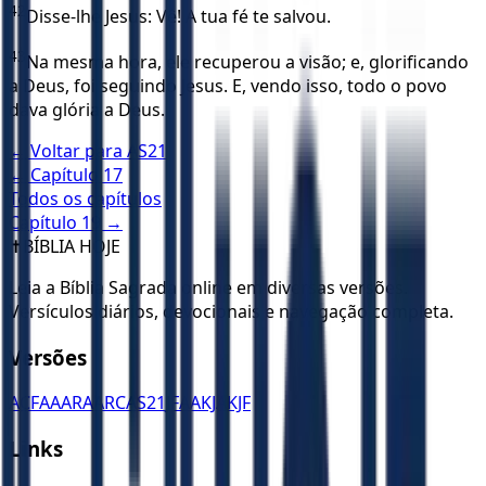
42
Disse-lhe Jesus: Vê! A tua fé te salvou.
43
Na mesma hora, ele recuperou a visão; e, glorificando
a Deus, foi seguindo Jesus. E, vendo isso, todo o povo
dava glória a Deus.
← Voltar para
AS21
← Capítulo
17
Todos os capítulos
Capítulo
19
→
✝️
BÍBLIA HOJE
Leia a Bíblia Sagrada online em diversas versões.
Versículos diários, devocionais e navegação completa.
Versões
ACF
AA
ARA
ARC
AS21
JFAA
KJA
KJF
Links