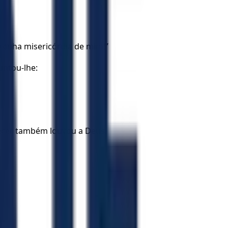
, tenha misericórdia de mim!”
untou-lhe:
tecer também louvou a Deus.