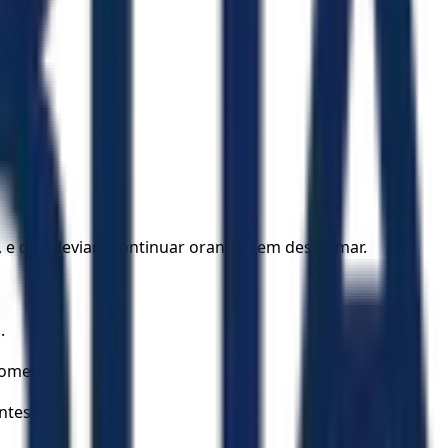
, e que deviam continuar orando sem desanimar.
.
homens,
es!’ ”