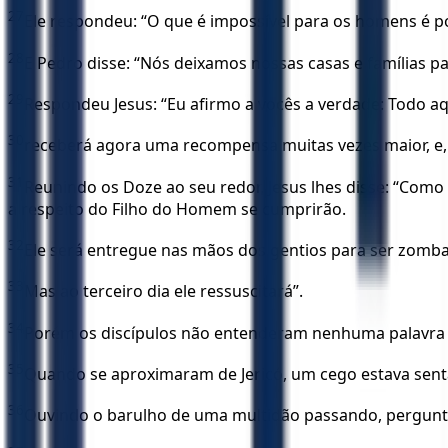
27
Ele respondeu: “O que é impossível para os homens é po
28
E Pedro disse: “Nós deixamos nossas casas e famílias pa
29
Respondeu Jesus: “Eu afirmo a vocês a verdade: Todo aqu
30
receberá agora uma recompensa muitas vezes maior, e, n
31
Reunindo os Doze ao seu redor, Jesus lhes disse: “Como
a respeito do Filho do Homem se cumprirão.
32
Ele será entregue nas mãos dos gentios para ser zomba
33
Mas ao terceiro dia ele ressuscitará”.
34
Porém os discípulos não entenderam nenhuma palavra do 
35
Quando se aproximaram de Jericó, um cego estava senta
36
Ouvindo o barulho de uma multidão passando, pergunt