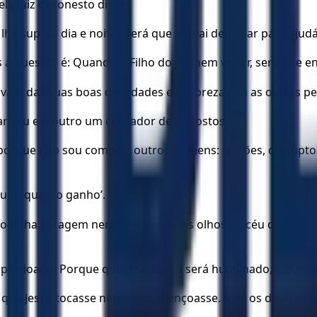
le juiz desonesto disse.
he suplica dia e noite? Será que ele vai demorar para ajudá
 a questão é: Quando o Filho do Homem voltar, será que en
avam das suas boas qualidades e desprezavam as outras pe
ariseu e o outro um cobrador de impostos.
s, porque não sou como os outros homens: ladrões, corrupt
tudo quanto ganho’.
o tinha coragem nem de levantar os olhos ao céu quando or
asa perdoado! Porque quem se exalta será humilhado, e quem
ue Jesus tocasse nelas e as abençoasse. Mas os discípulo