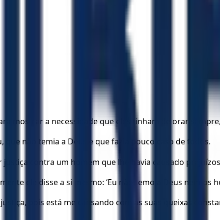
ara mostrar a necessidade que eles tinham de orar sempre
, que não temia a Deus e que fazia pouco caso de todos.
 justiça contra um homem que lhe havia causado prejuízos
almente ele disse a si mesmo: ‘Eu não temo a Deus nem os 
ustiça, pois está me cansando com as suas queixas constant