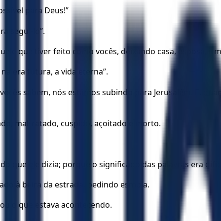
ssível para Deus!”
ra segui-lo”.
ele que tiver feito como vocês, deixando casa, esposa, irm
a era futura, a vida eterna”.
 vocês sabem, nós estamos subindo para Jerusalém. E, quan
do, maltratado, cuspido, açoitado e morto.
que ele dizia; porque o significado das palavras era difíc
do à beira da estrada, pedindo esmola.
ou o que estava acontecendo.