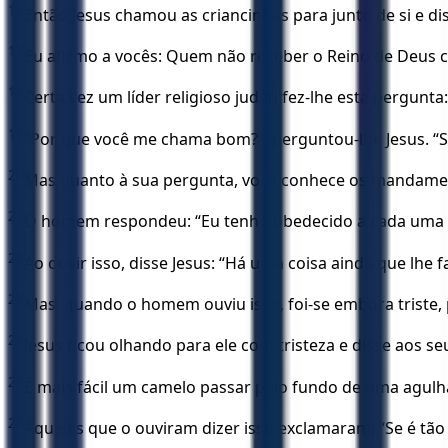
16
Então Jesus chamou as criancinhas para junto de si e di
17
Eu afirmo a vocês: Quem não receber o Reino de Deus c
18
Certa vez um líder religioso judeu fez-lhe esta pergunta
19
“Por que você me chama bom?”, perguntou-lhe Jesus. 
20
Mas quanto à sua pergunta, você conhece os mandamento
21
O homem respondeu: “Eu tenho obedecido a cada uma de
22
Ao ouvir isso, disse Jesus: “Há uma coisa ainda que lhe
23
Mas, quando o homem ouviu isso, foi-se embora triste, 
24
Jesus ficou olhando para ele com tristeza e disse aos se
25
É mais fácil um camelo passar pelo fundo de uma agulh
26
Aqueles que o ouviram dizer isso exclamaram: “Se é tão 