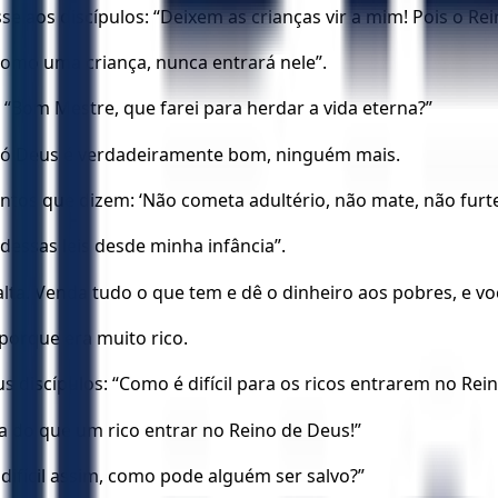
sse aos discípulos: “Deixem as crianças vir a mim! Pois o R
omo uma criança, nunca entrará nele”.
: “Bom Mestre, que farei para herdar a vida eterna?”
“Só Deus é verdadeiramente bom, ninguém mais.
s que dizem: ‘Não cometa adultério, não mate, não furte,
ssas leis desde minha infância”.
 falta. Venda tudo o que tem e dê o dinheiro aos pobres, e 
porque era muito rico.
us discípulos: “Como é difícil para os ricos entrarem no Rei
a do que um rico entrar no Reino de Deus!”
difícil assim, como pode alguém ser salvo?”