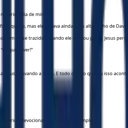
a misericórdia de mim!”
car quieto, mas ele gritava ainda mais alto: “Filho de Davi
homem fosse trazido. Quando ele chegou perto, Jesus perg
 “eu quero ver!”
 Jesus, louvando a Deus. E todo o povo que viu isso acon
los diários, devocionais e navegação completa.