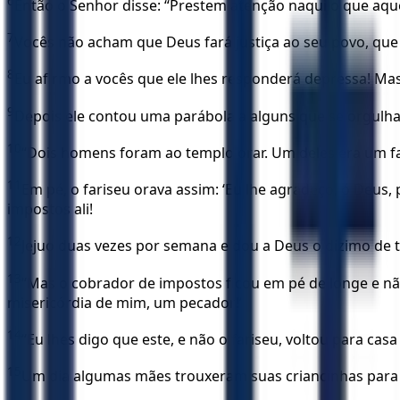
6
Então o Senhor disse: “Prestem atenção naquilo que aque
7
Vocês não acham que Deus fará justiça ao seu povo, que l
8
Eu afirmo a vocês que ele lhes responderá depressa! Mas
9
Depois ele contou uma parábola a alguns que se orgulh
10
“Dois homens foram ao templo orar. Um deles era um f
11
Em pé, o fariseu orava assim: ‘Eu lhe agradeço, ó Deu
impostos ali!
12
Jejuo duas vezes por semana e dou a Deus o dízimo de 
13
“Mas o cobrador de impostos ficou em pé de longe e nã
misericórdia de mim, um pecador!’
14
“Eu lhes digo que este, e não o fariseu, voltou para c
15
Um dia algumas mães trouxeram suas criancinhas para q