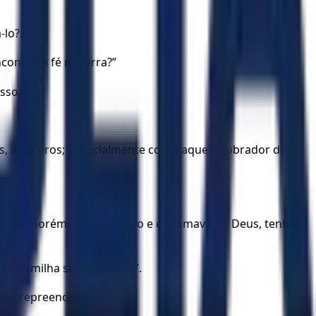
-lo?
contrará fé na terra?”
ssoas:
os, adúlteros; especialmente como aquele cobrador de
ava, porém batia no peito e exclamava: ‘Ó Deus, tenha
 se humilha será exaltado”.
s as repreendiam.