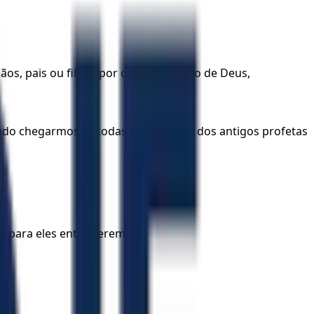
ãos, pais ou filhos por causa do Reino de Deus,
do chegarmos lá, todas as profecias dos antigos profetas
il para eles entenderem.