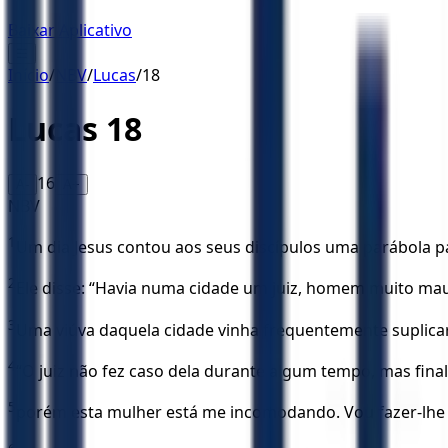
Baixar Aplicativo
☰
Início
/
NBV
/
Lucas
/
18
Lucas
18
16
A-
A+
NBV
1
Um dia Jesus contou aos seus discípulos uma parábola p
2
Ele disse: “Havia numa cidade um juiz, homem muito mau
3
Uma viúva daquela cidade vinha frequentemente suplicar
4
“O juiz não fez caso dela durante algum tempo, mas fin
5
porém esta mulher está me incomodando. Vou fazer-lhe j