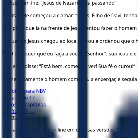
37
Disseram-lhe: “Jesus de Nazaré está passando”.
38
Então ele começou a clamar: “Jesus, Filho de Davi, tenh
39
O povo que ia na frente de Jesus tentou fazer o homem fi
40
Quando Jesus chegou ao local, parou e ordenou que o 
41
“O que quer que eu faça a você?” “Senhor”, suplicou ele,
42
E Jesus disse: “Está bem, comece a ver! Sua fé o curou!”
43
Imediatamente o homem começou a enxergar, e seguia a
← Voltar para
NBV
← Capítulo
17
Todos os capítulos
Capítulo
19
→
✝️
BÍBLIA HOJE
Leia a Bíblia Sagrada online em diversas versões. Versícu