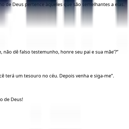
eino de Deus pertence àqueles que são semelhantes a elas.
 não dê falso testemunho, honre seu pai e sua mãe’?”
você terá um tesouro no céu. Depois venha e siga-me”.
no de Deus!