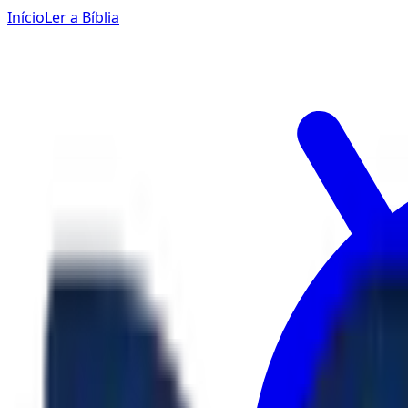
Início
Ler a Bíblia