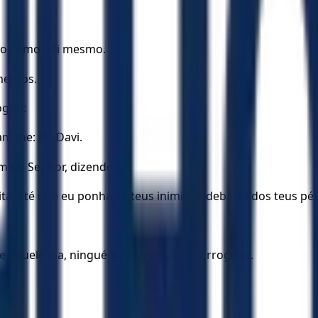
mo como a ti mesmo.
mentos.
ogou:
m-lhe: De Davi.
ama-o Senhor, dizendo:
ta, até que eu ponha os teus inimigos debaixo dos teus pé
e aquele dia, ninguém mais ousou interrogá-lo.