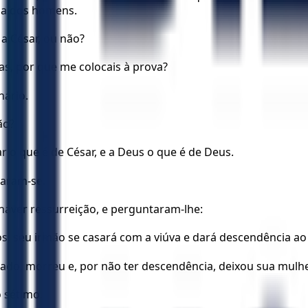
cia dos homens.
 a César, ou não?
as, por que me colocais à prova?
nário.
ão?
r o que é de César, e a Deus o que é de Deus.
raram-se.
aver ressurreição, e perguntaram-lhe:
os, seu irmão se casará com a viúva e dará descendência ao
sado, morreu e, por não ter descendência, deixou sua mulh
 sétimo.