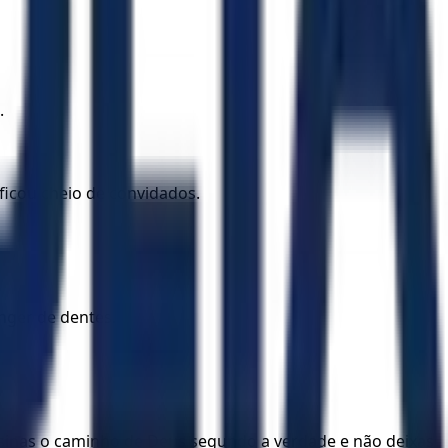
.
ficou cheio de convidados.
anger de dentes.
nsinas o caminho de Deus segundo a verdade e não deixas