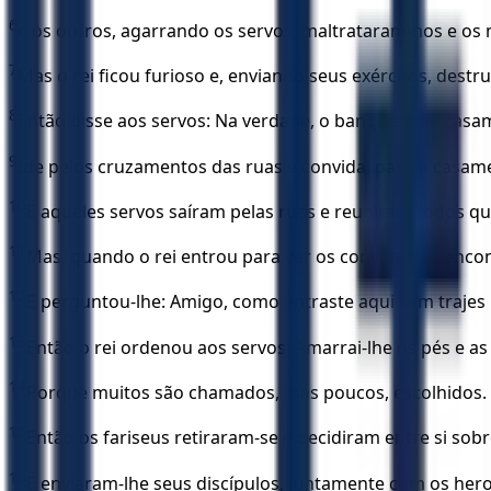
6
e os outros, agarrando os servos, maltrataram-nos e os
7
Mas o rei ficou furioso e, enviando seus exércitos, destr
8
Então disse aos servos: Na verdade, o banquete de cas
9
Ide pelos cruzamentos das ruas e convidai para o casa
10
E aqueles servos saíram pelas ruas e reuniram todos qu
11
Mas, quando o rei entrou para ver os convidados, encon
12
E perguntou-lhe: Amigo, como entraste aqui sem trajes n
13
Então o rei ordenou aos servos: Amarrai-lhe os pés e as 
14
Porque muitos são chamados, mas poucos, escolhidos.
15
Então os fariseus retiraram-se e decidiram entre si s
16
E enviaram-lhe seus discípulos, juntamente com os her