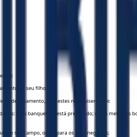
zendo:
amento de seu filho.
esta de casamento, mas estes não quiseram vir.
dados: Meu banquete já está preparado; meus melhores bois
para o seu campo, outro para os seus negócios;