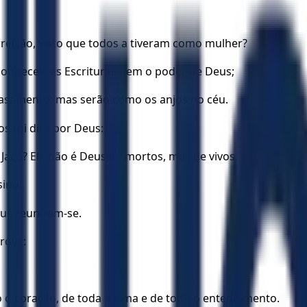
rreição, visto que todos a tiveram como mulher?
 conheceis as Escrituras nem o poder de Deus;
casamento; mas serão como os anjos no céu.
s foi dito por Deus:
Jacó? Ele não é Deus de mortos, mas de vivos.
ino.
us reuniram-se.
prova:
 o coração, de toda a alma e de todo o entendimento.