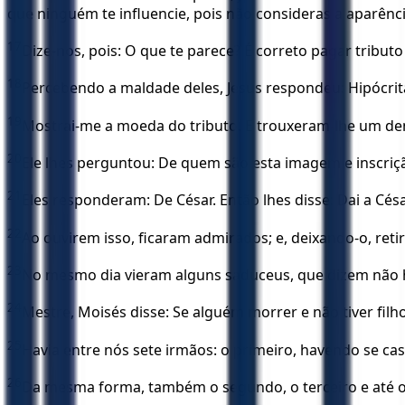
que ninguém te influencie, pois não consideras a aparên
17
Dize-nos, pois: O que te parece? É correto pagar tributo
18
Percebendo a maldade deles, Jesus respondeu: Hipócrit
19
Mostrai-me a moeda do tributo. E trouxeram-lhe um de
20
Ele lhes perguntou: De quem são esta imagem e inscriç
21
Eles responderam: De César. Então lhes disse: Dai a Césa
22
Ao ouvirem isso, ficaram admirados; e, deixando-o, reti
23
No mesmo dia vieram alguns saduceus, que dizem não h
24
Mestre, Moisés disse: Se alguém morrer e não tiver filh
25
Havia entre nós sete irmãos: o primeiro, havendo se ca
26
Da mesma forma, também o segundo, o terceiro e até o