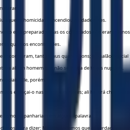
 mataram.
uiu aqueles homicidas e incendiou a cidade deles.
amento está preparado, mas os convidados não eram dignos
mento quantos encontrardes.
e encontraram, tanto maus quanto bons; e o salão nupcial 
trou ali um homem que não se vestia de trajes nupciais.
upciais? Ele, porém, calou-se.
mãos e lançai-o nas trevas exteriores; ali haverá choro e r
obre como o apanhariam em alguma palavra.
odianos, para dizer: Mestre, sabemos que és verdadeiro, e