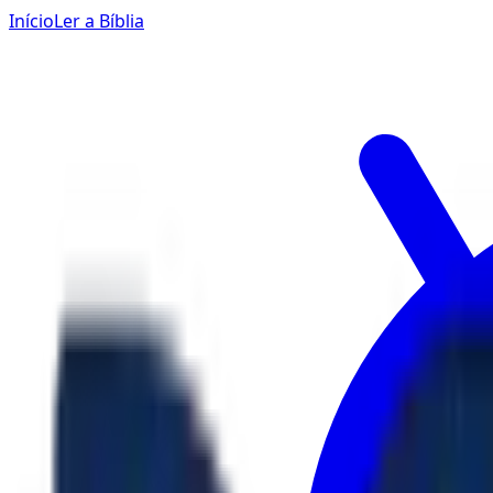
Início
Ler a Bíblia