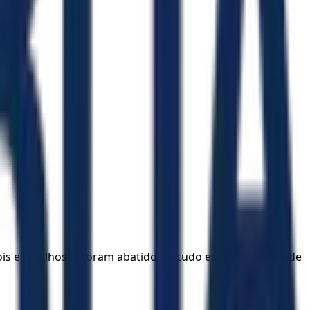
 e novilhos já foram abatidos, e tudo está pronto. Vinde