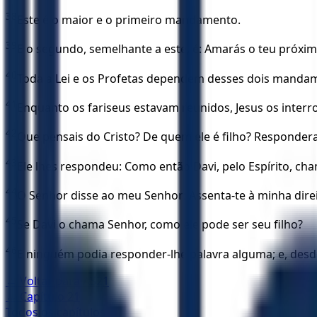
38
Este é o maior e o primeiro mandamento.
39
E o segundo, semelhante a este, é: Amarás o teu próxi
40
Toda a Lei e os Profetas dependem desses dois manda
41
Enquanto os fariseus estavam reunidos, Jesus os interr
42
Que pensais do Cristo? De quem ele é filho? Respondera
43
Ele lhes respondeu: Como então Davi, pelo Espírito, ch
44
O Senhor disse ao meu Senhor: Assenta-te à minha direi
45
Se Davi o chama Senhor, como ele pode ser seu filho?
46
E ninguém podia responder-lhe palavra alguma; e, desd
← Voltar para
AS21
← Capítulo
21
Todos os capítulos