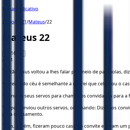
Baixar Aplicativo
☰
Início
/
AS21
/
Mateus
/
22
Mateus
22
16
A-
A+
AS21
1
Então Jesus voltou a lhes falar por meio de parábolas, di
2
O reino do céu é semelhante a um rei que celebrou o cas
3
E enviou seus servos para chamar os convidados para a f
4
Depois enviou outros servos, ordenando: Dizei aos convi
para o casamento.
5
Eles, porém, fizeram pouco caso do convite e foram um 