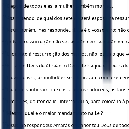
27
Depois de todos eles, a mulher também morreu.
28
Assim sendo, de qual dos sete ela será esposa na ressu
29
Jesus, porém, lhes respondeu: Este é o vosso erro: não
30
pois na ressurreição não se casarão nem se darão em 
31
E, quanto à ressurreição dos mortos, não lestes o que vo
32
Eu sou o Deus de Abraão, o Deus de Isaque e o Deus de 
33
Ouvindo isso, as multidões se admiravam com o seu ens
34
Quando souberam que ele calara os saduceus, os farise
35
Um deles, doutor da lei, interrogou-o, para colocá-lo à 
36
Mestre, qual é o maior mandamento na Lei?
37
Jesus lhe respondeu: Amarás o Senhor teu Deus de todo