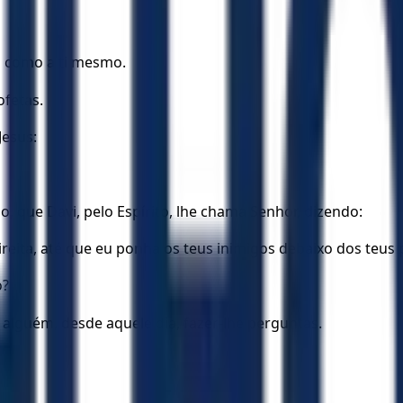
o como a ti mesmo.
fetas.
Jesus:
, que Davi, pelo Espírito, lhe chama Senhor, dizendo:
eita, até que eu ponha os teus inimigos debaixo dos teus 
o?
lguém, desde aquele dia, fazer-lhe perguntas.