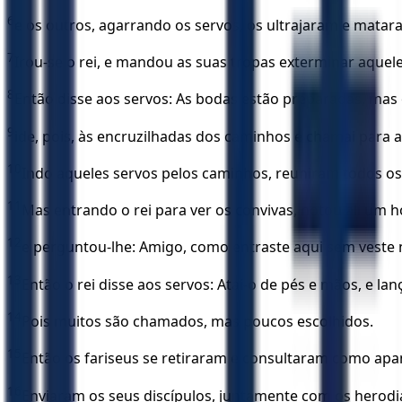
6
e os outros, agarrando os servos, os ultrajaram e matar
7
Irou-se o rei, e mandou as suas tropas exterminar aquele
8
Então disse aos servos: As bodas estão preparadas, mas
9
ide, pois, às encruzilhadas dos caminhos e chamai para 
10
Indo aqueles servos pelos caminhos, reuniram todos os 
11
Mas entrando o rei para ver os convivas, notou ali um 
12
e perguntou-lhe: Amigo, como entraste aqui sem veste 
13
Então o rei disse aos servos: Atai-o de pés e mãos, e lan
14
Pois muitos são chamados, mas poucos escolhidos.
15
Então os fariseus se retiraram e consultaram como apa
16
Enviaram os seus discípulos, juntamente com os herodi