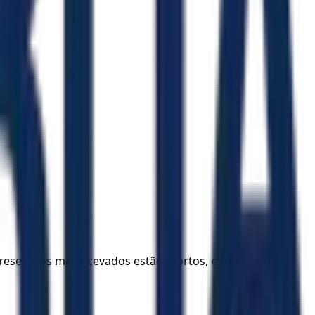
reses e os meus cevados estão mortos, e tudo está