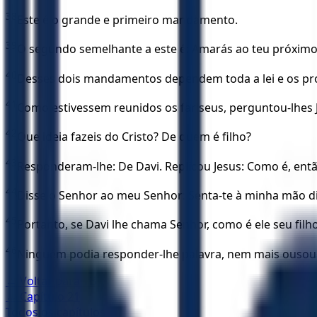
38
Este é o grande e primeiro mandamento.
39
O segundo semelhante a este é: Amarás ao teu próxim
40
Desses dois mandamentos dependem toda a lei e os pro
41
Como estivessem reunidos os fariseus, perguntou-lhes 
42
Que ideia fazeis do Cristo? De quem é filho?
43
Responderam-lhe: De Davi. Replicou Jesus: Como é, então
44
Disse o Senhor ao meu Senhor: Senta-te à minha mão dir
45
Portanto, se Davi lhe chama Senhor, como é ele seu filh
46
Ninguém podia responder-lhe palavra, nem mais ousou a
← Voltar para
TB
← Capítulo
21
Todos os capítulos