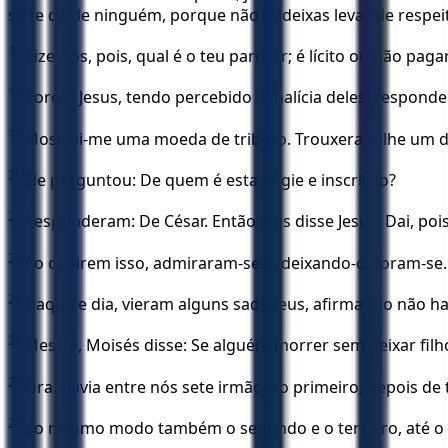
se te dá de ninguém, porque não te deixas levar de respe
17
dize-nos, pois, qual é o teu parecer; é lícito ou não paga
18
Porém Jesus, tendo percebido a malícia deles, responde
19
Mostrai-me uma moeda de tributo. Trouxeram-lhe um d
20
Ele perguntou: De quem é esta efígie e inscrição?
21
Responderam: De César. Então lhes disse Jesus: Dai, pois
22
Ao ouvirem isso, admiraram-se e, deixando-o, foram-se.
23
Naquele dia, vieram alguns saduceus, afirmando não hav
24
Mestre, Moisés disse: Se alguém morrer sem deixar filho
25
Ora, havia entre nós sete irmãos: o primeiro, depois d
26
do mesmo modo também o segundo e o terceiro, até o 