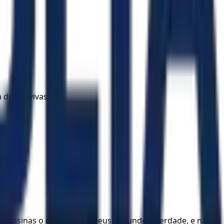
 de convivas.
 dentes.
ue ensinas o caminho de Deus segundo a verdade, e não