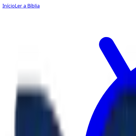
Início
Ler a Bíblia