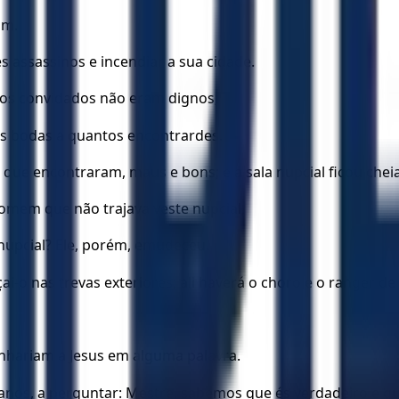
am.
s assassinos e incendiar a sua cidade.
 os convidados não eram dignos;
as bodas a quantos encontrardes.
que encontraram, maus e bons; e a sala nupcial ficou cheia
homem que não trajava veste nupcial,
nupcial? Ele, porém, emudeceu.
çai-o nas trevas exteriores; ali haverá o choro e o ranger de
nhariam a Jesus em alguma palavra.
anos, a perguntar: Mestre, sabemos que és verdadeiro e q