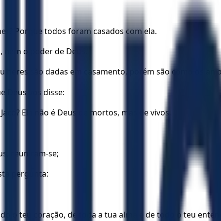
lher? Porque todos foram casados com ela.
s, nem o poder de Deus.
mulheres são dadas em casamento, porém são como os anjo
e Deus vos disse:
Jacó? Ele não é Deus de mortos, mas de vivos.
us, reuniram-se;
esta pergunta:
do o teu coração, de toda a tua alma e de todo o teu ente