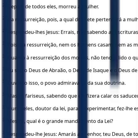
27
Depois de todos eles, morreu a mulher.
28
Na ressurreição, pois, a qual dos sete pertencerá a mu
29
Respondeu-lhes Jesus: Errais, não sabendo as Escritura
30
Pois, na ressurreição, nem os homens casam, nem as 
31
Quanto à ressurreição dos mortos, não tendes lido o qu
32
Eu sou o Deus de Abraão, o Deus de Isaque e o Deus de 
33
Ouvindo isso, o povo admirava-se da sua doutrina.
34
Mas os fariseus, sabendo que ele fizera calar os saduce
35
e um deles, doutor da lei, para o experimentar, fez-lhe 
36
Mestre, qual é o grande mandamento da Lei?
37
Respondeu-lhe Jesus: Amarás ao Senhor, teu Deus, de to