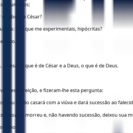
itos humanos;
r o tributo a César?
u-lhes: Por que me experimentais, hipócritas?
enário.
, a César o que é de César e a Deus, o que é de Deus.
er ressurreição, e fizeram-lhe esta pergunta:
s, seu irmão casará com a viúva e dará sucessão ao falecid
e ter casado, morreu e, não havendo sucessão, deixou sua m
sétimo.