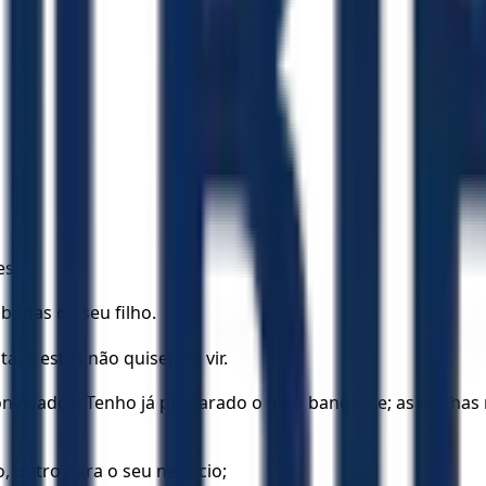
es:
bodas de seu filho.
a, e estes não quiseram vir.
convidados: Tenho já preparado o meu banquete; as minhas 
, outro para o seu negócio;