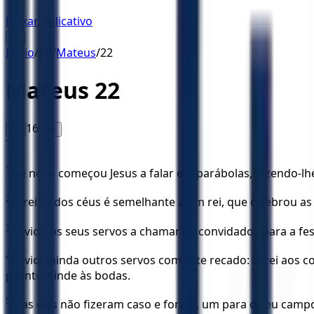
Baixar Aplicativo
☰
Início
/
TB
/
Mateus
/
22
Mateus
22
16
A-
A+
TB
1
De novo começou Jesus a falar em parábolas, dizendo-lh
2
O reino dos céus é semelhante a um rei, que celebrou as 
3
Enviou os seus servos a chamar os convidados para a fest
4
Enviou ainda outros servos com este recado: Dizei aos 
pronto; vinde às bodas.
5
Mas eles não fizeram caso e foram, um para o seu campo