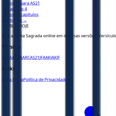
← Voltar para
AS21
← Capítulo
4
Todos os capítulos
Capítulo
6
→
✝️
BÍBLIA HOJE
Leia a Bíblia Sagrada online em diversas versões. Versícu
Versões
ACF
AA
ARA
ARC
AS21
JFAA
KJA
KJF
Links
Ler a Bíblia
Política de Privacidade