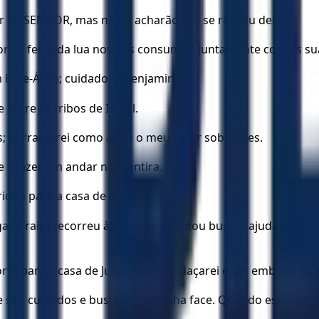
 ao SENHOR, mas não o acharão; ele se retirou deles.
ora a festa da lua nova os consumirá juntamente com as su
m Bete-Áven; cuidado, ó Benjamim.
 entre as tribos de Israel.
; derramarei como água o meu furor sobre eles.
e prazer em andar na mentira.
idão para a casa de Judá.
a, Efraim recorreu à Assíria e mandou buscar ajuda do gran
te para a casa de Judá; eu despedaçarei e irei embora; eu o
que são culpados e busquem a minha face. Quando estiverem 