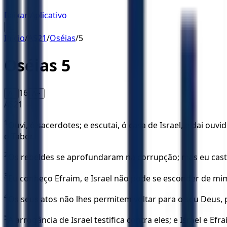
Baixar Aplicativo
☰
Início
/
AS21
/
Oséias
/
5
Oséias
5
16
A-
A+
AS21
1
Ouvi, ó sacerdotes; e escutai, ó casa de Israel, e dai ou
o Tabor.
2
Os rebeldes se aprofundaram na corrupção; mas eu casti
3
Eu conheço Efraim, e Israel não pode se esconder de mim;
4
Os seus atos não lhes permitem voltar para o seu Deus, 
5
A arrogância de Israel testifica contra eles; e Israel e E