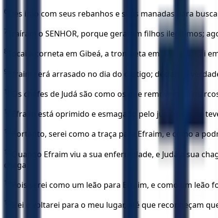
6
Eles irão com seus rebanhos e suas manadas para buscar
7
Traíram o SENHOR, porque geraram filhos ilegítimos; ag
8
Tocai a corneta em Gibeá, a trombeta em Ramá; gritai e
9
Efraim será arrasado no dia do castigo; declaro a verdade
10
Os chefes de Judá são como os que removem os marcos
11
Efraim está oprimido e esmagado pelo juízo porque tev
12
Portanto, serei como a traça para Efraim, e como a podr
13
Quando Efraim viu a sua enfermidade, e Judá a sua chag
chaga.
14
Pois serei como um leão para Efraim, e como um leão for
15
Irei e voltarei para o meu lugar, até que reconheçam 