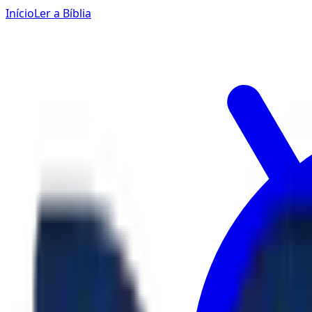
Início
Ler a Bíblia