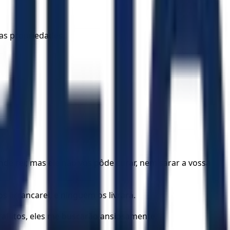
as propriedades.
de rei; mas ele não vos pôde curar, nem sarar a vossa
s arrancarei, e ninguém os livrará.
aflitos, eles me buscarão ansiosamente.