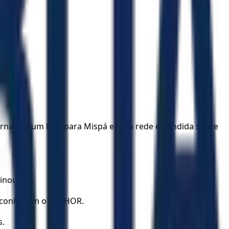
os tornastes um laço para Mispá e uma rede estendida sobre
inou.
ão conhecem o SENHOR.
s.