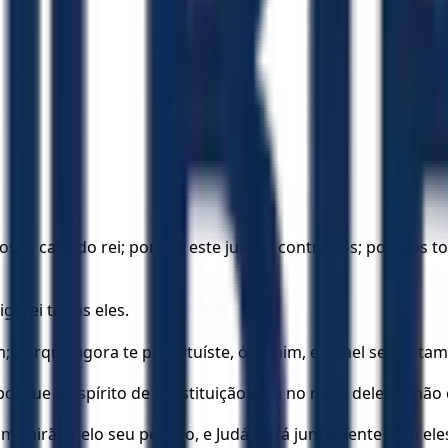
vidos, ó casa do rei; porque este juízo é contra vós; pois v
garei todos eles.
 porque agora te prostituíste, ó Efraim, e Israel se contam
porque o espírito de prostituição está no meio deles, e n
fraim cairão pelo seu pecado, e Judá cairá juntamente com ele