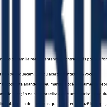
membros da família real! A sentença é contra vocês porqu
s não se esqueçam! Eu vou acertar contas com vocês.
ma prostituta abandona seu marido; você é totalmente dep
ndo do coração de cada israelita existe um espírito de adu
 tribunal. O peso dos pecados que cometeu vai fazê-lo trope