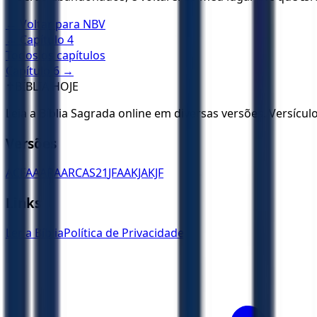
← Voltar para
NBV
← Capítulo
4
Todos os capítulos
Capítulo
6
→
✝️
BÍBLIA HOJE
Leia a Bíblia Sagrada online em diversas versões. Versícu
Versões
ACF
AA
ARA
ARC
AS21
JFAA
KJA
KJF
Links
Ler a Bíblia
Política de Privacidade