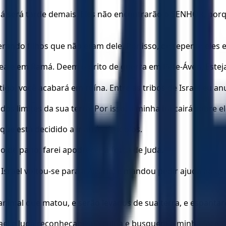
já será tarde demais. Eles não encontrarão o SENHOR, porque
ando filhos que não eram dele. Por isso, de repente eles e
eá e em Ramá. Deem o grito de guerra em Bete-Áven. Estej
tigo, você acabará em ruína. Entre as tribos de Israel eu a
s limites da sua terra! Por isso, a minha ira cairá sobre
e está decidido a ir atrás de ídolos.
 de pano; farei apodrecer a força de Judá.
srael voltou-se para a Assíria, e mandou pedir ajuda ao gr
 animal que matou, e serão levados de sua terra, e espantar
ael e Judá reconheçam sua culpa e busquem a minha face. E