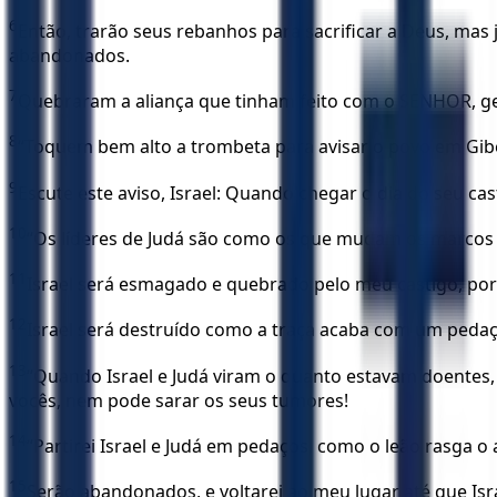
6
Então, trarão seus rebanhos para sacrificar a Deus, mas 
abandonados.
7
Quebraram a aliança que tinham feito com o SENHOR, ger
8
“Toquem bem alto a trombeta para avisar o povo em Gib
9
Escute este aviso, Israel: Quando chegar o dia do seu cas
10
“Os líderes de Judá são como os que mudam os marcos do
11
Israel será esmagado e quebrado pelo meu castigo, porqu
12
Israel será destruído como a traça acaba com um pedaço
13
“Quando Israel e Judá viram o quanto estavam doentes, I
vocês, nem pode sarar os seus tumores!
14
“Partirei Israel e Judá em pedaços, como o leão rasga o
15
Serão abandonados, e voltarei ao meu lugar até que Isr