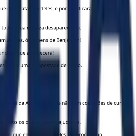
 ele se afastou deles, e por isso ficarão sozinhos e
 toda a sua riqueza desaparecerão.
am alertas, ó homens de Benjamim!
nuncio o que acontecerá!
 eles como uma tempestade de verão.
ande rei da Assíria, mas ele não tem condições de curar
ei todos os que quiserem ajudá-los.
u sei que em sua aflição eles me procurarão.