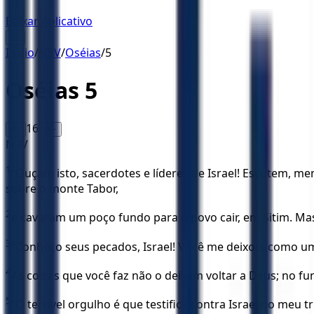
Baixar Aplicativo
☰
Início
/
NBV
/
Oséias
/
5
Oséias
5
16
A-
A+
NBV
1
“Ouçam isto, sacerdotes e líderes de Israel! Escutem, 
sobre o monte Tabor,
2
e cavaram um poço fundo para o povo cair, em Sitim. Ma
3
“Conheço seus pecados, Israel! Você me deixou, como u
4
As coisas que você faz não o deixam voltar a Deus; no fu
5
“O terrível orgulho é que testifica contra Israel no meu