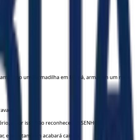
e foram como uma armadilha em Mispá, armaram um rede
ravado.
ltério, e por isso não reconhecem o SENHOR.
çar, e Judá também acabará caindo.