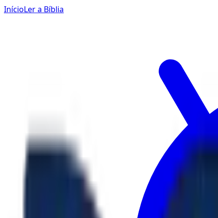
Início
Ler a Bíblia