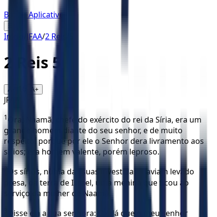
Baixar Aplicativo
☰
Início
/
JFAA
/
2 Reis
/
5
2 Reis
5
16
A-
A+
JFAA
1
Ora, Naamã, chefe do exército do rei da Síria, era um
grande homem diante do seu senhor, e de muito
respeito, porque por ele o Senhor dera livramento aos
sírios; era homem valente, porém leproso.
2
Os sírios, numa das suas investidas, haviam levado
presa, da terra de Israel, uma menina que ficou ao
serviço da mulher de Naamã.
3
Disse ela a sua senhora: Oxalá que o meu senhor