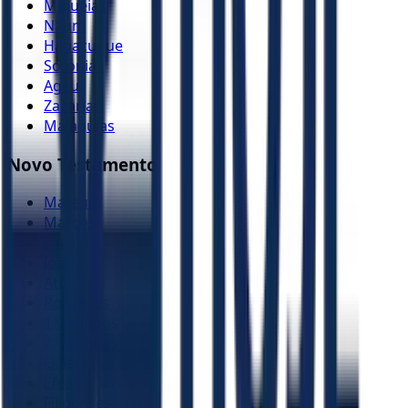
Miquéias
Naum
Habacuque
Sofonias
Ageu
Zacarias
Malaquias
Novo Testamento
Mateus
Marcos
Lucas
João
Atos
Romanos
1 Coríntios
2 Coríntios
Gálatas
Efésios
Filipenses