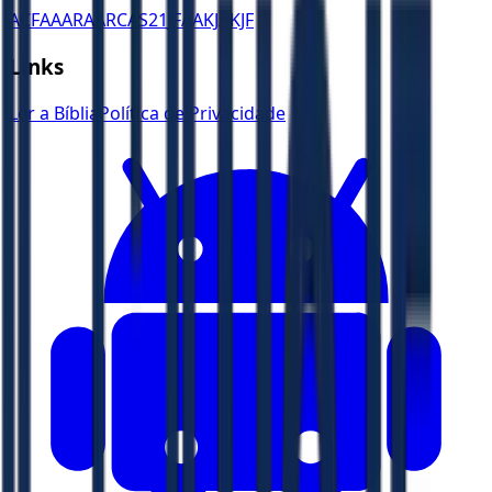
ACF
AA
ARA
ARC
AS21
JFAA
KJA
KJF
Links
Ler a Bíblia
Política de Privacidade