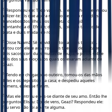
22
Respondeu ele: Tudo vai bem. Meu senhor me enviou
a dizer-te: Eis que agora mesmo vieram a mim dois
mancebos dos filhos dos profetas da região
montanhosa de Efraim; dá-lhes, pois, um talento de
prata e duas mudas de roupa.
23
Disse Naamã: Sê servido de tomar dois talentos. E
instou com ele, e amarrou dois talentos de prata em
dois sacos, com duas mudas de roupa, e pô-los sobre
dois dos seus moços, os quais os levaram adiante de
Geazi.
24
Tendo ele chegado ao outeiro, tomou-os das mãos
deles e os depositou na casa; e despediu aqueles
homens, e eles se foram.
25
Mas ele entrou e pôs-se diante de seu amo. Então lhe
perguntou Eliseu: Donde vens, Geazi? Respondeu ele:
Teu servo não foi a parte alguma.