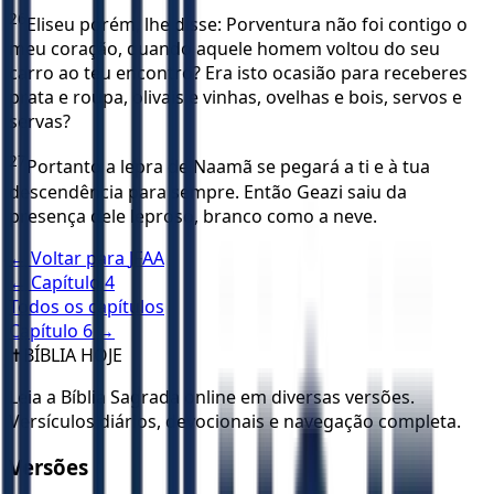
26
Eliseu porém, lhe disse: Porventura não foi contigo o
meu coração, quando aquele homem voltou do seu
carro ao teu encontro? Era isto ocasião para receberes
prata e roupa, olivais e vinhas, ovelhas e bois, servos e
servas?
27
Portanto a lepra de Naamã se pegará a ti e à tua
descendência para sempre. Então Geazi saiu da
presença dele leproso, branco como a neve.
← Voltar para
JFAA
← Capítulo
4
Todos os capítulos
Capítulo
6
→
✝️
BÍBLIA HOJE
Leia a Bíblia Sagrada online em diversas versões.
Versículos diários, devocionais e navegação completa.
Versões