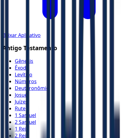
Baixar Aplicativo
Antigo Testamento
Gênesis
Êxodo
Levítico
Números
Deuteronômio
Josué
Juízes
Rute
1 Samuel
2 Samuel
1 Reis
2 Reis