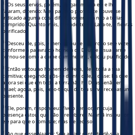
13
Os seus servos, porém, chegaram-se a ele e lhe
falaram, dizendo: Meu pai, se o profeta te houvesse
indicado alguma coisa difícil, porventura não a terias
cumprido? Quanto mais, dizendo-te ele: Lava-te, e ficarás
purificado.
14
Desceu ele, pois, e mergulhou-se no Jordão sete vezes,
conforme a palavra do homem de Deus; e a sua carne
tornou-se como a carne dum menino, e ficou purificado.
15
Então voltou ao homem de Deus, ele e toda a sua
comitiva; chegando, pôs-se diante dele, e disse: Eis que
agora sei que em toda a terra não há Deus senão em
Israel; agora, pois, peço-te que do teu servo recebas um
presente.
16
Ele, porém, respondeu: Vive o Senhor, em cuja
presença estou, que não o receberei. Naamã instou com
ele para que o tomasse; mas ele recusou.
17
Ao que disse Naamã: Seja assim; contudo dê-se a este