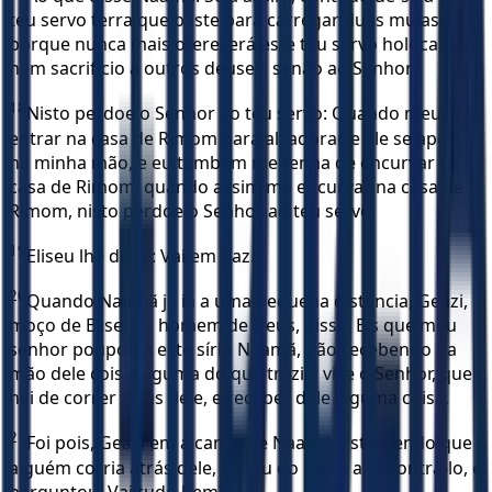
teu servo terra que baste para carregar duas mulas;
porque nunca mais oferecerá este teu servo holocausto
nem sacrifício a outros deuses, senão ao Senhor.
18
Nisto perdoe o Senhor ao teu servo: Quando meu amo
entrar na casa de Rimom para ali adorar, e ele se apoiar
na minha mão, e eu também me tenha de encurvar na
casa de Rimom; quando assim me encurvar na casa de
Rimom, nisto perdoe o Senhor ao teu servo.
19
Eliseu lhe disse: Vai em paz.
20
Quando Naamã já ia a uma pequena distância, Geazi,
moço de Eliseu, o homem de Deus, disse: Eis que meu
senhor poupou a este sírio Naamã, não recebendo da
mão dele coisa alguma do que trazia; vive o Senhor, que
hei de correr atrás dele, e receber dele alguma coisa.
21
Foi pois, Geazi em alcance de Naamã. Este, vendo que
alguém corria atrás dele, saltou do carro a encontrá-lo, e
perguntou: Vai tudo bem?