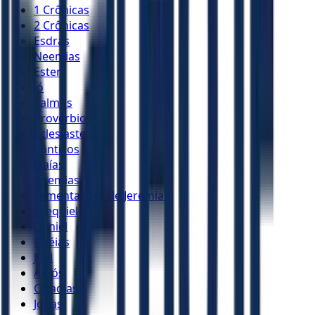
1 Crônicas
2 Crônicas
Esdras
Neemias
Ester
Jó
Salmos
Provérbios
Eclesiastes
Cânticos
Isaías
Jeremias
Lamentações de Jeremias
Ezequiel
Daniel
Oséias
Joel
Amós
Obadias
Jonas