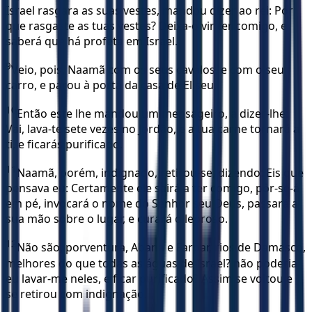
Israel rasgara as suas vestes, mandou dizer ao rei: Por
que rasgaste as tuas vestes? Deixa-o vir ter comigo, e
saberá que há profeta em Israel.
9
Veio, pois, Naamã com os seus cavalos, e com o seu
carro, e parou à porta da casa de Eliseu.
10
Então este lhe mandou um mensageiro, a dizer-lhe:
Vai, lava-te sete vezes no Jordão, e a tua carne tornará a
ti, e ficarás purificado.
11
Naamã, porém, indignado, retirou-se, dizendo: Eis que
pensava eu: Certamente ele sairá a ter comigo, pôr-se-á
em pé, invocará o nome do Senhor seu Deus, passará a
sua mão sobre o lugar, e curará o leproso.
12
Não são, porventura, Abana e Farpar, rios de Damasco,
melhores do que todas as águas de Israel? não poderia
eu lavar-me neles, e ficar purificado? Assim se voltou e
se retirou com indignação.