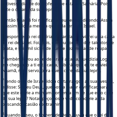
estivesse diante do profeta que está em Samária! Pois
este o curaria da sua lepra.
4
Então Naamã foi notificar a seu senhor, dizendo: Assim
e assim falou a menina que é da terra de Israel.
5
Respondeu o rei da Síria: Vai, anda, e enviarei uma carta
ao rei de Israel. Foi, pois, e levou consigo dez talentos de
prata, e seis mil siclos de ouro e dez mudas de roupa.
6
Também levou ao rei de Israel a carta, que dizia: Logo,
em chegando a ti esta carta, saberás que eu te enviei
Naamã, meu servo, para que o cures da sua lepra.
7
Tendo o rei de Israel lido a carta, rasgou as suas vestes,
e disse: Sou eu Deus, que possa matar e vivificar, para
que este envie a mim um homem a fim de que eu o cure
da sua lepra? Notai, peço-vos, e vede como ele anda
buscando ocasião contra mim.
8
Quando Eliseu, o homem de Deus, ouviu que o rei de