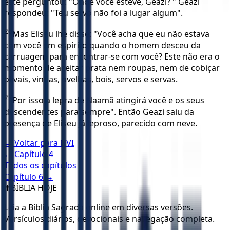
este perguntou: "Onde você esteve, Geazi? " Geazi
respondeu: "Teu servo não foi a lugar algum".
26
Mas Eliseu lhe disse: "Você acha que eu não estava
com você em espírito quando o homem desceu da
carruagem para encontrar-se com você? Este não era o
momento de aceitar prata nem roupas, nem de cobiçar
olivais, vinhas, ovelhas, bois, servos e servas.
27
Por isso a lepra de Naamã atingirá você e os seus
descendentes para sempre". Então Geazi saiu da
presença de Eliseu já leproso, parecido com neve.
← Voltar para
NVI
← Capítulo
4
Todos os capítulos
Capítulo
6
→
✝️
BÍBLIA HOJE
Leia a Bíblia Sagrada online em diversas versões.
Versículos diários, devocionais e navegação completa.