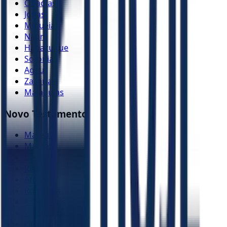
Obadias
Jonas
Miquéias
Naum
Habacuque
Sofonias
Ageu
Zacarias
Malaquias
Novo Testamento
Mateus
Marcos
Lucas
João
Atos
Romanos
1 Coríntios
2 Coríntios
Gálatas