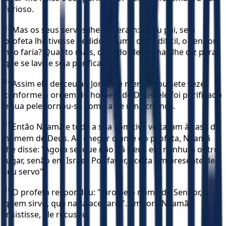
furioso.
13
Mas os seus servos lhe disseram: "Meu pai, se o
profeta lhe tivesse pedido alguma coisa difícil, o senhor
não faria? Quanto mais, quando ele apenas lhe diz para
que se lave e seja purificado! "
14
Assim ele desceu ao Jordão e mergulhou sete vezes
conforme a ordem do homem de Deus; ele foi purificado
e sua pele tornou-se como a de uma criança.
15
Então Naamã e toda a sua comitiva voltaram à casa do
homem de Deus. Ao chegar diante do profeta, Naamã
lhe disse: "Agora sei que não há Deus em nenhum outro
lugar, senão em Israel. Por favor, aceita um presente de
teu servo".
16
O profeta respondeu: "Juro pelo nome do Senhor, a
quem sirvo, que nada aceitarei". Embora Naamã
insistisse, ele recusou.