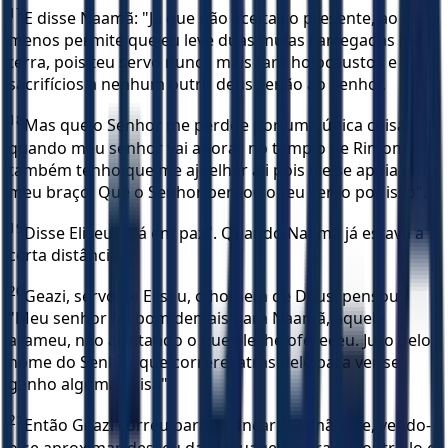
17
E disse Naamã: "Já que não aceitas o presente, ao
menos permite que eu leve duas mulas carregadas de
terra, pois teu servo nunca mais fará holocaustos e
sacrifícios a nenhum outro deus senão ao Senhor.
18
Mas que o Senhor me perdoe por uma única coisa:
quando meu senhor vai adorar no templo de Rimom, eu
também tenho que me ajoelhar ali pois ele se apóia em
meu braço. Que o Senhor perdoe o teu servo por isso".
19
Disse Eliseu: "Vá em paz". Quando Naamã já estava a
certa distância,
20
Geazi, servo de Eliseu, o homem de Deus, pensou:
"Meu senhor foi bom demais para Naamã, aquele
arameu, não aceitando o que ele lhe ofereceu. Juro pelo
nome do Senhor que correrei atrás dele para ver se
ganho alguma coisa".
21
Então Geazi correu para alcançar Naamã, que, vendo-
o se aproximar, desceu da carruagem para encontrá-lo e