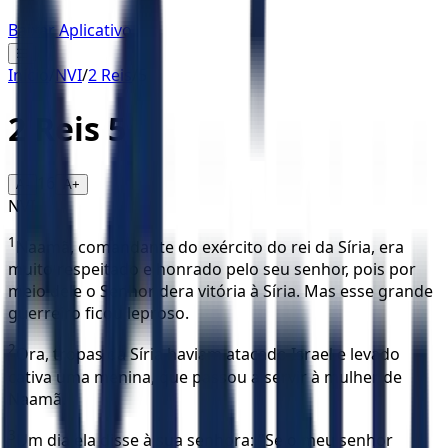
Baixar Aplicativo
☰
Início
/
NVI
/
2 Reis
/
5
2 Reis
5
16
A-
A+
NVI
1
Naamã, comandante do exército do rei da Síria, era
muito respeitado e honrado pelo seu senhor, pois por
meio dele o Senhor dera vitória à Síria. Mas esse grande
guerreiro ficou leproso.
2
Ora, tropas da Síria haviam atacado Israel e levado
cativa uma menina, que passou a servir à mulher de
Naamã.
3
Um dia ela disse à sua senhora: "Se o meu senhor