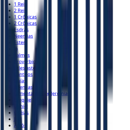
1 Reis
2 Reis
1 Crônicas
2 Crônicas
Esdras
Neemias
Ester
Jó
Salmos
Provérbios
Eclesiastes
Cânticos
Isaías
Jeremias
Lamentações de Jeremias
Ezequiel
Daniel
Oséias
Joel
Amós