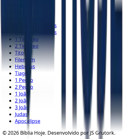
Efésios
Filipenses
Colossenses
1 Tessalonicenses
2 Tessalonicenses
1 Timóteo
2 Timóteo
Tito
Filemom
Hebreus
Tiago
1 Pedro
2 Pedro
1 João
2 João
3 João
Judas
Apocalipse
©
2026
Bíblia Hoje. Desenvolvido por JS Grutork.