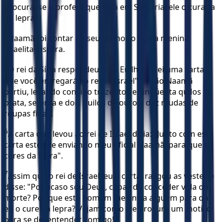
procurasse o profeta que está em Samaria, ele o curaria
da lepra".
4
Naamã foi contar ao seu senhor o que a menina
israelita dissera.
5
O rei da Síria respondeu: "Vá. Eu lhe darei uma carta
que você entregará ao rei de Israel". Então Naamã
partiu, levando consigo trezentos e cinqüenta quilos de
prata, setenta e dois quilos de ouro e dez mudas de
roupas finas.
6
A carta que levou ao rei de Israel dizia: "Junto com esta
carta estou te enviando meu oficial Naamã, para que o
cures da lepra".
7
Assim que o rei de Israel leu a carta, rasgou as vestes e
disse: "Por acaso sou Deus, capaz de conceder vida ou
morte? Por que este homem me envia alguém para que
eu o cure da lepra? Vejam como ele procura um motivo
para se desentender comigo! "