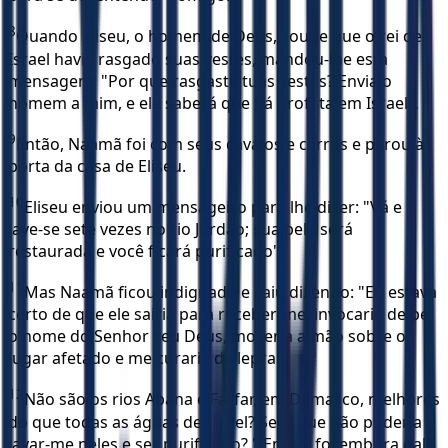
8
Quando Eliseu, o homem de Deus, soube que o rei de
Israel havia rasgado suas vestes, mandou-lhe esta
mensagem: "Por que rasgaste tuas vestes? Envia o
homem a mim, e ele saberá que há profeta em Israel".
9
Então, Naamã foi com seus cavalos e carros e parou à
porta da casa de Eliseu.
10
Eliseu enviou um mensageiro para lhe dizer: "Vá e
lave-se sete vezes no rio Jordão; sua pele será
restaurada e você ficará purificado".
11
Mas Naamã ficou indignado e saiu dizendo: "Eu estava
certo de que ele sairia para receber-me, invocaria de pé
o nome do Senhor seu Deus, moveria a mão sobre o
lugar afetado e me curaria da lepra.
12
Não são os rios Abana e Farfar, em Damasco, melhores
do que todas as águas de Israel? Será que não poderia
lavar-me neles e ser purificado? " Então, foi embora dali