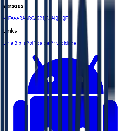
Versões
ACF
AA
ARA
ARC
AS21
JFAA
KJA
KJF
Links
Ler a Bíblia
Política de Privacidade