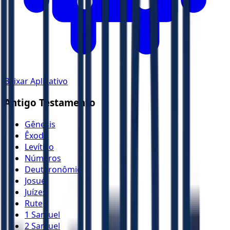
Baixar Aplicativo
Antigo Testamento
Gênesis
Êxodo
Levítico
Números
Deuteronômio
Josué
Juízes
Rute
1 Samuel
2 Samuel