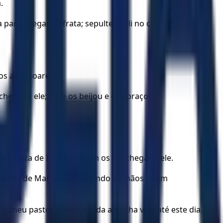
.
ara chegar a Efrata; sepultei-a ali no caminho que vai
os abençoarei.
hegar a ele; e ele os beijou e os abraçou.
direita de Israel, e assim os fez chegar a ele.
 cabeça de Manassés, dirigindo as mãos assim
o meu pastor durante toda a minha vida até este dia,