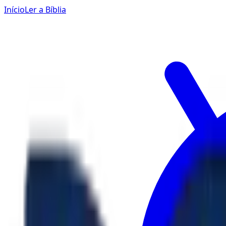
Início
Ler a Bíblia