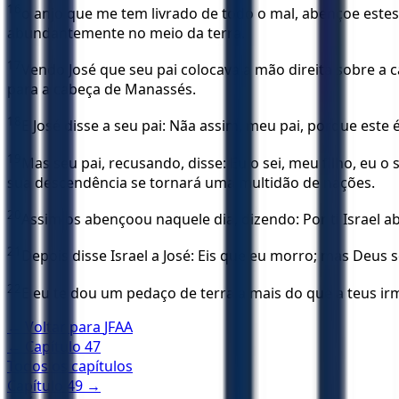
16
o anjo que me tem livrado de todo o mal, abençoe este
abundantemente no meio da terra.
17
Vendo José que seu pai colocava a mão direita sobre a c
para a cabeça de Manassés.
18
E José disse a seu pai: Nãa assim, meu pai, porque este
19
Mas seu pai, recusando, disse: Eu o sei, meu filho, eu
sua descendência se tornará uma multidão de nações.
20
Assim os abençoou naquele dia, dizendo: Por ti Israel 
21
Depois disse Israel a José: Eis que eu morro; mas Deus s
22
E eu te dou um pedaço de terra a mais do que a teus 
← Voltar para
JFAA
← Capítulo
47
Todos os capítulos
Capítulo
49
→