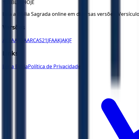
✝️
BÍBLIA HOJE
Leia a Bíblia Sagrada online em diversas versões. Versícu
Versões
ACF
AA
ARA
ARC
AS21
JFAA
KJA
KJF
Links
Ler a Bíblia
Política de Privacidade