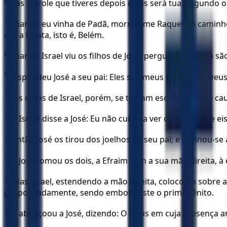
6
mas a prole que tiveres depois deles será tua; segundo
7
Quando eu vinha de Padã, morreu-me Raquel no caminho, n
dar a Efrata, isto é, Belém.
8
Quando Israel viu os filhos de José, perguntou: Quem sã
9
Respondeu José a seu pai: Eles são meus filhos, que Deu
10
Os olhos de Israel, porém, se tinham escurecido por caus
11
E Israel disse a José: Eu não cuidara ver o teu rosto; e
12
Então José os tirou dos joelhos de seu pai; e inclinou-se 
13
E José tomou os dois, a Efraim com a sua mão direita, à 
14
Mas Israel, estendendo a mão direita, colocou-a sobre 
propositadamente, sendo embora este o primogênito.
15
E abençoou a José, dizendo: O Deus em cuja presença a