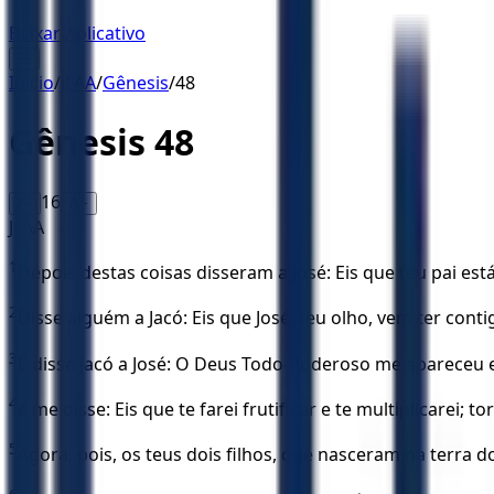
Baixar Aplicativo
☰
Início
/
JFAA
/
Gênesis
/
48
Gênesis
48
16
A-
A+
JFAA
1
Depois destas coisas disseram a José: Eis que teu pai es
2
Disse alguém a Jacó: Eis que José, teu olho, vem ter cont
3
E disse Jacó a José: O Deus Todo-Poderoso me apareceu 
4
e me disse: Eis que te farei frutificar e te multiplicarei
5
Agora, pois, os teus dois filhos, que nasceram na terra 