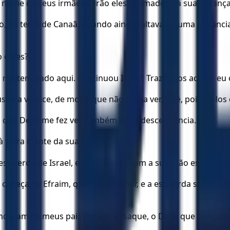
 o nome de seus irmãos serão eles chamados na sua herança
a terra de Canaã, quando ainda faltava alguma distância p
o estes?
s me tem dado aqui. Continuou Israel: Traze-mos aqui, e eu 
a da velhice, de modo que não podia ver. José, pois, fê-los c
 eis que Deus me fez ver também a tua descendência.
à terra diante da sua face.
esquerda de Israel, e a Manassés com a sua mão esquerda, à 
a cabeça de Efraim, que era o menor, e a esquerda sobre a
ndaram os meus pais Abraão e Isaque, o Deus que tem sido 