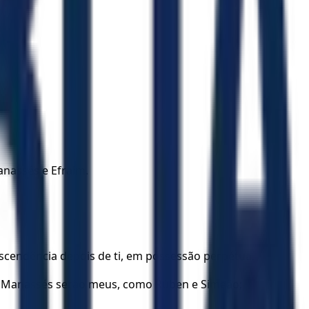
anassés e Efraim.
 descendência depois de ti, em possessão perpétua.
im e Manassés serão meus, como Rúben e Simeão;