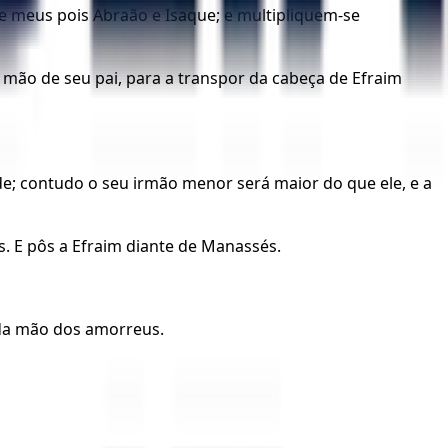
 meus pois Abraão e Isaque; e multipliquem-se
 a mão de seu pai, para a transpor da cabeça de Efraim
de; contudo o seu irmão menor será maior do que ele, e a
s. E pôs a Efraim diante de Manassés.
 da mão dos amorreus.