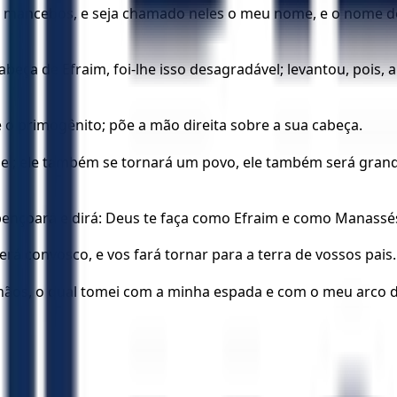
s mancebos, e seja chamado neles o meu nome, e o nome de
abeça de Efraim, foi-lhe isso desagradável; levantou, pois,
 é o primogênito; põe a mão direita sobre a sua cabeça.
 o sei; ele também se tornará um povo, ele também será gran
abençoará e dirá: Deus te faça como Efraim e como Manassé
erá convosco, e vos fará tornar para a terra de vossos pais.
irmãos, o qual tomei com a minha espada e com o meu arco