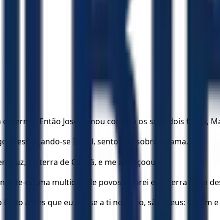
tá enfermo. Então José tomou consigo os seus dois filhos, M
igo. E esforçando-se Israel, sentou-se sobre a cama.
em Luz, na terra de Canaã, e me abençoou,
; tornar-te-ei uma multidão de povos e darei esta terra à tua
do Egito antes que eu viesse a ti no Egito, são meus: Efra