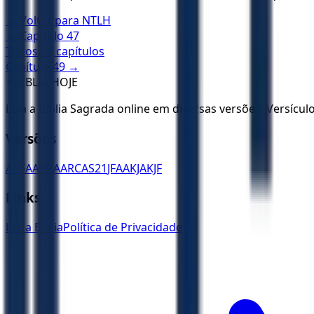
← Voltar para
NTLH
← Capítulo
47
Todos os capítulos
Capítulo
49
→
✝️
BÍBLIA HOJE
Leia a Bíblia Sagrada online em diversas versões. Versícu
Versões
ACF
AA
ARA
ARC
AS21
JFAA
KJA
KJF
Links
Ler a Bíblia
Política de Privacidade