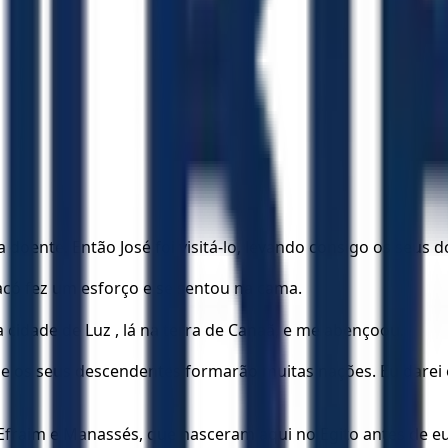
doente. Então José foi visitá-lo, levando consigo os seus do
. Jacó fez um esforço e se sentou na cama.
cidade de Luz , lá na terra de Canaã, e me abençoou.
s, e os seus descendentes formarão muitas nações. Eu darei
s Efraim e Manassés, que nasceram aqui no Egito antes de e