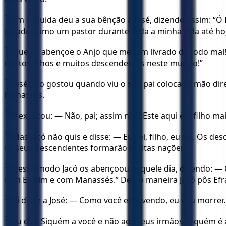
15
Em seguida deu a sua bênção a José, dizendo assim: “Ó
guiado como um pastor durante toda a minha vida até hoj
16
Que os abençoe o Anjo que me tem livrado de todo ma
muitos filhos e muitos descendentes neste mundo!”
17
José não gostou quando viu o seu pai colocar a mão dire
Manassés.
18
E explicou: — Não, pai; assim não. Este aqui é o filho m
19
Mas Jacó não quis e disse: — Eu sei, filho, eu sei. O
os seus descendentes formarão muitas nações.
20
Desse modo Jacó os abençoou naquele dia, dizendo: — O
com Efraim e com Manassés.” Dessa maneira Jacó pôs Efr
21
Aí disse a José: — Como você está vendo, eu vou morrer
22
Eu dou Siquém a você e não aos seus irmãos. Siquém é