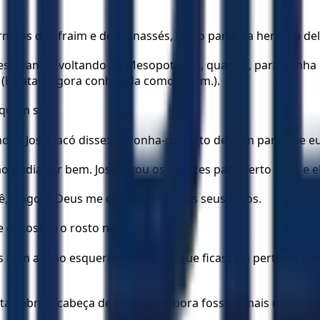
 irmãos de Efraim e de Manassés, terão parte na herança del
 estávamos voltando da Mesopotâmia, quando, para minha in
o (Efrata é agora conhecida como Belém.).
, quem são?
deu José. Jacó disse: — Ponha-os perto de mim para que eu
não podia ver bem. José levou os rapazes para perto dele, e e
ê, e agora Deus me deixou ver até os seus filhos.
 e encostou o rosto no chão.
com a mão esquerda e fez com que ficassem perto de Jacó.
ita sobre a cabeça de Efraim, embora fosse o mais moço, 