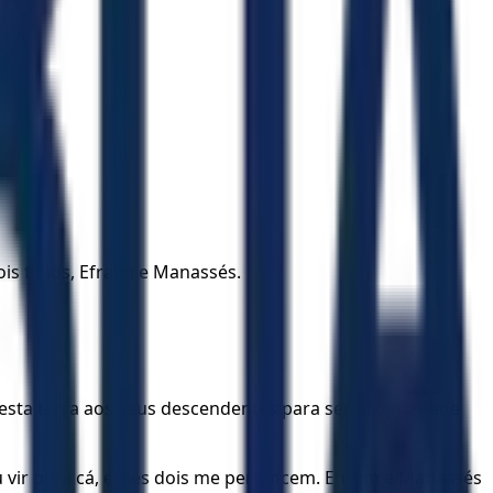
is filhos, Efraim e Manassés.
 esta terra aos seus descendentes para ser propriedade
u vir para cá, esses dois me pertencem. Efraim e Manassés