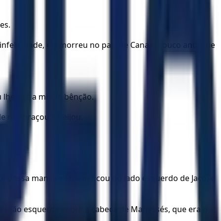
es.
felicidade, ela morreu no país de Canaã, pouco antes de
 lhes dê a minha bênção.
le os abraçou e beijou.
 Dessa maneira Efraim ficou do lado esquerdo de Jacó, e
e a mão esquerda sobre a cabeça de Manassés, que era o