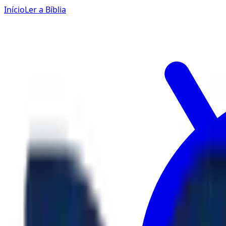
Início
Ler a Bíblia