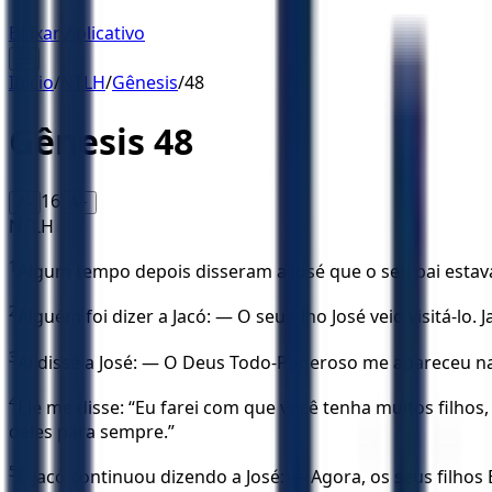
Baixar Aplicativo
☰
Início
/
NTLH
/
Gênesis
/
48
Gênesis
48
16
A-
A+
NTLH
1
Algum tempo depois disseram a José que o seu pai estava 
2
Alguém foi dizer a Jacó: — O seu filho José veio visitá-lo
3
Aí disse a José: — O Deus Todo-Poderoso me apareceu na 
4
Ele me disse: “Eu farei com que você tenha muitos filho
deles para sempre.”
5
E Jacó continuou dizendo a José: — Agora, os seus filho