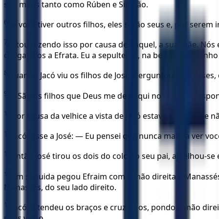
são meus tanto como Rúben e Simeão.
6
Se você tiver outros filhos, eles serão seus e, por serem
7
Estou fazendo isso por causa de Raquel, a sua mãe. Nós
chegarmos a Efrata. Eu a sepultei ali, na beira do caminh
8
Quando Jacó viu os filhos de José, perguntou: — E esses
9
— São os filhos que Deus me deu aqui no Egito — respon
10
Por causa da velhice a vista de Jacó estava fraca, e ele 
11
Jacó disse a José: — Eu pensei que nunca mais ia ver voc
12
Então José tirou os dois do colo do seu pai, ajoelhou-se
13
Em seguida pegou Efraim com a mão direita e Manassés 
Manassés, do seu lado direito.
14
Jacó estendeu os braços e cruzou-os, pondo a mão dire
mais velho.