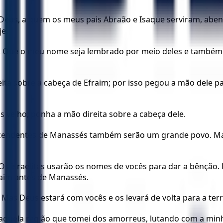
 Deus, a quem os meus pais Abraão e Isaque serviram, aben
e.
l! Que o meu nome seja lembrado por meio deles e também
ita sobre a cabeça de Efraim; por isso pegou a mão dele par
ais velho; ponha a mão direita sobre a cabeça dele.
s descendentes de Manassés também serão um grande povo. M
s israelitas usarão os nomes de vocês para dar a bênção. 
aim antes de Manassés.
. Mas Deus estará com vocês e os levará de volta para a te
 aquela região que tomei dos amorreus, lutando com a min