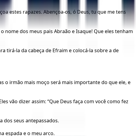
çoa estes rapazes. Abençoa-os, ó Deus, tu que me tens
 o nome dos meus pais Abraão e Isaque! Que eles tenham
a tirá-la da cabeça de Efraim e colocá-la sobre a de
as o irmão mais moço será mais importante do que ele, e
Eles vão dizer assim: “Que Deus faça com você como fez
rra dos seus antepassados.
ha espada e o meu arco.