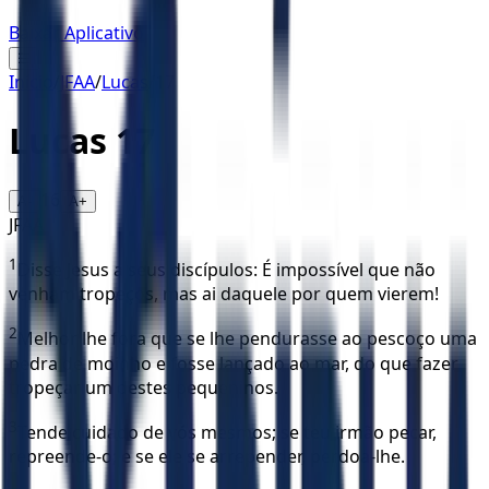
Baixar Aplicativo
☰
Início
/
JFAA
/
Lucas
/
17
Lucas
17
16
A-
A+
JFAA
1
Disse Jesus a seus discípulos: É impossível que não
venham tropeços, mas ai daquele por quem vierem!
2
Melhor lhe fora que se lhe pendurasse ao pescoço uma
pedra de moinho e fosse lançado ao mar, do que fazer
tropeçar um destes pequeninos.
3
Tende cuidado de vós mesmos; se teu irmão pecar,
repreende-o; e se ele se arrepender, perdoa-lhe.