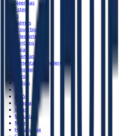
Neemias
Ester
Jó
Salmos
Provérbios
Eclesiastes
Cânticos
Isaías
Jeremias
Lamentações de Jeremias
Ezequiel
Daniel
Oséias
Joel
Amós
Obadias
Jonas
Miquéias
Naum
Habacuque