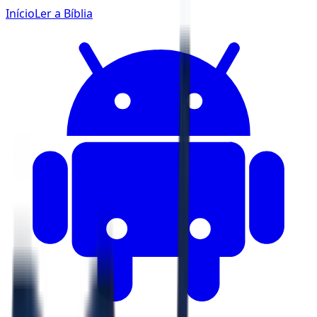
Início
Ler a Bíblia