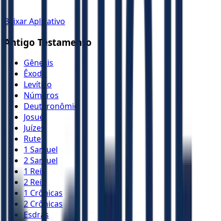
Baixar Aplicativo
Antigo Testamento
Gênesis
Êxodo
Levítico
Números
Deuteronômio
Josué
Juízes
Rute
1 Samuel
2 Samuel
1 Reis
2 Reis
1 Crônicas
2 Crônicas
Esdras