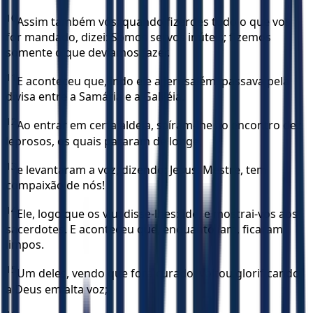
10
Assim também vós, quando fizerdes tudo o que vos
for mandado, dizei: Somos servos inúteis; fizemos
somente o que devíamos fazer.
11
E aconteceu que, indo ele a Jerusalém, passava pela
divisa entre a Samária e a Galiléia.
12
Ao entrar em certa aldeia, saíram-lhe ao encontro dez
leprosos, os quais pararam de longe,
13
e levantaram a voz, dizendo: Jesus, Mestre, tem
compaixão de nós!
14
Ele, logo que os viu, disse-lhes: Ide, e mostrai-vos aos
sacerdotes. E aconteceu que, enquanto iam, ficaram
limpos.
15
Um deles, vendo que fora curado, voltou glorificando
a Deus em alta voz;