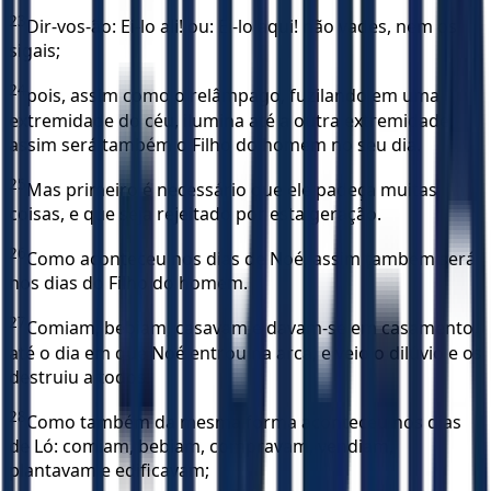
23
Dir-vos-ão: Ei-lo ali! ou: Ei-lo aqui! não vades, nem os
sigais;
24
pois, assim como o relâmpago, fuzilando em uma
extremidade do céu, ilumina até a outra extremidade,
assim será também o Filho do homem no seu dia.
25
Mas primeiro é necessário que ele padeça muitas
coisas, e que seja rejeitado por esta geração.
26
Como aconteceu nos dias de Noé, assim também será
nos dias do Filho do homem.
27
Comiam, bebiam, casavam e davam-se em casamento,
até o dia em que Noé entrou na arca, e veio o dilúvio e os
destruiu a todos.
28
Como também da mesma forma aconteceu nos dias
de Ló: comiam, bebiam, compravam, vendiam,
plantavam e edificavam;