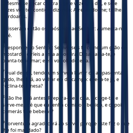
4
Mesmo se pecar contra ti sete vezes no dia, e sete
vezes vier ter contigo, dizendo: Arrependo-me; tu lhe
perdoarás.
5
Disseram então os apóstolos ao Senhor: Aumenta-nos
a fé.
6
Respondeu o Senhor: Se tivésseis fé como um grão de
mostarda, diríeis a esta amoreira: Desarraiga-te, e
planta-te no mar; e ela vos obedeceria.
7
Qual de vós, tendo um servo a lavrar ou a apascentar
gado, lhe dirá, ao voltar ele do campo: chega-te já, e
reclina-te à mesa?
8
Não lhe dirá antes: Prepara-me a ceia, e cinge-te, e
serve-me, até que eu tenha comido e bebido, e depois
comerás tu e beberás?
9
Porventura agradecerá ao servo, porque este fez o que
lhe foi mandado?