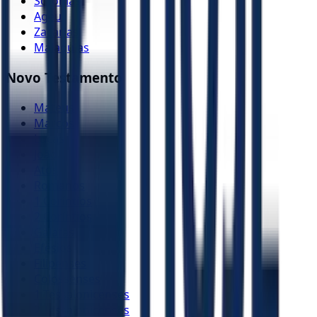
Sofonias
Ageu
Zacarias
Malaquias
Novo Testamento
Mateus
Marcos
Lucas
João
Atos
Romanos
1 Coríntios
2 Coríntios
Gálatas
Efésios
Filipenses
Colossenses
1 Tessalonicenses
2 Tessalonicenses