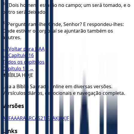
36
[Dois homens estarão no campo; um será tomado, e o
outro será deixado.]
37
Perguntaram-lhe: Onde, Senhor? E respondeu-lhes:
Onde estiver o corpo, aí se ajuntarão também os
abutres.
← Voltar para
JFAA
← Capítulo
16
Todos os capítulos
Capítulo
18
→
✝️
BÍBLIA HOJE
Leia a Bíblia Sagrada online em diversas versões.
Versículos diários, devocionais e navegação completa.
Versões
ACF
AA
ARA
ARC
AS21
JFAA
KJA
KJF
Links