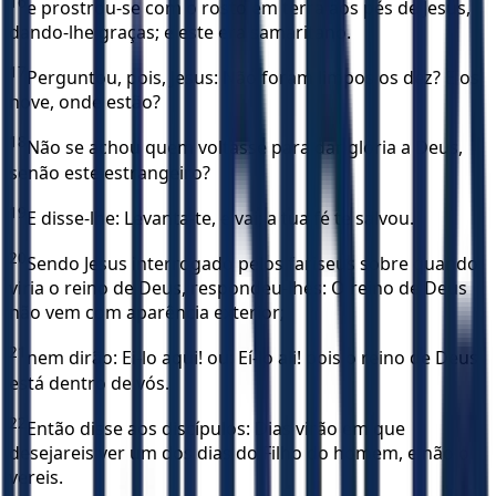
16
e prostrou-se com o rosto em terra aos pés de Jesus,
dando-lhe graças; e este era samaritano.
17
Perguntou, pois, Jesus: Não foram limpos os dez? E os
nove, onde estão?
18
Não se achou quem voltasse para dar glória a Deus,
senão este estrangeiro?
19
E disse-lhe: Levanta-te, e vai; a tua fé te salvou.
20
Sendo Jesus interrogado pelos fariseus sobre quando
viria o reino de Deus, respondeu-lhes: O reino de Deus
não vem com aparência exterior;
21
nem dirão: Ei-lo aqui! ou: Eí-lo ali! pois o reino de Deus
está dentro de vós.
22
Então disse aos discípulos: Dias virão em que
desejareis ver um dos dias do Filho do homem, e não o
vereis.