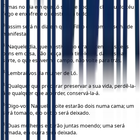
29
mas no dia em que Ló saiu de Sodoma choveu do céu
fogo e enxofre, e os destruiu a todos;
30
assim será no dia em que o Filho do homem se há de
manifestar.
31
Naquele dia, quem estiver no eirado, tendo os seus
bens em casa, não desça para tirá-los; e, da mesma
sorte, o que estiver no campo, não volte para trás.
32
Lembrai-vos da mulher de Ló.
33
Qualquer que procurar preservar a sua vida, perdê-la-
á, e qualquer que a perder, conservá-la-á.
34
Digo-vos: Naquela noite estarão dois numa cama; um
será tomado, e o outro será deixado.
35
Duas mulheres estarão juntas moendo; uma será
tomada, e a outra será deixada.