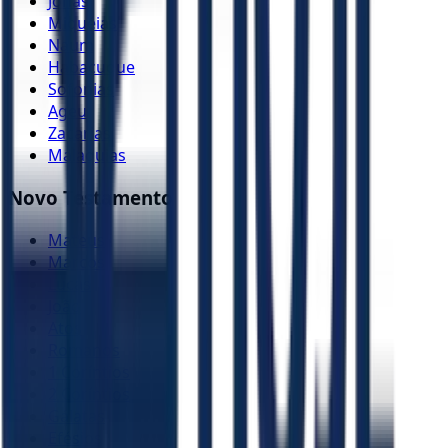
Jonas
Miquéias
Naum
Habacuque
Sofonias
Ageu
Zacarias
Malaquias
Novo Testamento
Mateus
Marcos
Lucas
João
Atos
Romanos
1 Coríntios
2 Coríntios
Gálatas
Efésios