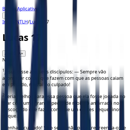
Baixar Aplicativo
☰
Início
/
NTLH
/
Lucas
/
17
Lucas
17
16
A-
A+
NTLH
1
Jesus disse aos seus discípulos: — Sempre vão
acontecer coisas que fazem com que as pessoas caiam
em pecado, mas ai do culpado!
2
Seria melhor para essa pessoa que ela fosse jogada no
mar com uma grande pedra de moinho amarrada no
pescoço do que fazer com que um destes pequeninos
peque.
3
Tenham cuidado! Se o seu irmão pecar, repreenda-o; se