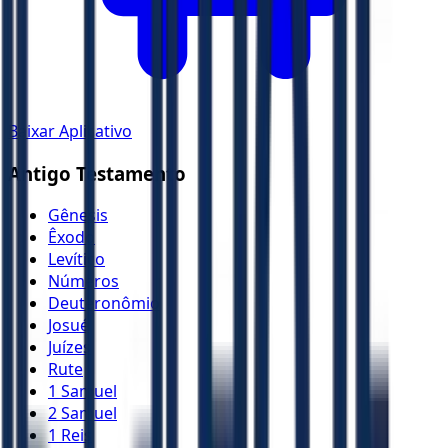
Baixar Aplicativo
Antigo Testamento
Gênesis
Êxodo
Levítico
Números
Deuteronômio
Josué
Juízes
Rute
1 Samuel
2 Samuel
1 Reis