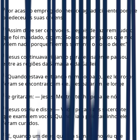
9
Por acaso o empregado merece agradecimento porque
obedeceu às suas ordens?
10
Assim deve ser com vocês. Depois de fazerem tudo o
que foi mandado, digam: “Somos empregados que não
valem nada porque fizemos somente o nosso dever.”
11
Jesus continuava viajando para Jerusalém e passou
entre as regiões da Samaria e da Galileia.
12
Quando estava entrando num povoado, dez leprosos
foram se encontrar com ele. Eles pararam de longe
13
e gritaram: — Jesus, Mestre, tenha pena de nós!
14
Jesus os viu e disse: — Vão e peçam aos sacerdotes
que examinem vocês. Quando iam pelo caminho, eles
foram curados.
15
E, quando um deles, que era samaritano, viu que