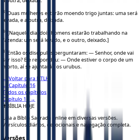
a outra, deixada.
35
Duas mulheres estarão moendo trigo juntas: uma será
levada, e a outra, deixada.
36
[Naquele dia, dois homens estarão trabalhando na
fazenda: um será levado, e o outro, deixado.]
37
Então os discípulos perguntaram: — Senhor, onde vai
ser isso? Ele respondeu: — Onde estiver o corpo de um
morto, aí se ajuntarão os urubus.
← Voltar para
NTLH
← Capítulo
16
Todos os capítulos
Capítulo
18
→
✝️
BÍBLIA HOJE
Leia a Bíblia Sagrada online em diversas versões.
Versículos diários, devocionais e navegação completa.
Versões