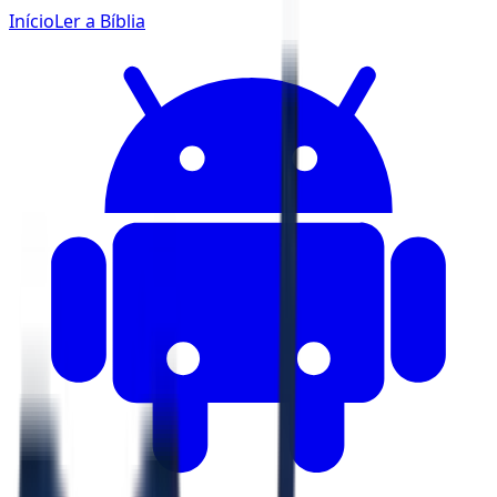
Início
Ler a Bíblia