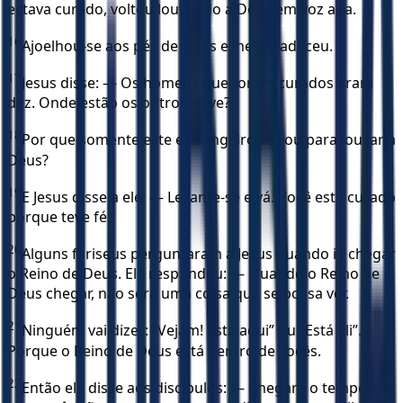
estava curado, voltou louvando a Deus em voz alta.
16
Ajoelhou-se aos pés de Jesus e lhe agradeceu.
17
Jesus disse: — Os homens que foram curados eram
dez. Onde estão os outros nove?
18
Por que somente este estrangeiro voltou para louvar a
Deus?
19
E Jesus disse a ele: — Levante-se e vá. Você está curado
porque teve fé.
20
Alguns fariseus perguntaram a Jesus quando ia chegar
o Reino de Deus. Ele respondeu: — Quando o Reino de
Deus chegar, não será uma coisa que se possa ver.
21
Ninguém vai dizer: “Vejam! Está aqui” ou “Está ali”.
Porque o Reino de Deus está dentro de vocês.
22
Então ele disse aos discípulos: — Chegará o tempo em