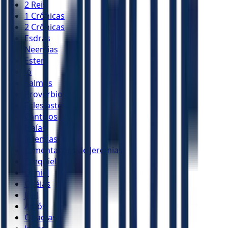
2 Reis
1 Crônicas
2 Crônicas
Esdras
Neemias
Ester
Jó
Salmos
Provérbios
Eclesiastes
Cânticos
Isaías
Jeremias
Lamentações de Jeremias
Ezequiel
Daniel
Oséias
Joel
Amós
Obadias