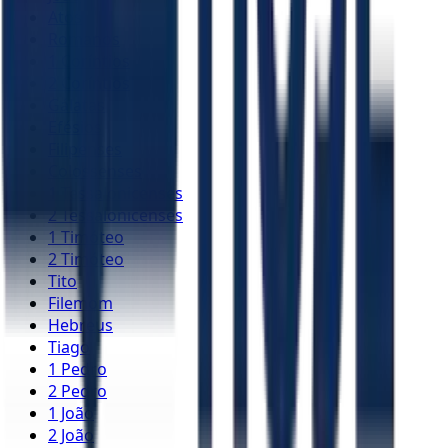
Atos
Romanos
1 Coríntios
2 Coríntios
Gálatas
Efésios
Filipenses
Colossenses
1 Tessalonicenses
2 Tessalonicenses
1 Timóteo
2 Timóteo
Tito
Filemom
Hebreus
Tiago
1 Pedro
2 Pedro
1 João
2 João