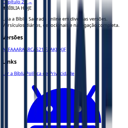
Capítulo
22
→
✝️
BÍBLIA HOJE
Leia a Bíblia Sagrada online em diversas versões.
Versículos diários, devocionais e navegação completa.
Versões
ACF
AA
ARA
ARC
AS21
JFAA
KJA
KJF
Links
Ler a Bíblia
Política de Privacidade