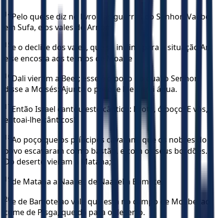
14
Pelo que se diz no livro das guerras do Senhor: Vaebe
em Sufa, e os vales do Arnom,
15
e o declive dos vales, que se inclina para a situação Ar,
e se encosta aos termos de Moabe
16
Dali vieram a Beer; esse é o poço do qual o Senhor
disse a Moisés: Ajunta o povo, e lhe darei água.
17
Então Israel cantou este cântico: Brota, ó poço! E vós,
entoai-lhe cânticos!
18
Ao poço que os príncipes cavaram, que os nobres do
povo escavaram com o bastão, e com os seus bordões.
Do deserto vieram a Matana;
19
de Matana a Naaliel; de Naaliel a Bamote;
20
e de Bamote ao vale que está no campo de Moabe, ao
cume de Pisga, que dá para o deserto.