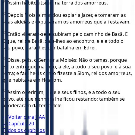
31
Assim habitou Israel na terra dos amorreus.
32
Depois Moisés mandou espiar a Jazer, e tomaram as
suas aldeias e expulsaram os amorreus que ali estavam.
33
Então viraram-se, e subiram pelo caminho de Basã. E
Ogue, rei de Basã, saiu-lhes ao encontro, ele e todo o
seu povo, para lhes dar batalha em Edrei.
34
Disse, pois, o Senhor a Moisés: Não o temas, porque
eu to entreguei na mão, a ele, a todo o seu povo, e à sua
terra; e far-lhe-ás como fizeste a Siom, rei dos amorreus,
que habitava em Hesbom.
35
Assim o feriram, a ele e seus filhos, e a todo o seu
povo, até que nenhum lhe ficou restando; também se
apoderaram da terra dele.
← Voltar para
JFAA
← Capítulo
20
Todos os capítulos