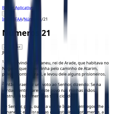
Baixar Aplicativo
☰
Início
/
JFAA
/
Números
/
21
Números
21
16
A-
A+
JFAA
1
Ora, ouvindo o cananeu, rei de Arade, que habitava no
Negebe, que Israel vinha pelo caminho de Atarim,
pelejou contra Israel, e levou dele alguns prisioneiros.
2
Então Israel fez um voto ao Senhor, dizendo: Se na
verdade entregares este povo nas minhas mãos,
destruirei totalmente as suas cidades.
3
O Senhor, pois, ouviu a voz de Israel, e entregou-lhe os
cananeus; e os israelitas os destruíram totalmente, a