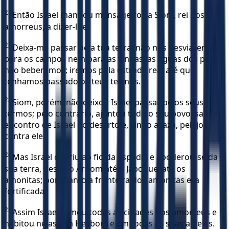
21
Então Israel mandou mensageiros a Siom, rei dos
amorreus, a dizer-lhe:
22
Deixa-me passar pela tua terra; não nos desviaremos
para os campos nem para as vinhas; as águas dos poços
não beberemos; iremos pela estrada real até que
tenhamos passado os teus termos.
23
Siom, porém, não deixou Israel passar pelos seus
termos; pelo contrário, ajuntou todo o seu povo, saiu ao
encontro de Israel no deserto e, vindo a Jaza, pelejou
contra ele.
24
Mas Israel o feriu ao fio da espada, e apoderou-se da
sua terra, desde o Arnom até o Jaboque, até os
amonitas; porquanto a fronteira dos amonitas era
fortificada.
25
Assim Israel tomou todas as cidades dos amorreus e
habitou nelas, em Hesbom e em todas as suas aldeias.