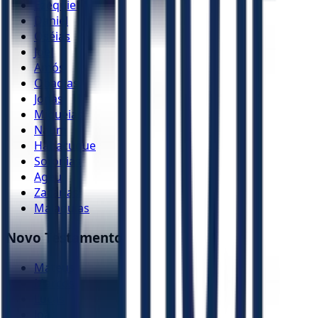
Ezequiel
Daniel
Oséias
Joel
Amós
Obadias
Jonas
Miquéias
Naum
Habacuque
Sofonias
Ageu
Zacarias
Malaquias
Novo Testamento
Mateus
Marcos
Lucas
João