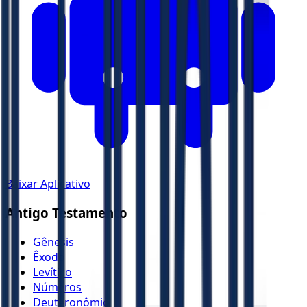
Baixar Aplicativo
Antigo Testamento
Gênesis
Êxodo
Levítico
Números
Deuteronômio