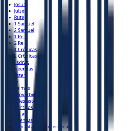
Josué
Juízes
Rute
1 Samuel
2 Samuel
1 Reis
2 Reis
1 Crônicas
2 Crônicas
Esdras
Neemias
Ester
Jó
Salmos
Provérbios
Eclesiastes
Cânticos
Isaías
Jeremias
Lamentações de Jeremias