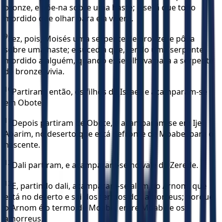
bronze, e põe-na sobre uma haste; e será que todo
mordido que olhar para ela viverá.
9
Fez, pois, Moisés uma serpente de bronze, e pô-la
sobre uma haste; e sucedia que, tendo uma serpente
mordido a alguém, quando esse olhava para a serpente
de bronze, vivia.
10
Partiram, então, os filhos de Israel, e acamparam-se
em Obote.
11
Depois partiram de Obote, e acamparam-se em Ije-
Abarim, no deserto que está defronte de Moabe, para o
nascente.
12
Dali partiram, e acamparam-se no vale de Zerede.
13
E, partindo dali, acamparam-se além do Arnom, que
está no deserto e sai dos termos dos amorreus; porque
o Arnom é o termo de Moabe, entre Moabe e os
amorreus.