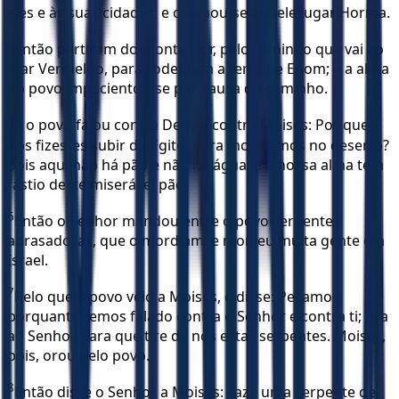
eles e às suas cidades; e chamou-se aquele lugar Horma.
4
Então partiram do monte Hor, pelo caminho que vai ao
Mar Vermelho, para rodearem a terra de Edom; e a alma
do povo impacientou-se por causa do caminho.
5
E o povo falou contra Deus e contra Moisés: Por que
nos fizestes subir do Egito, para morrermos no deserto?
pois aqui não há pão e não há água: e a nossa alma tem
fastio deste miserável pão.
6
Então o Senhor mandou entre o povo serpentes
abrasadoras, que o mordiam; e morreu muita gente em
Israel.
7
Pelo que o povo veio a Moisés, e disse: Pecamos,
porquanto temos falado contra o Senhor e contra ti; ora
ao Senhor para que tire de nós estas serpentes. Moisés,
pois, orou pelo povo.
8
Então disse o Senhor a Moisés: Faze uma serpente de