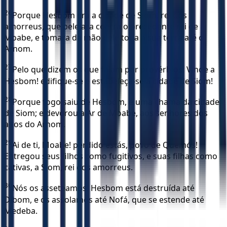
26
Porque Hesbom era a cidade de Siom, rei dos
amorreus, que pelejara contra o precedente rei de
Moabe, e tomara da mão dele toda a sua terra até o
Arnom.
27
Pelo que dizem os que falam por provérbios: Vinde a
Hesbom! edifique-se e estabeleça-se a cidade de Siom!
28
Porque fogo saiu de Hesbom, e uma chama da cidade
de Siom; e devorou a Ar de Moabe, aos senhores dos
altos do Arnom.
29
Ai de ti, Moabe! perdido estás, povo de Quemós!
Entregou seus filhos como fugitivos, e suas filhas como
cativas, a Siom, rei dos amorreus.
30
Nós os asseteamos; Hesbom está destruída até
Dibom, e os assolamos até Nofá, que se estende até
Medeba.