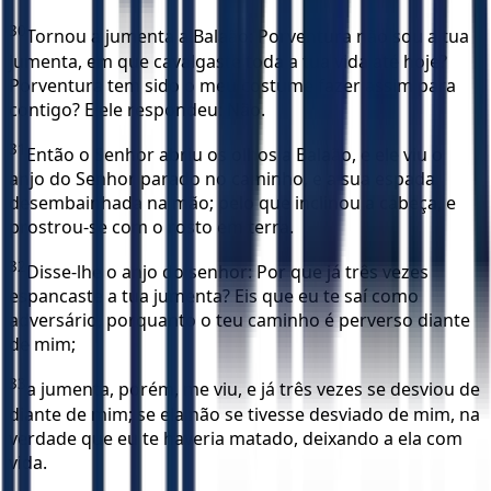
30
Tornou a jumenta a Balaão: Porventura não sou a tua
jumenta, em que cavalgaste toda a tua vida até hoje?
Porventura tem sido o meu costume fazer assim para
contigo? E ele respondeu: Não.
31
Então o Senhor abriu os olhos a Balaão, e ele viu o
anjo do Senhor parado no caminho, e a sua espada
desembainhada na mão; pelo que inclinou a cabeça, e
prostrou-se com o rosto em terra.
32
Disse-lhe o anjo do senhor: Por que já três vezes
espancaste a tua jumenta? Eis que eu te saí como
adversário, porquanto o teu caminho é perverso diante
de mim;
33
a jumenta, porém, me viu, e já três vezes se desviou de
diante de mim; se ela não se tivesse desviado de mim, na
verdade que eu te haveria matado, deixando a ela com
vida.