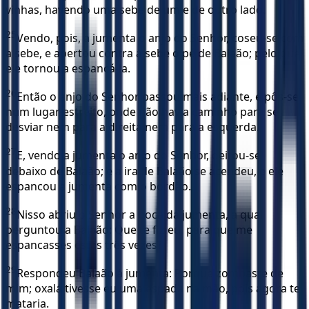
vinhas, havendo uma sebe de um e de outro lado.
25
Vendo, pois, a jumenta o anjo do Senhor, coseu-se com
a sebe, e apertou contra a sebe o pé de Balaão; pelo que
ele tornou a espancá-la.
26
Então o anjo do Senhor passou mais adiante, e pôs-se
num lugar estreito, onde não havia caminho para se
desviar nem para a direita nem para a esquerda.
27
E, vendo a jumenta o anjo do Senhor, deitou-se
debaixo de Balaão; e a ira de Balaão se acendeu, e ele
espancou a jumenta com o bordão.
28
Nisso abriu o Senhor a boca da jumenta, a qual
perguntou a Balaão: Que te fiz eu, para que me
espancasses estas três vezes?
29
Respondeu Balaão à jumenta: Porque zombaste de
mim; oxalá tivesse eu uma espada na mão, pois agora te
mataria.