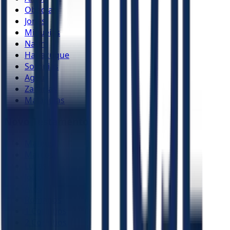
Obadias
Jonas
Miquéias
Naum
Habacuque
Sofonias
Ageu
Zacarias
Malaquias
Novo Testamento
Mateus
Marcos
Lucas
João
Atos
Romanos
1 Coríntios
2 Coríntios