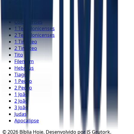
Gálatas
Efésios
Filipenses
Colossenses
1 Tessalonicenses
2 Tessalonicenses
1 Timóteo
2 Timóteo
Tito
Filemom
Hebreus
Tiago
1 Pedro
2 Pedro
1 João
2 João
3 João
Judas
Apocalipse
©
2026
Bíblia Hoje. Desenvolvido por JS Grutork.