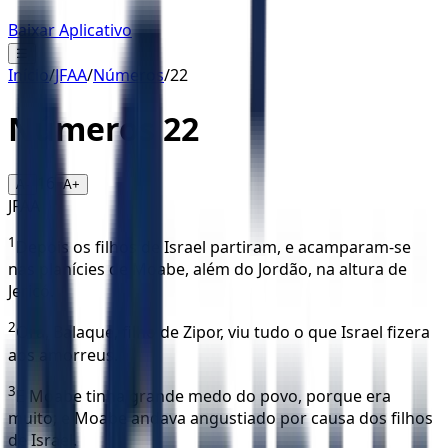
Baixar Aplicativo
☰
Início
/
JFAA
/
Números
/
22
Números
22
16
A-
A+
JFAA
1
Depois os filhos de Israel partiram, e acamparam-se
nas planícies de Moabe, além do Jordão, na altura de
Jericó.
2
Ora, Balaque, filho de Zipor, viu tudo o que Israel fizera
aos amorreus.
3
E Moabe tinha grande medo do povo, porque era
muito; e Moabe andava angustiado por causa dos filhos
de Israel.