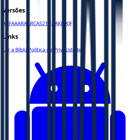
Versões
ACF
AA
ARA
ARC
AS21
JFAA
KJA
KJF
Links
Ler a Bíblia
Política de Privacidade