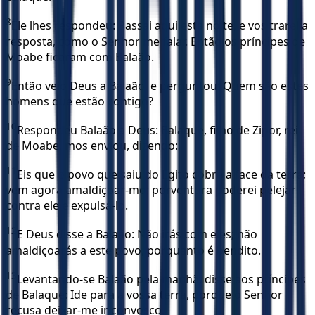
8
Ele lhes respondeu: Passai aqui esta noite, e vos trarei a
resposta, como o Senhor me falar. Então os príncipes de
Moabe ficaram com Balaão.
9
Então veio Deus a Balaão, e perguntou: Quem são estes
homens que estão contigo?
10
Respondeu Balaão a Deus: Balaque, filho de Zipor, rei
de Moabe, mos enviou, dizendo:
11
Eis que o povo que saiu do Egito cobre a face da terra;
vem agora amaldiçoar-mo; porventura poderei pelejar
contra ele e expulsá-lo.
12
E Deus disse a Balaão: Não irás com eles; não
amaldiçoarás a este povo, porquanto é bendito.
13
Levantando-se Balaão pela manhã, disse aos príncipes
de Balaque: Ide para a vossa terra, porque o Senhor
recusa deixar-me ir convosco.