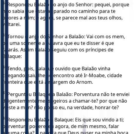
34
Respondeu Balaão ao anjo do Senhor: pequei, porque
não sabia que estavas parado no caminho para te
opores a mim; e agora, se parece mal aos teus olhos,
voltarei.
35
Tornou o anjo do Senhor a Balaão: Vai com os mem,
ou uma somente a palavra que eu te disser é que
falarás. Assim Balaão seguiu com os príncipes de
Balaque:
36
Tendo, pois, Balaque ouvido que Balaão vinha
chegando, saiu-lhe ao encontro até Ir-Moabe, cidade
fronteira que está à margem do Arnom.
37
Perguntou Balaque a Balaão: Porventura não te enviei
diligentemente mensageiros a chamar-te? por que não
vieste a mim? não posso eu, na verdade, honrar-te?
38
Respondeu Balaão a Balaque: Eis que sou vindo a ti;
porventura poderei eu agora, de mim mesmo, falar
alguma coisa? A palavra que Deus puser na minha boca,