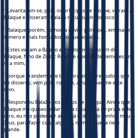
14
Levantaram-se, pois, os príncipes de Moabe, vieram a
Balaque e disseram: Balaão recusou vir conosco.
15
Balaque, porém, tornou a enviar príncipes, em maior
número e mais honrados do que aqueles.
16
Estes vieram a Balaão e lhe disseram: Assim diz
Balaque, filho de Zipor: Rogo-te que não te demores em
vir a mim,
17
porque grandemente te honrarei, e farei tudo o que
me disseres; vem pois, rogo-te, amaldiçoar-me este
povo.
18
Respondeu Balaão aos servos de Balaque: Ainda que
Balaque me quisesse dar a sua casa cheia de prata e de
ouro, eu não poderia ir além da ordem do Senhor meu
Deus, para fazer coisa alguma, nem pequena nem
grande.