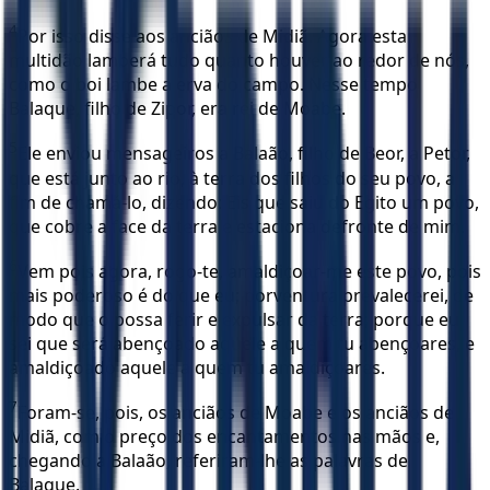
4
Por isso disse aos anciãos de Midiã: Agora esta
multidão lamberá tudo quanto houver ao redor de nós,
como o boi lambe a erva do campo. Nesse tempo
Balaque, filho de Zipor, era rei de Moabe.
5
Ele enviou mensageiros a Balaão, filho de Beor, a Petor,
que está junto ao rio, à terra dos filhos do seu povo, a
fim de chamá-lo, dizendo: Eis que saiu do Egito um povo,
que cobre a face da terra e estaciona defronte de mim.
6
Vem pois agora, rogo-te, amaldiçoar-me este povo, pois
mais poderoso é do que eu; porventura prevalecerei, de
modo que o possa ferir e expulsar da terra; porque eu
sei que será abençoado aquele a quem tu abençoares, e
amaldiçoado aquele a quem tu amaldiçoares.
7
Foram-se, pois, os anciãos de Moabe e os anciãos de
Midiã, com o preço dos encantamentos nas mãos e,
chegando a Balaão, referiram-lhe as palavras de
Balaque.