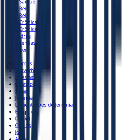
2 Samuel
1 Reis
2 Reis
1 Crônicas
2 Crônicas
Esdras
Neemias
Ester
Jó
Salmos
Provérbios
Eclesiastes
Cânticos
Isaías
Jeremias
Lamentações de Jeremias
Ezequiel
Daniel
Oséias
Joel
Amós