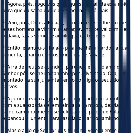
19
Agora, pois, rogo-vos que fiqueis aqui ainda esta noite,
para que eu saiba o que o Senhor me dirá mais.
20
Veio, pois, Deus a Balaão, de noite, e disse-lhe: Já que
esses homens te vieram chamar, levanta-te, vai com eles;
todavia, farás somente aquilo que eu te disser.
21
Então levantou-se Balaão pela manhã, albardou a sua
jumenta, e partiu com os príncipes de Moabe.
22
A ira de Deus se acendeu, porque ele ia, e o anjo do
Senhor pôs-se-lhe no caminho por adversário. Ora, ele ia
montado na sua jumenta, tendo consigo os seus dois
servos.
23
A jumenta viu o anjo do Senhor parado no caminho,
com a sua espada desembainhada na mão e, desviando-
se do caminho, meteu-se pelo campo; pelo que Balaão
espancou a jumenta para fazê-la tornar ao caminho.
24
Mas o anjo do Senhor pôs-se numa vereda entre as