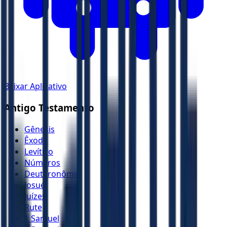
Baixar Aplicativo
Antigo Testamento
Gênesis
Êxodo
Levítico
Números
Deuteronômio
Josué
Juízes
Rute
1 Samuel