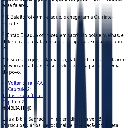
essa falarei.
39
E Balaão foi com Balaque, e chegaram a Quiriate-
Huzote.
40
Então Balaque ofereceu em sacrifício bois e ovelhas, e
deles enviou a Balaão e aos príncipes que estavam com
ele.
41
E sucedeu que, pela manhã, Balaque tomou a Balaão, e
o levou aos altos de Baal, e viu ele dali a parte extrema
do povo.
← Voltar para
JFAA
← Capítulo
21
Todos os capítulos
Capítulo
23
→
✝️
BÍBLIA HOJE
Leia a Bíblia Sagrada online em diversas versões.
Versículos diários, devocionais e navegação completa.