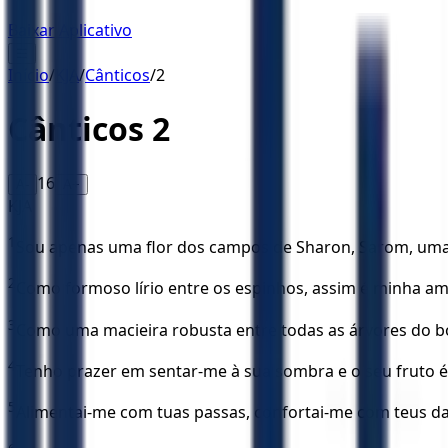
Baixar Aplicativo
☰
Início
/
KJA
/
Cânticos
/
2
Cânticos
2
16
A-
A+
KJA
1
Sou apenas uma flor dos campos de Sharon, Sarom, uma t
2
Como formoso lírio entre os espinhos, assim é minha am
3
Como uma macieira robusta entre todas as árvores do bo
4
Tenho prazer em sentar-me à sua sombra e o seu fruto 
5
Alimentai-me com tuas passas, confortai-me com teus 