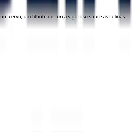
um cervo; um filhote de corça vigoroso sobre as colinas