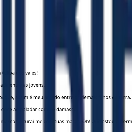
ulipa dos vales!
ada entre as jovens.
sque, assim é meu amado entre os demais filhos da terra.
é doce ao paladar como o damasco.
damascos e curai-me com tuas maçãs. Oh! Que estou enfer