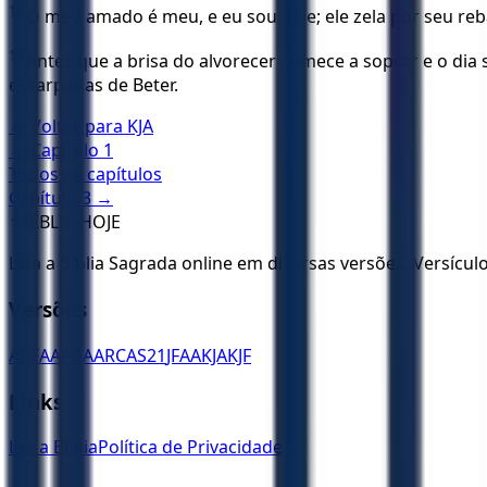
16
O meu amado é meu, e eu sou dele; ele zela por seu reba
17
Antes que a brisa do alvorecer comece a soprar e o dia
escarpadas de Beter.
← Voltar para
KJA
← Capítulo
1
Todos os capítulos
Capítulo
3
→
✝️
BÍBLIA HOJE
Leia a Bíblia Sagrada online em diversas versões. Versícu
Versões
ACF
AA
ARA
ARC
AS21
JFAA
KJA
KJF
Links
Ler a Bíblia
Política de Privacidade