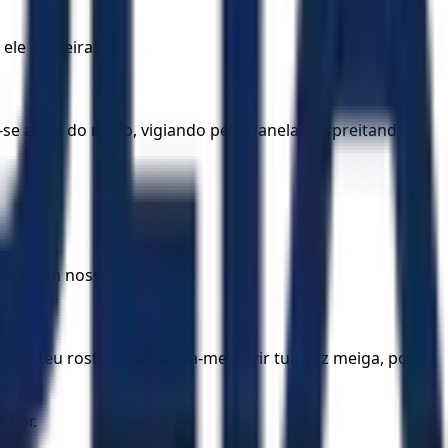
ele o queira!
e atrás do muro, vigiando pelas janelas, espreitando
nhas em nossa terra.
ar teu rosto lindo, deixa-me ouvir tua voz meiga, pois
flor.