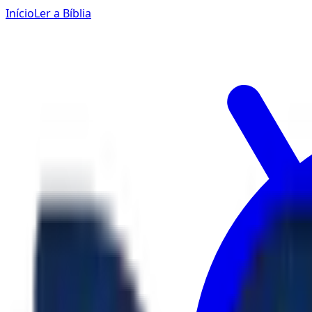
Início
Ler a Bíblia