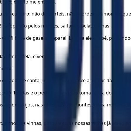
raço direito me envolva.
 vos conjuro: não desperteis, não acordeis o amor, até que 
! Galopando pelos montes, saltando pelas colinas.
filhote de gazela. Reparai! Lá está ele em pé, postando-s
, minha bela, e vem.
avera!
de podar e cantar; e já se ouve o doce arrulhar das pombi
 estão floridas e o perfume das uvas toma conta dos vales.
 esconderijos, nas encostas dos montes; deixa-me contempl
am nossas vinhas, porquanto as nossas vinhas já estão em 