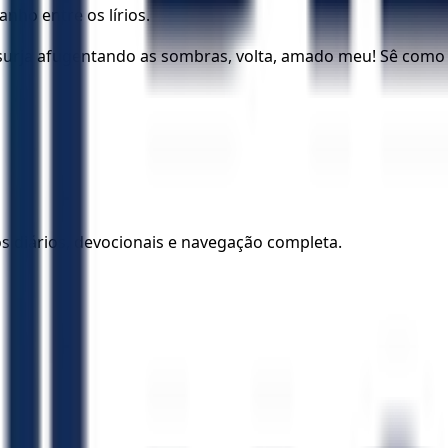
nho entre os lírios.
 surja afugentando as sombras, volta, amado meu! Sê como 
los diários, devocionais e navegação completa.