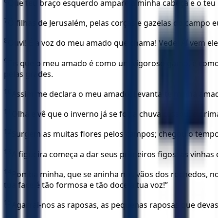
6
Que teu braço esquerdo ampare a minha cabeça e o teu b
7
Ó filhas de Jerusalém, pelas corças e gazelas do campo eu
8
Ouvi! É a voz do meu amado que chama! Vede! Aí vem ele
9
Eis que o meu amado é como um vigoroso gamo, é como um 
pelas grades.
10
Assim me declara o meu amado: Levanta-te minha amada
11
Olha e vê que o inverno já se foi; a chuva cessou, é prim
12
Surgem as muitas flores pelos campos; chegou o tempo 
13
A figueira começa a dar seus primeiros figos: as vinhas
14
Pomba minha, que se aninha nos vãos dos rochedos, nos
tua face é tão formosa e tão doce a tua voz!”
15
Agarrai-nos as raposas, as pequenas raposas que devast