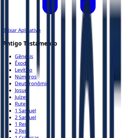
Baixar Aplicativo
Antigo Testamento
Gênesis
Êxodo
Levítico
Números
Deuteronômio
Josué
Juízes
Rute
1 Samuel
2 Samuel
1 Reis
2 Reis
1 Crônicas