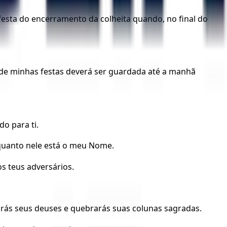
festa do encerramento da colheita quando, no final do
 de minhas festas deverá ser guardada até a manhã
o para ti.
rquanto nele está o meu Nome.
os teus adversários.
uirás seus deuses e quebrarás suas colunas sagradas.