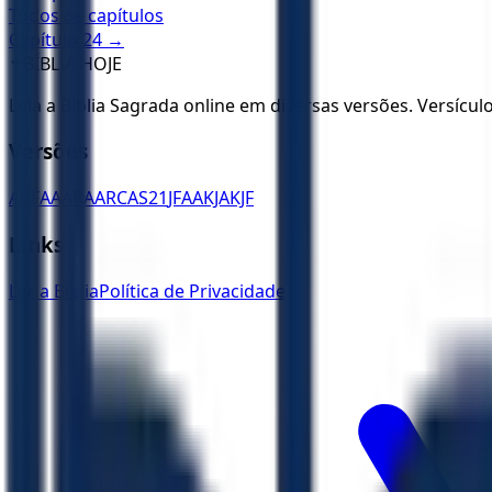
Todos os capítulos
Capítulo
24
→
✝️
BÍBLIA HOJE
Leia a Bíblia Sagrada online em diversas versões. Versícu
Versões
ACF
AA
ARA
ARC
AS21
JFAA
KJA
KJF
Links
Ler a Bíblia
Política de Privacidade