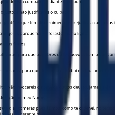
quando esta comparecer diante do tribunal.
 justo, e não justificarás o culpado.
ega até os que têm discernimento e prejudica a causa dos 
rangeiro, porque fostes forasteiros no Egito.
a seus frutos.
cultivarás, para que os pobres do teu povo achem o que co
escansarás, para que descanse o teu boi e o teu jumento, e 
ito. Não invocareis o nome de outros deuses, jamais sejam 
 adoração ao meu Nome.
ete dias comerás pães ázimos, como te ordenei, no tempo
ãos vazias perante mim.