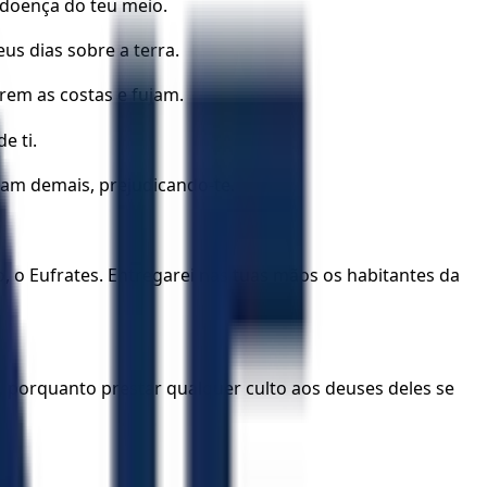
 doença do teu meio.
us dias sobre a terra.
irem as costas e fujam.
e ti.
riam demais, prejudicando-te.
o, o Eufrates. Entregarei nas tuas mãos os habitantes da
, porquanto prestar qualquer culto aos deuses deles se