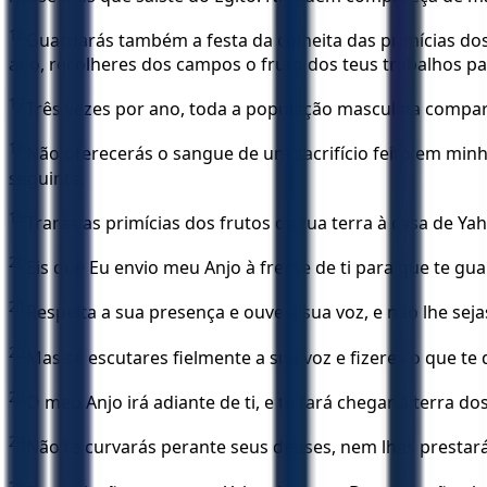
16
Guardarás também a festa da colheita das primícias do
ano, recolheres dos campos o fruto dos teus trabalhos p
17
Três vezes por ano, toda a população masculina comp
18
Não oferecerás o sangue de um sacrifício feito em mi
seguinte.
19
Trarás as primícias dos frutos da tua terra à casa de Ya
20
Eis que Eu envio meu Anjo à frente de ti para que te gu
21
Respeita a sua presença e ouve a sua voz, e não lhe se
22
Mas se escutares fielmente a sua voz e fizeres o que te 
23
O meu Anjo irá adiante de ti, e te fará chegar à terra do
24
Não te curvarás perante seus deuses, nem lhes prestará
25