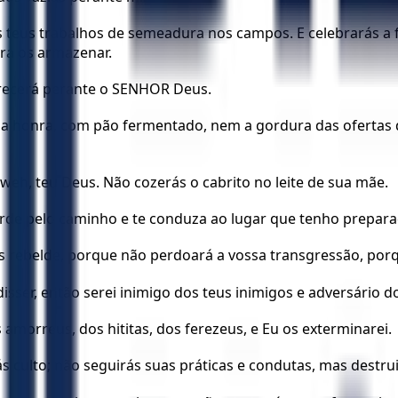
s teus trabalhos de semeadura nos campos. E celebrarás a 
ara os armazenar.
arecerá perante o SENHOR Deus.
nha honra, com pão fermentado, nem a gordura das ofertas
hweh, teu Deus. Não cozerás o cabrito no leite de sua mãe.
arde pelo caminho e te conduza ao lugar que tenho preparad
jas rebelde, porque não perdoará a vossa transgressão, po
disser, então serei inimigo dos teus inimigos e adversário d
s amorreus, dos hititas, dos ferezeus, e Eu os exterminarei.
s culto; não seguirás suas práticas e condutas, mas destr