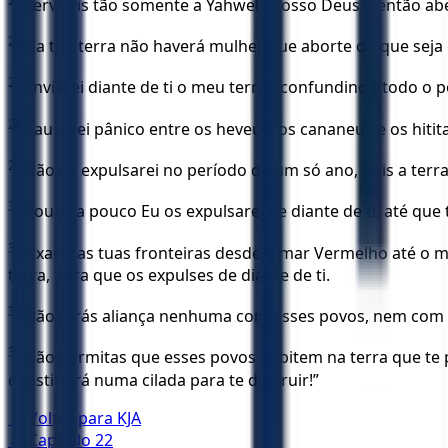
Servireis tão somente a Yahweh, vosso Deus e então abe
26
Na tua terra não haverá mulher que aborte ou que seja 
27
Enviarei diante de ti o meu terror, confundindo todo o p
28
Causarei pânico entre os heveus, os cananeus e os hitit
29
Não os expulsarei no período de um só ano, pois a terra
30
Pouco a pouco Eu os expulsarei de diante de ti, até que 
31
Fixarei as tuas fronteiras desde o mar Vermelho até o m
terra, para que os expulses de diante de ti.
32
Não farás aliança nenhuma com esses povos, nem com 
33
Não permitas que esses povos habitem na terra que te p
constituirá numa cilada para te destruir!”
← Voltar para
KJA
← Capítulo
22