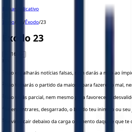
Baixar Aplicativo
☰
Início
/
KJA
/
Êxodo
/
23
Êxodo
23
16
A-
A+
KJA
1
Não espalharás notícias falsas, nem darás a mão ao ímpi
2
Não tomarás o partido da maioria para fazeres o mal, nem
3
Não serás parcial, nem mesmo para favorecer o desvalid
4
Se encontrares, desgarrado, o boi do teu inimigo ou seu
5
Se vires cair debaixo da carga o jumento daquele que te