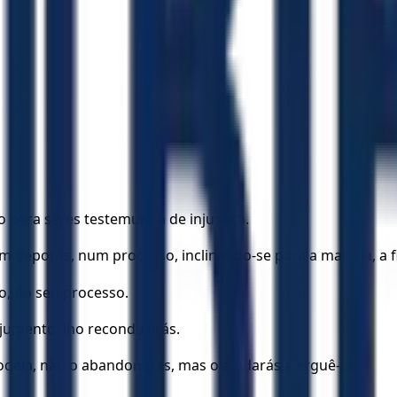
o para seres testemunha de injustiça.
 deporás, num processo, inclinando-se para a maioria, a fim
o, no seu processo.
 jumento, lho reconduzirás.
 odeia, não o abandonarás, mas o ajudarás a erguê-lo.