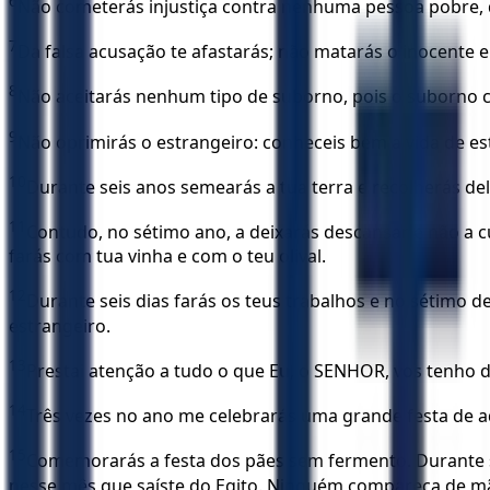
6
Não cometerás injustiça contra nenhuma pessoa pobre, 
7
Da falsa acusação te afastarás; não matarás o inocente e o
8
Não aceitarás nenhum tipo de suborno, pois o suborno c
9
Não oprimirás o estrangeiro: conheceis bem a vida de est
10
Durante seis anos semearás a tua terra e recolherás del
11
Contudo, no sétimo ano, a deixarás descansar e não a 
farás com tua vinha e com o teu olival.
12
Durante seis dias farás os teus trabalhos e no sétimo d
estrangeiro.
13
Prestai atenção a tudo o que Eu, o SENHOR, vos tenho d
14
Três vezes no ano me celebrarás uma grande festa de
15
Comemorarás a festa dos pães sem fermento. Durante s
nesse mês que saíste do Egito. Ninguém compareça de m