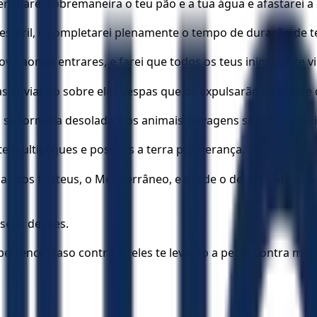
nçoarei sobremaneira o teu pão e a tua água e afastarei a
estéril, e completarei plenamente o tempo de duração de te
ovo aonde entrares, e farei que todos os teus inimigos te v
as enviando sobre eles vespas que os expulsarão de diante d
 se tornaria desolada e os animais selvagens se multiplica
te multipliques e possuas a terra por herança.
ar dos filisteus, o Mediterrâneo, e desde o deserto até o Ri
seus deuses.
ertence, caso contrário eles te levarão a pecar contra mim