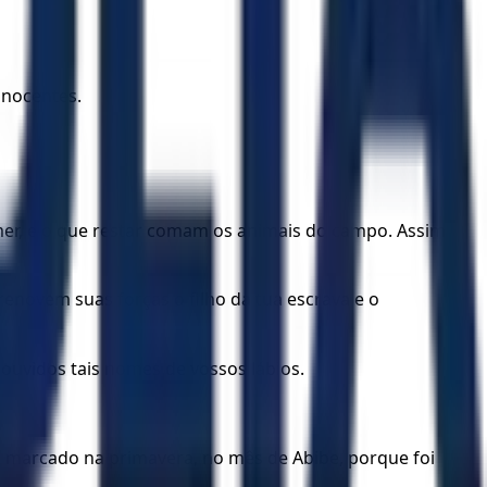
inocentes.
mer, e o que restar comam os animais do campo. Assim
renovem suas forças o filho da tua escrava e o
ouvidos tais nomes de vossos lábios.
 marcado na primavera, no mês de Abibe, porque foi