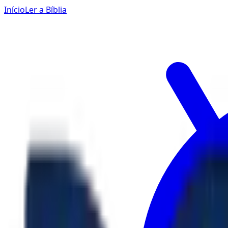
Início
Ler a Bíblia