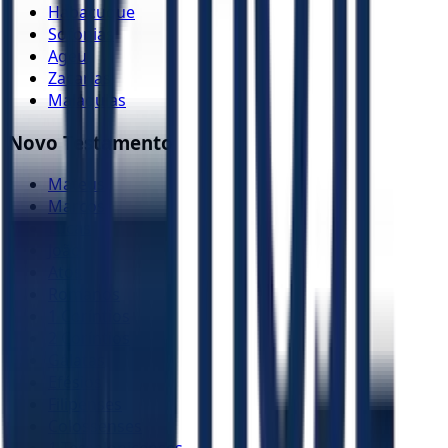
Habacuque
Sofonias
Ageu
Zacarias
Malaquias
Novo Testamento
Mateus
Marcos
Lucas
João
Atos
Romanos
1 Coríntios
2 Coríntios
Gálatas
Efésios
Filipenses
Colossenses