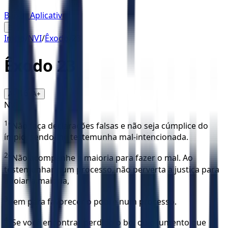
Baixar Aplicativo
☰
Início
/
NVI
/
Êxodo
/
23
Êxodo
23
16
A-
A+
NVI
1
"Não faça declarações falsas e não seja cúmplice do
ímpio, sendo-lhe testemunha mal-intencionada.
2
"Não acompanhe a maioria para fazer o mal. Ao
testemunhar num processo, não perverta a justiça para
apoiar a maioria,
3
nem para favorecer o pobre num processo.
4
"Se você encontrar perdido o boi ou o jumento que