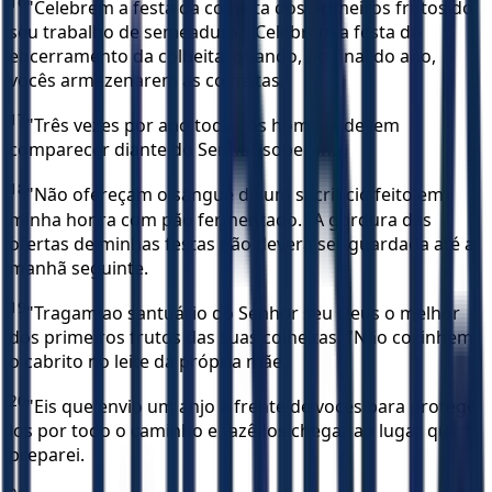
16
"Celebrem a festa da colheita dos primeiros frutos do
seu trabalho de semeadura. "Celebrem a festa do
encerramento da colheita, quando, no final do ano,
vocês armazenarem as colheitas.
17
"Três vezes por ano todos os homens devem
comparecer diante do Senhor soberano.
18
"Não ofereçam o sangue de um sacrifício feito em
minha honra com pão fermentado. "A gordura das
ofertas de minhas festas não deverá ser guardada até a
manhã seguinte.
19
"Tragam ao santuário do Senhor seu Deus o melhor
dos primeiros frutos das suas colheitas. "Não cozinhem
o cabrito no leite da própria mãe.
20
"Eis que envio um anjo à frente de vocês para protegê-
los por todo o caminho e fazê-los chegar ao lugar que
preparei.