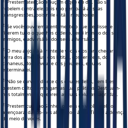
21
Prestem atenção e ouçam o que ele diz. Não se
rebelem contra ele, pois não perdoará as suas
transgressões, pois nele está o meu nome.
22
Se vocês ouvirem atentamente o que ele disser e
fizerem tudo o que lhes ordeno, serei inimigo dos seus
inimigos, e adversário dos seus adversários.
23
O meu anjo irá à frente de vocês e os fará chegar à
terra dos amorreus, dos hititas, dos ferezeus, dos
cananeus, dos heveus e dos jebuseus, e eu os
exterminarei.
24
Não se curvem diante dos deuses deles, nem lhes
prestem culto, nem sigam as suas práticas. Destruam-
nos totalmente e quebrem as suas colunas sagradas.
25
Prestem culto ao Senhor, o Deus de vocês, e ele os
abençoará, dando-lhes alimento e água. Tirarei a doença
do meio de vocês.