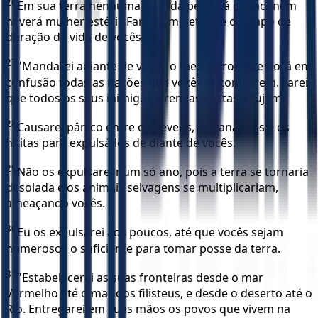
26
Em sua terra nenhuma grávida perderá o filho, nem
haverá mulher estéril. Farei completar-se o tempo de
duração da vida de vocês.
27
"Mandarei adiante de vocês o meu terror, que porá em
confusão todas as nações que vocês encontrarem. Farei
que todos os seus inimigos virem as costas e fujam.
28
Causarei pânico entre os heveus, os cananeus e os
hititas para expulsá-los de diante de vocês.
29
Não os expulsarei num só ano, pois a terra se tornaria
desolada e os animais selvagens se multiplicariam,
ameaçando vocês.
30
Eu os expulsarei aos poucos, até que vocês sejam
numerosos o suficiente para tomar posse da terra.
31
"Estabelecerei as suas fronteiras desde o mar
Vermelho até o mar dos filisteus, e desde o deserto até o
Rio. Entregarei em suas mãos os povos que vivem na