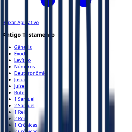
Baixar Aplicativo
Antigo Testamento
Gênesis
Êxodo
Levítico
Números
Deuteronômio
Josué
Juízes
Rute
1 Samuel
2 Samuel
1 Reis
2 Reis
1 Crônicas
2 Crônicas