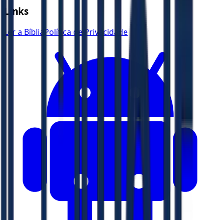
Links
Ler a Bíblia
Política de Privacidade