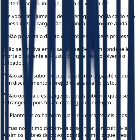
pertence ao seu inimigo, leve-o de volta a ele.
5
Se você vir o jumento de alguém que o odeia caído sob
o peso de sua carga, não o abandone, procure ajudá-lo.
6
"Não perverta o direito dos pobres em seus processos.
7
Não se envolva em falsas acusações nem condene à
morte o inocente e o justo, porque não absolverei o
culpado.
8
"Não aceite suborno, pois o suborno cega até os que
têm discernimento e prejudica a causa do justo.
9
"Não oprima o estrangeiro. Vocês sabem o que é ser
estrangeiro, pois foram estrangeiros no Egito.
10
"Plantem e colham em sua terra durante seis anos,
11
mas no sétimo deixem-na descansar sem cultivá-la.
Assim os pobres do povo poderão comer o que crescer