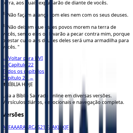
terra, aos quais expulsarão de diante de vocês.
32
Não façam aliança com eles nem com os seus deuses.
33
Não deixem que esses povos morem na terra de
vocês, senão eles os levarão a pecar contra mim, porque
prestar culto aos deuses deles será uma armadilha para
vocês. "
← Voltar para
NVI
← Capítulo
22
Todos os capítulos
Capítulo
24
→
✝️
BÍBLIA HOJE
Leia a Bíblia Sagrada online em diversas versões.
Versículos diários, devocionais e navegação completa.
Versões
ACF
AA
ARA
ARC
AS21
JFAA
KJA
KJF