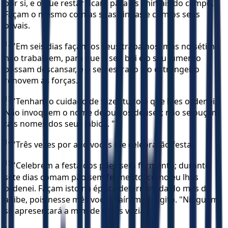
por si, e o que restar ficará para os animais do campo.
Façam o mesmo com as suas vinhas e com os seus
olivais.
12
"Em seis dias façam os seus trabalhos, mas no sétimo
não trabalhem, para que o seu boi e o seu jumento
possam descansar, e o seu escravo e o estrangeiro
renovem as forças.
13
"Tenham o cuidado de fazer tudo o que lhes ordenei.
Não invoquem o nome de outros deuses; não se ouçam
tais nomes dos seus lábios. "
14
"Três vezes por ano vocês me celebrarão festa.
15
"Celebrem a festa dos pães sem fermento; durante
sete dias comam pão sem fermento, como eu lhes
ordenei. Façam isto na época determinada do mês de
abibe, pois nesse mês vocês saíram do Egito. "Ninguém
se apresentará a mim de mãos vazias.