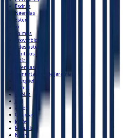
Esdras
Neemias
Ester
Jó
Salmos
Provérbios
Eclesiastes
Cânticos
Isaías
Jeremias
Lamentações de Jeremias
Ezequiel
Daniel
Oséias
Joel
Amós
Obadias
Jonas
Miquéias
Naum