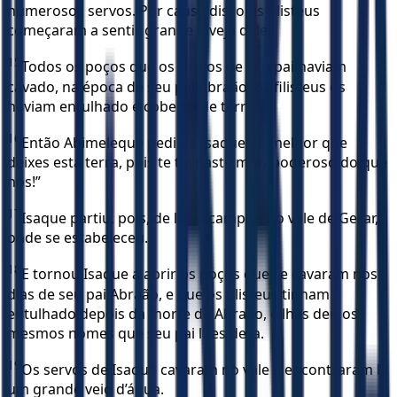
numerosos servos. Por causa disso os filisteus
começaram a sentir grande inveja dele.
15
Todos os poços que os servos de seu pai haviam
cavado, na época de seu pai Abraão, os filisteus os
haviam entulhado e coberto de terra.
16
Então Abimeleque pediu a Isaque: “É melhor que
deixes esta terra, pois te tornaste mais poderoso do que
nós!”
17
Isaque partiu, pois, de lá e acampou no vale de Gerar,
onde se estabeleceu.
18
E tornou Isaque a abrir os poços que se cavaram nos
dias de seu pai Abraão, e que os filisteus tinham
entulhado depois da morte de Abraão, e lhes deu os
mesmos nomes que seu pai lhes dera.
19
Os servos de Isaque cavaram no vale e encontraram lá
um grande veio d’água.