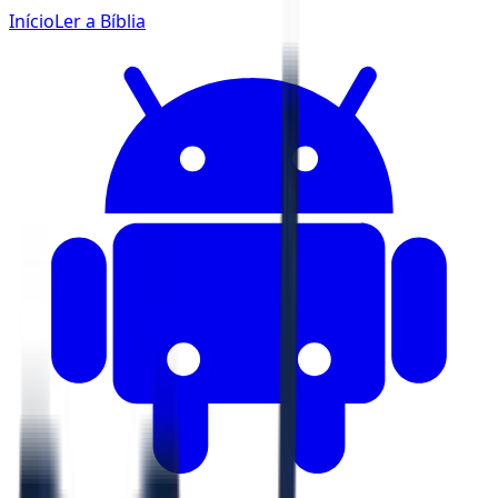
Início
Ler a Bíblia