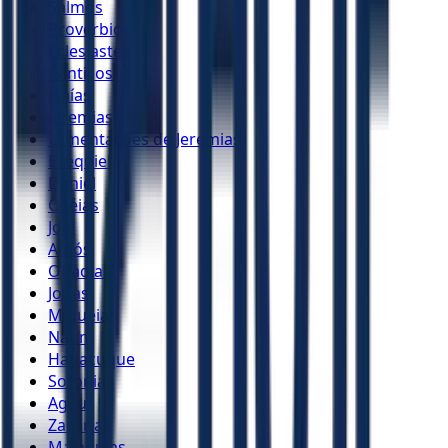
Salmos
Provérbios
Eclesiastes
Cânticos
Isaías
Jeremias
Lamentações de Jeremias
Ezequiel
Daniel
Oséias
Joel
Amós
Obadias
Jonas
Miquéias
Naum
Habacuque
Sofonias
Ageu
Zacarias
Malaquias