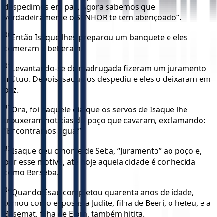
despedimos em paz. Agora sabemos que
verdadeiramente o SENHOR te tem abençoado”.
30
Então Isaque lhes preparou um banquete e eles
comeram e beberam.
31
Levantando-se de madrugada fizeram um juramento
mútuo. Depois Isaque os despediu e eles o deixaram em
paz.
32
Ora, foi naquele dia que os servos de Isaque lhe
trouxeram notícias do poço que cavaram, exclamando:
“Encontramos água!”
33
Isaque deu o nome de Seba, “Juramento” ao poço e,
por esse motivo, até hoje aquela cidade é conhecida
como Berseba.
34
Quando Esaú completou quarenta anos de idade,
tomou como esposas a Judite, filha de Beeri, o heteu, e a
Basemat, filha de Elom, também hitita.