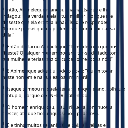
9
Então, Abimeleque mandou chamar Isaque e lhe
indagou: “Na verdade ela é tua mulher! Por que me
disseste que ela era tua irmã?” Isaque respondeu:
“Porque pensei que eu poderia ser morto por causa
dela!”
10
Então declarou Abimeleque: “Tens ideia do que nos
fizeste? Qualquer homem poderia ter-se deitado com
tua mulher, e terias trazido culpa sobre todos nós!”
11
E Abimeleque advertiu todo o povo: “Quem tocar
neste homem e na sua esposa morrerá!”
12
Isaque semeou naquela terra; e, naquele ano, colheu o
cêntuplo, porque o SENHOR o abençoou.
13
O homem enriqueceu, e sua riqueza continuou a
crescer, até que ficou riquíssimo e poderoso.
14
Ele tinha muitos rebanhos de bois e ovelhas e