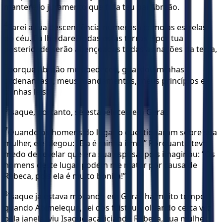
manterei o juramento que fiz a teu pai Abraão.
4
Farei a tua descendência numerosa como as estrelas
do céu. Eu lhe darei todas estas terras e por tua
posteridade serão abençoadas todas as nações da terra,
5
porque Abraão me obedeceu, guardou minhas
ordenanças*, meus mandamentos, meus princípios e
minhas leis!”
6
Isaque, portanto, se estabeleceu em Gerar.
7
Quando os homens do lugar o questionaram sobre sua
mulher, ele alegou: “Ela é minha irmã!” Porquanto teve
medo de revelar que era sua esposa, pois imaginou: “Os
homens deste lugar podem me matar por causa de
Rebeca, pois ela é muito bonita!”
8
Isaque já estava morando em Gerar há muito tempo,
quando Abimeleque, rei dos filisteus, olhando certa vez
pela janela, viu Isaque acariciando Rebeca, sua mulher.