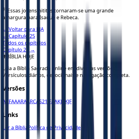
35
Essas jovens hititas tornaram-se uma grande
amargura para Isaque e Rebeca.
← Voltar para
KJA
← Capítulo
25
Todos os capítulos
Capítulo
27
→
✝️
BÍBLIA HOJE
Leia a Bíblia Sagrada online em diversas versões.
Versículos diários, devocionais e navegação completa.
Versões
ACF
AA
ARA
ARC
AS21
JFAA
KJA
KJF
Links
Ler a Bíblia
Política de Privacidade