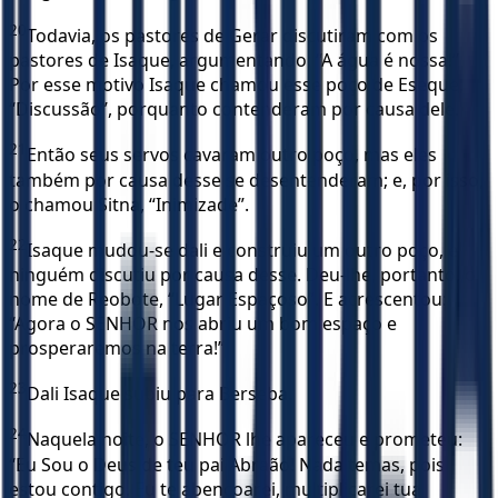
20
Todavia, os pastores de Gerar discutiram com os
pastores de Isaque, argumentando: “A água é nossa!”
Por esse motivo Isaque chamou esse poço de Eseque,
“Discussão”, porquanto contenderam por causa dele.
21
Então seus servos cavaram outro poço, mas eles
também por causa desse se desentenderam; e, por isso,
o chamou Sitna, “Inimizade”.
22
Isaque mudou-se dali e construiu um outro poço, e
ninguém discutiu por causa desse. Deu-lhe, portanto, o
nome de Reobote, “Lugar Espaçoso”. E acrescentou:
“Agora o SENHOR nos abriu um bom espaço e
prosperaremos na terra!”
23
Dali Isaque subiu para Berseba.
24
Naquela noite, o SENHOR lhe apareceu e prometeu:
“Eu Sou o Deus de teu pai Abraão! Nada temas, pois
estou contigo. Eu te abençoarei, multiplicarei tua