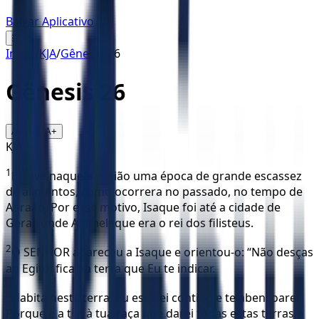
Baixar Aplicativo
☰
Início
/
KJA
/
Gênesis
/
26
Gênesis
26
16
A-
A+
KJA
1
Houve naquela região uma época de grande escassez
de alimentos, como ocorrera no passado, no tempo de
Abraão. Por esse motivo, Isaque foi até a cidade de
Gerar, onde Abimeleque era o rei dos filisteus.
2
O SENHOR apareceu a Isaque e orientou-o: “Não desças
ao Egito; fica na terra que Eu te indicar.
3
Habita nesta terra, Eu estarei contigo e te abençoarei.
Porque é a ti e à tua raça que darei todas estas terras e