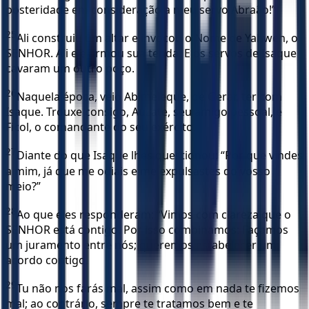
posteridade em consideração a meu servo Abraão!”
25
Ali construiu um altar e invocou o Nome de Yahweh, o
SENHOR. Ali ele armou sua tenda. E os servos de Isaque
cavaram um outro poço.
26
Naquela época, veio Abimeleque, de Gerar, ter com
Isaque. Trouxe consigo, Auzate, seu amigo pessoal, e
Ficol, o comandante do seu exército.
27
Diante do que Isaque lhes questionou: “Por que vindes
a mim, já que me odiais e me expulsastes do vosso
meio?”
28
Ao que eles responderam: “Vimos com clareza que o
SENHOR está contigo. Por isso combinamos: Façamos
um juramento entre nós; queremos estabelecer um
acordo contigo.
29
Tu não nos farás mal, assim como em nada te fizemos
mal; ao contrário, sempre te tratamos bem e te