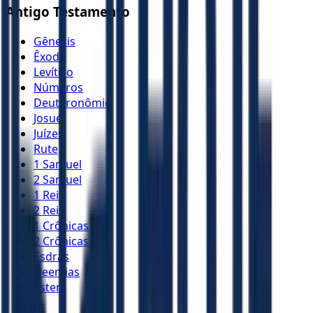
Antigo Testamento
Gênesis
Êxodo
Levítico
Números
Deuteronômio
Josué
Juízes
Rute
1 Samuel
2 Samuel
1 Reis
2 Reis
1 Crônicas
2 Crônicas
Esdras
Neemias
Ester
Jó