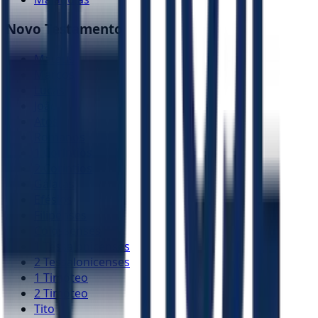
Novo Testamento
Mateus
Marcos
Lucas
João
Atos
Romanos
1 Coríntios
2 Coríntios
Gálatas
Efésios
Filipenses
Colossenses
1 Tessalonicenses
2 Tessalonicenses
1 Timóteo
2 Timóteo
Tito