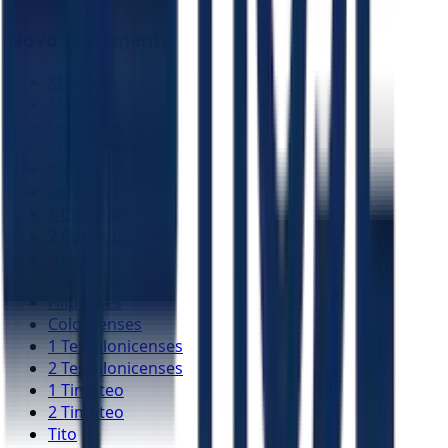
Novo Testamento
Mateus
Marcos
Lucas
João
Atos
Romanos
1 Coríntios
2 Coríntios
Gálatas
Efésios
Filipenses
Colossenses
1 Tessalonicenses
2 Tessalonicenses
1 Timóteo
2 Timóteo
Tito