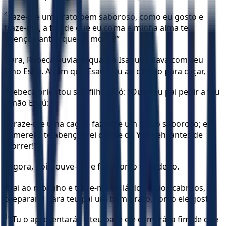
4
Faze-me um prato bem saboroso, como eu gosto e
traze-mo, a fim de que eu coma e minha alma te
abençoe antes que eu morra!”
5
Ora, Rebeca ouvia enquanto Isaque falava com seu
filho Esaú. Assim que Esaú saiu ao campo para caçar,
6
Rebeca orientou seu filho Jacó: “Ouvi teu pai pedir a teu
irmão Esaú:
7
‘Traze-me uma caça e faze-me um prato saboroso; eu
comerei e te abençoarei diante de Yahweh, antes de
morrer!’
8
Agora, pois, ouve-me e faze como te ordeno.
9
Vai ao rebanho e traze-me de lá dois belos cabritos, e
prepararei para teu pai um bom prato, como ele gosta.
10
Tu o apresentarás a teu pai e ele comerá, a fim de que