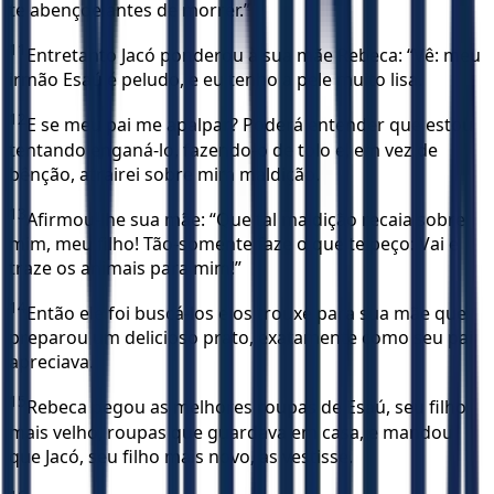
te abençoe antes de morrer.”
11
Entretanto Jacó ponderou à sua mãe Rebeca: “Vê: meu
irmão Esaú é peludo, e eu tenho a pele muito lisa.
12
E se meu pai me apalpar? Poderá entender que estou
tentando enganá-lo, fazendo-o de tolo e, em vez de
bênção, atrairei sobre mim maldição.
13
Afirmou-lhe sua mãe: “Que tal maldição recaia sobre
mim, meu filho! Tão-somente faze o que te peço: Vai e
traze os animais para mim!”
14
Então ele foi buscá-los e os trouxe para sua mãe que
preparou um delicioso prato, exatamente como seu pai
apreciava.
15
Rebeca pegou as melhores roupas de Esaú, seu filho
mais velho, roupas que guardava em casa, e mandou
que Jacó, seu filho mais novo, as vestisse.