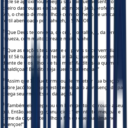
27
Ele se aproximou e beijou seu pai que, ao sentir o
cheiro das roupas de Esaú, abençoou Jacó, proferindo:
“Ah, o cheiro de meu filho é como o cheiro de um campo
fértil abençoado por Yahweh, o SENHOR!
28
Que Deus te conceda, do céu, o orvalho, e, da terra, a
riqueza, com muito cereal e muito vinho.
29
Que as nações te sirvam e os povos se curvem diante
de ti! Sê tu senhor dos teus irmãos; que se prostrem
diante de ti os filhos de tua mãe! Maldito seja quem te
amaldiçoar! Bendito seja quem te abençoar!”
30
Assim que Isaque terminou de impetrar sua bênção
sobre Jacó, logo após este ter deixado a presença do pai,
chega seu irmão Esaú, da caçada.
31
Também ele preparou um bom prato e o trouxe a seu
pai. Então, ao chegar, anunciou: “Levanta-te, meu pai, e
come da caça de teu filho, a fim de que tua alma me
abençoe!”