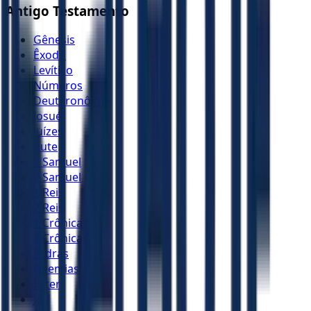
Antigo Testamento
Gênesis
Êxodo
Levítico
Números
Deuteronômio
Josué
Juízes
Rute
1 Samuel
2 Samuel
1 Reis
2 Reis
1 Crônicas
2 Crônicas
Esdras
Neemias
Ester
Jó