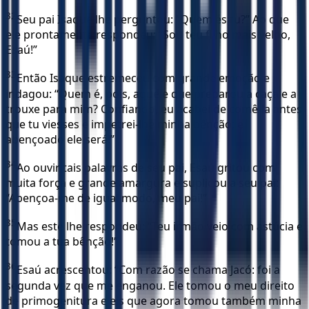
32
Seu pai Isaque lhe perguntou: “Quem és tu?” Ao que
ele prontamente respondeu: “Sou teu filho mais velho,
Esaú!”
33
Então Isaque estremeceu com grande emoção e
indagou: “Quem é, pois, aquele que preparou a caça e a
trouxe para mim? Confiando, eu acabei de comê-la antes
que tu viesses e impetrei-lhe minha bênção; e
abençoado ele será!”
34
Ao ouvir tais palavras de seu pai, Esaú gritou com
muita força e grande amargura e suplicou a seu pai:
“Abençoa-me de igual modo, meu pai!”
35
Mas este lhe respondeu: “Teu irmão veio com astúcia e
tomou a tua bênção!”
36
Esaú acrescentou: “Com razão se chama Jacó: foi a
segunda vez que me enganou. Ele tomou o meu direito
de primogenitura e eis que agora tomou também minha