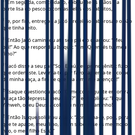
16
Em seguida, com cuidado, cobriu-lhe as mãos e a
parte lisa do pescoço com as peles dos cabritos,
17
e, por fim, entregou a Jacó a refeição saborosa e o pão
que tinha feito.
18
Então Jacó caminhou até seu pai e o chamou: “Meu
pai!” Ao que respondeu Isaque: “Sim! Quem és tu, meu
filho?”
19
Jacó disse a seu pai: “Sou Esaú, teu primogênito; fiz o
que ordenaste. Levanta-te, por favor, assenta-te e come
da minha caça, a fim de que tua alma me abençoe!”
20
Isaque questionou Jacó: “Como conseguiste encontrar
a caça tão depressa, meu filho?” E ele replicou: “É que
Yahweh, o teu Deus, a colocou no meu caminho!”
21
Então Isaque solicitou a Jacó: “Aproxima-te, pois, para
que te apalpe, meu filho, assim saberei se és mesmo, ou
não, o meu filho Esaú!”