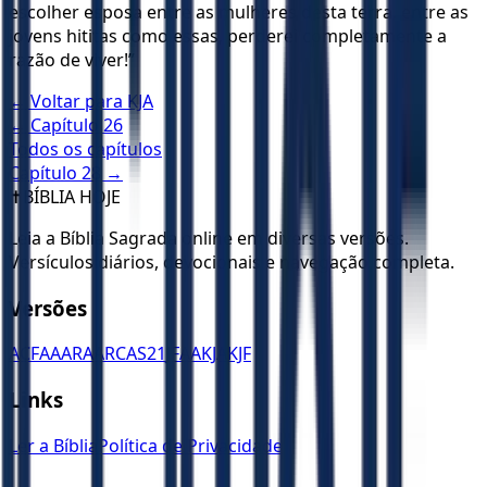
escolher esposa entre as mulheres desta terra, entre as
jovens hititas como essas, perderei completamente a
razão de viver!”
← Voltar para
KJA
← Capítulo
26
Todos os capítulos
Capítulo
28
→
✝️
BÍBLIA HOJE
Leia a Bíblia Sagrada online em diversas versões.
Versículos diários, devocionais e navegação completa.
Versões
ACF
AA
ARA
ARC
AS21
JFAA
KJA
KJF
Links
Ler a Bíblia
Política de Privacidade