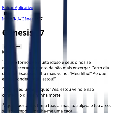
Baixar Aplicativo
☰
Início
/
KJA
/
Gênesis
/
27
Gênesis
27
16
A-
A+
KJA
1
Isaque tornou-se muito idoso e seus olhos se
enfraqueceram a ponto de não mais enxergar. Certo dia
chamou Esaú, seu filho mais velho: “Meu filho!” Ao que
ele respondeu: “Aqui estou!”
2
Então pediu-lhe Isaque: “Vês, estou velho e não
conheço o dia de minha morte.
3
Agora, portanto, toma tuas armas, tua aljava e teu arco,
sai ao campo e apanha-me uma caça.