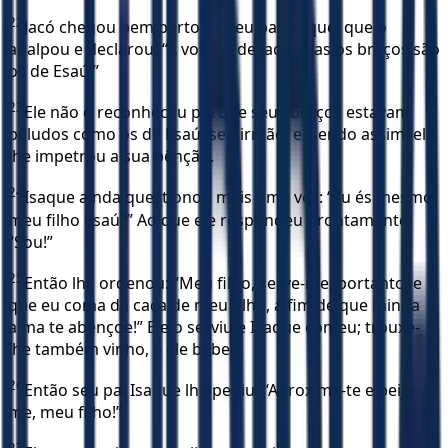
22
Jacó chegou bem perto de seu pai Isaque, que o
apalpou e declarou: “A voz é a de Jacó, mas os braços são
os de Esaú!”
23
Ele não o reconheceu porque seus braços estavam
peludos como os de Esaú, seu irmão, e, sendo assim, ele
lhe impetrou a sua bênção.
24
Isaque ainda questionou mais uma vez: “Tu és mesmo
meu filho Esaú?” Ao que ele respondeu prontamente:
“Sou!”
25
Então lhe ordenou: “Meu filho, serve-me, portanto, e
que eu coma da caça de meu filho, a fim de que minha
alma te abençoe!” Ele o serviu e Isaque comeu; trouxe-
lhe também vinho, e ele bebeu.
26
Então seu pai Isaque lhe pediu: “Aproxima-te e beija-
me, meu filho!”