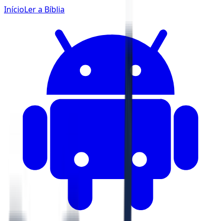
Início
Ler a Bíblia