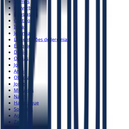
Salmos
Provérbios
Eclesiastes
Cânticos
Isaías
Jeremias
Lamentações de Jeremias
Ezequiel
Daniel
Oséias
Joel
Amós
Obadias
Jonas
Miquéias
Naum
Habacuque
Sofonias
Ageu
Zacarias
Malaquias