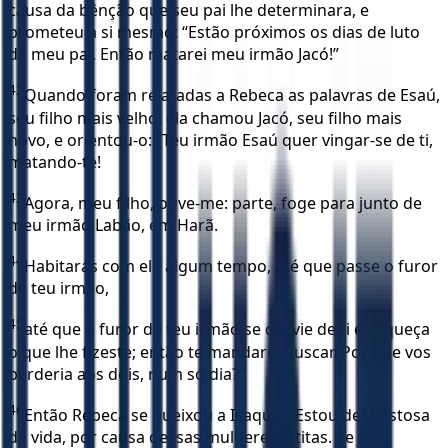
causa da bênção que seu pai lhe determinara, e
prometeu a si mesmo: “Estão próximos os dias de luto
de meu pai. Então matarei meu irmão Jacó!”
42
Quando foram relatadas a Rebeca as palavras de Esaú,
seu filho mais velho, ela chamou Jacó, seu filho mais
novo, e orientou-o: “Teu irmão Esaú quer vingar-se de ti,
matando-te!
43
Agora, meu filho, ouve-me: parte, foge para junto de
meu irmão Labão, em Harã.
44
Habitarás com ele algum tempo, até que passe o furor
de teu irmão,
45
até que o furor de teu irmão se desvie de ti e esqueça
o que lhe fizeste; então te mandarei buscar. Por que vos
perderia aos dois, num só dia?”
46
Então Rebeca se queixou a Isaque: “Estou desgostosa
da vida, por causa dessas mulheres hititas. Se Jacó