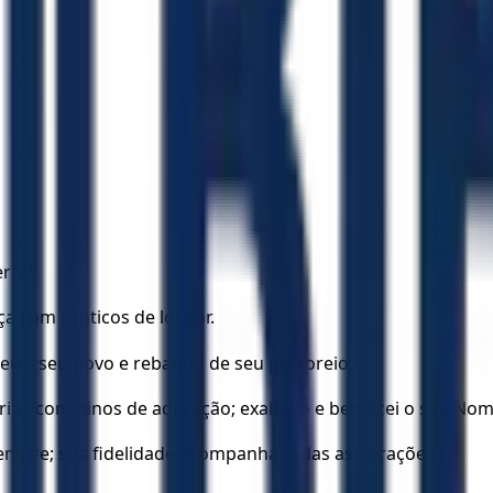
rra!
a com cânticos de louvor.
eus: seu povo e rebanho de seu pastoreio.
rios com hinos de adoração; exaltai-o e bendizei o seu Nom
mpre; sua fidelidade acompanha todas as gerações.