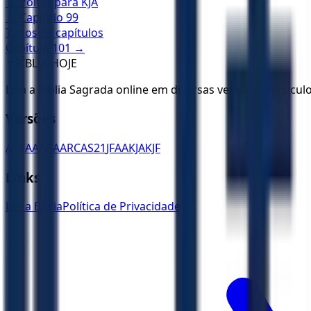
← Voltar para
KJA
← Capítulo
99
Todos os capítulos
Capítulo
101
→
✝️
BÍBLIA HOJE
Leia a Bíblia Sagrada online em diversas versões. Versícu
Versões
ACF
AA
ARA
ARC
AS21
JFAA
KJA
KJF
Links
Ler a Bíblia
Política de Privacidade