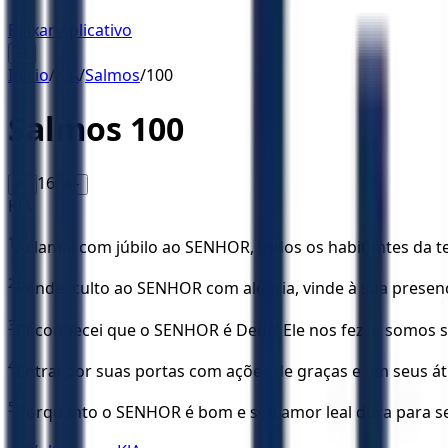
Baixar Aplicativo
☰
Início
/
KJA
/
Salmos
/
100
Salmos
100
16
A-
A+
KJA
1
Aclamai com júbilo ao SENHOR, todos os habitantes da te
2
Rendei culto ao SENHOR com alegria, vinde à sua presenç
3
Reconhecei que o SENHOR é Deus! Ele nos fez, e somos s
4
Entrai por suas portas com ações de graças e em seus át
5
Porquanto o SENHOR é bom e seu amor leal dura para se