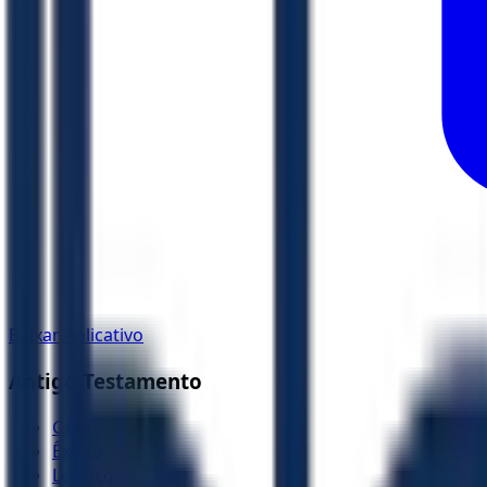
Baixar Aplicativo
Antigo Testamento
Gênesis
Êxodo
Levítico