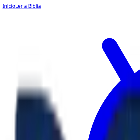
Início
Ler a Bíblia