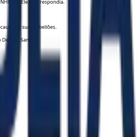
NHOR, e Ele lhes respondia.
causa de suas rebeliões.
 Deus, é Santo!