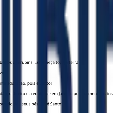
re os querubins! Estremeça toda a terra!
vos.
nte adoração, pois é Santo!
idão; o direito e a equidade em Jacó, tu pessoalmente os ins
strado dos seus pés. Ele é Santo!