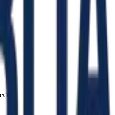
truíste!