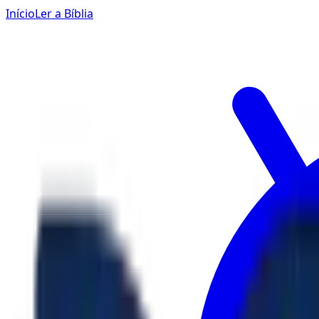
Início
Ler a Bíblia