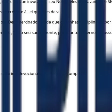
, entre os que invocavam seu Nome; eles clamavam pelo SE
 decretos e à Lei que lhes dera.
er Deus perdoador, ainda que os tenhas disciplinado, por 
m direção ao seu santo monte, porquanto o Eterno, o nosso
los diários, devocionais e navegação completa.