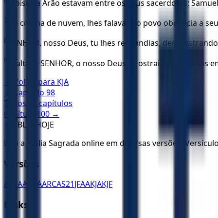
6
Moisés e Arão estavam entre os seus sacerdotes; Samuel
7
Da coluna de nuvem, lhes falava, e o povo obedecia a seus
8
SENHOR, nosso Deus, tu lhes respondias, demonstrando s
9
Exaltai o SENHOR, o nosso Deus; prostrai-vos voltados e
← Voltar para
KJA
← Capítulo
98
Todos os capítulos
Capítulo
100
→
✝️
BÍBLIA HOJE
Leia a Bíblia Sagrada online em diversas versões. Versícu
Versões
ACF
AA
ARA
ARC
AS21
JFAA
KJA
KJF
Links