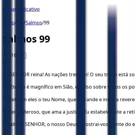
Baixar Aplicativo
☰
Início
/
KJA
/
Salmos
/
99
Salmos
99
16
A-
A+
KJA
1
O SENHOR reina! As nações tremem! O seu trono está sob
2
O Eterno é magnífico em Sião, excelso sobre todos os po
3
Celebrem eles o teu Nome, que é grande e inspira revere
4
É Rei poderoso, que ama a justiça: Tu estabeleceste a ret
5
Exaltai o SENHOR, o nosso Deus, prostrai-vos diante do e