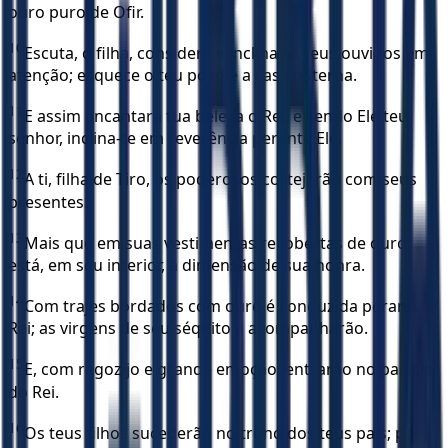
ouro puro de Ofir.
10
Escuta, ó filha, considera e inclina os teus ouvidos em
atenção; esquece o teu povo e a casa paterna.
11
E assim encantará tua beleza o Rei, e sendo Ele teu
senhor, inclina-te em reverência perante Ele.
12
A ti, filha de Tiro, os poderosos cortejarão com seus
presentes.
13
Mais que em suas vestimentas recobertas de ouro,
está, em seu interior, a dimensão de sua honra.
14
Com trajes bordados com ouro é conduzida perante o
Rei; as virgens de seu séquito a acompanharão.
15
E, com regozijo e grande emoção, entrarão no palácio
do Rei.
16
Os teus filhos sucederão no trono dos teus pais; por