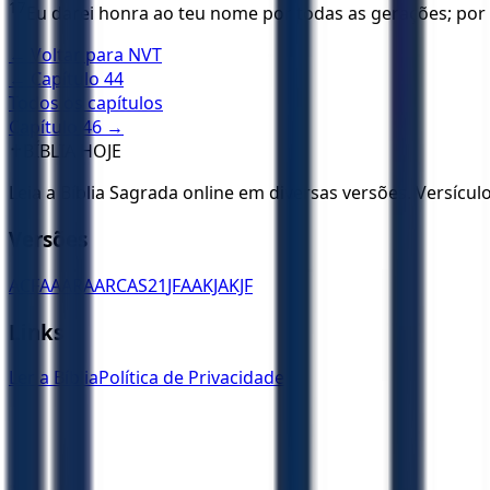
17
Eu darei honra ao teu nome por todas as gerações; por 
← Voltar para
NVT
← Capítulo
44
Todos os capítulos
Capítulo
46
→
✝️
BÍBLIA HOJE
Leia a Bíblia Sagrada online em diversas versões. Versícu
Versões
ACF
AA
ARA
ARC
AS21
JFAA
KJA
KJF
Links
Ler a Bíblia
Política de Privacidade