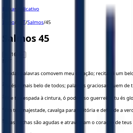
Baixar Aplicativo
☰
Início
/
NVT
/
Salmos
/
45
Salmos
45
16
A-
A+
NVT
1
Lindas palavras comovem meu coração; recitarei um belo 
2
Tu és o mais belo de todos; palavras graciosas fluem de 
3
Põe tua espada à cintura, ó poderoso guerreiro; tu és gl
4
Em tua majestade, cavalga para a vitória e defende a verda
5
Tuas flechas são agudas e atravessam o coração de teus 