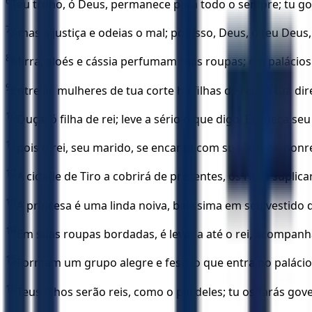
6
Teu trono, ó Deus, permanece para todo o sempre; tu gov
7
Amas a justiça e odeias o mal; por isso, Deus, o teu Deus
8
Mirra, aloés e cássia perfumam tuas roupas; em palácio
9
Entre as mulheres de tua corte há filhas de reis; à tua dir
10
Ouça, ó filha de rei; leve a sério o que digo. Esqueça seu
11
pois o rei, seu marido, se encanta com sua beleza; honre
12
A cidade de Tiro a cobrirá de presentes, os ricos suplica
13
A princesa é uma linda noiva, belíssima em seu vestido
14
Em suas roupas bordadas, é levada até o rei, acompan
15
Formam um grupo alegre e festivo que entra no palácio 
16
Teus filhos serão reis, como o pai deles; tu os farás go