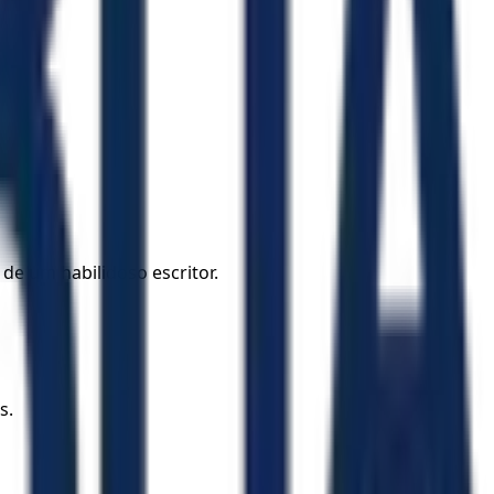
de um habilidoso escritor.
s.