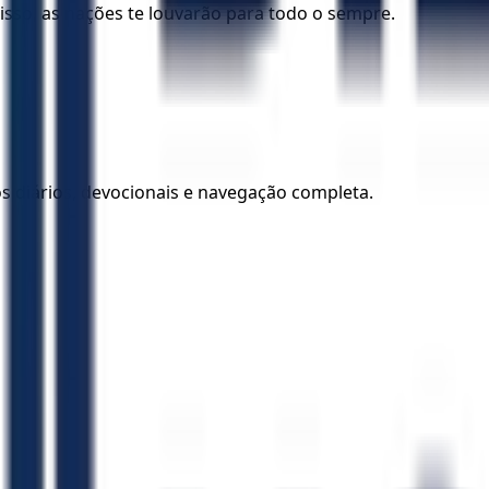
isso, as nações te louvarão para todo o sempre.
los diários, devocionais e navegação completa.