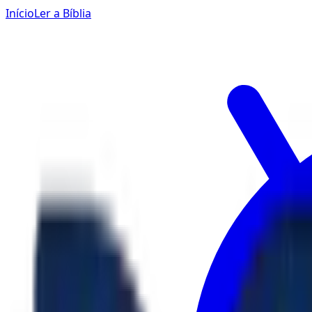
Início
Ler a Bíblia