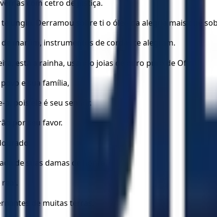
ernas com cetro de justiça.
, te ungiu. Derramou sobre ti o óleo da alegria mais que so
s de marfim, instrumentos de cordas te alegram.
eita, está a rainha, usando joias de ouro puro de Ofir.
 povo e sua família,
-o, pois ele é seu senhor.
rão por seu favor.
 dourado.
hada de suas damas de honra.
real.
vernantes de muitas terras.