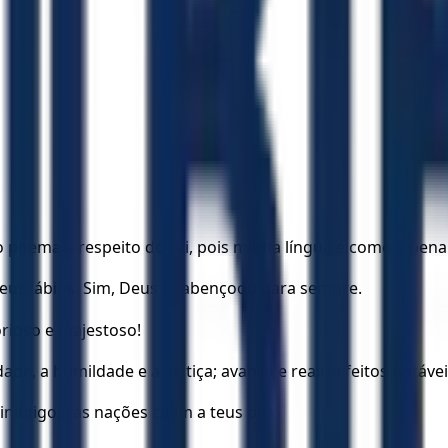
poema a respeito do rei, pois minha língua é como a pena 
teus lábios. Sim, Deus te abençoou para sempre.
orioso e majestoso!
de, a humildade e a justiça; avança e realiza feitos notávei
inimigos; as nações caem a teus pés.