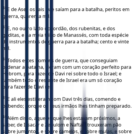
36
E de Aser, os tais que saíam para a batalha, peritos em
guerra, quarenta mil.
37
E, no outro lado do Jordão, dos rubenitas, e dos
gaditas, e da meia tribo de Manassés, com toda espécie
de instrumentos de guerra para a batalha; cento e vinte
mil.
38
Todos estes homens de guerra, que conseguiam
ordenar a batalha, vieram com um coração perfeito para
Hebrom, para fazer de Davi rei sobre todo o Israel; e
também todo o restante de Israel era um só coração
para fazer de Davi rei.
39
E ali eles estiveram com Davi três dias, comendo e
bebendo; porque os seus irmãos lhes tinham preparado.
40
Além disso, aqueles que lhes estavam próximos, a
saber, de Issacar e Zebulom e Naftali, trouxeram pão
sobre jumentos, e sobre camelos, e sobre mulas, e sobre