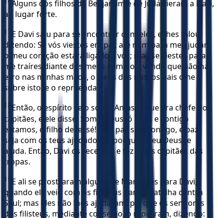
16
Alguns dos filhos de Benjamim e de Judá vieram a Davi,
ao lugar forte.
17
E Davi saiu para se encontrar com eles, e lhes falou,
dizendo: Se vós viestes em paz até mim para me ajudar,
o meu coração estará ligado a vós; mas se viestes para
me traíres diante dos meus inimigos, vendo que não há
erro nas minhas mãos, o Deus dos nossos pais olhe
sobre isto, e o repreenda.
18
Então, o espírito veio sobre Amasai, que era chefe dos
capitães, e ele disse: Somos teus, ó Davi, e contigo
estamos, ó filho de Jessé! Paz, paz seja contigo, e paz
seja com os teus ajudadores; porque o teu Deus te
ajuda. Então, Davi os recebeu, e fez deles capitães das
tropas.
19
E ali se prostraram alguns de Manassés para Davi,
quando ele veio com os filisteus para a batalha contra
Saul; mas eles não lhes ajudaram; porque os senhores
dos filisteus, mediante conselho, o repeliram, dizendo: