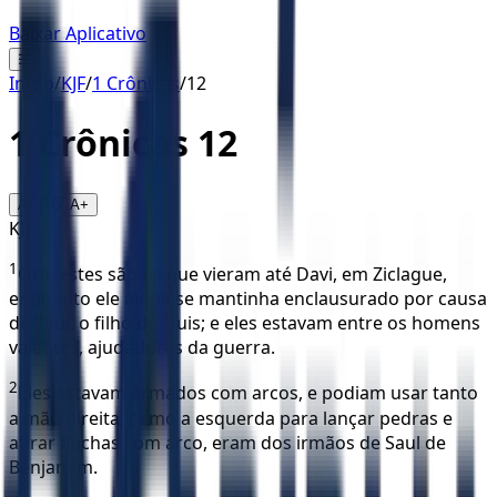
Baixar Aplicativo
☰
Início
/
KJF
/
1 Crônicas
/
12
1 Crônicas
12
16
A-
A+
KJF
1
Ora, estes são os que vieram até Davi, em Ziclague,
enquanto ele ainda se mantinha enclausurado por causa
de Saul, o filho de Quis; e eles estavam entre os homens
valentes, ajudadores da guerra.
2
Eles estavam armados com arcos, e podiam usar tanto
a mão direita, como a esquerda para lançar pedras e
atirar flechas com arco, eram dos irmãos de Saul de
Benjamim.