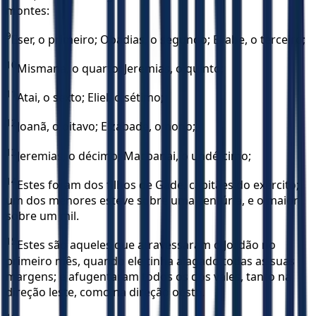
montes:
9
Eser, o primeiro; Obadias, o segundo; Eliabe, o terceiro;
10
Mismana, o quarto; Jeremias, o quinto;
11
Atai, o sexto; Eliel, o sétimo;
12
Joanã, o oitavo; Elzabade, o nono;
13
Jeremias, o décimo; Macbanai, o undé-cimo;
14
Estes foram dos filhos de Gade, capitães do exército;
um dos menores esteve sobre uma centúria, e o maior
sobre um mil.
15
Estes são aqueles que atravessaram o Jordão no
primeiro mês, quando ele tinha alagado todas as suas
margens; e afugentaram todos os dos vales, tanto na
direção leste, como na direção oeste.