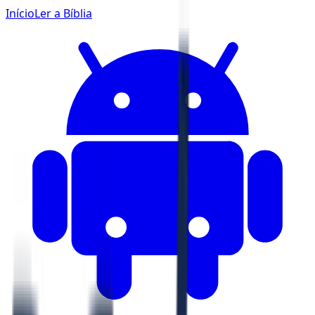
Início
Ler a Bíblia