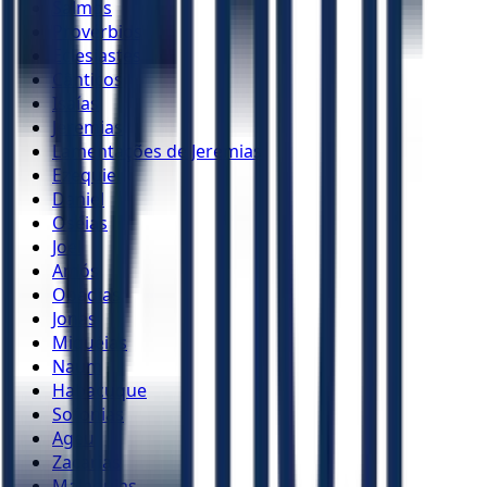
Salmos
Provérbios
Eclesiastes
Cânticos
Isaías
Jeremias
Lamentações de Jeremias
Ezequiel
Daniel
Oséias
Joel
Amós
Obadias
Jonas
Miquéias
Naum
Habacuque
Sofonias
Ageu
Zacarias
Malaquias