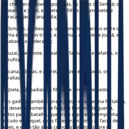
3
O chefe era Aiezer, depois Joás, os filhos de Semaá; o
gibeatita; e Jeziel, e Pelete, os filhos de Azmavete; e
Beraca, e Jeú, o anatotita;
4
e Ismaías, o gibeonita, um homem poderoso entre os
trinta e sobre os trinta; e Jeremias, e Jaaziel, e Joanã, e
Jozabade, o gederatita;
5
Eluzai, e Jerimote, e Bealias, e Semarias, e Sefatias, o
harufita;
6
Elcana, e Issias, e Azarel, e Joezer, e Jasobeão, os
coraítas;
7
e Joela, e Zebadias, os filhos de Jeroão, de Gedor.
8
Os gaditas também foram juntar-se a Davi na fortaleza,
no deserto, homens de força, e homens de guerra,
aptos para a batalha, que eram capazes de empunhar
escudo e broquel, cujas faces eram como as faces de
leões, e eram tão ágeis como os cabritos sobre os