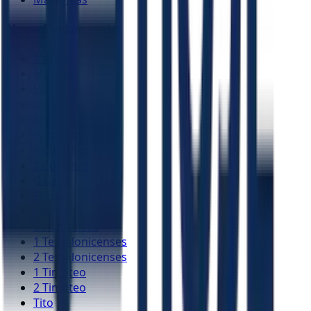
Novo Testamento
Mateus
Marcos
Lucas
João
Atos
Romanos
1 Coríntios
2 Coríntios
Gálatas
Efésios
Filipenses
Colossenses
1 Tessalonicenses
2 Tessalonicenses
1 Timóteo
2 Timóteo
Tito