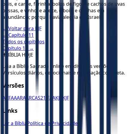
bois, e carne, farinha, bolos de figos, e cachos de uvas
passas, e vinho, e azeite, e bois, e ovelhas em
abundância; porque havia alegria em Israel.
← Voltar para
KJF
← Capítulo
11
Todos os capítulos
Capítulo
13
→
✝️
BÍBLIA HOJE
Leia a Bíblia Sagrada online em diversas versões.
Versículos diários, devocionais e navegação completa.
Versões
ACF
AA
ARA
ARC
AS21
JFAA
KJA
KJF
Links
Ler a Bíblia
Política de Privacidade