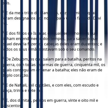
pais.
31
E da meia tribo de Manassés, dezoito mil, os quais
foram designados por nome, para virem fazer de Davi
rei.
32
E dos filhos de Issacar, os quais eram homens que
tinham entendimento dos tempos, para saber o que
Israel deveria fazer; os cabeças deles eram duzentos; e
todos os seus irmãos estavam sob o seu comando.
33
De Zebulom, os que saíam para a batalha, peritos na
guerra, com todas as armas de guerra, cinquenta mil, os
quais conseguiam ordenar a batalha; eles não eram de
duplo coração.
34
E de Naftali, mil capitães, e com eles, com escudo e
lança, trinta e sete mil.
35
E, dos danitas, peritos em guerra, vinte e oito mil e
seiscentos.