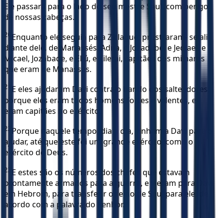
Ele passará para o lado do seu mestre Saul, com perigo
de nossas cabeças.
20
Enquanto ele seguia para Ziclague, prostraram- se ali
diante dele, de Manassés: Adna, e Jozadabe, e Jediael, e
Micael, Jozabade, e Eliú, e Ziletai, capitães dos milhares
que eram de Manassés.
21
E eles ajudaram Davi contra o bando dos salteadores;
porque eles eram todos homens fortes e valentes, e
eram capitães no exército.
22
Porque naquele tempo, dia a dia, vinham a Davi para o
ajudar, até que este foi um grande exército, como o
exército de Deus.
23
E estes são os números dos chefes que estavam
prontamente armados para a guerra, e vieram para Davi
em Hebrom, para transferir o reino de Saul para ele, de
acordo com a palavra do Senhor.