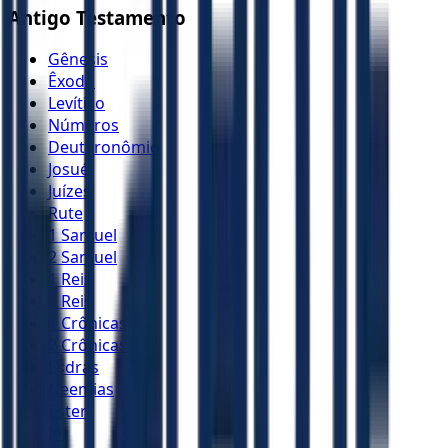
Antigo Testamento
Gênesis
Êxodo
Levítico
Números
Deuteronômio
Josué
Juízes
Rute
1 Samuel
2 Samuel
1 Reis
2 Reis
1 Crônicas
2 Crônicas
Esdras
Neemias
Ester
Jó