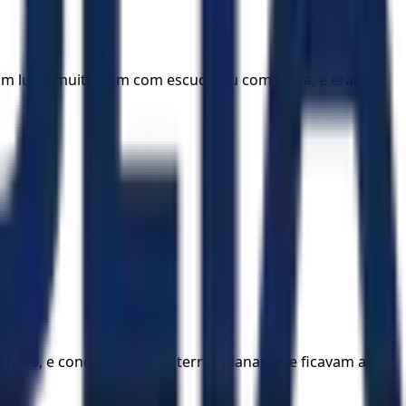
iam lutar muito bem com escudo ou com lança, e eram
il!
 tudo, e conquistaram as terras planas que ficavam a