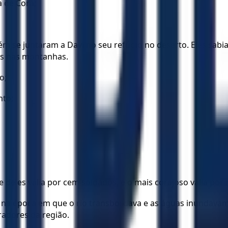
a de Corá;
m se juntaram a Davi no seu refúgio no deserto. Eles sab
os nas montanhas.
o;
nto;
 deles valia por cem soldados, e o mais corajoso valia por m
, na época em que o rio transbordava e as águas inundavam
radores da região.