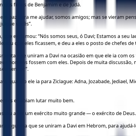
m dos filhos de Benjamim e de Judá.
ram em paz para me ajudar, somos amigos; mas se vieram pe
julgue vocês”.
a, que exclamou: “Nós somos seus, ó Davi; Estamos a seu lado
eixou que eles ficassem, e deu a eles o posto de chefes de 
lita e se uniram a Davi na ocasião em que ele ia com os fi
e seus homens fossem com eles. Depois de muita discussão
seu senhor”.
quando ele ia para Ziclague: Adna, Jozabade, Jediael, Micae
lentes e sabiam lutar muito bem.
assou a ter um exército muito grande — o exército de Deus.
ra a guerra que se uniram a Davi em Hebrom, para ajudá-l