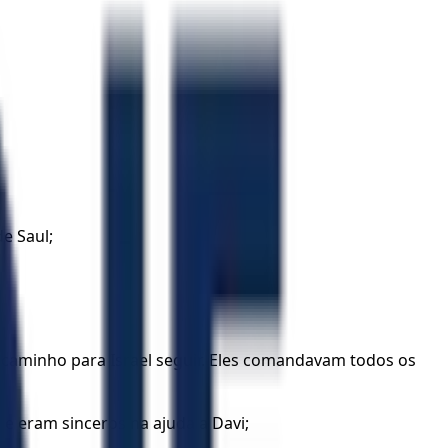
e Saul;
 caminho para Israel seguir. Eles comandavam todos os
e eram sinceros na ajuda a Davi;