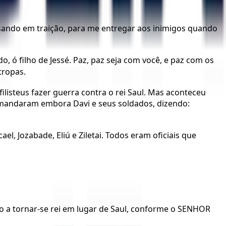
nsando em traição, para me entregar aos inimigos quando
, ó filho de Jessé. Paz, paz seja com você, e paz com os
tropas.
listeus fazer guerra contra o rei Saul. Mas aconteceu
, mandaram embora Davi e seus soldados, dizendo:
l, Jozabade, Eliú e Ziletai. Todos eram oficiais que
o a tornar-se rei em lugar de Saul, conforme o SENHOR