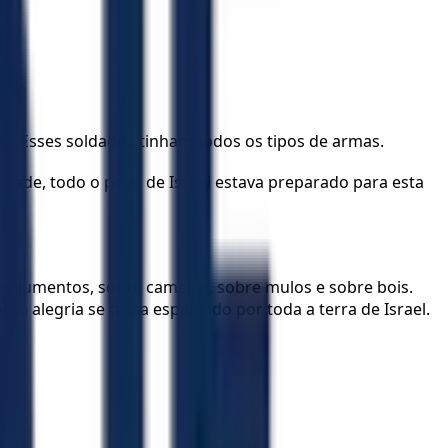
s. Esses soldados tinham todos os tipos de armas.
dade, todo o povo de Israel estava preparado para esta
bre jumentos, sobre camelos, sobre mulos e sobre bois.
s a alegria se havia espalhado por toda a terra de Israel.