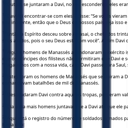
16
Outros se juntaram a Davi, no seu esconderijo; eles era
17
Davi foi encontrar-se com eles e disse: “Se vocês vie
sou inocente, então que o Deus de nossos pais veja isso e 
18
Então o Espírito desceu sobre Amasai, o chefe dos trint
seus aliados, pois o seu Deus está com você”. Assim Davi d
19
Alguns homens de Manassés abandonaram o exército israe
que os príncipes dos filisteus não permitiram que Davi 
“Pagaremos com a nossa vida, caso Davi passe para Saul, 
20
Estes foram os homens de Manassés que se uniram a Davi, 
comandavam batalhões de mil de Manassés.
21
Eles ajudaram Davi contra aquelas tropas, pois eram va
22
Dia a dia mais homens juntavam-se a Davi até que ele p
23
Aqui está o registro do número de soldados armados pa
havia dito: