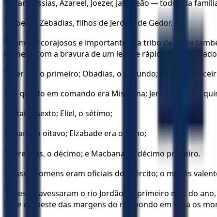
6
Elcana, Issias, Azareel, Joezer, Jasobeão — todos da famíli
7
e Joela e Zebadias, filhos de Jeroão, de Gedor.
8
Homens corajosos e importantes da tribo de Gade també
homens com a bravura de um leão, e rápidos como vead
9
Ézer era o primeiro; Obadias, o segundo; Eliabe, o terceir
10
O quarto em comando era Mismana; Jeremias era o qui
11
Atai, o sexto; Eliel, o sétimo;
12
Joana, o oitavo; Elzabade era o nono;
13
Jeremias, o décimo; e Macbanai, o décimo primeiro.
14
Esses homens eram oficiais do exército; o menos valente
15
Eles atravessaram o rio Jordão no primeiro mês do ano
leste e a oeste das margens do rio, pondo em fuga os mo