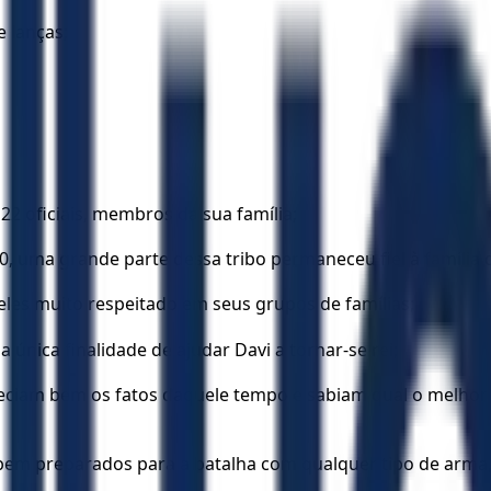
 lanças;
 oficiais, membros da sua família;
0, uma grande parte dessa tribo permaneceu fiel à família d
deles muito respeitado em seus grupos de famílias;
única finalidade de ajudar Davi a tornar-se rei;
heciam bem os fatos daquele tempo e sabiam qual o melhor
bem preparados para a batalha com qualquer tipo de arma, 