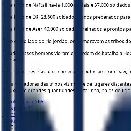
34
da tribo de Naftali havia 1.000 oficiais e 37.000 soldad
35
da tribo de Dã, 28.600 soldados, todos preparados para
36
da tribo de Aser, 40.000 soldados treinados e prontos p
37
do outro lado do rio Jordão, onde moravam as tribos de
38
Todos esses homens vieram em ordem de batalha a Hebro
mudança.
39
Durante três dias, eles comeram e beberam com Davi, po
40
Os moradores das tribos vizinhas e de lugares distante
Trouxeram grandes quantidades de farinha, bolos de figos, u
← Voltar para
NBV
← Capítulo
11
Todos os capítulos
Capítulo
13
→
✝️
BÍBLIA HOJE