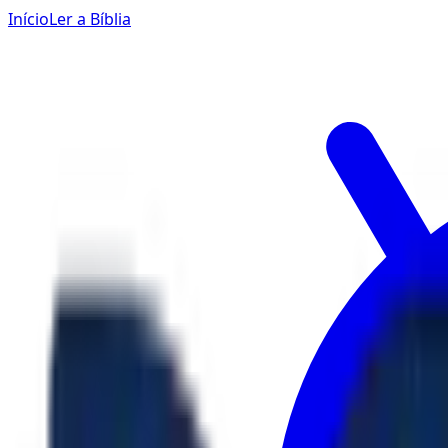
Início
Ler a Bíblia