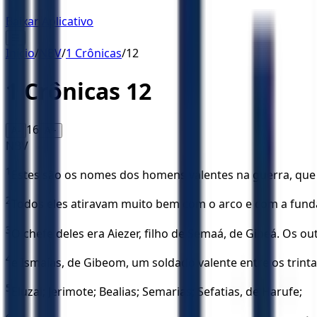
Baixar Aplicativo
☰
Início
/
NBV
/
1 Crônicas
/
12
1 Crônicas
12
16
A-
A+
NBV
1
Estes são os nomes dos homens valentes na guerra, que s
2
Todos eles atiravam muito bem com o arco e com a funda
3
O chefe deles era Aiezer, filho de Semaá, de Gibeá. Os out
4
e Ismaías, de Gibeom, um soldado valente entre os trinta, 
5
Eluzai; Jerimote; Bealias; Semarias; Sefatias, de Harufe;