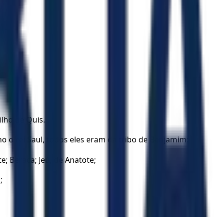
ilho de Quis.
 o rei Saul, todos eles eram da tribo de Benjamim:
e; Beraca; Jeú, de Anatote;
;