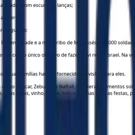
os armados com escudos e lanças;
 a guerra;
ara a guerra;
 Rúben e Gade e a meia tribo de Manassés, 120.000 soldado
m com o único objetivo de fazer Davi rei de Israel. Na ver
is suas famílias haviam fornecido provisões para eles.
s como Issacar, Zebulom e Naftali, trouxeram alimentos so
vas secas, vinho, azeite, bois e ovelhas para as festas, poi