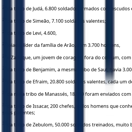
24
da tribo de Judá, 6.800 soldados armados com escudos e
25
da tribo de Simeão, 7.100 soldados valentes;
26
da tribo de Levi, 4.600,
27
Joiada, líder da família de Arão, com 3.700 homens,
28
e Zadoque, um jovem de coragem fora do comum, com 22
29
da tribo de Benjamim, a mesma tribo de Saul, havia 3.00
30
da tribo de Efraim, 20.800 soldados valentes, cada um 
31
da meia tribo de Manassés, 18.000 foram enviados com a 
32
da tribo de Issacar, 200 chefes, todos homens que con
seus parentes;
33
da tribo de Zebulom, 50.000 soldados treinados, muito 