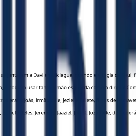
e juntaram a Davi em Ziclague, quando ele fugia de Saul, f
, e podiam usar tanto a mão esquerda como a direita! Como
ros eram: Joás, irmão dele; Jeziel e Pelete, filhos de Azmavet
e chefe deles; Jeremias; Jaaziel; Joanã; Jozabade, de Gederá