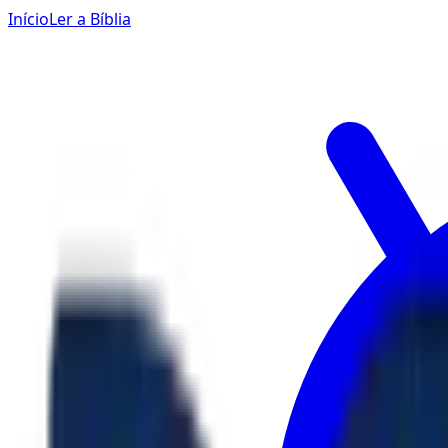
Início
Ler a Bíblia