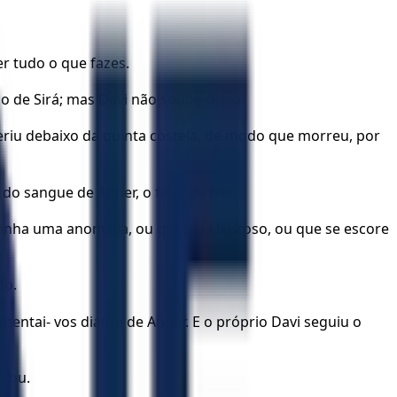
er tudo o que fazes.
o de Sirá; mas Davi não soube disso.
eriu debaixo da quinta costela, de modo que morreu, por
do sangue de Abner, o filho de Ner.
tenha uma anomalia, ou que seja leproso, ou que se escore
ão.
amentai- vos diante de Abner. E o próprio Davi seguiu o
orou.