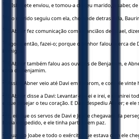
15
E Isbosete enviou, e tomou-a do seu marido, a saber, de Pa
16
E o marido seguiu com ela, chorande detras dela, Baurim.
17
E Abner fez comunicação com os anciãos de Israel, diz
18
agora, então, fazei-o; porque o Senhor falou acerca de 
inimigos.
19
E Abner também falou aos ouvidos de Benjamim, e Abner
casa de Benjamim.
20
Assim, Abner veio até Davi em Hebrom, e com ele vinte 
21
E Abner disse a Davi: Levantar-me-ei e irei, e reunirei 
o que desejar o teu coração. E Davi despediu Abner; e ele 
22
E, eis que os servos de Davi e Joabe chegavam da pers
havia despedido, e ele tinha partido em paz.
23
Quando Joabe e todo o exército que estava com ele chegar