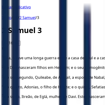
Baixar Aplicativo
☰
Início
/
KJF
/
2 Samuel
/
3
2 Samuel
3
16
A-
A+
KJF
1
Ora, houve uma longa guerra entre a casa de Saul e a cas
2
E a Davi nasceram filhos em Hebrom; e o seu primogênito
3
e o seu segundo, Quileabe, de Abigail, a esposa de Nabal, a
4
e o quarto, Adonias, o filho de Hagite; e o quinto, Sefatias,
5
e o sexto, Itreão, de Eglá, mulher de Davi. Estes nascer