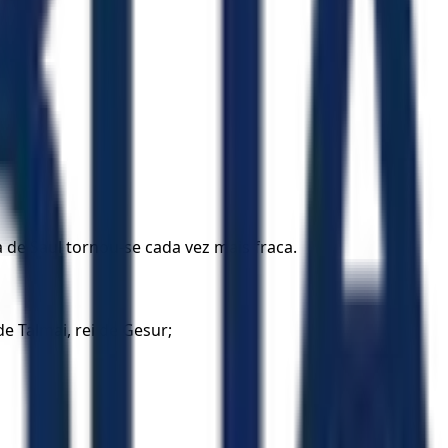
a de Saul tornou-se cada vez mais fraca.
de Talmai, rei de Gesur;