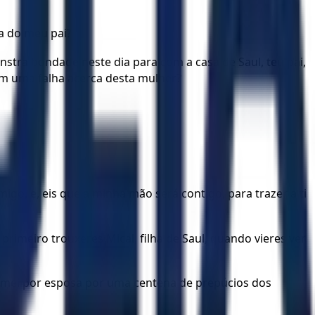
na do meu pai?
nstra bondade neste dia para com a casa de Saul, teu pai,
om uma falha acerca desta mulher?
go, e, eis que a minha mão será contigo, para trazer a ti
 primeiro trouxeres Mical, filha de Saul, quando vieres ver
 tomei por esposa por uma centena de prepúcios dos