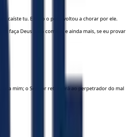
caíste tu. E todo o povo voltou a chorar por ele.
sim faça Deus para comigo, e ainda mais, se eu provar
 para mim; o Senhor retribuirá ao perpetrador do mal