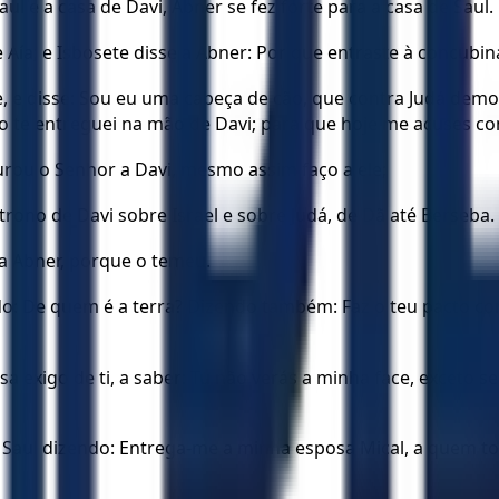
l e a casa de Davi, Abner se fez forte para a casa de Saul.
e Aía; e Isbosete disse a Abner: Por que entraste à concubi
e, e disse: Sou eu uma cabeça de cão, que contra Judá demo
ão te entreguei na mão de Davi; para que hoje me acuses c
urou o Senhor a Davi, mesmo assim faço a ele;
 trono de Davi sobre Israel e sobre Judá, de Dã até Berseba.
a Abner, porque o temeu.
o: De quem é a terra? Dizendo também: Faz o teu pacto comi
a exigo de ti, a saber: Tu não verás a minha face, exceto se
 de Saul dizendo: Entrega-me a minha esposa Mical, a quem