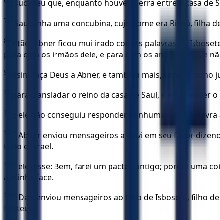
6
E sucedeu que, enquanto houve guerra entre a casa de Sau
7
E Saul tinha uma concubina, cujo nome era Rispá, filha d
8
Então, Abner ficou mui irado com as palavras de Isboset
para com os irmãos dele, e para com os amigos dele, e n
9
Assim faça Deus a Abner, e também mais, exceto, como j
10
para transladar o reino da casa de Saul, e estabelecer o
11
E ele não conseguiu responder nenhuma outra palavra 
12
E Abner enviou mensageiros a Davi em seu favor, dizend
todo o Israel.
13
E ele disse: Bem, farei um pacto contigo; porém uma cois
a minha face.
14
E Davi enviou mensageiros ao filho de Isbosete, filho
filisteus.