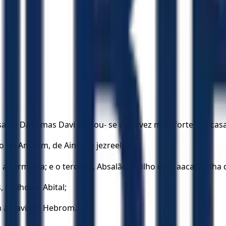
a de Davi; mas Davi tornou- se cada vez mais forte, e a cas
 foi Amnom, de Ainoã, a jezreelita;
 carmelita; e o terceiro, Absalão, o filho de Maaca, a filha 
 o filho de Abital;
am a Davi em Hebrom.