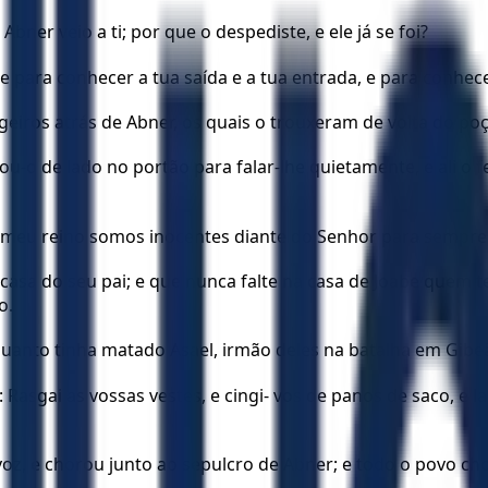
 Abner veio a ti; por que o despediste, e ele já se foi?
, e para conhecer a tua saída e a tua entrada, e para conhec
eiros atrás de Abner, os quais o trouxeram de volta do poç
o de lado no portão para falar-lhe quietamente, e ali o f
 o meu reino somos inocentes diante do Senhor para sempre 
a casa do seu pai; e que nunca falte na casa de Joabe quem 
o.
quanto tinha matado Asael, irmão deles na batalha em Gibe
: Rasgai as vossas vestes, e cingi- vos de panos de saco, e l
oz, e chorou junto ao sepulcro de Abner; e todo o povo ch