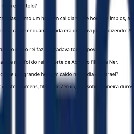
o morre um tolo?
adeias; como um homem cai diante de homens ímpios, assim 
sse carne enquanto ainda era dia, Davi jurou, dizendo: As
tudo o que o rei fazia agradava todo o povo.
 que não foi do rei a morte de Abner, o filho de Ner.
íncipe e um grande homem caído neste dia em Israel?
 e estes homens, filhos de Zeruia, são sobremaneira duros