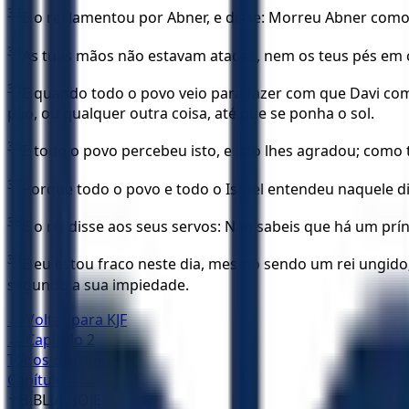
33
E o rei lamentou por Abner, e disse: Morreu Abner com
34
As tuas mãos não estavam atadas, nem os teus pés em c
35
E quando todo o povo veio para fazer com que Davi come
pão, ou qualquer outra coisa, até que se ponha o sol.
36
E todo o povo percebeu isto, e isto lhes agradou; como 
37
Porque todo o povo e todo o Israel entendeu naquele dia
38
E o rei disse aos seus servos: Não sabeis que há um pr
39
E eu estou fraco neste dia, mesmo sendo um rei ungido;
segundo a sua impiedade.
← Voltar para
KJF
← Capítulo
2
Todos os capítulos
Capítulo
4
→
✝️
BÍBLIA HOJE