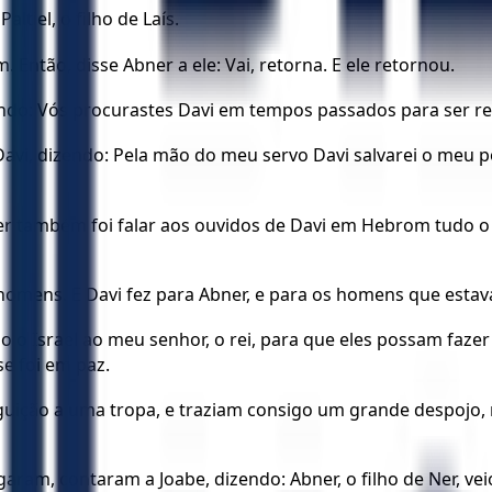
ltiel, o filho de Laís.
 Então, disse Abner a ele: Vai, retorna. E ele retornou.
endo: Vós procurastes Davi em tempos passados para ser rei
Davi, dizendo: Pela mão do meu servo Davi salvarei o meu p
 também foi falar aos ouvidos de Davi em Hebrom tudo o q
homens. E Davi fez para Abner, e para os homens que estav
todo o Israel ao meu senhor, o rei, para que eles possam faz
se foi em paz.
eguição a uma tropa, e traziam consigo um grande despojo
am, contaram a Joabe, dizendo: Abner, o filho de Ner, veio a