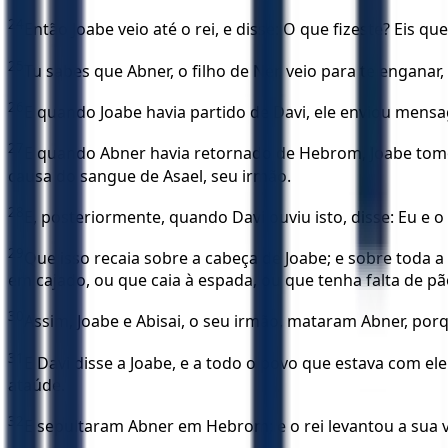
24
Então Joabe veio até o rei, e disse: O que fizeste? Eis que
25
Tu sabes que Abner, o filho de Ner, veio para te enganar
26
E quando Joabe havia partido de Davi, ele enviou mensag
27
E quando Abner havia retornado de Hebrom, Joabe tomou-
causa do sangue de Asael, seu irmão.
28
E, posteriormente, quando Davi ouviu isto, disse: Eu e
29
Que isso recaia sobre a cabeça de Joabe; e sobre toda 
em cajado, ou que caia à espada, ou que tenha falta de pã
30
Assim, Joabe e Abisai, o seu irmão, mataram Abner, por
31
E Davi disse a Joabe, e a todo o povo que estava com ele
ataúde.
32
E sepultaram Abner em Hebrom; e o rei levantou a sua v