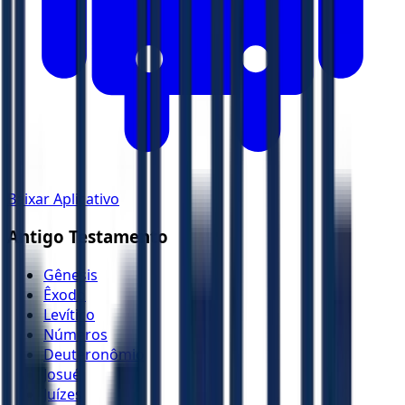
Baixar Aplicativo
Antigo Testamento
Gênesis
Êxodo
Levítico
Números
Deuteronômio
Josué
Juízes