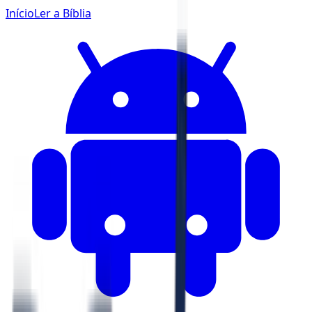
Início
Ler a Bíblia