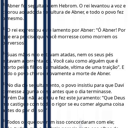
32
Abner foi sepultado em Hebrom. O rei levantou a voz e
chorou ao lado da sepultura de Abner, e todo o povo fez
o mesmo.
33
O rei expressou este lamento por Abner: “Ó Abner! Por
que era preciso que você morresse como morrem os
perversos?
34
Suas mãos não estavam atadas, nem os seus pés
estavam acorrentados. Você caiu como alguém que é
morto pelos filhos da maldade, vítima de uma traição”. E
todo o povo chorou novamente a morte de Abner.
35
No dia do sepultamento, o povo insistiu para que Davi
comesse alguma coisa antes que o dia terminasse.
Porém Davi não aceitou e fez este juramento: “Que Deus
me castigue com todo o rigor se eu comer alguma coisa
antes do pôr do sol!”
36
Todos os que ouviram isso concordaram com ele;