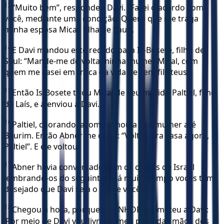
13
“Muito bem”, respondeu Davi. “Farei o acordo com
você, mediante uma condição: Quero que me traga
minha esposa Mical, filha de Saul”.
14
E Davi mandou este recado para Is-Bosete, filho de
Saul: “Mande-me de volta minha mulher Mical, com
quem me casei em troca da vida de cem filisteus”.
15
Então Is-Bosete tirou Mical de seu marido Paltiel, filho
de Laís, e a enviou a Davi.
16
Paltiel, chorando, acompanhou a sua mulher até
Baurim. Então Abner lhe disse: “Volte para casa agora,
Paltiel”. E ele voltou.
17
Abner havia conversado com os chefes de Israel
lembrando-os do seguinte: “Há muito tempo vocês têm
desejado que Davi seja o rei de vocês.
18
Chegou a hora, porque o SENHOR prometeu a Davi:
‘Por meio de Davi vou livrar o meu povo das mãos dos