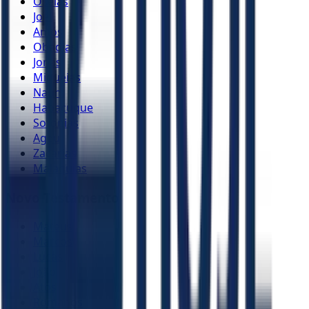
Oséias
Joel
Amós
Obadias
Jonas
Miquéias
Naum
Habacuque
Sofonias
Ageu
Zacarias
Malaquias
Novo Testamento
Mateus
Marcos
Lucas
João
Atos
Romanos