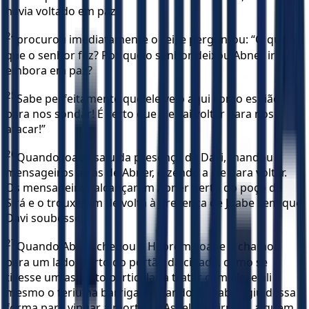
havia voltado em paz,
24
procurou imediatamente o rei, e perguntou: “O que foi
que o senhor fez? Por que o senhor deixou Abner ir
embora em paz?
25
Sabe perfeitamente que ele veio aqui como espião,
para nos sondar! É certo que ele vai voltar para nos
atacar!”
26
Quando Joabe saiu da presença de Davi, mandou
mensageiros atrás de Abner, dizendo a ele para voltar.
Os mensageiros alcançaram Abner perto do poço de
Sirá e o trouxeram de volta à presença de Joabe sem que
Davi soubesse.
27
Quando Abner chegou a Hebrom, Joabe o chamou
para um lado, perto do portão da cidade, como se
tivesse um assunto particular a tratar com ele, e ali
mesmo o feriu na barriga, matando-o. Joabe agiu dessa
forma para vingar a morte de Asael, seu irmão, a quem