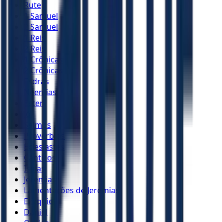
Rute
1 Samuel
2 Samuel
1 Reis
2 Reis
1 Crônicas
2 Crônicas
Esdras
Neemias
Ester
Jó
Salmos
Provérbios
Eclesiastes
Cânticos
Isaías
Jeremias
Lamentações de Jeremias
Ezequiel
Daniel