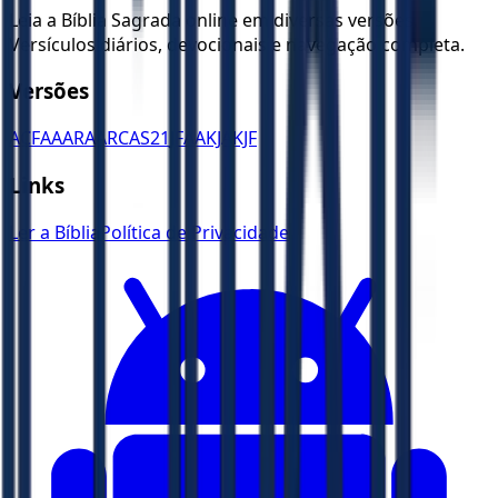
Leia a Bíblia Sagrada online em diversas versões.
Versículos diários, devocionais e navegação completa.
Versões
ACF
AA
ARA
ARC
AS21
JFAA
KJA
KJF
Links
Ler a Bíblia
Política de Privacidade