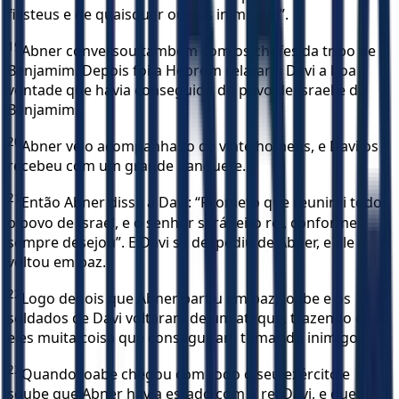
filisteus e de quaisquer outros inimigos’ ”.
19
Abner conversou também com os chefes da tribo de
Benjamim. Depois foi a Hebrom relatar a Davi a boa
vontade que havia conseguido do povo de Israel e de
Benjamim.
20
Abner veio acompanhado de vinte homens, e Davi os
recebeu com um grande banquete.
21
Então Abner disse a Davi: “Prometo que reunirei todo
o povo de Israel, e o senhor será feito rei, conforme
sempre desejou”. E Davi se despediu de Abner, e ele
voltou em paz.
22
Logo depois que Abner partiu em paz, Joabe e os
soldados de Davi voltaram de um ataque, trazendo com
eles muita coisa que conseguiram tomar do inimigo.
23
Quando Joabe chegou com todo o seu exército e
soube que Abner havia estado com o rei Davi, e que