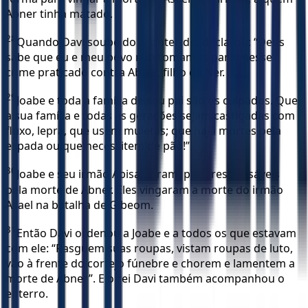
Abner tinha matado.
28
Quando Davi soube do acontecido, declarou: “Deus
sabe que eu e meu povo não tomamos parte nesse
crime praticado contra Abner, filho de Ner.
29
Joabe e toda a família de seu pai são os culpados. Que
a sua família e todas as gerações sejam castigadas com
fluxo, lepra, que usem muletas; que haja mortes pela
espada ou que necessitem de pão!”
30
Joabe e seu irmão Abisai foram, pois, responsáveis
pela morte de Abner. Eles vingaram a morte do irmão
Asael na batalha de Gibeom.
31
Então Davi ordenou a Joabe e a todos os que estavam
com ele: “Rasguem suas roupas, vistam roupas de luto,
vão à frente do cortejo fúnebre e chorem e lamentem a
morte de Abner”. E o rei Davi também acompanhou o
enterro.