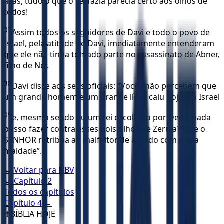
aliás, tudo o que o rei fazia parecia certo aos olhos de
todos!
37
Assim todos os seguidores de Davi e todo o povo de
Israel, pela atitude de Davi, imediatamente entenderam
que ele não tinha tomado parte no assassinato de Abner,
filho de Ner.
38
Davi disse aos seus oficiais: “Vocês não percebem que
um grande homem e um grande líder caiu hoje em Israel
39
e, mesmo sendo eu um rei escolhido por Deus, nada
posso fazer contra esses dois filhos de Zeruia? Que o
SENHOR retribua ao malfeitor de acordo com a sua
maldade”.
← Voltar para
NBV
← Capítulo
2
Todos os capítulos
Capítulo
4
→
✝️
BÍBLIA HOJE