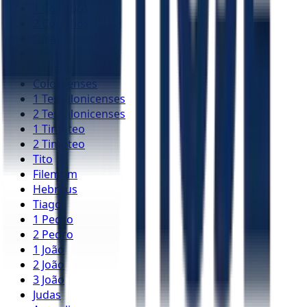
1 Coríntios
2 Coríntios
Gálatas
Efésios
Filipenses
Colossenses
1 Tessalonicenses
2 Tessalonicenses
1 Timóteo
2 Timóteo
Tito
Filemom
Hebreus
Tiago
1 Pedro
2 Pedro
1 João
2 João
3 João
Judas