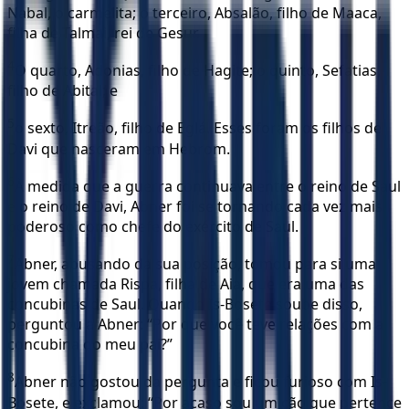
Nabal, o carmelita; o terceiro, Absalão, filho de Maaca,
filha de Talmai, rei de Gesur.
4
O quarto, Adonias, filho de Hagite; o quinto, Sefatias,
filho de Abital; e
5
o sexto, Itreão, filho de Eglá. Esses foram os filhos de
Davi que nasceram em Hebrom.
6
À medida que a guerra continuava entre o reino de Saul
e o reino de Davi, Abner foi se tornando cada vez mais
poderoso como chefe do exército de Saul.
7
Abner, abusando da sua posição, tomou para si uma
jovem chamada Rispa, filha de Aia, que era uma das
concubinas de Saul. Quando Is-Bosete soube disso,
perguntou a Abner: “Por que você teve relações com a
concubina do meu pai?”
8
Abner não gostou da pergunta e ficou furioso com Is-
Bosete, e exclamou: “Por acaso sou um cão que pertence