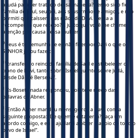
a Judá para ser tratado dessa maneira? Tenho sido fiel à
família de Saul, seu pai, aos seus irmãos e amigos, e não
permiti que caíssem nas mãos de Davi. É essa a
recompensa que recebo? É justo que você me chame a
atenção por causa dessa mulher?
9
Deus é testemunha se eu não fizer por Davi o que o
SENHOR jurou fazer:
10
transferir o reino da família de Saul e estabelecer o
trono de Davi, tanto sobre Israel quanto sobre Judá,
desde Dã até Berseba”.
11
Is-Bosete nada respondeu, pois teve medo das
palavras de Abner.
12
Então Abner mandou mensageiros a Davi, com a
seguinte proposta: “De quem é esta terra? Faça um
acordo comigo, e eu o ajudarei a obter o apoio de todo o
povo de Israel”.