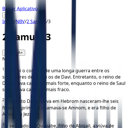
Baixar Aplicativo
☰
Início
/
NBV
/
2 Samuel
/
3
2 Samuel
3
16
A-
A+
NBV
1
Esse foi o começo de uma longa guerra entre os
seguidores de Saul e os de Davi. Entretanto, o reino de
Davi ficava cada vez mais forte, enquanto o reino de Saul
se tornava cada vez mais fraco.
2
Enquanto Davi estava em Hebrom nasceram-lhe seis
filhos. O primeiro chamava-se Amnom, e era filho de
Ainoã, de Jezreel.
3
O segundo foi Quileabe, filho de Abigail, a viúva de