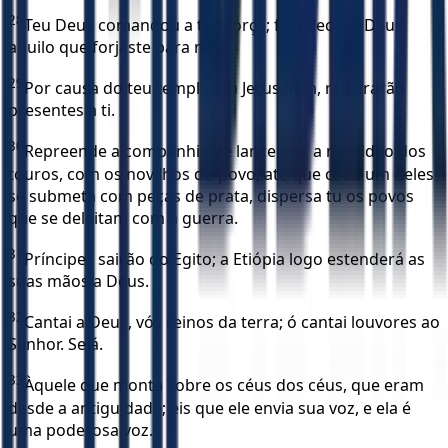
28
Teu Deus comandou a tua força; fortalece, ó Deus,
aquilo que forjaste para nós.
29
Por causa do teu templo em Jerusalém, reis trarão
presentes a ti.
30
Repreende a companhia de lanceiros, a multidão dos
touros, com os novilhos do povo, até que cada um deles
se submeta com peças de prata, dispersa tu os povos
que se deleitam com a guerra.
31
Príncipes sairão do Egito; a Etiópia logo estenderá as
suas mãos a Deus.
32
Cantai a Deus, vós reinos da terra; ó cantai louvores ao
Senhor. Selá.
33
Àquele que monta sobre os céus dos céus, que eram
desde a antiguidade; eis que ele envia sua voz, e ela é
uma poderosa voz.