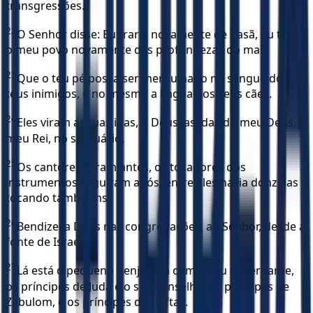
transgressões.
22
O Senhor disse: Eu trarei novamente de Basã, eu trarei
o meu povo novamente das profundezas do mar.
23
Que o teu pé possa ser mergulhado no sangue dos
teus inimigos, e no mesmo a língua dos seus cães.
24
Eles viram as tuas idas, ó Deus; as idas do meu Deus,
meu Rei, no santuário.
25
Os cantores foram antes, os tocadores dos
instrumentos seguiram após; entre eles havia donzelas
tocando tamborins.
26
Bendizei a Deus nas congregações, ao Senhor, desde a
fonte de Israel.
27
Lá está o pequeno Benjamim com o seu governante,
os príncipes de Judá e o seu conselho, os príncipes de
Zebulom, e os príncipes de Naftali.