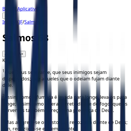
Baixar Aplicativo
☰
Início
/
KJF
/
Salmos
/
68
Salmos
68
16
A-
A+
KJF
1
Que Deus se levante, que seus inimigos sejam
dispersados; que aqueles que o odeiam fujam diante
dele.
2
Assim como a fumaça é levada para longe, leva-os para
longe; assim como a cera derrete diante do fogo, que os
perversos também pereçam na presença de Deus.
3
Mas alegrem-se os justos, se regozijem diante de Deus;
sim, regozijem-se extremamente.