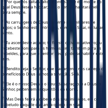
16
Por que vós saltais, altos montes? Este é o monte no
qual Deus deseja habitar; sim, o Senhor habitará nele
para sempre.
17
As carruagens de Deus são vinte mil, milhares de
anjos; o Senhor está entre eles, como no Sinai, no lugar
santo.
18
Tu ascendeste ao alto; tu fizeste cativo o cativeiro; tu
recebeste dons para os homens; sim, também para os
rebeldes, para que o Senhor Deus pudesse habitar entre
eles.
19
Bendito seja o Senhor, que diariamente nos carrega de
benefícios, o Deus da nossa salvação. Selá.
20
Ele é o nosso Deus é o Deus da salvação, e a Deus, o
Senhor, pertencem as questões da morte.
21
Mas Deus ferirá a cabeça dos seus inimigos, e o couro
cabeludo daquele que anda quieto em suas