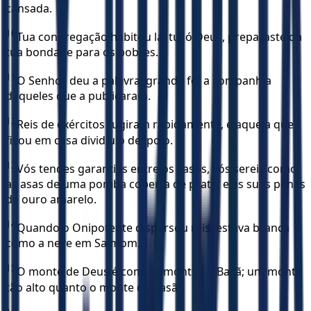
cansada.
10
Tua congregação habitou lá; tu, ó Deus, preparaste da
tua bondade para os pobres.
11
O Senhor deu a palavra; grande foi a companhia
daqueles que a publicaram.
12
Reis de exércitos fugiram rapidamente, e aquela que
ficou em casa dividiu o despojo.
13
Vós tendes garantias entre os vasos, vós sereis como
as asas de uma pomba coberta de prata, e as suas penas
de ouro amarelo.
14
Quando o Onipotente dispersou reis, estava branca
como a neve em Salmom.
15
O monte de Deus é como o monte de Basã; um monte
tão alto quanto o monte de Basã.