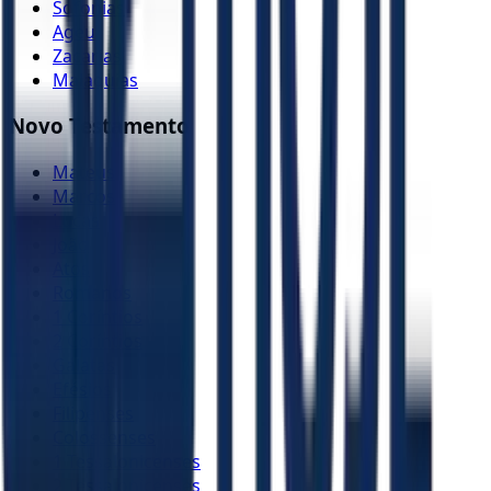
Sofonias
Ageu
Zacarias
Malaquias
Novo Testamento
Mateus
Marcos
Lucas
João
Atos
Romanos
1 Coríntios
2 Coríntios
Gálatas
Efésios
Filipenses
Colossenses
1 Tessalonicenses
2 Tessalonicenses