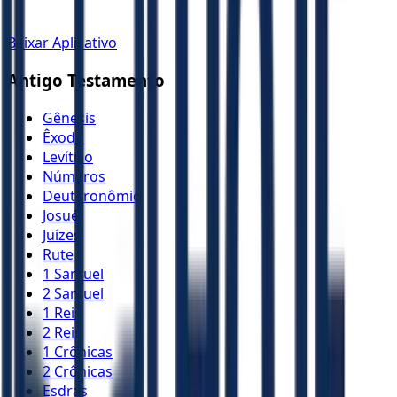
Baixar Aplicativo
Antigo Testamento
Gênesis
Êxodo
Levítico
Números
Deuteronômio
Josué
Juízes
Rute
1 Samuel
2 Samuel
1 Reis
2 Reis
1 Crônicas
2 Crônicas
Esdras