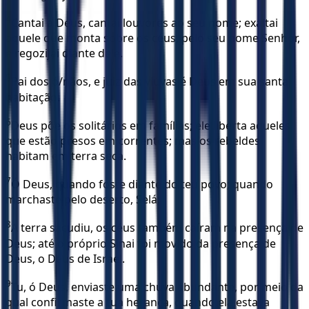
4
Cantai a Deus, cantai louvores ao seu nome; exaltai
aquele que monta sobre os céus, pelo seu nome Senhor,
e regozijai diante dele.
5
Pai dos ó/nãos, e juiz das viúvas é Deus em sua santa
habitação.
6
Deus põe os solitários em famílias; ele liberta aqueles
que estão presos em correntes; mas os rebeldes
habitam em terra seca.
7
Ó Deus, quando foste diante do teu povo; quando
marchaste pelo deserto, Selá;
8
A terra sacudiu, os céus também caíram na presença de
Deus; até o próprio Sinai foi movido da presença de
Deus, o Deus de Israel.
9
Tu, ó Deus, enviaste uma chuva abundante, por meio da
qual confirmaste a tua herança, quando ela estava