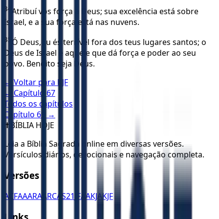
34
Atribuí vós força a Deus; sua excelência está sobre
Israel, e a sua força está nas nuvens.
35
Ó Deus, tu és terrível fora dos teus lugares santos; o
Deus de Israel é aquele que dá força e poder ao seu
povo. Bendito seja Deus.
← Voltar para
KJF
← Capítulo
67
Todos os capítulos
Capítulo
69
→
✝️
BÍBLIA HOJE
Leia a Bíblia Sagrada online em diversas versões.
Versículos diários, devocionais e navegação completa.
Versões
ACF
AA
ARA
ARC
AS21
JFAA
KJA
KJF
Links