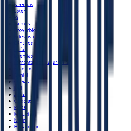
Neemias
Ester
Jó
Salmos
Provérbios
Eclesiastes
Cânticos
Isaías
Jeremias
Lamentações de Jeremias
Ezequiel
Daniel
Oséias
Joel
Amós
Obadias
Jonas
Miquéias
Naum
Habacuque