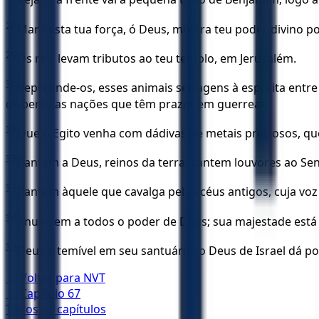
28
Manifesta tua força, ó Deus, mostra teu poder divino p
29
Os reis levam tributos ao teu templo, em Jerusalém.
30
Repreende-os, esses animais selvagens à espreita entre
dispersa as nações que têm prazer em guerrear.
31
Que o Egito venha com dádivas de metais preciosos, que 
32
Cantem a Deus, reinos da terra, cantem louvores ao Se
33
Cantem àquele que cavalga pelos céus antigos, cuja voz
34
Anunciem a todos o poder de Deus; sua majestade está s
35
Deus é temível em seu santuário; o Deus de Israel dá po
← Voltar para
NVT
← Capítulo
67
Todos os capítulos