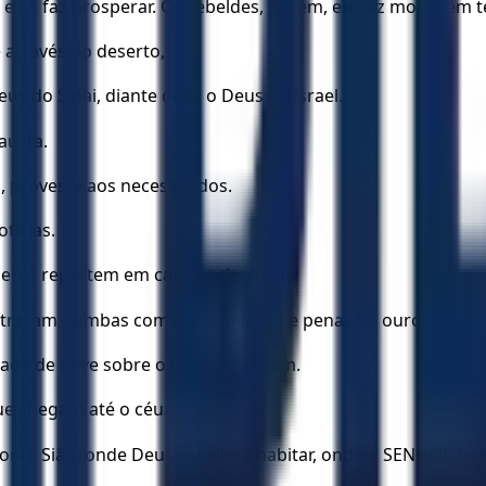
 e os faz prosperar. Os rebeldes, porém, ele faz morar em t
através do deserto,
us do Sinai, diante de ti, o Deus de Israel.
austa.
s, proveste aos necessitados.
tícias.
heres repartem em casa os despojos.
ntraram pombas com asas de prata e penas de ouro.
tade de neve sobre o monte Zalmom.
ue chegam até o céu.
onte Sião, onde Deus escolheu habitar, onde o SENHOR ha