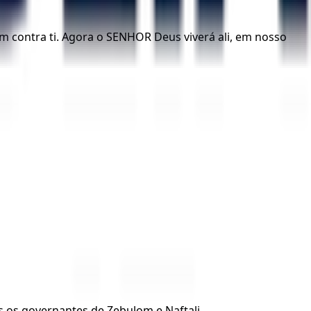
am contra ti. Agora o SENHOR Deus viverá ali, em nosso
s os governantes de Zebulom e Naftali.