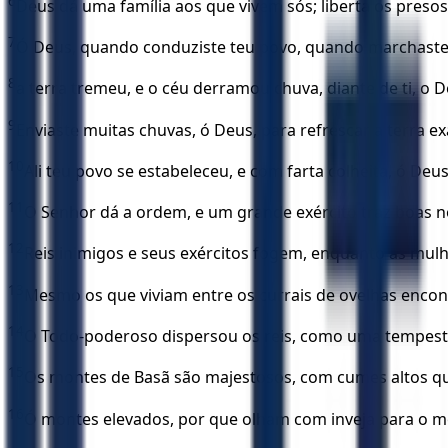
6
Deus dá uma família aos que vivem sós; liberta os presos
7
Ó Deus, quando conduziste teu povo, quando marchaste 
8
a terra tremeu, e o céu derramou chuva, diante de ti, o De
9
Enviaste muitas chuvas, ó Deus, para refrescar a terra ex
10
Ali teu povo se estabeleceu, e com farta colheita, ó Deu
11
O Senhor dá a ordem, e um grande exército traz boas no
12
Reis inimigos e seus exércitos fogem, enquanto as mul
13
Mesmo os que viviam entre os currais de ovelhas enco
14
O Todo-poderoso dispersou os reis, como uma tempes
15
Os montes de Basã são majestosos, com cumes altos q
16
Ó montes elevados, por que olham com inveja para o m