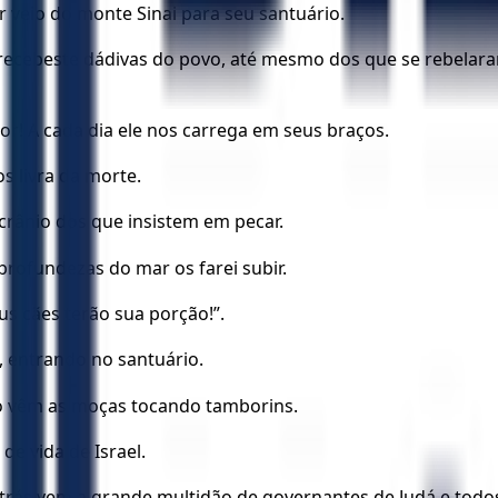
 veio do monte Sinai para seu santuário.
; recebeste dádivas do povo, até mesmo dos que se rebelar
or! A cada dia ele nos carrega em seus braços.
 livra da morte.
rânio dos que insistem em pecar.
profundezas do mar os farei subir.
us cães terão sua porção!”.
i, entrando no santuário.
io vêm as moças tocando tamborins.
e vida de Israel.
atrás vem a grande multidão de governantes de Judá e todo