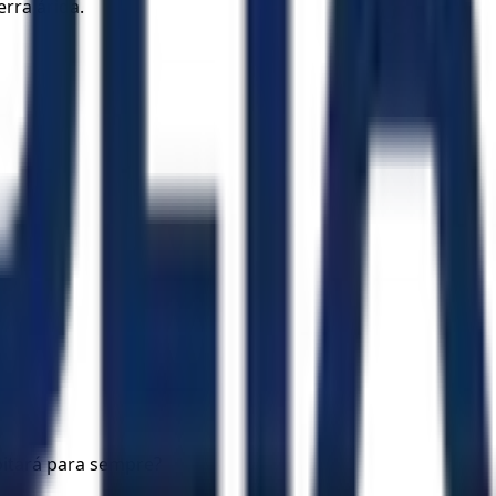
erra árida.
bitará para sempre?