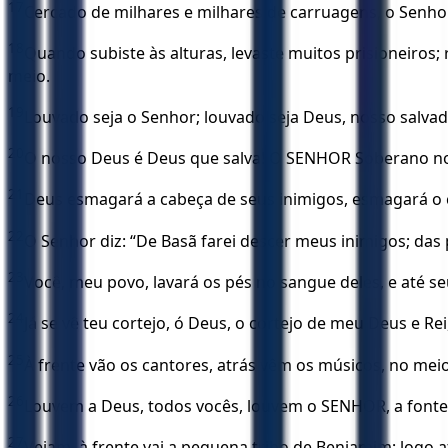
17
Cercado de milhares e milhares de carruagens, o Senhor
18
Quando subiste às alturas, levaste muitos prisioneiros
meio.
19
Louvado seja o Senhor; louvado seja Deus, nosso salvad
20
O nosso Deus é Deus que salva! O SENHOR Soberano nos
21
Deus esmagará a cabeça de seus inimigos, esmagará o c
22
O Senhor diz: “De Basã farei descer meus inimigos; das 
23
Você, meu povo, lavará os pés no sangue deles, e até se
24
Já se vê teu cortejo, ó Deus, o cortejo de meu Deus e Re
25
À frente vão os cantores, atrás vêm os músicos, no me
26
Louvem a Deus, todos vocês, louvem o SENHOR, a fonte d
27
Vejam, à frente vai a pequena tribo de Benjamim; logo 