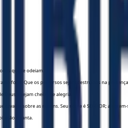
 todos que te odeiam.
a no fogo. Que os perversos sejam destruídos na presença
e Deus e sejam cheios de alegria.
ue cavalga sobre as nuvens. Seu nome é SENHOR; alegrem-
bitação é santa.