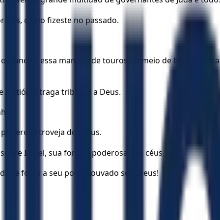
or nós, como fizeste no passado.
 os juncos, essa manada de touros no meio de bezerros frac
a Etiópia traga tributos a Deus.
nhor!
 poderosa troveja dos céus.
obre Israel, sua força é poderosa nos céus.
der e força a seu povo. Louvado seja Deus!