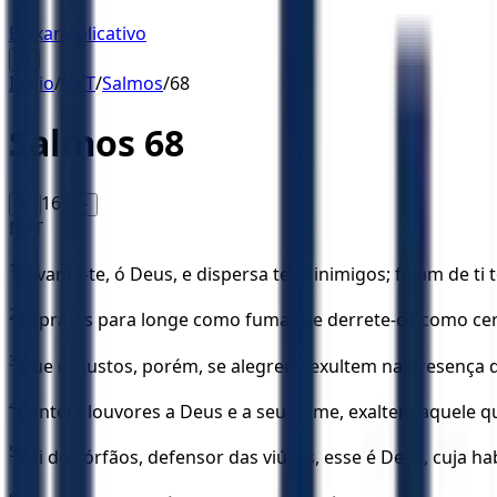
Baixar Aplicativo
☰
Início
/
NVT
/
Salmos
/
68
Salmos
68
16
A-
A+
NVT
1
Levanta-te, ó Deus, e dispersa teus inimigos; fujam de ti
2
Sopra-os para longe como fumaça e derrete-os como cer
3
Que os justos, porém, se alegrem; exultem na presença d
4
Cantem louvores a Deus e a seu nome, exaltem aquele q
5
Pai dos órfãos, defensor das viúvas, esse é Deus, cuja ha