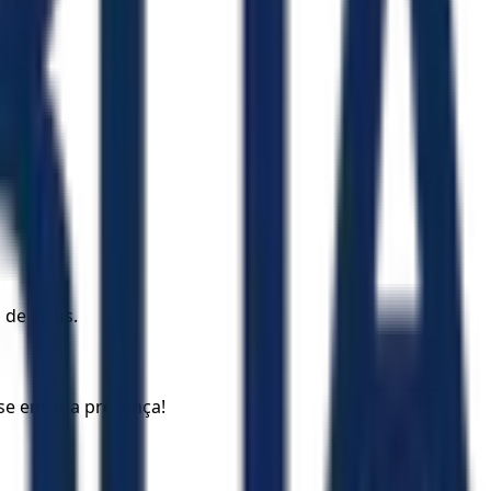
 de Deus.
se em sua presença!