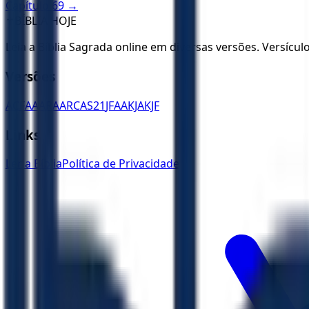
Capítulo
69
→
✝️
BÍBLIA HOJE
Leia a Bíblia Sagrada online em diversas versões. Versícu
Versões
ACF
AA
ARA
ARC
AS21
JFAA
KJA
KJF
Links
Ler a Bíblia
Política de Privacidade