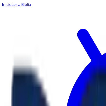
Início
Ler a Bíblia