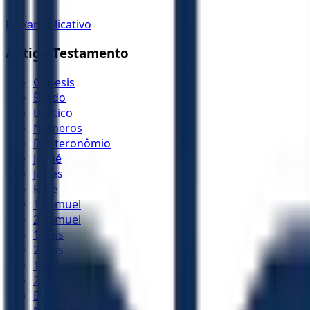
Baixar Aplicativo
Antigo Testamento
Gênesis
Êxodo
Levítico
Números
Deuteronômio
Josué
Juízes
Rute
1 Samuel
2 Samuel
1 Reis
2 Reis
1 Crônicas
2 Crônicas
Esdras