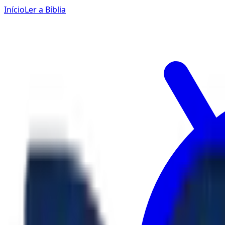
Início
Ler a Bíblia