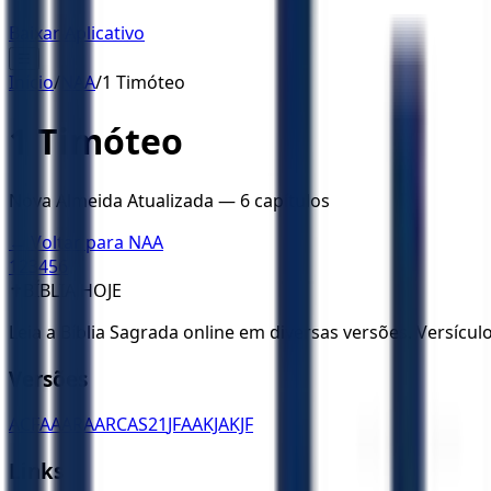
Baixar Aplicativo
☰
Início
/
NAA
/
1 Timóteo
1 Timóteo
Nova Almeida Atualizada
—
6
capítulos
← Voltar para
NAA
1
2
3
4
5
6
✝️
BÍBLIA HOJE
Leia a Bíblia Sagrada online em diversas versões. Versícu
Versões
ACF
AA
ARA
ARC
AS21
JFAA
KJA
KJF
Links