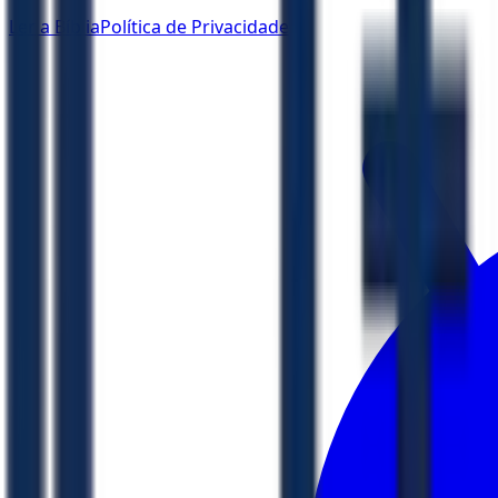
Ler a Bíblia
Política de Privacidade