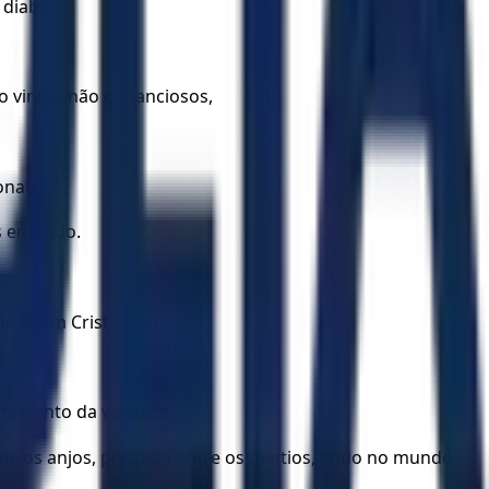
 diabo.
o vinho, não gananciosos,
onato.
s em tudo.
 fé em Cristo Jesus.
undamento da verdade.
o pelos anjos, pregado entre os gentios, crido no mundo,