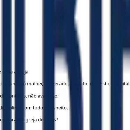
e obra almeja.
oso de uma só mulher, moderado, sensato, modesto, hospitale
de conflitos, não avarento;
isciplina, com todo o respeito.
cuidará da igreja de Deus?