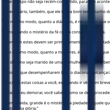
6
Que o bispo não seja recém-convertido, para não aconte
7
É necessário, também, que ele tenha bom testemunho dos 
8
Do mesmo modo, quanto a diáconos, é necessário que sej
9
conservando o mistério da fé com a consciência limpa.
10
Também estes devem ser primeiramente experimentados;
11
Do mesmo modo, quanto a mulheres, é necessário que el
12
O diácono seja marido de uma só mulher e governe bem o
13
Pois os que desempenharem bem o diaconato alcançarão
14
Escrevo estas coisas a você, esperando ir vê-lo em breve
15
Mas, se eu demorar, você saberá como se deve proceder
16
Sem dúvida, grande é o mistério da piedade: “Aquele que
recebido na glória.”