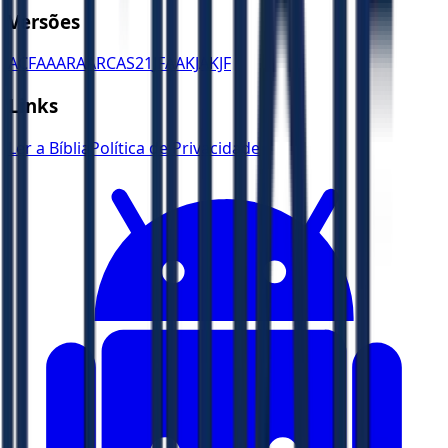
Versões
ACF
AA
ARA
ARC
AS21
JFAA
KJA
KJF
Links
Ler a Bíblia
Política de Privacidade