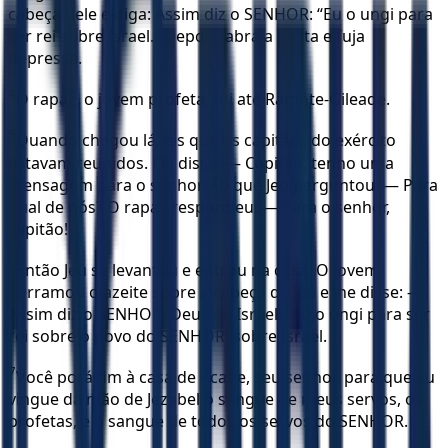
cabeça dele e diga: Assim diz o SENHOR: “Eu o ungi para
ser rei sobre Israel.” Depois, abra a porta e fuja
depressa.
4
O rapaz, o jovem profeta, foi até Ramote-Gileade.
5
Quando chegou lá, eis que os capitães do exército
estavam reunidos. Ele disse: — Capitão, tenho uma
mensagem para o senhor. Ao que Jeú perguntou: — Para
qual de nós? O rapaz respondeu: — Para o senhor,
capitão!
6
Então Jeú se levantou e entrou na casa. O jovem
derramou o azeite sobre a cabeça de Jeú e lhe disse: —
Assim diz o SENHOR, Deus de Israel: “Eu o ungi para ser
rei sobre o povo do SENHOR, sobre Israel.
7
Você porá fim à casa de Acabe, seu senhor, para que eu
vingue da mão de Jezabel o sangue de meus servos, os
profetas, e o sangue de todos os servos do SENHOR.