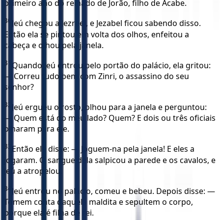
primeiro ano do reinado de Jorão, filho de Acabe.
30
Jeú chegou a Jezreel, e Jezabel ficou sabendo disso.
Então ela se pintou em volta dos olhos, enfeitou a
cabeça e olhou pela janela.
31
Quando Jeú entrou pelo portão do palácio, ela gritou:
— Correu tudo bem com Zinri, o assassino do seu
senhor?
32
Jeú ergueu o rosto, olhou para a janela e perguntou:
— Quem está do meu lado? Quem? E dois ou três oficiais
olharam para ele.
33
Então ele disse: — Joguem-na pela janela! E eles a
jogaram. O sangue dela salpicou a parede e os cavalos, e
Jeú a atropelou.
34
Jeú entrou no palácio, comeu e bebeu. Depois disse: —
Tomem conta daquela maldita e sepultem o corpo,
porque ela é filha de rei.