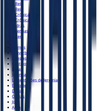
1 Reis
2 Reis
1 Crônicas
2 Crônicas
Esdras
Neemias
Ester
Jó
Salmos
Provérbios
Eclesiastes
Cânticos
Isaías
Jeremias
Lamentações de Jeremias
Ezequiel
Daniel
Oséias
Joel
Amós