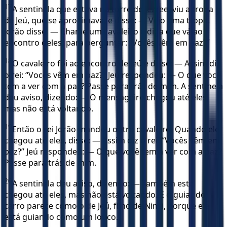
17
A sentinela que estava na torre de Jezreel viu a tropa
de Jeú, que se aproximava, e disse: — Vejo uma tropa.
Jorão disse: — Chame um cavaleiro e diga que vá ao
encontro deles, para perguntar: “Vocês vêm em paz?”
18
O cavaleiro foi ao encontro de Jeú e disse: — Assim diz
o rei: “Vocês vêm em paz?” Jeú respondeu: — O que você
tem a ver com a paz? Passe para trás de mim. A sentinela
deu aviso, dizendo: — O mensageiro chegou até eles,
mas não está voltando.
19
Então o rei Jorão mandou outro cavaleiro. Quando ele
chegou até eles, disse: — Assim diz o rei: “Vocês vêm em
paz?” Jeú respondeu: — O que você tem a ver com a paz?
Passe para trás de mim.
20
A sentinela deu aviso, dizendo: — Também este
chegou até eles, mas não está voltando. E o guiar do
carro parece como o de Jeú, filho de Ninsi, porque ele
está guiando como um louco.