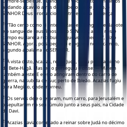
Lembre-se de que, quando eu e você, juntos, vínhamos
andando a cavalo atrás de Acabe, o pai de Jorão, o
SENHOR Deus pronunciou contra ele esta sentença:
26
“Tão certo como vi ontem à tarde o sangue de Nabote
e o sangue de seus filhos, diz o SENHOR, assim neste
campo eu darei a retribuição que você merece”, diz o
SENHOR. Agora, pois, pegue-o e jogue-o neste campo,
segundo a palavra do SENHOR.
27
À vista disto, Acazias, rei de Judá, fugiu pelo caminho
de Bete-Hagã. Mas Jeú o perseguiu e disse: — Matem
também a este! E eles o atingiram dentro do carro de
guerra, na subida de Gur, perto de Ibleão. Acazias fugiu
para Megido, onde morreu.
28
Os servos dele o levaram, num carro, para Jerusalém e
o sepultaram no seu túmulo junto a seus pais, na Cidade
de Davi.
29
Acazias havia começado a reinar sobre Judá no décimo