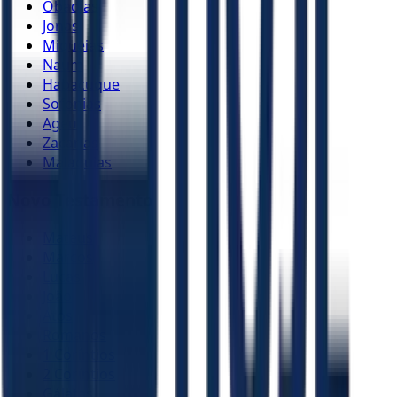
Obadias
Jonas
Miquéias
Naum
Habacuque
Sofonias
Ageu
Zacarias
Malaquias
Novo Testamento
Mateus
Marcos
Lucas
João
Atos
Romanos
1 Coríntios
2 Coríntios
Gálatas