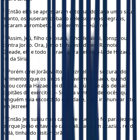
13
Então eles se apressaram e, tomando cada um o seu
manto, os puseram debaixo dele, sobre os degraus, e
tocaram a trombeta, e disseram: — Jeú é rei!
14
Assim, Jeú, filho de Josafá, filho de Ninsi, conspirou
contra Jorão. Ora, Jorão tinha estado em Ramote-
Gileade, ele e todo o Israel, para defendê-la de Hazael,
rei da Síria.
15
Porém o rei Jorão voltou a Jezreel para se curar dos
ferimentos que os sírios lhe haviam causado, quando
lutou contra Hazael, rei da Síria. Jeú disse aos demais
capitães do exército: — Se é da vontade de vocês, que
ninguém saia escondido da cidade, para ir anunciar isto
em Jezreel.
16
Então Jeú subiu num carro de guerra e foi para Jezreel,
porque Jorão estava de cama ali. Também Acazias, rei de
Judá, tinha ido visitar Jorão.