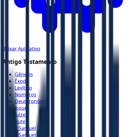
Baixar Aplicativo
Antigo Testamento
Gênesis
Êxodo
Levítico
Números
Deuteronômio
Josué
Juízes
Rute
1 Samuel
2 Samuel