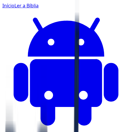
Início
Ler a Bíblia