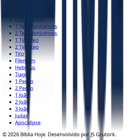
Efésios
Filipenses
Colossenses
1 Tessalonicenses
2 Tessalonicenses
1 Timóteo
2 Timóteo
Tito
Filemom
Hebreus
Tiago
1 Pedro
2 Pedro
1 João
2 João
3 João
Judas
Apocalipse
©
2026
Bíblia Hoje. Desenvolvido por JS Grutork.