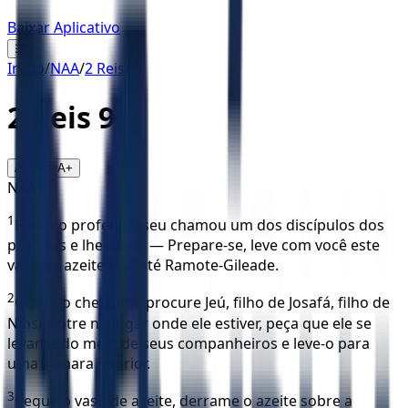
Baixar Aplicativo
☰
Início
/
NAA
/
2 Reis
/
9
2 Reis
9
16
A-
A+
NAA
1
Então o profeta Eliseu chamou um dos discípulos dos
profetas e lhe disse: — Prepare-se, leve com você este
vaso de azeite e vá até Ramote-Gileade.
2
Quando chegar lá, procure Jeú, filho de Josafá, filho de
Ninsi. Entre no lugar onde ele estiver, peça que ele se
levante do meio de seus companheiros e leve-o para
uma câmara interior.
3
Pegue o vaso de azeite, derrame o azeite sobre a