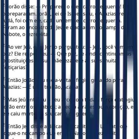
21
Jorão disse: — Preparem o meu carro de guerra! E eles
o prepararam. Jorão, rei de Israel, saiu, e Acazias, rei de
Judá, foi com ele, cada um em seu carro de guerra.
Foram ao encontro de Jeú, e o acharam no campo de
Nabote, o jezreelita.
22
Ao ver Jeú, o rei Jorão perguntou: — Jeú, você vem em
paz? Ele respondeu: — Que paz, se ainda continuam as
prostituições de sua mãe Jezabel e as suas muitas
feitiçarias?
23
Então Jorão deu meia-volta e fugiu, gritando para
Acazias: — É uma traição, Acazias!
24
Mas Jeú entesou o seu arco com toda a força e atingiu
Jorão entre os ombros; a flecha atravessou o coração, e
ele caiu morto no seu carro de guerra.
25
Então Jeú disse a Bidcar, seu capitão: — Levante-o e
jogue-o no campo que era de Nabote, o jezreelita.