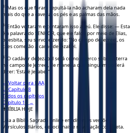
35
Mas os que foram sepultá-la não acharam dela nada
mais do que a caveira, os pés e as palmas das mãos.
36
Então voltaram e contaram isso a Jeú. Ele disse: — Esta
é a palavra do SENHOR, que ele falou por meio de Elias,
o tesbita, seu servo, dizendo: “No campo de Jezreel, os
cães comerão a carne de Jezabel.
37
O cadáver de Jezabel será como esterco sobre a terra
no campo de Jezreel, de maneira que ninguém poderá
dizer: ‘Esta é Jezabel.’”
← Voltar para
NAA
← Capítulo
8
Todos os capítulos
Capítulo
10
→
✝️
BÍBLIA HOJE
Leia a Bíblia Sagrada online em diversas versões.
Versículos diários, devocionais e navegação completa.