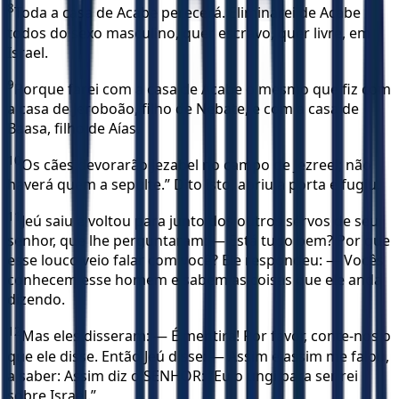
8
Toda a casa de Acabe perecerá. Eliminarei de Acabe
todos do sexo masculino, quer escravo, quer livre, em
Israel.
9
Porque farei com a casa de Acabe o mesmo que fiz com
a casa de Jeroboão, filho de Nebate, e com a casa de
Baasa, filho de Aías.
10
Os cães devorarão Jezabel no campo de Jezreel; não
haverá quem a sepulte.” Dito isto, abriu a porta e fugiu.
11
Jeú saiu e voltou para junto dos outros servos de seu
senhor, que lhe perguntaram: — Está tudo bem? Por que
esse louco veio falar com você? Ele respondeu: — Vocês
conhecem esse homem e sabem as coisas que ele anda
dizendo.
12
Mas eles disseram: — É mentira! Por favor, conte-nos o
que ele disse. Então Jeú disse: — Assim e assim me falou,
a saber: Assim diz o SENHOR: “Eu o ungi para ser rei
sobre Israel.”