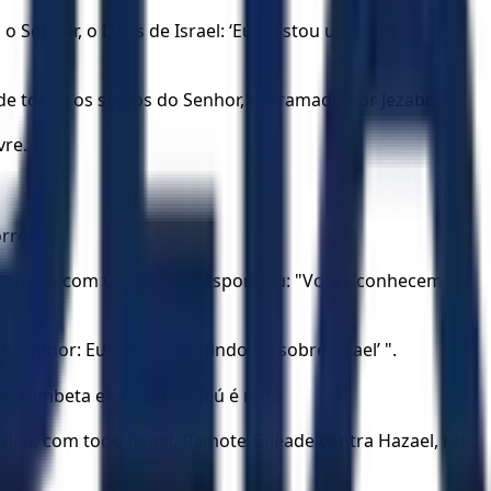
o Senhor, o Deus de Israel: ‘Eu o estou ungindo rei de
 de todos os servos do Senhor, derramado por Jezabel.
vre.
orrendo.
co queria com você? " Jeú respondeu: "Vocês conhecem
o Senhor: Eu o estou ungindo rei sobre Israel’ ".
rombeta e gritaram: "Jeú é rei! "
ndeu, com todo Israel, Ramote-Gileade contra Hazael, rei