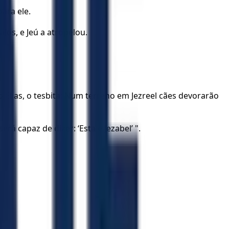
ara ele.
los, e Jeú a atropelou.
 Elias, o tesbita: Num terreno em Jezreel cães devorarão
 capaz de dizer: ‘Esta é Jezabel’ ".