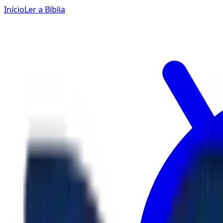
Início
Ler a Bíblia