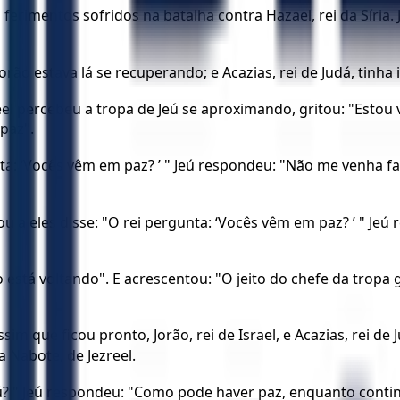
os ferimentos sofridos na batalha contra Hazael, rei da Sír
rão estava lá se recuperando; e Acazias, rei de Judá, tinha id
reel percebeu a tropa de Jeú se aproximando, gritou: "Esto
paz".
nta: ‘Vocês vêm em paz? ’ " Jeú respondeu: "Não me venha fa
 a eles disse: "O rei pergunta: ‘Vocês vêm em paz? ’ " Jeú
 está voltando". E acrescentou: "O jeito do chefe da tropa g
m que ficou pronto, Jorão, rei de Israel, e Acazias, rei de
 Nabote, de Jezreel.
 " Jeú respondeu: "Como pode haver paz, enquanto continua 