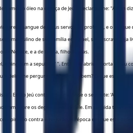
erramou o óleo na cabeça de Jeú e declarou-lhe: "Assim diz 
 vingarei o sangue de meus servos, os profetas, e o sangue
exo masculino de sua família em Israel, seja escravo seja li
o de Nebate, e a de Baasa, filho de Aías.
 e ninguém a sepultará’ ". Então ele abriu a porta e saiu c
i, um deles lhe perguntou: "Está tudo bem? O que esse lou
se". Então Jeú contou: "Ele me disse o seguinte: ‘Assim diz 
eram sobre os degraus diante dele. Em seguida tocaram a t
 conspiração contra o rei Jorão, na época em que este defe