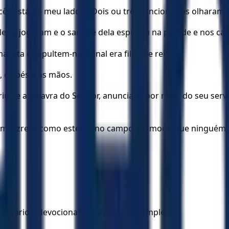
cês está do meu lado? " Dois ou três funcionários olharam p
es a jogaram e o sangue dela espirrou na parede e nos cava
ita e sepultem-na, afinal era filha de rei".
 os pés e as mãos.
iu-se a palavra do Senhor, anunciada por meio do seu servo
 Jezreel, como esterco no campo, de modo que ninguém será
los diários, devocionais e navegação completa.