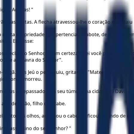
ição, Acazias! "
ão nas costas. A flecha atravessou-lhe o coração e ele caiu
ue-o nesta propriedade que pertencia a Nabote, de Jezreel. 
iva. Ele disse:
os, declara o Senhor, e com certeza farei você pagar por i
forme a palavra do Senhor".
Bete-Hagã. Mas Jeú o perseguiu, gritando: "Matem-no também
gido, onde morreu.
om seus antepassados em seu túmulo, na cidade de Davi.
 ano de Jorão, filho de Acabe.
el pintou os olhos, arrumou o cabelo e ficou olhando de uma
inri, assassino do seu senhor? "