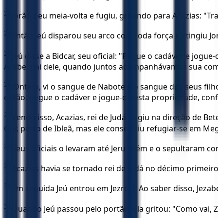
23
Jorão deu meia-volta e fugiu, gritando para Acazias: "Tra
24
Então Jeú disparou seu arco com toda força e atingiu Jor
25
Jeú disse a Bidcar, seu oficial: "Pegue o cadáver e jog
Acabe, pai dele, quando juntos acompanhávamos sua comit
26
‘Ontem, vi o sangue de Nabote e o sangue dos seus filh
então, pegue o cadáver e jogue-o nesta propriedade, con
27
Vendo isso, Acazias, rei de Judá, fugiu na direção de 
Gur, perto de Ibleã, mas ele conseguiu refugiar-se em Me
28
Seus oficiais o levaram até Jerusalém e o sepultaram c
29
Acazias havia se tornado rei de Judá no décimo primeiro
30
Em seguida Jeú entrou em Jezreel. Ao saber disso, Jezab
31
Quando Jeú passou pelo portão, ela gritou: "Como vai, Z