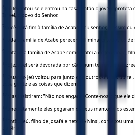
6
Jeú levantou-se e entrou na casa. Então o jovem profeta d
Israel, o povo do Senhor.
7
Você dará fim à família de Acabe, seu senhor, e assim eu
8
Toda a família de Acabe perecerá. Eliminarei todos os de s
9
Tratarei a família de Acabe como tratei a de Jeroboão, filh
10
E Jezabel será devorada por cães num terreno em Jezreel,
11
Quando Jeú voltou para junto dos outros oficiais do re
essa gente e as coisas que dizem".
12
Mas insistiram: "Não nos engane! Conte-nos o que ele dis
13
Imediatamente eles pegaram os seus mantos e os estend
14
Então Jeú, filho de Josafá e neto de Ninsi, começou uma
da Síria.