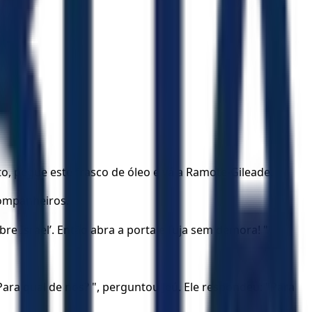
o, pegue este frasco de óleo e vá a Ramote-Gileade.
 companheiros.
re Israel’. Então abra a porta e fuja sem demora! "
ra qual de nós? ", perguntou Jeú. Ele respondeu: "Para