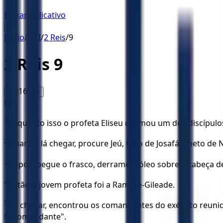
Baixar Aplicativo
☰
Início
/
NVI
/
2 Reis
/
9
2 Reis
9
16
A-
A+
NVI
1
Enquanto isso o profeta Eliseu chamou um dos discípulos 
2
Quando lá chegar, procure Jeú, filho de Josafá e neto de 
3
Depois pegue o frasco, derrame o óleo sobre a cabeça dele
4
Então o jovem profeta foi a Ramote-Gileade.
5
Ao chegar, encontrou os comandantes do exército reunid
ti, comandante".