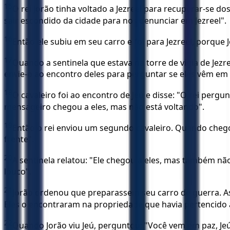
15
O rei Jorão tinha voltado a Jezreel para recuperar-se d
sair escondido da cidade para nos denunciar em Jezreel".
16
Então ele subiu em seu carro e foi para Jezreel, porque Jo
17
Quando a sentinela que estava na torre de vigia de Jez
envie-o ao encontro deles para perguntar se eles vêm em 
18
O cavaleiro foi ao encontro de Jeú e disse: "O rei pergu
mensageiro chegou a eles, mas não está voltando".
19
Então o rei enviou um segundo cavaleiro. Quando chegou
frente".
20
A sentinela relatou: "Ele chegou a eles, mas também não
louco".
21
Jorão ordenou que preparassem seu carro de guerra. Assi
Eles o encontraram na propriedade que havia pertencido a
22
Quando Jorão viu Jeú, perguntou: "Você vem em paz, Jeú?