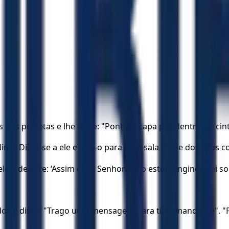
dos profetas e lhe disse: "Ponha a capa por dentro do cint
Ninsi. Dirija-se a ele e leve-o para uma sala longe dos seus
 e declare: ‘Assim diz o Senhor: Eu o estou ungindo rei sob
os e disse: "Trago uma mensagem para ti, comandante". "Pa