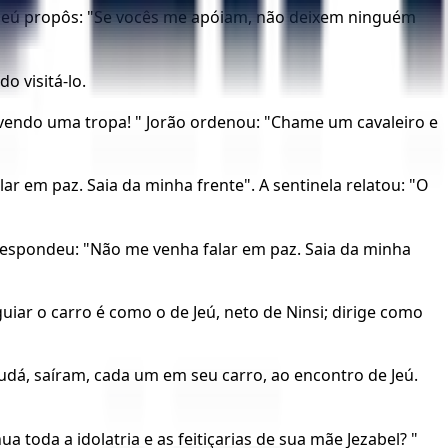
ia. Jeú propôs: "Se vocês me apóiam, não deixem ninguém
o visitá-lo.
u vendo uma tropa! " Jorão ordenou: "Chame um cavaleiro e
lar em paz. Saia da minha frente". A sentinela relatou: "O
 respondeu: "Não me venha falar em paz. Saia da minha
uiar o carro é como o de Jeú, neto de Ninsi; dirige como
 Judá, saíram, cada um em seu carro, ao encontro de Jeú.
toda a idolatria e as feitiçarias de sua mãe Jezabel? "