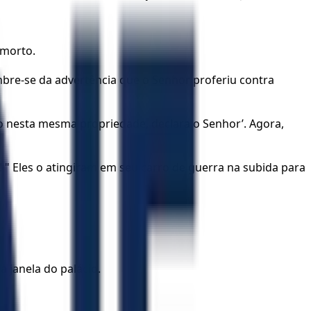
 morto.
Lembre-se da advertência que o Senhor proferiu contra
sso nesta mesma propriedade, declara o Senhor’. Agora,
! " Eles o atingiram em seu carro de guerra na subida para
 janela do palácio.