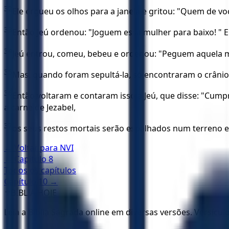
32
Ele ergueu os olhos para a janela e gritou: "Quem de vo
33
Então Jeú ordenou: "Joguem essa mulher para baixo! " El
34
Jeú entrou, comeu, bebeu e ordenou: "Peguem aquela mald
35
Mas, quando foram sepultá-la, só encontraram o crânio,
36
Então voltaram e contaram isso a Jeú, que disse: "Cumpr
a carne de Jezabel,
37
os seus restos mortais serão espalhados num terreno em
← Voltar para
NVI
← Capítulo
8
Todos os capítulos
Capítulo
10
→
✝️
BÍBLIA HOJE
Leia a Bíblia Sagrada online em diversas versões. Versícu