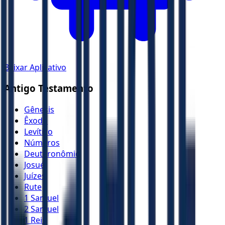
Baixar Aplicativo
Antigo Testamento
Gênesis
Êxodo
Levítico
Números
Deuteronômio
Josué
Juízes
Rute
1 Samuel
2 Samuel
1 Reis