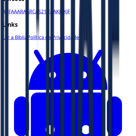
ACF
AA
ARA
ARC
AS21
JFAA
KJA
KJF
Links
Ler a Bíblia
Política de Privacidade