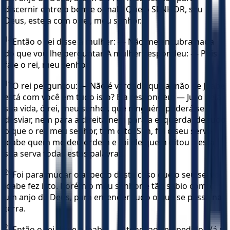
discernir entre o bem e o mal.” Que o SENHOR, seu
Deus, esteja com o rei, meu senhor.
18
Então o rei disse à mulher: — Não me encubra nada
do que vou lhe perguntar. A mulher respondeu: — Pois
fale o rei, meu senhor.
19
O rei perguntou: — Não é verdade que a mão de Joabe
está com você em tudo isto? Ela respondeu: — Juro pela
sua vida, ó rei, meu senhor, que ninguém poderá se
desviar, nem para a direita nem para a esquerda, de tudo
o que o rei, meu senhor, tem dito. Sim, foi o seu servo
Joabe quem me deu ordem e foi ele quem ditou a esta
sua serva todas estas palavras.
20
Foi para mudar o aspecto deste caso que o seu servo
Joabe fez isto. Porém o meu senhor é tão sábio como
um anjo de Deus, para entender tudo o que se passa na
terra.
21
Então o rei disse a Joabe: — Atendi ao seu pedido. Vá e