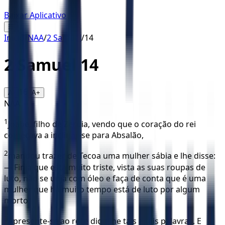
Baixar Aplicativo
☰
Início
/
NAA
/
2 Samuel
/
14
2 Samuel
14
16
A-
A+
NAA
1
Joabe, filho de Zeruia, vendo que o coração do rei
começava a inclinar-se para Absalão,
2
mandou trazer de Tecoa uma mulher sábia e lhe disse:
— Finja que está muito triste, vista as suas roupas de
luto, não se unja com óleo e faça de conta que é uma
mulher que há muito tempo está de luto por algum
morto.
3
Apresente-se ao rei e diga-lhe tais e tais palavras. E