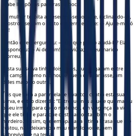
Joabe lhe pôs as palavras na boca.
4
A mulher tecoíta apresentou-se ao rei, e, inclinando-se,
prostrou-se com o rosto em terra e disse: — Ajude-me, ó
rei!
5
Então o rei perguntou: — Em que posso ajudá-la? Ela
respondeu: — Ai de mim! Sou viúva; o meu marido
morreu.
6
Esta sua serva tinha dois filhos, que brigaram entre si
no campo. Como não houve quem os apartasse, um
deles matou o outro.
7
Eis que toda a parentela se levantou contra esta sua
serva, e estão dizendo: “Entregue-nos aquele que matou
o seu irmão, para que o matemos, em vingança da vida
que ele tirou e para que destruamos também o
herdeiro.” Assim, querem apagar a última brasa que me
restou, não deixando a meu marido nome, nem
sobrevivente na terra.