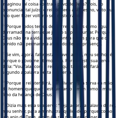
imaginou tal coisa contra o povo de Deus? Pois, ao
pronunciar tal juízo, o rei condena a si mesmo, visto que
não quer fazer voltar o seu desterrado.
14
Porque todos temos de morrer; somos como água
derramada na terra que já não se pode juntar. Porque
Deus não tira a vida, mas encontra meios para que o
banido não permaneça afastado de sua presença.
15
Se vim, agora, falar esta palavra ao rei, meu senhor, é
porque o povo me atemorizou. Porque esta sua serva
dizia: “Vou falar com o rei, porque talvez ele fará
segundo a palavra desta sua serva.
16
Porque o rei atenderá, para livrar a sua serva da mão
do homem que quer destruir tanto a mim como a meu
filho da herança de Deus.”
17
Dizia mais esta sua serva: “Seja, agora, a palavra do rei,
meu senhor, para a minha tranquilidade, porque, como
um anjo de Deus, assim é o rei, meu senhor, para