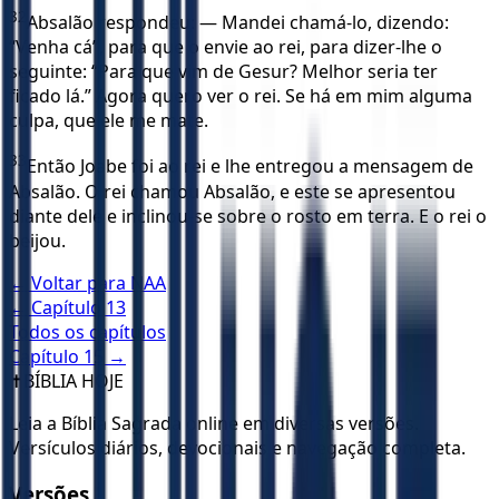
32
Absalão respondeu: — Mandei chamá-lo, dizendo:
“Venha cá”, para que o envie ao rei, para dizer-lhe o
seguinte: “Para que vim de Gesur? Melhor seria ter
ficado lá.” Agora quero ver o rei. Se há em mim alguma
culpa, que ele me mate.
33
Então Joabe foi ao rei e lhe entregou a mensagem de
Absalão. O rei chamou Absalão, e este se apresentou
diante dele e inclinou-se sobre o rosto em terra. E o rei o
beijou.
← Voltar para
NAA
← Capítulo
13
Todos os capítulos
Capítulo
15
→
✝️
BÍBLIA HOJE
Leia a Bíblia Sagrada online em diversas versões.
Versículos diários, devocionais e navegação completa.
Versões