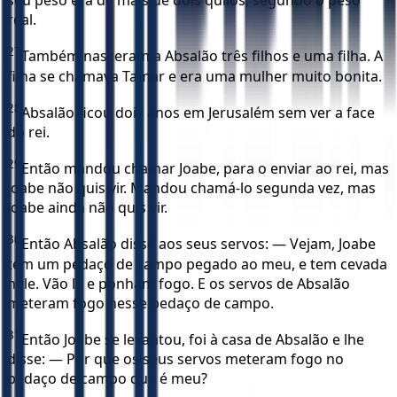
seu peso era de mais de dois quilos, segundo o peso
real.
27
Também nasceram a Absalão três filhos e uma filha. A
filha se chamava Tamar e era uma mulher muito bonita.
28
Absalão ficou dois anos em Jerusalém sem ver a face
do rei.
29
Então mandou chamar Joabe, para o enviar ao rei, mas
Joabe não quis vir. Mandou chamá-lo segunda vez, mas
Joabe ainda não quis vir.
30
Então Absalão disse aos seus servos: — Vejam, Joabe
tem um pedaço de campo pegado ao meu, e tem cevada
nele. Vão lá e ponham fogo. E os servos de Absalão
meteram fogo nesse pedaço de campo.
31
Então Joabe se levantou, foi à casa de Absalão e lhe
disse: — Por que os seus servos meteram fogo no
pedaço de campo que é meu?