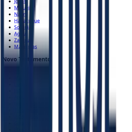
Jonas
Miquéias
Naum
Habacuque
Sofonias
Ageu
Zacarias
Malaquias
Novo Testamento
Mateus
Marcos
Lucas
João
Atos
Romanos
1 Coríntios
2 Coríntios
Gálatas
Efésios