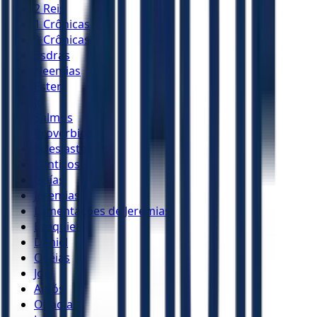
2 Reis
1 Crônicas
2 Crônicas
Esdras
Neemias
Ester
Jó
Salmos
Provérbios
Eclesiastes
Cânticos
Isaías
Jeremias
Lamentações de Jeremias
Ezequiel
Daniel
Oséias
Joel
Amós
Obadias