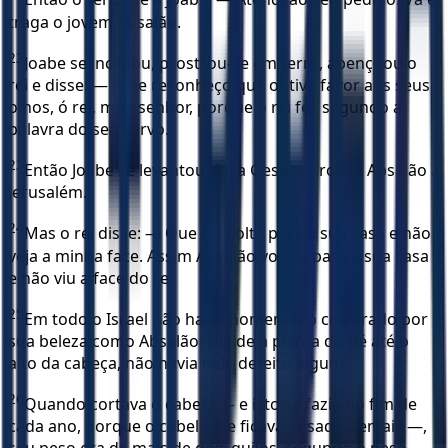
traga o jovem Absalão.
22
Joabe se inclinou, prostrou-se em terra, abençoou o
rei e disse: — Hoje reconheço que obtive favor aos seus
olhos, ó rei, meu senhor, porque o rei fez segundo a
palavra do seu servo.
23
Então Joabe se levantou, foi a Gesur e trouxe Absalão a
Jerusalém.
24
Mas o rei disse: — Que ele volte para a sua casa e não
veja a minha face. Assim Absalão voltou para a sua casa
e não viu a face do rei.
25
Em todo o Israel não havia homem tão celebrado por
sua beleza como Absalão. Desde a planta do pé até o
alto da cabeça, não havia nele defeito algum.
26
Quando cortava o cabelo — e isto se fazia no fim de
cada ano, porque o cabelo lhe ficava pesado demais —,