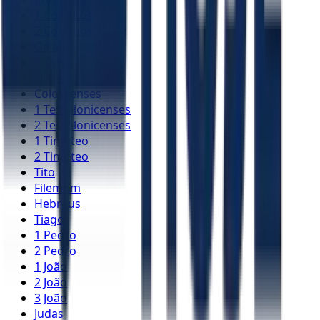
1 Coríntios
2 Coríntios
Gálatas
Efésios
Filipenses
Colossenses
1 Tessalonicenses
2 Tessalonicenses
1 Timóteo
2 Timóteo
Tito
Filemom
Hebreus
Tiago
1 Pedro
2 Pedro
1 João
2 João
3 João
Judas