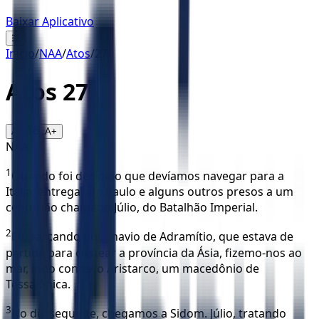
Baixar Aplicativo
☰
Início
/
NAA
/
Atos
/
27
Atos
27
16
A-
A+
NAA
1
Quando foi decidido que devíamos navegar para a
Itália, entregaram Paulo e alguns outros presos a um
centurião chamado Júlio, do Batalhão Imperial.
2
Embarcando num navio de Adramítio, que estava de
partida para costear a província da Ásia, fizemo-nos ao
mar, indo conosco Aristarco, um macedônio de
Tessalônica.
3
No dia seguinte, chegamos a Sidom. Júlio, tratando