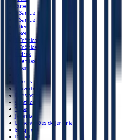
Rute
1 Samuel
2 Samuel
1 Reis
2 Reis
1 Crônicas
2 Crônicas
Esdras
Neemias
Ester
Jó
Salmos
Provérbios
Eclesiastes
Cânticos
Isaías
Jeremias
Lamentações de Jeremias
Ezequiel
Daniel