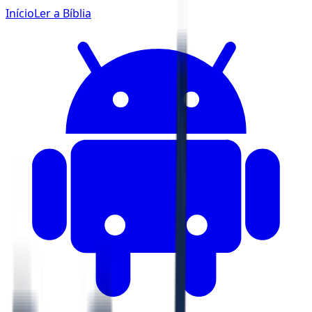
Início
Ler a Bíblia