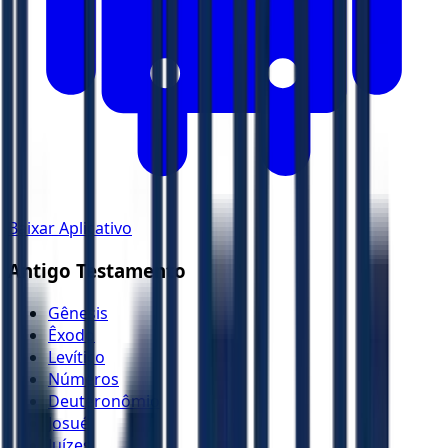
Baixar Aplicativo
Antigo Testamento
Gênesis
Êxodo
Levítico
Números
Deuteronômio
Josué
Juízes