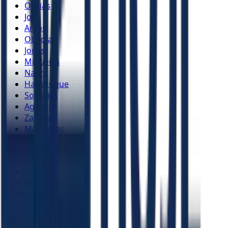
Oséias
Joel
Amós
Obadias
Jonas
Miquéias
Naum
Habacuque
Sofonias
Ageu
Zacarias
Malaquias
Novo Testamento
Mateus
Marcos
Lucas
João
Atos
Romanos