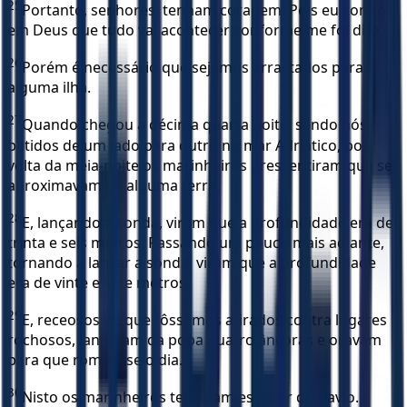
25
Portanto, senhores, tenham coragem! Pois eu confio
em Deus que tudo vai acontecer conforme me foi dito.
26
Porém é necessário que sejamos arrastados para
alguma ilha.
27
Quando chegou a décima quarta noite, sendo nós
batidos de um lado para outro no mar Adriático, por
volta da meia-noite os marinheiros pressentiram que se
aproximavam de alguma terra.
28
E, lançando a sonda, viram que a profundidade era de
trinta e seis metros. Passando um pouco mais adiante,
tornando a lançar a sonda, viram que a profundidade
era de vinte e sete metros.
29
E, receosos de que fôssemos atirados contra lugares
rochosos, lançaram da popa quatro âncoras e oravam
para que rompesse o dia.
30
Nisto os marinheiros tentaram escapar do navio.