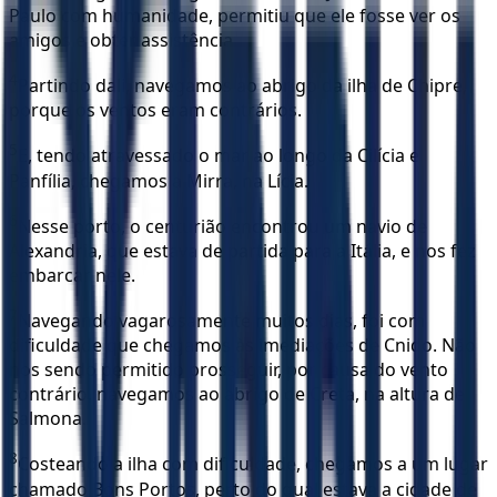
Paulo com humanidade, permitiu que ele fosse ver os
amigos e obter assistência.
4
Partindo dali, navegamos ao abrigo da ilha de Chipre,
porque os ventos eram contrários.
5
E, tendo atravessado o mar ao longo da Cilícia e
Panfília, chegamos a Mirra, na Lícia.
6
Nesse porto, o centurião encontrou um navio de
Alexandria, que estava de partida para a Itália, e nos fez
embarcar nele.
7
Navegando vagarosamente muitos dias, foi com
dificuldade que chegamos às imediações de Cnido. Não
nos sendo permitido prosseguir, por causa do vento
contrário, navegamos ao abrigo de Creta, na altura de
Salmona.
8
Costeando a ilha com dificuldade, chegamos a um lugar
chamado Bons Portos, perto do qual estava a cidade de