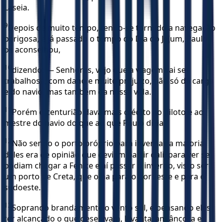
Laseia.
9
Depois de muito tempo, tendo-se tornado a navegação
perigosa, e já passado o tempo do Dia do Jejum, Paulo
os aconselhou,
10
dizendo: — Senhores, vejo que a viagem vai ser
trabalhosa, com dano e muito prejuízo, não só da carga
e do navio, mas também da nossa vida.
11
Porém o centurião dava mais crédito ao piloto e ao
mestre do navio do que ao que Paulo dizia.
12
Não sendo o porto próprio para invernar, a maioria
deles era de opinião que deviam partir dali, para ver se
podiam chegar a Fenice e aí passar o inverno, visto ser
um porto de Creta, que olha para o noroeste e para o
sudoeste.
13
Soprando brandamente o vento sul, e pensando eles
ter alcançado o que desejavam, levantaram âncora e