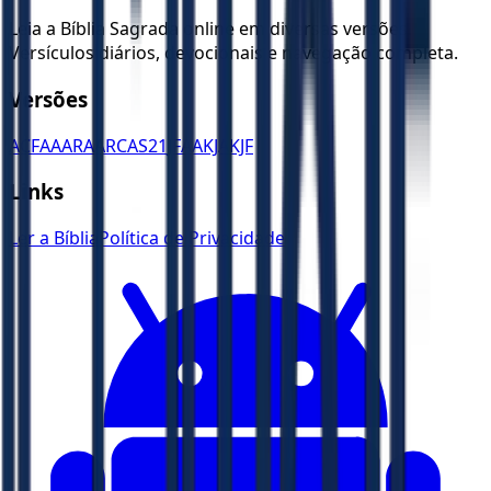
Leia a Bíblia Sagrada online em diversas versões.
Versículos diários, devocionais e navegação completa.
Versões
ACF
AA
ARA
ARC
AS21
JFAA
KJA
KJF
Links
Ler a Bíblia
Política de Privacidade