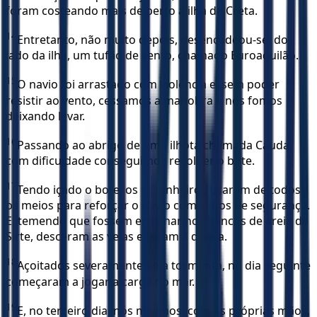
foram costeando mais de perto a ilha de Creta.
14
Entretanto, não muito depois, desencadeou-se, do
lado da ilha, um tufão de vento, chamado Euroaquilão.
15
O navio foi arrastado com violência e, sem poder
resistir ao vento, cessamos a manobra e nos fomos
deixando levar.
16
Passando ao abrigo de uma ilhota chamada Cauda,
com dificuldade conseguimos recolher o bote.
17
Tendo içado o bote, os marinheiros usaram de todos
os meios para reforçar o navio com cabos de segurança.
E, temendo que fossem encalhar nos bancos de areia de
Sirte, desceram as velas e foram à deriva.
18
Açoitados severamente pela tormenta, no dia seguinte
começaram a jogar a carga no mar.
19
E, no terceiro dia, nós mesmos, com as próprias mãos,