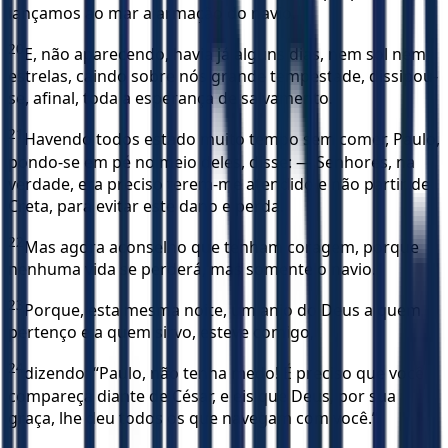
lançamos ao mar a armação do navio.
20
E, não aparecendo, havia já alguns dias, nem sol nem
estrelas, caindo sobre nós grande tempestade, dissipou-
se, afinal, toda a esperança de salvamento.
21
Havendo todos estado muito tempo sem comer, Paulo,
pondo-se em pé no meio deles, disse: — Senhores, na
verdade, era preciso terem-me atendido e não partir de
Creta, para evitar este dano e perda.
22
Mas agora aconselho que tenham coragem, porque
nenhuma vida se perderá, mas somente o navio.
23
Porque, esta mesma noite, um anjo do Deus a quem
pertenço e a quem sirvo, esteve comigo,
24
dizendo: “Paulo, não tenha medo! É preciso que você
compareça diante de César, e eis que Deus, por sua
graça, lhe deu todos os que navegam com você.”