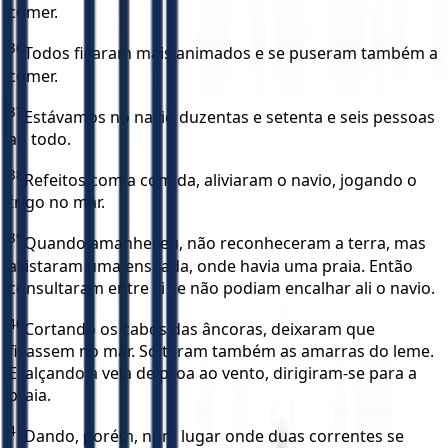
comer.
36
Todos ficaram mais animados e se puseram também a
comer.
37
Estávamos no navio duzentas e setenta e seis pessoas
ao todo.
38
Refeitos com a comida, aliviaram o navio, jogando o
trigo no mar.
39
Quando amanheceu, não reconheceram a terra, mas
avistaram uma enseada, onde havia uma praia. Então
consultaram entre si se não podiam encalhar ali o navio.
40
Cortando os cabos das âncoras, deixaram que
ficassem no mar. Soltaram também as amarras do leme.
E, alçando a vela de proa ao vento, dirigiram-se para a
praia.
41
Dando, porém, num lugar onde duas correntes se