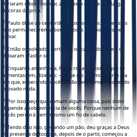
Arriaram o bote no mar, a pretexto de que iam largar
âncoras da proa.
31
Paulo disse ao centurião e aos soldados: — Se estes
não permanecerem a bordo, vocês não poderão se
salvar.
32
Então os soldados cortaram os cabos do bote e o
deixaram afastar-se.
33
Enquanto amanhecia, Paulo rogava a todos que se
alimentassem, dizendo: — Hoje é o décimo quarto dia
em que, esperando, vocês estão sem comer, não tendo
provado nada.
34
Por isso peço que comam alguma coisa, pois disto
depende a sobrevivência de vocês. Porque nenhum de
vocês perderá nem mesmo um fio de cabelo.
35
Tendo dito isto, pegando um pão, deu graças a Deus
na presença de todos e, depois de o partir, começou a