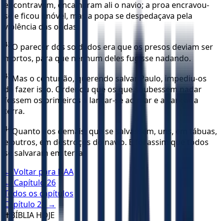
encontravam, encalharam ali o navio; a proa encravou-
se e ficou imóvel, mas a popa se despedaçava pela
violência das ondas.
42
O parecer dos soldados era que os presos deviam ser
mortos, para que nenhum deles fugisse nadando.
43
Mas o centurião, querendo salvar Paulo, impediu-os
de fazer isso. Ordenou que os que soubessem nadar
fossem os primeiros a lançar-se ao mar e alcançar a
terra.
44
Quanto aos demais, que se salvassem, uns, em tábuas,
e outros, em destroços do navio. E foi assim que todos
se salvaram em terra.
← Voltar para
NAA
← Capítulo
26
Todos os capítulos
Capítulo
28
→
✝️
BÍBLIA HOJE