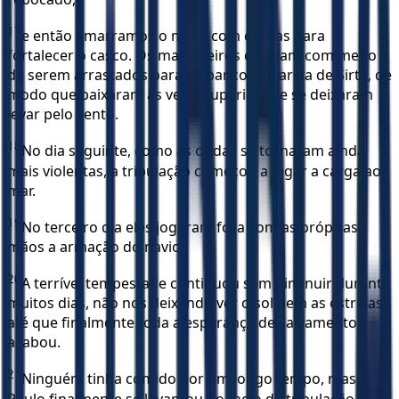
17
e então amarramos o navio com cordas para
fortalecer o casco. Os marinheiros estavam com medo
de serem arrastados para os bancos de areia de Sirte, de
modo que baixaram as velas superiores e se deixaram
levar pelo vento.
18
No dia seguinte, como as ondas se tornaram ainda
mais violentas, a tripulação começou a jogar a carga ao
mar.
19
No terceiro dia eles jogaram fora com as próprias
mãos a armação do navio.
20
A terrível tempestade continuou sem diminuir durante
muitos dias, não nos deixando ver o sol nem as estrelas,
até que finalmente toda a esperança de salvamento
acabou.
21
Ninguém tinha comido por um longo tempo, mas
Paulo finalmente se levantou no meio da tripulação e