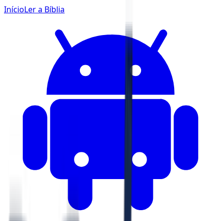
Início
Ler a Bíblia