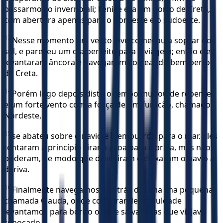
passarmos o inverno ali; Fenice era um porto de Creta,
com abertura apenas para o noroeste e o sudoeste.
13
Nesse momento um vento leve começou a soprar do
sul, e pareceu um dia perfeito para a viagem; então eles
levantaram âncora e navegaram costeando bem perto
de Creta.
14
Porém logo depois disto o tempo mudou de repente,
e um forte vento com a força de um furacão, chamado
Nordeste,
15
se abateu sobre o navio e o empurrou para o mar. Eles
tentaram a princípio virar a proa para a praia, mas não
puderam, de modo que desistiram e deixaram o navio à
deriva.
16
Finalmente navegamos por trás de uma ilha pequena
chamada Clauda, onde com grande dificuldade
levantamos para bordo o bote salva-vidas que viajava
rebocado,