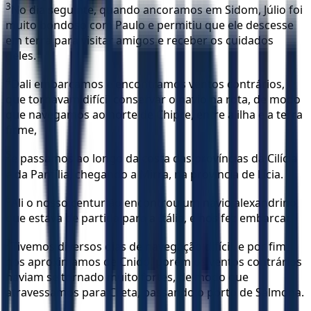
3
No dia seguinte, quando ancoramos em Sidom, Júlio foi
muito bondoso com Paulo e permitiu que ele descesse
em terra para visitar amigos e receber os cuidados
deles.
4
Dali embarcamos e encontramos ventos contrários,
que tornavam difícil conservar o navio na rota, de modo
que navegamos ao norte de Chipre, entre a ilha e a terra
firme,
5
e passamos ao longo da costa das províncias da Cilícia
e da Panfília, chegando a Mirra, na província de Lícia.
6
Ali o nosso centurião encontrou um navio alexandrino
que estava de partida para a Itália, e nos fez embarcar.
7
Tivemos diversos dias de navegação difícil, e por fim
nos aproximamos de Cnido, porém os ventos contrários
haviam se tornado muito fortes, de modo que
atravessamos para Creta, passando o porto de Salmona.