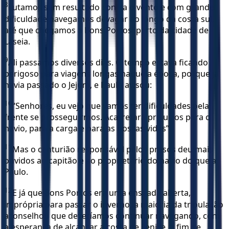
8
Lutamos sem resultado contra o vento e com grande
dificuldade navegamos devagar ao longo da costa sul,
até que chegamos a Bons Portos, perto da cidade de
Laseia.
9
Ali passamos diversos dias. O tempo estava ficando
perigoso para viagens longas naquela época, porque já
havia passado o Jejum, e Paulo avisou:
10
“Senhores, eu vejo que vamos ter dificuldades pela
frente se prosseguirmos. Acarretará prejuízos para o
navio, para a carga e para as nossas vidas”.
11
Mas o centurião responsável pelos presos deu mais
ouvidos ao capitão e ao proprietário do navio do que a
Paulo.
12
E já que Bons Portos era uma enseada aberta,
imprópria para passar o inverno, a maioria da tripulação
aconselhou que deveríamos continuar navegando, com
a esperança de alcançar a costa de Fenice, a fim de