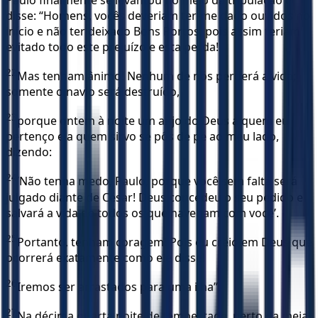
disse: “Homens, vocês deveriam ter-me dado ouvidos no
início e não ter deixado Bons Portos, pois assim teriam
evitado todo este prejuízo e esta perda!
22
Mas tenham ânimo! Nenhum de nós perderá a vida;
somente o navio será destruído,
23
porque ontem à noite um anjo do Deus a quem eu
pertenço e a quem sirvo se pôs de pé ao meu lado,
dizendo:
24
‘Não tenha medo, Paulo, porque você sem falta será
julgado diante de César! Deus concedeu o seu pedido e
salvará a vida de todos os que navegam com você’.
25
Portanto, tenham coragem! Pois eu creio em Deus que
ocorrerá exatamente como ele disse!
26
Iremos ser arrastados para uma ilha”.
27
Na décima quarta noite de tempestade, perto da meia-