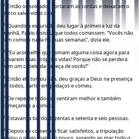
32
Então os soldados cortaram as cordas e deixaram o
barco salva-vidas cair.
33
Quando a escuridão deu lugar à primeira luz da
manhã, Paulo insistiu que todos comessem. “Vocês não
têm comido nada há duas semanas”, dizia ele.
34
“Eu aconselho que comam alguma coisa agora para
salvarem suas próprias vidas! Porque não se perderá
nem um cabelo da cabeça de vocês!”
35
Então ele tomou pão, deu graças a Deus na presença
de todos, partiu em pedaços e comeu.
36
De repente todos se sentiram melhor e também
começamos a comer.
37
Estavam a bordo duzentas e setenta e seis pessoas.
38
Depois de comer até ficar satisfeitos, a tripulação
aliviou o navio mais um pouco, jogando ao mar todo o