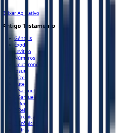
Baixar Aplicativo
Antigo Testamento
Gênesis
Êxodo
Levítico
Números
Deuteronômio
Josué
Juízes
Rute
1 Samuel
2 Samuel
1 Reis
2 Reis
1 Crônicas
2 Crônicas
Esdras