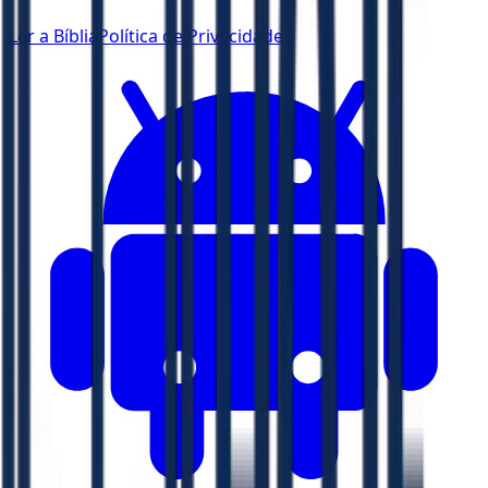
Ler a Bíblia
Política de Privacidade