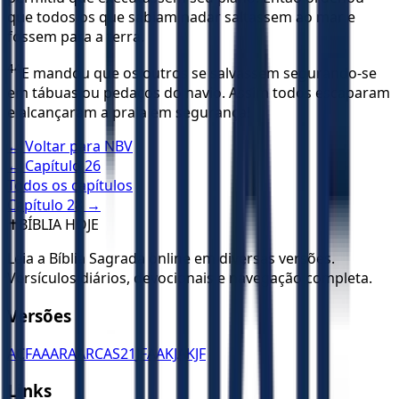
que todos os que sabiam nadar saltassem ao mar e
fossem para a terra.
44
E mandou que os outros se salvassem segurando-se
em tábuas ou pedaços do navio. Assim todos escaparam
e alcançaram a praia em segurança!
← Voltar para
NBV
← Capítulo
26
Todos os capítulos
Capítulo
28
→
✝️
BÍBLIA HOJE
Leia a Bíblia Sagrada online em diversas versões.
Versículos diários, devocionais e navegação completa.
Versões
ACF
AA
ARA
ARC
AS21
JFAA
KJA
KJF
Links