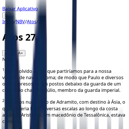
Baixar Aplicativo
☰
Início
/
NBV
/
Atos
/
27
Atos
27
16
A-
A+
NBV
1
Foi resolvido assim que partiríamos para a nossa
viagem de navio a Roma; de modo que Paulo e diversos
outros presos foram postos debaixo da guarda de um
centurião chamado Júlio, membro da guarda imperial.
2
Partimos num navio de Adramito, com destino à Ásia, o
qual deveria fazer diversas escalas ao longo da costa
asiática. Aristarco, um macedônio de Tessalônica, estava
conosco.