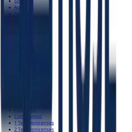
Sofonias
Ageu
Zacarias
Malaquias
Novo Testamento
Mateus
Marcos
Lucas
João
Atos
Romanos
1 Coríntios
2 Coríntios
Gálatas
Efésios
Filipenses
Colossenses
1 Tessalonicenses
2 Tessalonicenses