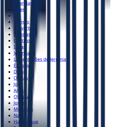
Neemias
Ester
Jó
Salmos
Provérbios
Eclesiastes
Cânticos
Isaías
Jeremias
Lamentações de Jeremias
Ezequiel
Daniel
Oséias
Joel
Amós
Obadias
Jonas
Miquéias
Naum
Habacuque