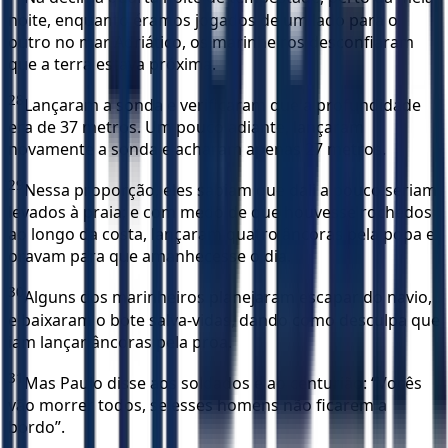
noite, enquanto éramos jogados de um lado para o
outro no mar Adriático, os marinheiros desconfiaram
que a terra estava próxima.
28
Lançaram a sonda e verificaram que a profundidade
era de 37 metros. Um pouco adiante, lançaram
novamente a sonda e acharam apenas 27 metros.
29
Nessa proporção, eles sabiam que dali a pouco seriam
levados à praia; e com medo de que houvesse rochedos
ao longo da costa, lançaram quatro âncoras pela popa e
oravam para que amanhecesse o dia.
30
Alguns dos marinheiros planejaram escapar do navio,
e baixaram o bote salva-vidas, dando como desculpa que
iam lançar âncoras pela proa.
31
Mas Paulo disse aos soldados e ao centurião: “Vocês
vão morrer todos, se esses homens não ficarem a
bordo”.