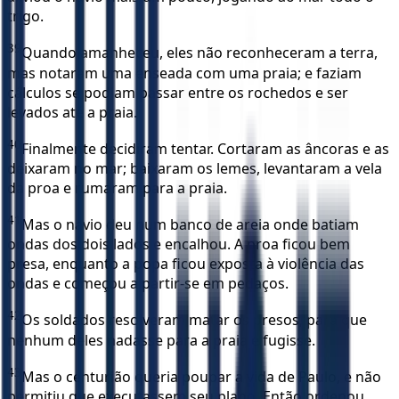
trigo.
39
Quando amanheceu, eles não reconheceram a terra,
mas notaram uma enseada com uma praia; e faziam
cálculos se podiam passar entre os rochedos e ser
levados até a praia.
40
Finalmente decidiram tentar. Cortaram as âncoras e as
deixaram no mar; baixaram os lemes, levantaram a vela
da proa e rumaram para a praia.
41
Mas o navio deu num banco de areia onde batiam
ondas dos dois lados e encalhou. A proa ficou bem
presa, enquanto a popa ficou exposta à violência das
ondas e começou a partir-se em pedaços.
42
Os soldados resolveram matar os presos, para que
nenhum deles nadasse para a praia e fugisse.
43
Mas o centurião queria poupar a vida de Paulo, e não
permitiu que executassem seu plano. Então ordenou