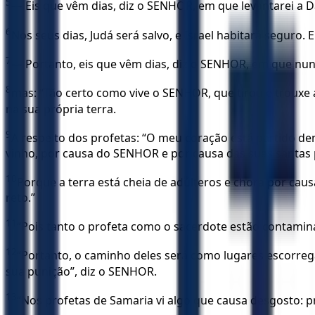
5
— Eis que vêm dias, diz o SENHOR, em que levantarei a Dav
6
Nos seus dias, Judá será salvo, e Israel habitará seguro
7
— Portanto, eis que vêm dias, diz o SENHOR, em que nunca
8
mas: “Tão certo como vive o SENHOR, que tirou e trouxe a
na sua própria terra.
9
A respeito dos profetas: “O meu coração está partid
vinho, por causa do SENHOR e por causa das suas santas 
10
Porque a terra está cheia de adúlteros e chora por caus
reto.”
11
“Pois tanto o profeta como o sacerdote estão contamin
12
“Portanto, o caminho deles será como lugares escorrega
sua punição”, diz o SENHOR.
13
“Nos profetas de Samaria vi algo que causa desgosto: p