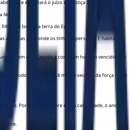
bedoria e executará o juízo e a justiça na terra.
ça Nossa”.
lhos de Israel da terra do Egito”,
as as terras para onde os tinha dispersado”. E habitarão
omo um homem embriagado e como um homem vencido pelo
rque o modo de vida deles é mau, e seu uso da força não é
R.
cairão. Porque trarei sobre eles a calamidade, o ano da
errante.