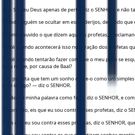
23
— Sou eu Deus apenas de perto, diz o SENHOR, e não 
24
Pode alguém se ocultar em esconderijos, de modo que e
25
Tenho ouvido o que dizem aqueles profetas, proclaman
26
Até quando acontecerá isso no coração dos profetas 
27
Até quando tentarão fazer com que o meu povo se esq
meu nome, por causa de Baal?
28
O profeta que tem um sonho conte-o como um simples s
com o trigo? — diz o SENHOR.
29
Não é a minha palavra como fogo, diz o SENHOR, e co
30
Portanto, eis que eu sou contra esses profetas, diz o
31
Eis que eu sou contra esses profetas, diz o SENHOR, que
32