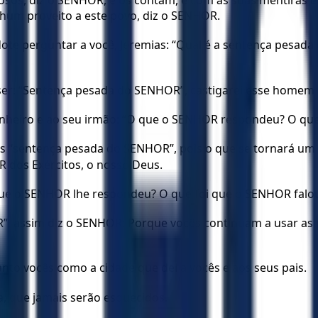
osos, diz o SENHOR, e os contam, e com as suas mentiras 
nhum proveito a este povo, diz o SENHOR.
te perguntar a você, Jeremias: “Qual é a sentença pesada 
ser: “Sentença pesada do SENHOR”, castigarei esse homem e
nheiro e ao seu irmão: “O que o SENHOR respondeu? O que
“sentença pesada do SENHOR”, pois o que se tornará um pe
 dos Exércitos, o nosso Deus.
 que o SENHOR lhe respondeu? O que foi que o SENHOR falo
, assim diz o SENHOR: Porque vocês continuam a usar as 
tanto vocês como a cidade que dei a vocês e aos seus pais.
, que jamais serão esquecidos.