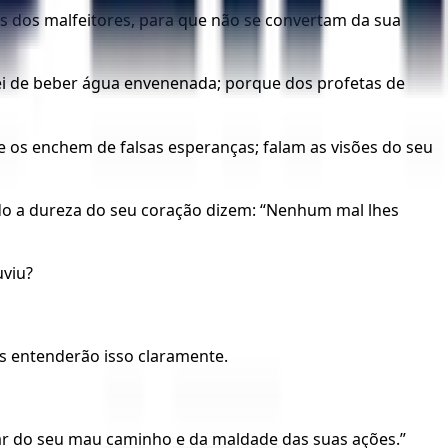
s dos malfeitores, para que não se convertam da sua
arei de beber água envenenada; porque dos profetas de
 os enchem de falsas esperanças; falam as visões do seu
o a dureza do seu coração dizem: “Nenhum mal lhes
uviu?
ês entenderão isso claramente.
tar do seu mau caminho e da maldade das suas ações.”