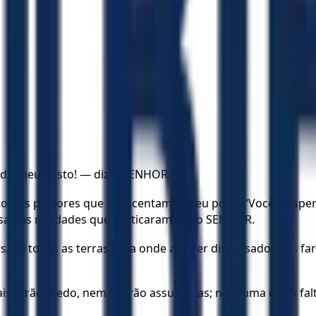
 do meu pasto! — diz o SENHOR.
eito dos pastores que apascentam o meu povo: “Vocês dispe
usa das maldades que praticaram, diz o SENHOR.
e todas as terras para onde as tiver dispersado, e as fare
ais terão medo, nem ficarão assustadas; nem uma delas fal