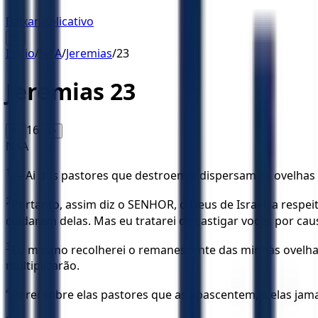
Baixar Aplicativo
☰
Início
/
NAA
/
Jeremias
/
23
Jeremias
23
16
A-
A+
NAA
1
— Ai dos pastores que destroem e dispersam as ovelhas
2
Portanto, assim diz o SENHOR, o Deus de Israel, a resp
cuidaram delas. Mas eu tratarei de castigar vocês por ca
3
Eu mesmo recolherei o remanescente das minhas ovelhas, d
multiplicarão.
4
Porei sobre elas pastores que as apascentem, e elas jam