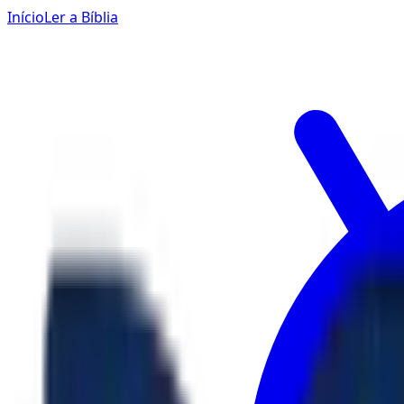
Início
Ler a Bíblia