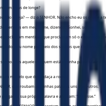
também Deus de longe?
u não o veja? — diz o SENHOR. Não encho eu os céus e a t
do mentiras em meu nome, dizendo: “Sonhei, sonhei.”
que proclamam mentiras, que proclamam só o engano do pr
ueça do meu nome por meio dos sonhos que contam uns ao
onho. Mas aquele em quem está a minha palavra fale a mi
mo um martelo que despedaça a rocha?
 SENHOR, que roubam as minhas palavras uns dos outros.
 pregam a sua própria palavra e afirmam: “Ele disse.”