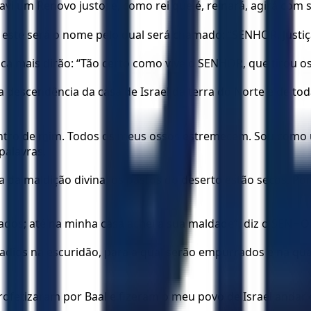
i um Renovo justo; e, como rei que é, reinará, agirá com sa
. E este será o nome pelo qual será chamado: “SENHOR, Justi
 mais dirão: “Tão certo como vive o SENHOR, que tirou os fi
 descendência da casa de Israel da terra do Norte e de tod
o dentro de mim. Todos os meus ossos estremecem. Sou c
palavras.
a da maldição divina; os pastos do deserto estão secos. Po
ados; até na minha casa achei a sua maldade”, diz o SENHO
dios na escuridão, para a qual serão empurrados e na qual 
rofetizaram por Baal e fizeram o meu povo de Israel andar 