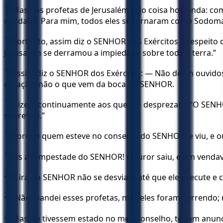
14
Mas nos profetas de Jerusalém vejo coisa horrenda: co
maldade. Para mim, todos eles se tornaram como Sodoma
15
Portanto, assim diz o SENHOR dos Exércitos a respeito 
Jerusalém se derramou a impiedade sobre toda a terra.”
16
Assim diz o SENHOR dos Exércitos: — Não deem ouvidos 
coração, não o que vem da boca do SENHOR.
17
Dizem continuamente aos que me desprezam: “O SENHOR
sobrevirá.”
18
Porque quem esteve no conselho do SENHOR, e viu, e ou
19
Eis a tempestade do SENHOR! O furor saiu, e um vendav
20
A ira do SENHOR não se desviará até que ele execute e 
21
“Não mandei esses profetas, mas eles foram correndo; n
22
Mas, se tivessem estado no meu conselho, teriam anunc