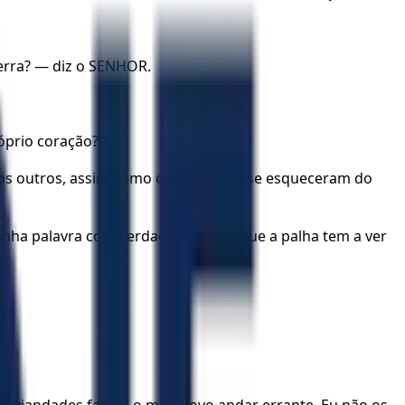
erra? — diz o SENHOR.
óprio coração?
s outros, assim como os pais deles se esqueceram do
nha palavra com verdade. O que é que a palha tem a ver