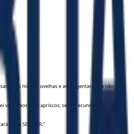
rsaram as minhas ovelhas e as afugentaram, e não
i voltar aos seus apriscos; serão fecundas e se
tará, diz o SENHOR.”