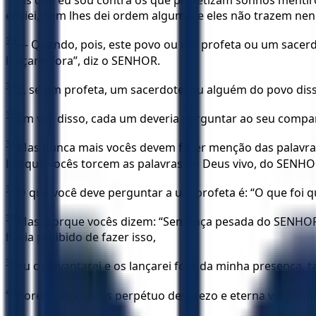
Eis que eu sou contra os que profetizam sonhos mentir
enviei, nem lhes dei ordem alguma; e eles não trazem ne
33
— Quando, pois, este povo ou um profeta ou um sacerdo
lançarei fora”, diz o SENHOR.
34
E, se um profeta, um sacerdote, ou alguém do povo dis
35
Em vez disso, cada um deveria perguntar ao seu compa
36
Mas nunca mais vocês devem fazer menção das palavras 
Porque vocês torcem as palavras do Deus vivo, do SENHOR
37
O que você deve perguntar a um profeta é: “O que foi
38
Mas, porque vocês dizem: “Sentença pesada do SENHOR”
havia proibido de fazer isso,
39
eu os levantarei e os lançarei fora da minha presença, 
40
Porei sobre vocês perpétuo desprezo e eterna vergonha