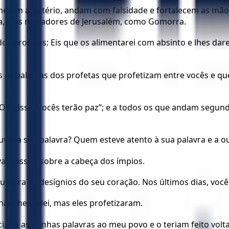
metem adultério, andam com falsidade e fortalecem as mão
, e os moradores de Jerusalém, como Gomorra.
dos profetas: Eis que os alimentarei com absinto e lhes d
às palavras dos profetas que profetizam entre vocês e que
 disse: Vocês terão paz”; e a todos os que andam segund
viu a sua palavra? Quem esteve atento à sua palavra e a o
al passou sobre a cabeça dos ímpios.
cumpra os desígnios do seu coração. Nos últimos dias, voc
ão lhes falei, mas eles profetizaram.
iado as minhas palavras ao meu povo e o teriam feito vol