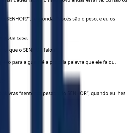
e leviandades fazem o meu povo andar errante. Eu não os
do SENHOR?”, responda: “Vocês são o peso, e eu os
 a sua casa.
 foi que o SENHOR falou?”
so para alguém é a própria palavra que ele falou.
u?”
palavras “sentença pesada do SENHOR”, quando eu lhes