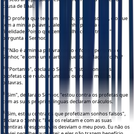
causa de Baal.
28
O profeta que tem um sonho, conte o sonho, e o que
tem a minha palavra, fale a minha palavra com
fidelidade. Pois o que tem a palha com o trigo? ",
pergunta o Senhor.
29
"Não é a minha palavra como o fogo", pergunta o
Senhor, "e como um martelo que despedaça a rocha?
30
"Portanto", declara o Senhor, "estou contra os
profetas que roubam uns dos outros as minhas
palavras.
31
Sim", declara o Senhor, "estou contra os profetas que
com as suas próprias línguas declaram oráculos.
32
Sim, estou contra os que profetizam sonhos falsos",
declara o Senhor. "Eles os relatam e com as suas
mentiras irresponsáveis desviam o meu povo. Eu não os
enviei nem lhes autorizei; e eles não trazem benefício