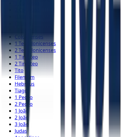
1 Coríntios
2 Coríntios
Gálatas
Efésios
Filipenses
Colossenses
1 Tessalonicenses
2 Tessalonicenses
1 Timóteo
2 Timóteo
Tito
Filemom
Hebreus
Tiago
1 Pedro
2 Pedro
1 João
2 João
3 João
Judas