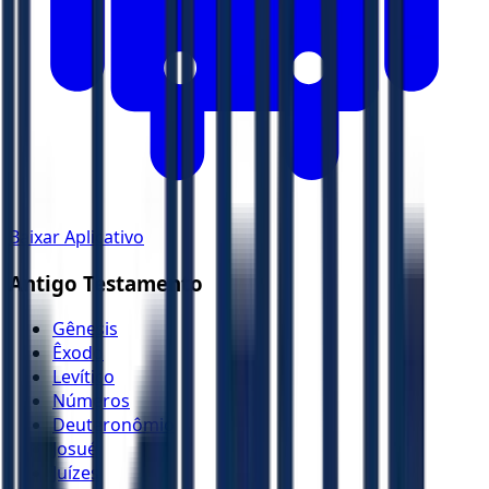
Baixar Aplicativo
Antigo Testamento
Gênesis
Êxodo
Levítico
Números
Deuteronômio
Josué
Juízes