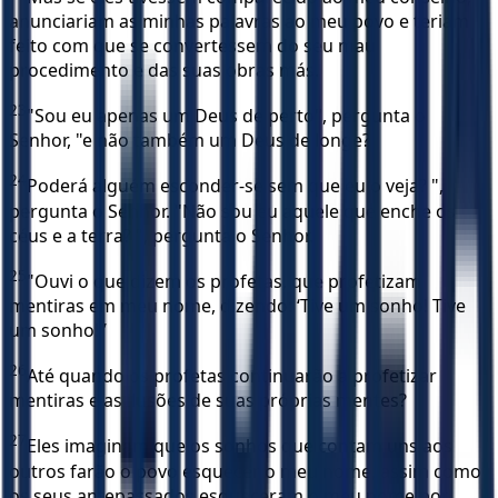
anunciariam as minhas palavras ao meu povo e teriam
feito com que se convertessem do seu mau
procedimento e das suas obras más.
23
"Sou eu apenas um Deus de perto", pergunta o
Senhor, "e não também um Deus de longe?
24
Poderá alguém esconder-se sem que eu o veja? ",
pergunta o Senhor. "Não sou eu aquele que enche os
céus e a terra? ", pergunta o Senhor.
25
"Ouvi o que dizem os profetas, que profetizam
mentiras em meu nome, dizendo: ‘Tive um sonho! Tive
um sonho! ’
26
Até quando os profetas continuarão a profetizar
mentiras e as ilusões de suas próprias mentes?
27
Eles imaginam que os sonhos que contam uns aos
outros farão o povo esquecer o meu nome, assim como
os seus antepassados esqueceram o meu nome por