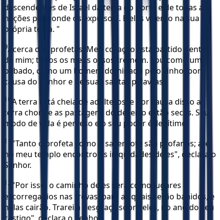
descendentes de Israel da terra do norte e de todas as
nações para onde os expulsou’. E eles viverão na sua
própria terra. "
9
Acerca dos profetas: Meu coração está partido dentro
de mim; todos os meus ossos tremem. Sou como um
bêbado, como um homem dominado pelo vinho, por
causa do Senhor e de suas santas palavras.
10
A terra está cheia de adúlteros, e por causa disso a
terra chora e as pastagens do deserto estão secas. Seu
modo de vida é perveso e o seu poder é ilegítimo.
11
"Tanto o profeta como o sacerdote são profanos; até
no meu templo encontro as iniqüidades deles", declara o
Senhor.
12
"Por isso, o caminho deles será como lugares
escorregadios nas trevas, para as quais serão banidos, e
nelas cairão. Trarei a desgraça sobre eles, no ano do seu
castigo", declara o Senhor.