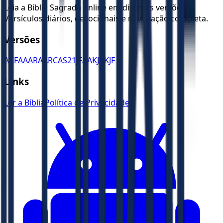
Leia a Bíblia Sagrada online em diversas versões.
Versículos diários, devocionais e navegação completa.
Versões
ACF
AA
ARA
ARC
AS21
JFAA
KJA
KJF
Links
Ler a Bíblia
Política de Privacidade