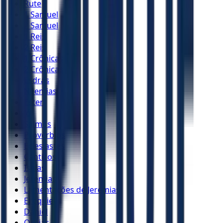
Rute
1 Samuel
2 Samuel
1 Reis
2 Reis
1 Crônicas
2 Crônicas
Esdras
Neemias
Ester
Jó
Salmos
Provérbios
Eclesiastes
Cânticos
Isaías
Jeremias
Lamentações de Jeremias
Ezequiel
Daniel
Oséias