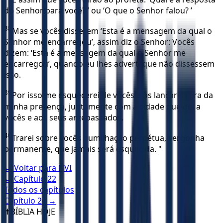
do Senhor para você? ’ ou ‘O que o Senhor falou? ’
38
Mas se vocês disserem ‘Esta é a mensagem da qual o
Senhor me encarregou’, assim diz o Senhor: Vocês
dizem: ‘Esta é a mensagem da qual o Senhor me
encarregou’, quando eu lhes adverti que não dissessem
isso.
39
Por isso me esquecerei de vocês e os lançarei fora da
minha presença, juntamente com a cidade que dei a
vocês e aos seus antepassados.
40
Trarei sobre vocês humilhação perpétua, vergonha
permanente, que jamais será esquecida. "
← Voltar para
NVI
← Capítulo
22
Todos os capítulos
Capítulo
24
→
✝️
BÍBLIA HOJE