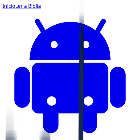
Início
Ler a Bíblia