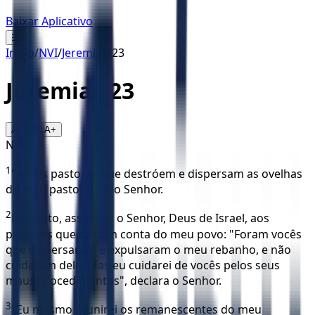
Baixar Aplicativo
☰
Início
/
NVI
/
Jeremias
/
23
Jeremias
23
16
A-
A+
NVI
1
"Ai dos pastores que destróem e dispersam as ovelhas
do meu pasto! ", diz o Senhor.
2
Portanto, assim diz o Senhor, Deus de Israel, aos
pastores que tomam conta do meu povo: "Foram vocês
que dispersaram e expulsaram o meu rebanho, e não
cuidaram dele. Mas eu cuidarei de vocês pelos seus
maus procedimentos", declara o Senhor.
3
"Eu mesmo reunirei os remanescentes do meu