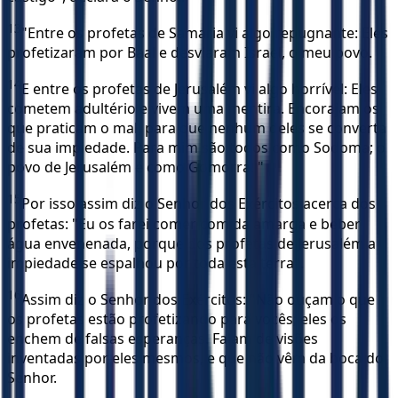
13
"Entre os profetas de Samaria vi algo repugnante: Eles
profetizaram por Baal e desviaram Israel, o meu povo.
14
E entre os profetas de Jerusalém vi algo horrível: Eles
cometem adultério e vivem uma mentira. Encorajam os
que praticam o mal, para que nenhum deles se converta
de sua impiedade. Para mim são todos como Sodoma; o
povo de Jerusalém é como Gomorra. "
15
Por isso assim diz o Senhor dos Exércitos acerca dos
profetas: "Eu os farei comer comida amarga e beber
água envenenada, porque dos profetas de Jerusalém a
impiedade se espalhou por toda esta terra".
16
Assim diz o Senhor dos Exércitos: "Não ouçam o que
os profetas estão profetizando para vocês; eles os
enchem de falsas esperanças. Falam de visões
inventadas por eles mesmos, e que não vêm da boca do
Senhor.