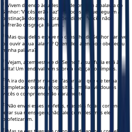
17
Vivem dizendo àqueles que desprezam a palavra do
Senhor: ‘Vocês terão paz’. E a todos os que seguem a
obstinação dos seus corações dizem: ‘Vocês não
sofrerão desgraça alguma’.
18
Mas qual deles esteve no conselho do Senhor para ver
ou ouvir a sua palavra? Quem deu atenção e obedeceu à
minha palavra?
19
Vejam, a tempestade do Senhor! A sua fúria está à
solta! Um vendaval vem sobre a cabeça dos ímpios.
20
A ira do Senhor não se afastará até que ele tenha
completado os seus propósitos. Em dias vindouros
vocês o compreenderão claramente.
21
Não enviei esses profetas, mas eles foram correndo
levar sua mensagem; não falei com eles, mas eles
profetizaram.
22
Mas se eles tivessem comparecido ao meu conselho,