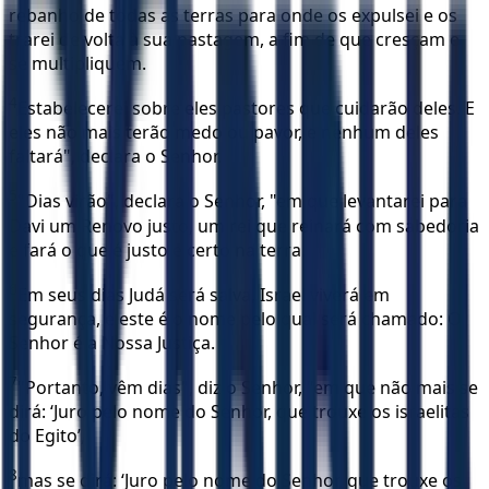
rebanho de todas as terras para onde os expulsei e os
trarei de volta à sua pastagem, a fim de que cresçam e
se multipliquem.
4
Estabelecerei sobre eles pastores que cuidarão deles. E
eles não mais terão medo ou pavor, e nenhum deles
faltará", declara o Senhor.
5
"Dias virão", declara o Senhor, "em que levantarei para
Davi um Renovo justo, um rei que reinará com sabedoria
e fará o que é justo e certo na terra.
6
Em seus dias Judá será salva, Israel viverá em
segurança, e este é o nome pelo qual será chamado: O
Senhor é a Nossa Justiça.
7
"Portanto, vêm dias", diz o Senhor, "em que não mais se
dirá: ‘Juro pelo nome do Senhor, que trouxe os israelitas
do Egito’,
8
mas se dirá: ‘Juro pelo nome do Senhor, que trouxe os