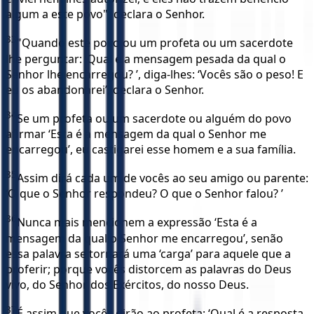
algum a este povo", declara o Senhor.
33
"Quando este povo ou um profeta ou um sacerdote
lhe perguntar: ‘Qual é a mensagem pesada da qual o
Senhor lhe encarregou? ’, diga-lhes: ‘Vocês são o peso! E
eu os abandonarei’, declara o Senhor.
34
Se um profeta ou um sacerdote ou alguém do povo
afirmar ‘Esta é a mensagem da qual o Senhor me
encarregou’, eu castigarei esse homem e a sua família.
35
Assim dirá cada um de vocês ao seu amigo ou parente:
‘O que o Senhor respondeu? O que o Senhor falou? ’
36
Nunca mais mencionem a expressão ‘Esta é a
mensagem da qual o Senhor me encarregou’, senão
essa palavra se tornará uma ‘carga’ para aquele que a
proferir; porque vocês distorcem as palavras do Deus
vivo, do Senhor dos Exércitos, do nosso Deus.
37
É assim que vocês dirão ao profeta: ‘Qual é a resposta