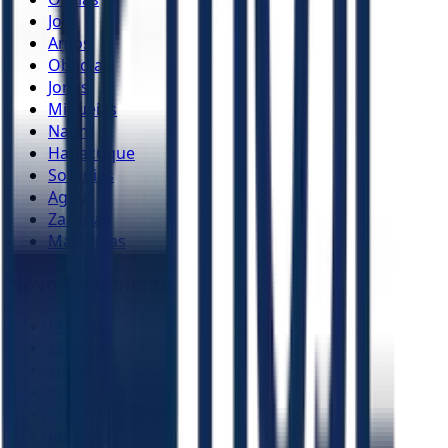
Joel
Amós
Obadias
Jonas
Miquéias
Naum
Habacuque
Sofonias
Ageu
Zacarias
Malaquias
Novo Testamento
Mateus
Marcos
Lucas
João
Atos
Romanos