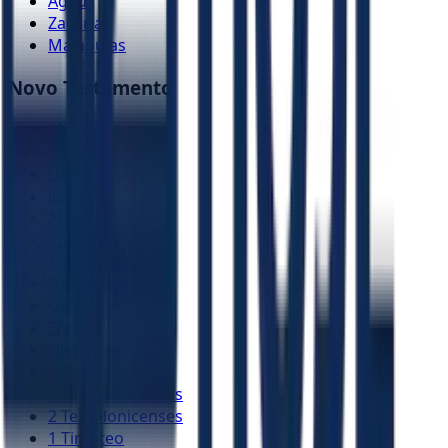
Ageu
Zacarias
Malaquias
Novo Testamento
Mateus
Marcos
Lucas
João
Atos
Romanos
1 Coríntios
2 Coríntios
Gálatas
Efésios
Filipenses
Colossenses
1 Tessalonicenses
2 Tessalonicenses
1 Timóteo