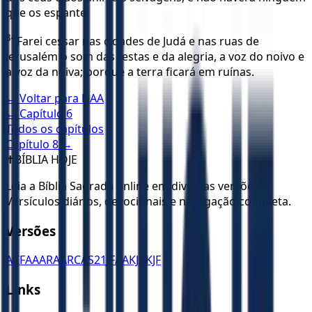
que os espante.
34
Farei cessar nas cidades de Judá e nas ruas de
Jerusalém o som das festas e da alegria, a voz do noivo e
a voz da noiva; porque a terra ficará em ruínas.
← Voltar para
NAA
← Capítulo
6
Todos os capítulos
Capítulo
8
→
✝️
BÍBLIA HOJE
Leia a Bíblia Sagrada online em diversas versões.
Versículos diários, devocionais e navegação completa.
Versões
ACF
AA
ARA
ARC
AS21
JFAA
KJA
KJF
Links