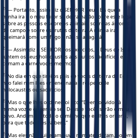
20
— Portanto, assim diz o SENHOR Deus: Eis que a
minha ira e o meu furor se derramarão sobre este lugar,
sobre as pessoas e sobre os animais, sobre as árvores
do campo e sobre os frutos da terra. A minha ira
queimará como um fogo e não se apagará.
21
— Assim diz o SENHOR dos Exércitos, o Deus de Israel:
Juntem os seus holocaustos aos outros sacrifícios e
comam a carne vocês mesmos.
22
No dia em que tirei os pais de vocês da terra do Egito,
não falei nem lhes ordenei nada a respeito de
holocaustos ou sacrifícios.
23
Mas o que lhes ordenei foi isto: “Deem ouvidos à
minha voz, e eu serei o seu Deus, e vocês serão o meu
povo. Andem em todo o caminho que eu lhes ordeno,
para que tudo lhes vá bem.”
24
Mas eles não quiseram ouvir, nem atenderam, porém