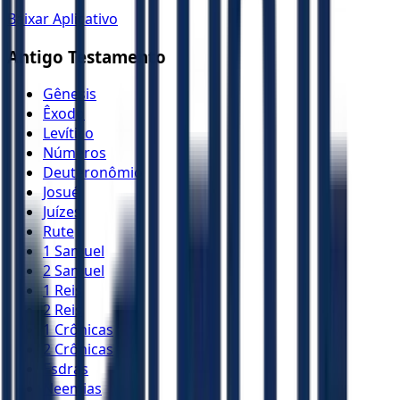
Baixar Aplicativo
Antigo Testamento
Gênesis
Êxodo
Levítico
Números
Deuteronômio
Josué
Juízes
Rute
1 Samuel
2 Samuel
1 Reis
2 Reis
1 Crônicas
2 Crônicas
Esdras
Neemias