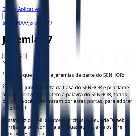
Baixar Aplicativo
☰
Início
/
NAA
/
Jeremias
/
7
Jeremias
7
16
A-
A+
NAA
1
Palavra que foi dita a Jeremias da parte do SENHOR:
2
— Fique junto à porta da Casa do SENHOR e proclame
ali esta palavra: “Escutem a palavra do SENHOR, todos
de Judá, vocês que entram por estas portas, para adorar
o SENHOR.
3
Assim diz o SENHOR dos Exércitos, o Deus de Israel:
Corrijam a sua conduta e as suas ações, e eu os farei
habitar neste lugar.