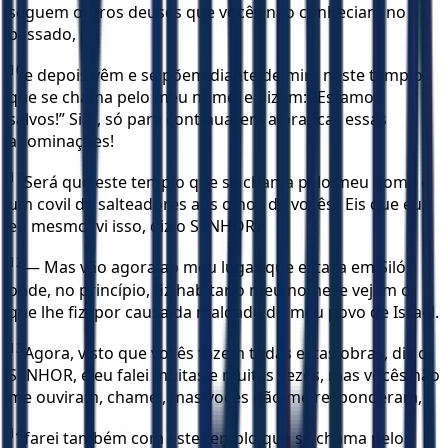
seguem outros deuses que vocês não conheciam no
passado,
10
e depois vêm e se põem diante de mim neste templo
que se chama pelo meu nome, e dizem: “Estamos
salvos!” Sim, só para continuarem a praticar essas
abominações!
11
Será que este templo que se chama pelo meu nome é
um covil de salteadores aos olhos de vocês? Eis que eu,
eu mesmo, vi isso, diz o SENHOR.
12
— Mas vão agora ao meu lugar que estava em Siló,
onde, no princípio, fiz habitar o meu nome, e vejam o
que lhe fiz, por causa da maldade do meu povo de Israel.
13
Agora, visto que vocês fazem todas estas obras, diz o
SENHOR, e eu falei muitas e muitas vezes, mas vocês não
me ouviram, chamei, mas vocês não me responderam,
14
farei também com este templo que se chama pelo