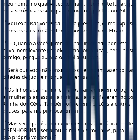
meu nome, no qual vocês confiam, e com este lugar, que
dei a vocês e aos seus pais, o mesmo que fiz com Siló.
15
Vou expulsar vocês da minha presença, como expulsei
todos os seus irmãos, toda a posteridade de Efraim.
16
— Quanto a você, Jeremias, não interceda por este
povo, nem levante por ele clamor ou oração, nem insista
comigo, porque eu não ouvirei a sua voz.
17
Será que você não enxerga o que andam fazendo nas
cidades de Judá e nas ruas de Jerusalém?
18
Os filhos apanham a lenha, os pais acendem o fogo e
as mulheres amassam a farinha, para se fazerem bolos à
Rainha dos Céus. Também oferecem libações a outros
deuses, para me provocarem à ira.
19
Mas será que é a mim que eles provocam à ira? — diz
o SENHOR. Não seria muito mais a si mesmos, para a
sua própria vergonha?