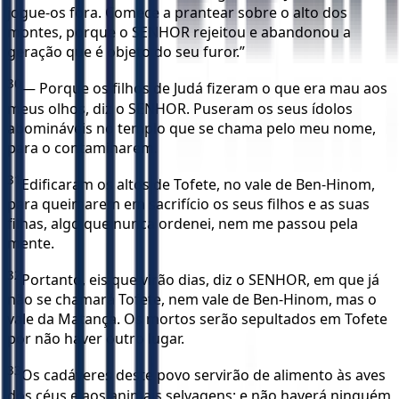
jogue-os fora. Comece a prantear sobre o alto dos
montes, porque o SENHOR rejeitou e abandonou a
geração que é objeto do seu furor.”
30
— Porque os filhos de Judá fizeram o que era mau aos
meus olhos, diz o SENHOR. Puseram os seus ídolos
abomináveis no templo que se chama pelo meu nome,
para o contaminarem.
31
Edificaram os altos de Tofete, no vale de Ben-Hinom,
para queimarem em sacrifício os seus filhos e as suas
filhas, algo que nunca ordenei, nem me passou pela
mente.
32
Portanto, eis que virão dias, diz o SENHOR, em que já
não se chamará Tofete, nem vale de Ben-Hinom, mas o
vale da Matança. Os mortos serão sepultados em Tofete
por não haver outro lugar.
33
Os cadáveres deste povo servirão de alimento às aves
dos céus e aos animais selvagens; e não haverá ninguém