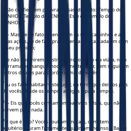
4
Não confiem em palavras falsas, dizendo: ‘Templo do
SENHOR! Templo do SENHOR! Este é o templo do
SENHOR!’”
5
— Mas, se de fato emendarem os seus caminhos e as
suas ações, se de fato praticarem a justiça, cada um com
o seu próximo;
6
se não oprimirem o estrangeiro, o órfão e a viúva, nem
derramarem sangue inocente neste lugar, nem seguirem
outros deuses para o próprio mal de vocês,
7
eu os farei habitar neste lugar, na terra que dei aos pais
de vocês, desde os tempos antigos e para sempre.
8
— Eis que vocês confiam em palavras falsas, que não
servem para nada.
9
O que é isso? Vocês roubam, matam, cometem
adultério e juram falsamente, queimam incenso a Baal e