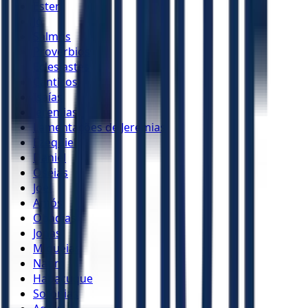
Ester
Jó
Salmos
Provérbios
Eclesiastes
Cânticos
Isaías
Jeremias
Lamentações de Jeremias
Ezequiel
Daniel
Oséias
Joel
Amós
Obadias
Jonas
Miquéias
Naum
Habacuque
Sofonias