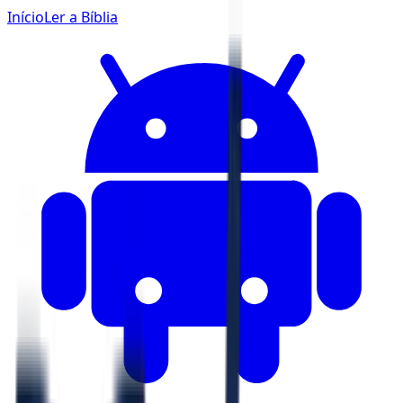
Início
Ler a Bíblia