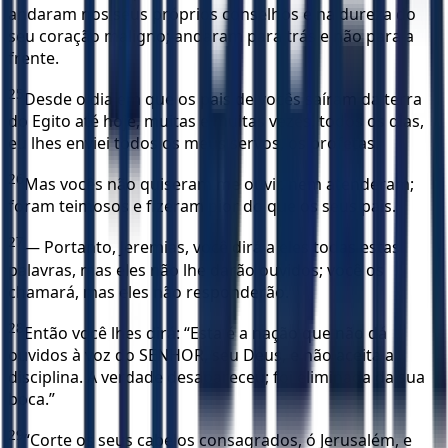
andaram nos seus próprios conselhos e na dureza do
seu coração maligno; andaram para trás e não para a
frente.
25
Desde o dia em que os pais de vocês saíram da terra
do Egito até hoje, muitas e muitas vezes, todos os dias,
eu lhes enviei todos os meus servos, os profetas.
26
Mas vocês não quiseram me ouvir, nem atenderam;
foram teimosos e fizeram pior do que os seus pais.
27
— Portanto, Jeremias, você dirá a eles todas estas
palavras, mas eles não lhe darão ouvidos; você os
chamará, mas eles não responderão.
28
Então você lhes dirá: “Esta é a nação que não dá
ouvidos à voz do SENHOR, seu Deus, e não aceita a
disciplina. A verdade desapareceu; foi eliminada da sua
boca.”
29
“Corte os seus cabelos consagrados, ó Jerusalém, e