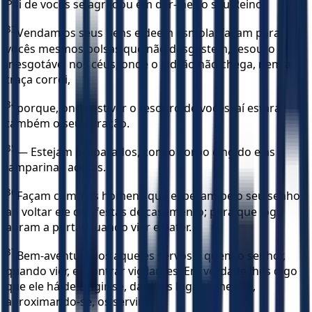
Pai de vocês se agradou em dar-lhes o seu Reino.
33
Vendam os seus bens e deem esmola; façam para
vocês mesmos bolsas que não desgastem, tesouro
inesgotável nos céus, onde o ladrão não chega, nem a
traça corrói,
34
porque, onde estiver o tesouro de vocês, aí estará
também o seu coração.
35
— Estejam preparados, com o corpo cingido e as
lamparinas acesas.
36
Façam como os homens que esperam pelo seu senhor,
ao voltar ele das festas de casamento; para que logo
abram a porta, quando vier e bater.
37
Bem-aventurados aqueles servos a quem o senhor,
quando vier, encontrar vigilantes. Em verdade lhes digo
que ele há de cingir-se, dar-lhes lugar à mesa e,
aproximando-se, os servirá.