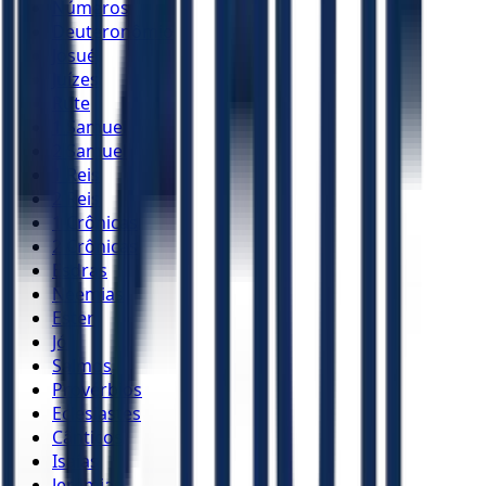
Números
Deuteronômio
Josué
Juízes
Rute
1 Samuel
2 Samuel
1 Reis
2 Reis
1 Crônicas
2 Crônicas
Esdras
Neemias
Ester
Jó
Salmos
Provérbios
Eclesiastes
Cânticos
Isaías
Jeremias