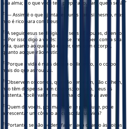
sua alma; e o que você tem preparado, para quem será?”
21
— Assim é o que ajunta tesouros para si mesmo, mas
não é rico para com Deus.
22
A seguir, Jesus se dirigiu aos seus discípulos, dizendo:
— Por isso, digo a vocês: não se preocupem com a sua
vida, quanto ao que irão comer, nem com o corpo,
quanto ao que irão vestir.
23
Porque a vida é mais do que o alimento, e o corpo,
mais do que as roupas.
24
Observem os corvos, que não semeiam, não colhem,
não têm despensa nem celeiros; contudo, Deus os
sustenta. Vocês valem muito mais do que as aves!
25
Quem de vocês, por mais que se preocupe, pode
acrescentar um côvado ao curso da sua vida?
26
Portanto, se não podem fazer nada quanto às coisas