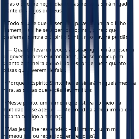
9
mas o que me negar diante das pessoas será negado
diante dos anjos de Deus.
10
Todo aquele que disser uma palavra contra o Filho do
Homem, isso lhe será perdoado; mas, para o que
blasfemar contra o Espírito Santo, não haverá perdão.
11
— Quando levarem vocês às sinagogas ou à presença
de governadores e autoridades, não se preocupem
quanto à maneira como irão responder, nem quanto às
coisas que tiverem de falar.
12
Porque o Espírito Santo lhes ensinará, naquela mesma
hora, as coisas que vocês devem dizer.
13
Nesse ponto, um homem que estava no meio da
multidão disse a Jesus: — Mestre, diga a meu irmão que
reparta comigo a herança.
14
Mas Jesus lhe respondeu: — Homem, quem me
nomeou juiz ou repartidor entre vocês?