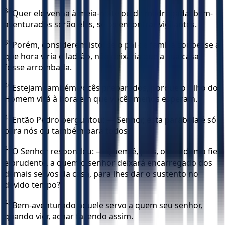
38
Quer ele venha à meia-noite ou de madrugada, bem-
aventurados serão eles, se os encontrar vigilantes.
39
Porém, considerem isto: se o pai de família soubesse a
que hora viria o ladrão, não deixaria que a sua casa
fosse arrombada.
40
Estejam também vocês preparados, porque o Filho do
Homem virá à hora em que vocês menos esperam.
41
Então Pedro perguntou: — Senhor, esta parábola é só
para nós ou também para todos?
42
O Senhor respondeu: — Quem é, pois, o mordomo fiel
e prudente, a quem o senhor deixará encarregado dos
demais servos da casa, para lhes dar o sustento no
devido tempo?
43
Bem-aventurado aquele servo a quem seu senhor,
quando vier, achar fazendo assim.