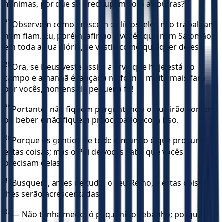
mínimas, por que se preocupam com as outras?
27
Observem como crescem os lírios: eles não trabalham,
nem fiam. Eu, porém, afirmo a vocês que nem Salomão,
em toda a sua glória, se vestiu como qualquer deles.
28
Ora, se Deus veste assim a erva que hoje está no
campo e amanhã é lançada no forno, muito mais fará
por vocês, homens de pequena fé!
29
Portanto, não fiquem perguntando o que irão comer
ou beber e não fiquem preocupados com isso.
30
Porque os gentios de todo o mundo é que procuram
estas coisas; mas o Pai de vocês sabe que vocês
precisam delas.
31
Busquem, antes de tudo, o seu Reino, e estas coisas
lhes serão acrescentadas.
32
— Não tenha medo, ó pequenino rebanho; porque o