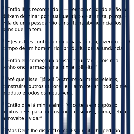
15
Então lhes recomendou: — Tenham cuidado e não se
deixem dominar por qualquer tipo de avareza, porque a
vida de uma pessoa não consiste na abundância dos
bens que ela tem.
16
E Jesus lhes contou ainda uma parábola, dizendo: — O
campo de um homem rico produziu com abundância.
17
Então ele começou a pensar: “Que farei, pois não
tenho onde armazenar a minha colheita?”
18
Até que disse: “Já sei! Destruirei os meus celeiros,
construirei outros maiores e aí armazenarei todo o meu
produto e todos os meus bens.
19
Então direi à minha alma: ‘Você tem em depósito
muitos bens para muitos anos; descanse, coma, beba e
aproveite a vida.’”
20
Mas Deus lhe disse: “Louco! Esta noite lhe pedirão a