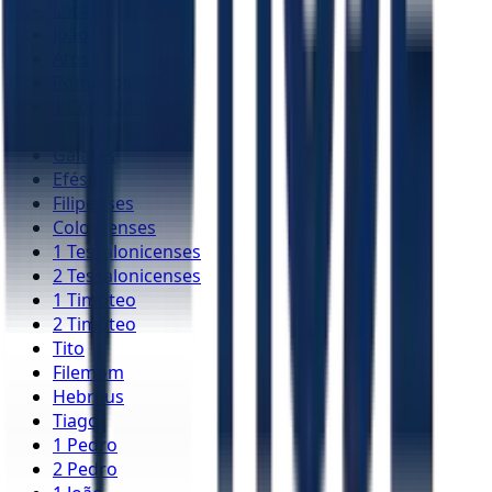
Lucas
João
Atos
Romanos
1 Coríntios
2 Coríntios
Gálatas
Efésios
Filipenses
Colossenses
1 Tessalonicenses
2 Tessalonicenses
1 Timóteo
2 Timóteo
Tito
Filemom
Hebreus
Tiago
1 Pedro
2 Pedro