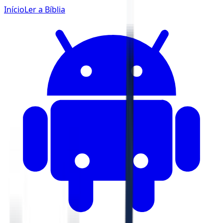
Início
Ler a Bíblia