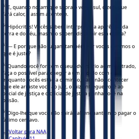
55
E, quando notam que sopra o vento sul, dizem que
fará calor, e assim acontece.
56
Hipócritas! Vocês sabem interpretar a aparência da
terra e do céu, mas não sabem discernir esta época?
57
— E por que não julgam também por vocês mesmos o
que é justo?
58
Quando você for com o seu adversário ao magistrado,
faça o possível para chegar a um acordo com ele
enquanto vocês estão a caminho, para não acontecer
que ele arraste você ao juiz, o juiz entregue você ao
oficial de justiça e o oficial de justiça ponha você na
prisão.
59
Digo-lhe que você não sairá dali enquanto não pagar o
último centavo.
← Voltar para
NAA
← Capítulo
11