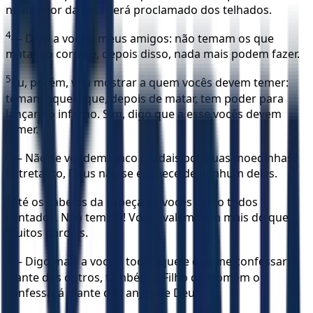
no interior da casa será proclamado dos telhados.
4
— Digo a vocês, meus amigos: não temam os que
matam o corpo e, depois disso, nada mais podem fazer.
5
Eu, porém, vou mostrar a quem vocês devem temer:
temam aquele que, depois de matar, tem poder para
lançar no inferno. Sim, digo que a esse vocês devem
temer.
6
— Não se vendem cinco pardais por duas moedinhas?
Entretanto, Deus não se esquece de nenhum deles.
7
Até os cabelos da cabeça de vocês estão todos
contados. Não temam! Vocês valem bem mais do que
muitos pardais.
8
— Digo mais a vocês: todo aquele que me confessar
diante dos outros, também o Filho do Homem o
confessará diante dos anjos de Deus;