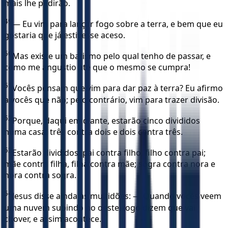
mais lhe pedirão.
49
— Eu vim para lançar fogo sobre a terra, e bem que eu
gostaria que já estivesse aceso.
50
Mas existe um batismo pelo qual tenho de passar, e
como me angustio até que o mesmo se cumpra!
51
Vocês pensam que vim para dar paz à terra? Eu afirmo
a vocês que não; pelo contrário, vim para trazer divisão.
52
Porque, daqui em diante, estarão cinco divididos
numa casa: três contra dois e dois contra três.
53
Estarão divididos: pai contra filho, filho contra pai;
mãe contra filha, filha contra mãe; sogra contra nora e
nora contra sogra.
54
Jesus disse ainda às multidões: — Quando vocês veem
uma nuvem subindo no oeste, logo dizem que vai
chover, e assim acontece.