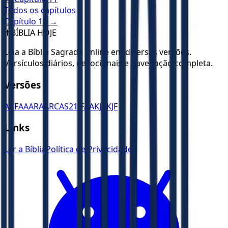
Todos os capítulos
Capítulo
13
→
✝️
BÍBLIA HOJE
Leia a Bíblia Sagrada online em diversas versões.
Versículos diários, devocionais e navegação completa.
Versões
ACF
AA
ARA
ARC
AS21
JFAA
KJA
KJF
Links
Ler a Bíblia
Política de Privacidade