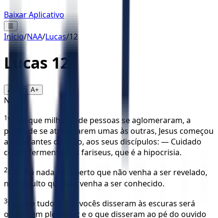
Baixar Aplicativo
☰
Início
/
NAA
/
Lucas
/
12
Lucas
12
16
A-
A+
NAA
1
Visto que milhares de pessoas se aglomeraram, a
ponto de se atropelarem umas às outras, Jesus começou
a dizer, antes de tudo, aos seus discípulos: — Cuidado
com o fermento dos fariseus, que é a hipocrisia.
2
Não há nada encoberto que não venha a ser revelado,
nem oculto que não venha a ser conhecido.
3
Porque tudo o que vocês disseram às escuras será
ouvido em plena luz; e o que disseram ao pé do ouvido