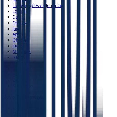
Lamentações de Jeremias
Ezequiel
Daniel
Oséias
Joel
Amós
Obadias
Jonas
Miquéias
Naum
Habacuque
Sofonias
Ageu
Zacarias
Malaquias
Novo Testamento
Mateus
Marcos