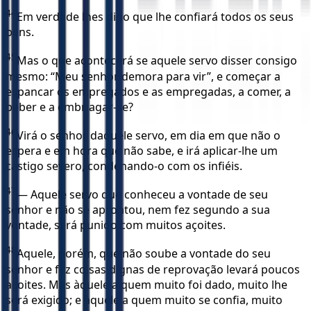
44
Em verdade lhes digo que lhe confiará todos os seus
bens.
45
Mas o que acontecerá se aquele servo disser consigo
mesmo: “Meu senhor demora para vir”, e começar a
espancar os empregados e as empregadas, a comer, a
beber e a embriagar-se?
46
Virá o senhor daquele servo, em dia em que não o
espera e em hora que não sabe, e irá aplicar-lhe um
castigo severo, condenando-o com os infiéis.
47
— Aquele servo que conheceu a vontade de seu
senhor e não se aprontou, nem fez segundo a sua
vontade, será punido com muitos açoites.
48
Aquele, porém, que não soube a vontade do seu
senhor e fez coisas dignas de reprovação levará poucos
açoites. Mas àquele a quem muito foi dado, muito lhe
será exigido; e àquele a quem muito se confia, muito