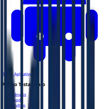
Baixar Aplicativo
Antigo Testamento
Gênesis
Êxodo
Levítico