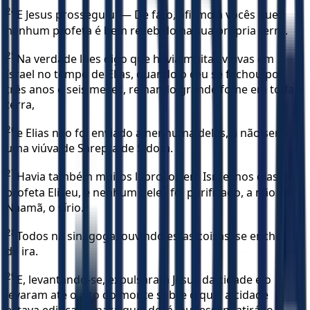
24
E Jesus prosseguiu: — De fato, afirmo a vocês que
nenhum profeta é bem recebido na sua própria terra.
25
Na verdade lhes digo que havia muitas viúvas em
Israel no tempo de Elias, quando o céu se fechou por
três anos e seis meses, reinando grande fome em toda a
terra,
26
e Elias não foi enviado a nenhuma delas, a não ser a
uma viúva de Sarepta de Sidom.
27
Havia também muitos leprosos em Israel nos dias do
profeta Eliseu, e nenhum deles foi purificado, a não ser
Naamã, o sírio.
28
Todos na sinagoga, ouvindo estas coisas, se encheram
de ira.
29
E, levantando-se, expulsaram Jesus da cidade e o
levaram até o alto do monte sobre o qual a cidade