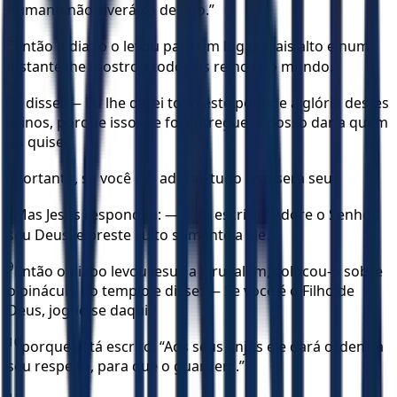
humano não viverá só de pão.”
5
Então o diabo o levou para um lugar mais alto e num
instante lhe mostrou todos os reinos do mundo.
6
E disse: — Eu lhe darei todo este poder e a glória destes
reinos, porque isso me foi entregue, e posso dar a quem
eu quiser.
7
Portanto, se você me adorar, tudo isso será seu.
8
Mas Jesus respondeu: — Está escrito: “Adore o Senhor,
seu Deus, e preste culto somente a ele.”
9
Então o diabo levou Jesus a Jerusalém, colocou-o sobre
o pináculo do templo e disse: — Se você é o Filho de
Deus, jogue-se daqui,
10
porque está escrito: “Aos seus anjos ele dará ordens a
seu respeito, para que o guardem.”