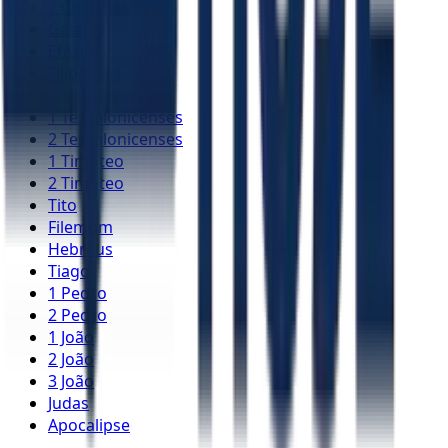
2 Coríntios
Gálatas
Efésios
Filipenses
Colossenses
1 Tessalonicenses
2 Tessalonicenses
1 Timóteo
2 Timóteo
Tito
Filemom
Hebreus
Tiago
1 Pedro
2 Pedro
1 João
2 João
3 João
Judas
Apocalipse