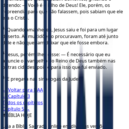
dizendo: — Você é o Filho de Deus! Ele, porém, os
repreendia para que não falassem, pois sabiam que ele
era o Cristo.
42
Quando amanheceu, Jesus saiu e foi para um lugar
deserto. As multidões o procuravam, foram até junto
dele e não queriam deixar que ele fosse embora.
43
Jesus, porém, lhes disse: — É necessário que eu
anuncie o evangelho do Reino de Deus também nas
outras cidades, pois é para isso que fui enviado.
44
E pregava nas sinagogas da Judeia.
← Voltar para
NAA
← Capítulo
3
Todos os capítulos
Capítulo
5
→
✝️
BÍBLIA HOJE
Leia a Bíblia Sagrada online em diversas versões.