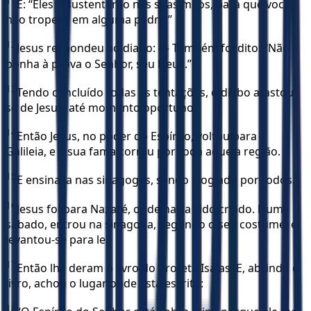
11
E: “Eles o sustentarão nas suas mãos, para que você
não tropece em alguma pedra.”
12
Jesus respondeu ao diabo: — Também foi dito: “Não
ponha à prova o Senhor, seu Deus.”
13
Tendo concluído todas as tentações, o diabo afastou-
se de Jesus, até momento oportuno.
14
Então Jesus, no poder do Espírito, voltou para a
Galileia, e a sua fama correu por toda aquela região.
15
E ensinava nas sinagogas, sendo elogiado por todos.
16
Jesus foi para Nazaré, onde havia sido criado. Num
sábado, entrou na sinagoga, segundo o seu costume, e
levantou-se para ler.
17
Então lhe deram o livro do profeta Isaías. E, abrindo o
livro, achou o lugar onde está escrito:
18