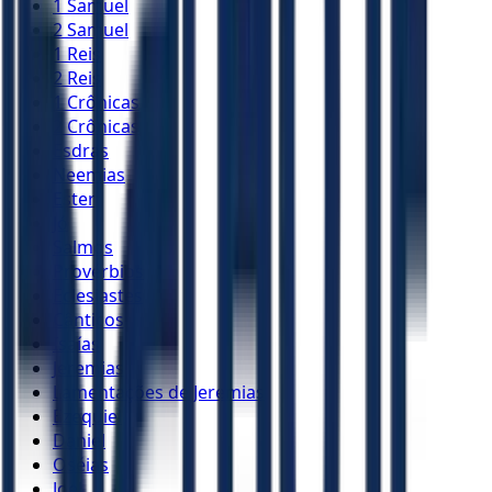
1 Samuel
2 Samuel
1 Reis
2 Reis
1 Crônicas
2 Crônicas
Esdras
Neemias
Ester
Jó
Salmos
Provérbios
Eclesiastes
Cânticos
Isaías
Jeremias
Lamentações de Jeremias
Ezequiel
Daniel
Oséias
Joel