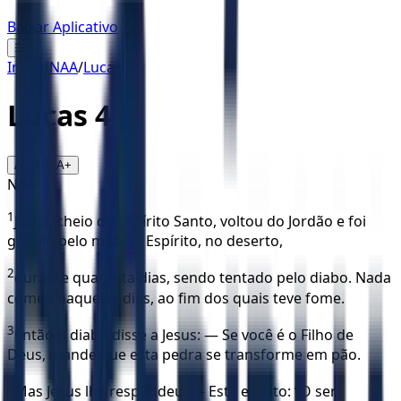
Baixar Aplicativo
☰
Início
/
NAA
/
Lucas
/
4
Lucas
4
16
A-
A+
NAA
1
Jesus, cheio do Espírito Santo, voltou do Jordão e foi
guiado pelo mesmo Espírito, no deserto,
2
durante quarenta dias, sendo tentado pelo diabo. Nada
comeu naqueles dias, ao fim dos quais teve fome.
3
Então o diabo disse a Jesus: — Se você é o Filho de
Deus, mande que esta pedra se transforme em pão.
4
Mas Jesus lhe respondeu: — Está escrito: “O ser