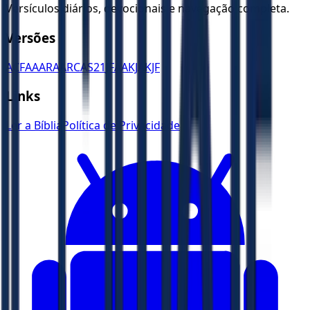
Versículos diários, devocionais e navegação completa.
Versões
ACF
AA
ARA
ARC
AS21
JFAA
KJA
KJF
Links
Ler a Bíblia
Política de Privacidade