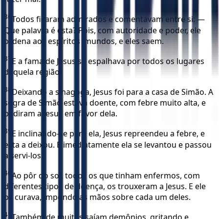
36
Todos ficaram admirados e comentavam entre si: —
Que palavra é esta? Pois, com autoridade e poder, ele
ordena aos espíritos imundos, e eles saem.
37
E a fama de Jesus se espalhava por todos os lugares
daquela região.
38
Deixando a sinagoga, Jesus foi para a casa de Simão. A
sogra de Simão estava doente, com febre muito alta, e
pediram a Jesus em favor dela.
39
E inclinando-se para ela, Jesus repreendeu a febre, e
esta a deixou. E imediatamente ela se levantou e passou
a servi-los.
40
Ao pôr do sol, todos os que tinham enfermos, com
diferentes tipos de doença, os trouxeram a Jesus. E ele
os curava, impondo as mãos sobre cada um deles.
41
Também de muitos saíam demônios, gritando e