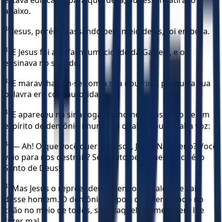
estava edificada, para que, de lá, pudessem atirá-lo
abaixo.
30
Jesus, porém, passando pelo meio deles, foi embora.
31
E Jesus foi a Cafarnaum, cidade da Galileia, e os
ensinava no sábado.
32
E maravilhavam-se com a sua doutrina, porque a sua
palavra era com autoridade.
33
E apareceu na sinagoga um homem possuído de um
espírito de demônio imundo, o qual gritou em alta voz:
34
— Ah! O que você quer conosco, Jesus Nazareno? Você
veio para nos destruir? Sei muito bem quem você é: o
Santo de Deus!
35
Mas Jesus o repreendeu, dizendo: — Cale-se e saia
desse homem. O demônio, depois de o ter jogado no
chão no meio de todos, saiu daquele homem sem lhe
fazer mal.