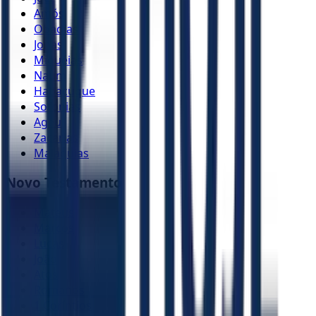
Amós
Obadias
Jonas
Miquéias
Naum
Habacuque
Sofonias
Ageu
Zacarias
Malaquias
Novo Testamento
Mateus
Marcos
Lucas
João
Atos
Romanos
1 Coríntios