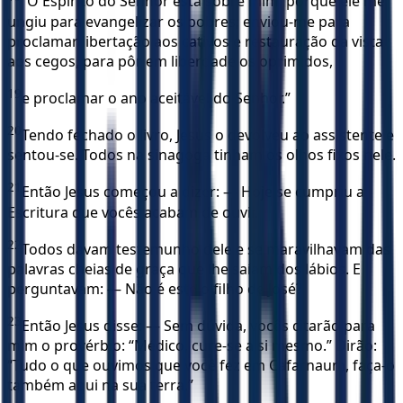
“O Espírito do Senhor está sobre mim, porque ele me
ungiu para evangelizar os pobres; enviou-me para
proclamar libertação aos cativos e restauração da vista
aos cegos, para pôr em liberdade os oprimidos,
19
e proclamar o ano aceitável do Senhor.”
20
Tendo fechado o livro, Jesus o devolveu ao assistente e
sentou-se. Todos na sinagoga tinham os olhos fixos nele.
21
Então Jesus começou a dizer: — Hoje se cumpriu a
Escritura que vocês acabam de ouvir.
22
Todos davam testemunho dele e se maravilhavam das
palavras cheias de graça que lhe saíam dos lábios. E
perguntavam: — Não é este o filho de José?
23
Então Jesus disse: — Sem dúvida, vocês citarão para
mim o provérbio: “Médico, cure-se a si mesmo.” Dirão:
“Tudo o que ouvimos que você fez em Cafarnaum, faça-o
também aqui na sua terra.”