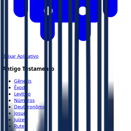
Baixar Aplicativo
Antigo Testamento
Gênesis
Êxodo
Levítico
Números
Deuteronômio
Josué
Juízes
Rute