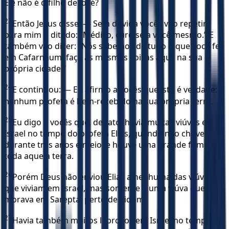
Ele não é o filho de José?
23
Então Jesus disse: — Sem dúvida vocês vão repetir
para mim o ditado: “Médico, cure-se a você mesmo.” E
também vão dizer: “Nós sabemos de tudo o que você fez
em Cafarnaum; faça as mesmas coisas aqui, na sua
própria cidade.”
24
E continuou: — Eu afirmo a vocês que isto é verdade:
nenhum profeta é bem-recebido na sua própria terra.
25
Eu digo a vocês que, de fato, havia muitas viúvas em
Israel no tempo do profeta Elias, quando não choveu
durante três anos e meio, e houve uma grande fome em
toda aquela terra.
26
Porém Deus não enviou Elias a nenhuma das viúvas
que viviam em Israel, mas somente a uma viúva que
morava em Sarepta, perto de Sidom.
27
Havia também muitos leprosos em Israel no tempo do