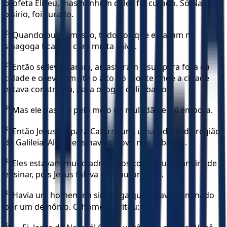
profeta Eliseu, mas nenhum deles foi curado. Só Naamã,
o sírio, foi curado.
28
Quando ouviram isso, todos os que estavam na
sinagoga ficaram com muita raiva.
29
Então se levantaram, arrastaram Jesus para fora da
cidade e o levaram até o alto do monte onde a cidade
estava construída, para o jogar dali abaixo.
30
Mas ele passou pelo meio da multidão e foi embora.
31
Então Jesus foi para Cafarnaum, uma cidade da região
da Galileia. Ali ele ensinava o povo nos sábados.
32
Eles estavam muito admirados com a sua maneira de
ensinar, pois Jesus falava com autoridade.
33
Havia um homem na sinagoga que estava dominado
por um demônio. O homem gritou:
34