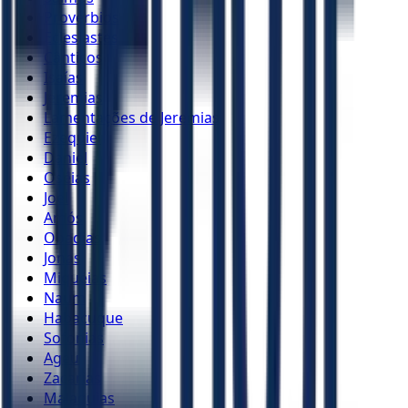
Provérbios
Eclesiastes
Cânticos
Isaías
Jeremias
Lamentações de Jeremias
Ezequiel
Daniel
Oséias
Joel
Amós
Obadias
Jonas
Miquéias
Naum
Habacuque
Sofonias
Ageu
Zacarias
Malaquias