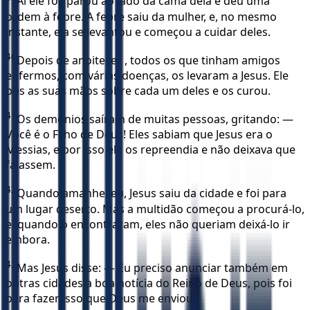
Aí ele foi, parou ao lado da cama dela e deu uma
ordem à febre. A febre saiu da mulher, e, no mesmo
instante, ela se levantou e começou a cuidar deles.
40
Depois de anoitecer , todos os que tinham amigos
enfermos, com várias doenças, os levaram a Jesus. Ele
pôs as suas mãos sobre cada um deles e os curou.
41
Os demônios saíram de muitas pessoas, gritando: —
Você é o Filho de Deus! Eles sabiam que Jesus era o
Messias, e por isso ele os repreendia e não deixava que
falassem.
42
Quando amanheceu, Jesus saiu da cidade e foi para
um lugar deserto. Mas a multidão começou a procurá-lo,
e, quando o encontraram, eles não queriam deixá-lo ir
embora.
43
Mas Jesus disse: — Eu preciso anunciar também em
outras cidades a boa notícia do Reino de Deus, pois foi
para fazer isso que Deus me enviou.