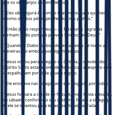
que os seus anjos cuidem de você.
11
Eles vão segurá-lo com as suas mãos, para que nem
mesmo os seus pés sejam feridos nas pedras.”
12
Então Jesus respondeu: — As Escrituras Sagradas
afirmam: “Não ponha à prova o Senhor, seu Deus.”
13
Quando o Diabo acabou de tentar Jesus de todas as
maneiras, foi embora por algum tempo.
14
Jesus voltou para a região da Galileia, e o poder do
Espírito Santo estava com ele. As notícias a respeito dele
se espalhavam por toda aquela região.
15
Ele ensinava nas sinagogas e era elogiado por todos.
16
Jesus foi para a cidade de Nazaré, onde havia crescido.
No sábado, conforme o seu costume, foi até a sinagoga.
Ali ele se levantou para ler as Escrituras Sagradas,
17