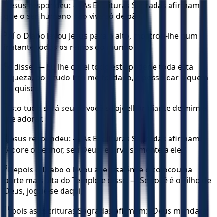
4
Jesus respondeu: — As Escrituras Sagradas afirmam
que o ser humano não vive só de pão.
5
Aí o Diabo levou Jesus para o alto, mostrou-lhe num
instante todos os reinos do mundo
6
e disse: — Eu lhe darei todo este poder e toda esta
riqueza, pois tudo isto me foi dado, e posso dar a quem
eu quiser.
7
Isto tudo será seu se você se ajoelhar diante de mim e
me adorar.
8
Jesus respondeu: — As Escrituras Sagradas afirmam:
“Adore o Senhor, seu Deus, e sirva somente a ele.”
9
Depois o Diabo o levou a Jerusalém e o colocou na
parte mais alta do Templo e disse: — Se você é o Filho de
Deus, jogue-se daqui,
10
pois as Escrituras Sagradas afirmam: “Deus mandará