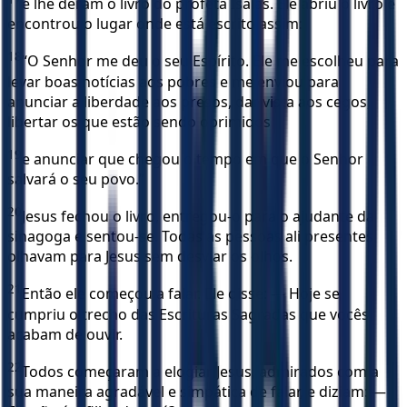
e lhe deram o livro do profeta Isaías. Ele abriu o livro e
encontrou o lugar onde está escrito assim:
18
“O Senhor me deu o seu Espírito. Ele me escolheu para
levar boas notícias aos pobres e me enviou para
anunciar a liberdade aos presos, dar vista aos cegos,
libertar os que estão sendo oprimidos
19
e anunciar que chegou o tempo em que o Senhor
salvará o seu povo.”
20
Jesus fechou o livro, entregou-o para o ajudante da
sinagoga e sentou-se. Todas as pessoas ali presentes
olhavam para Jesus sem desviar os olhos.
21
Então ele começou a falar. Ele disse: — Hoje se
cumpriu o trecho das Escrituras Sagradas que vocês
acabam de ouvir.
22
Todos começaram a elogiar Jesus, admirados com a
sua maneira agradável e simpática de falar, e diziam: —