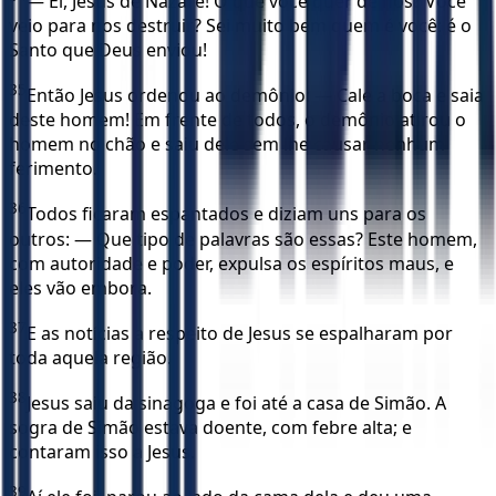
— Ei, Jesus de Nazaré! O que você quer de nós? Você
veio para nos destruir? Sei muito bem quem é você: é o
Santo que Deus enviou!
35
Então Jesus ordenou ao demônio: — Cale a boca e saia
deste homem! Em frente de todos, o demônio atirou o
homem no chão e saiu dele sem lhe causar nenhum
ferimento.
36
Todos ficaram espantados e diziam uns para os
outros: — Que tipo de palavras são essas? Este homem,
com autoridade e poder, expulsa os espíritos maus, e
eles vão embora.
37
E as notícias a respeito de Jesus se espalharam por
toda aquela região.
38
Jesus saiu da sinagoga e foi até a casa de Simão. A
sogra de Simão estava doente, com febre alta; e
contaram isso a Jesus.
39