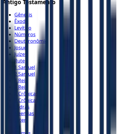
Antigo Testamento
Gênesis
Êxodo
Levítico
Números
Deuteronômio
Josué
Juízes
Rute
1 Samuel
2 Samuel
1 Reis
2 Reis
1 Crônicas
2 Crônicas
Esdras
Neemias
Ester
Jó
Salmos