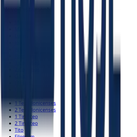
Novo Testamento
Mateus
Marcos
Lucas
João
Atos
Romanos
1 Coríntios
2 Coríntios
Gálatas
Efésios
Filipenses
Colossenses
1 Tessalonicenses
2 Tessalonicenses
1 Timóteo
2 Timóteo
Tito
Filemom