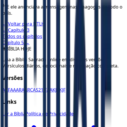
44
E ele anunciava a mensagem nas sinagogas de todo o
país.
← Voltar para
NTLH
← Capítulo
3
Todos os capítulos
Capítulo
5
→
✝️
BÍBLIA HOJE
Leia a Bíblia Sagrada online em diversas versões.
Versículos diários, devocionais e navegação completa.
Versões
ACF
AA
ARA
ARC
AS21
JFAA
KJA
KJF
Links
Ler a Bíblia
Política de Privacidade