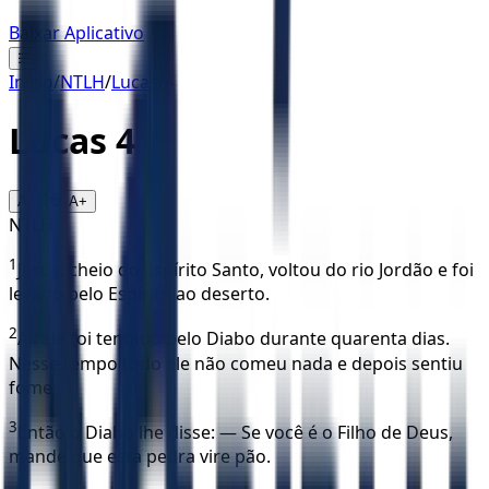
Baixar Aplicativo
☰
Início
/
NTLH
/
Lucas
/
4
Lucas
4
16
A-
A+
NTLH
1
Jesus, cheio do Espírito Santo, voltou do rio Jordão e foi
levado pelo Espírito ao deserto.
2
Ali ele foi tentado pelo Diabo durante quarenta dias.
Nesse tempo todo ele não comeu nada e depois sentiu
fome.
3
Então o Diabo lhe disse: — Se você é o Filho de Deus,
mande que esta pedra vire pão.