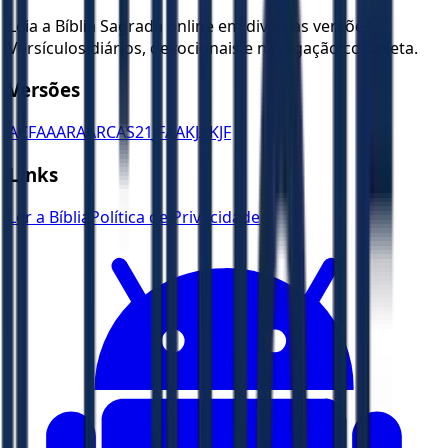
Leia a Bíblia Sagrada online em diversas versões.
Versículos diários, devocionais e navegação completa.
Versões
ACF
AA
ARA
ARC
AS21
JFAA
KJA
KJF
Links
Ler a Bíblia
Política de Privacidade