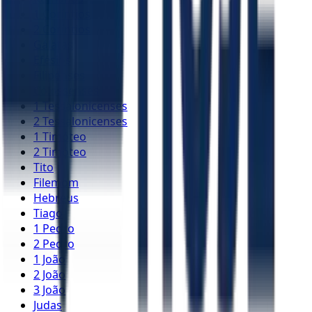
1 Coríntios
2 Coríntios
Gálatas
Efésios
Filipenses
Colossenses
1 Tessalonicenses
2 Tessalonicenses
1 Timóteo
2 Timóteo
Tito
Filemom
Hebreus
Tiago
1 Pedro
2 Pedro
1 João
2 João
3 João
Judas