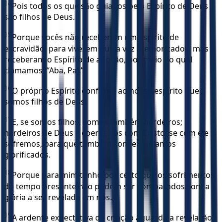
14
Pois todos os que são guiados pelo Espírito de Deus
são filhos de Deus.
15
Porque vocês não receberam um espírito de
escravidão, para viverem outra vez atemorizados, mas
receberam o Espírito de adoção, por meio do qual
clamamos: “Aba, Pai.”
16
O próprio Espírito confirma ao nosso espírito que
somos filhos de Deus.
17
E, se somos filhos, somos também herdeiros;
herdeiros de Deus e coerdeiros com Cristo, se com ele
sofremos, para que também com ele sejamos
glorificados.
18
Porque para mim tenho por certo que os sofrimentos
do tempo presente não podem ser comparados com a
glória a ser revelada em nós.
19
A ardente expectativa da criação aguarda a revelação