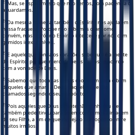
25
Mas, se esperamos o que não vemos, com paciência o
aguardamos.
26
Da mesma maneira, também o Espírito nos ajuda em
nossa fraqueza. Porque não sabemos orar como
convém, mas o próprio Espírito intercede por nós com
gemidos inexprimíveis.
27
E aquele que sonda os corações sabe qual é a mente
do Espírito, porque intercede pelos santos de acordo
com a vontade de Deus.
28
Sabemos que todas as coisas cooperam para o bem
daqueles que amam a Deus, daqueles que são
chamados segundo o seu propósito.
29
Pois aqueles que Deus de antemão conheceu ele
também predestinou para serem conformes à imagem
de seu Filho, a fim de que ele seja o primogênito entre
muitos irmãos.