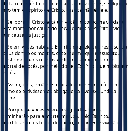
de fato o Espírito de Deus habita em vocês. E, se alguém
não tem o Espírito de Cristo, esse tal não é dele.
10
Se, porém, Cristo está em vocês, o corpo, na verdade,
está morto por causa do pecado, mas o Espírito é vida,
por causa da justiça.
11
Se em vocês habita o Espírito daquele que ressuscitou
Jesus dentre os mortos, esse mesmo que ressuscitou
Cristo dentre os mortos vivificará também o corpo
mortal de vocês, por meio do seu Espírito, que habita em
vocês.
12
Assim, pois, irmãos, somos devedores, não à carne,
como se estivéssemos obrigados a viver segundo a
carne.
13
Porque, se vocês viverem segundo a carne,
caminharão para a morte; mas, se, pelo Espírito,
mortificarem os feitos do corpo, certamente viverão.