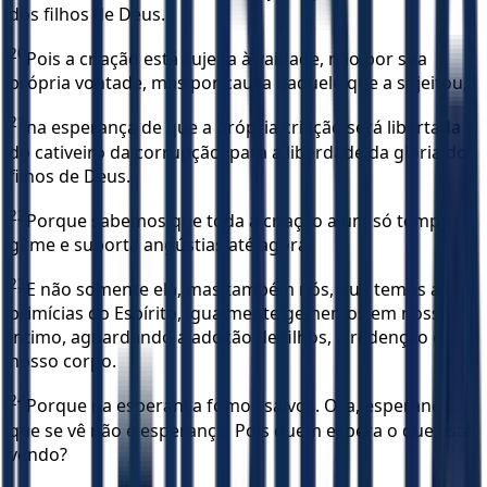
dos filhos de Deus.
20
Pois a criação está sujeita à vaidade, não por sua
própria vontade, mas por causa daquele que a sujeitou,
21
na esperança de que a própria criação será libertada
do cativeiro da corrupção, para a liberdade da glória dos
filhos de Deus.
22
Porque sabemos que toda a criação a um só tempo
geme e suporta angústias até agora.
23
E não somente ela, mas também nós, que temos as
primícias do Espírito, igualmente gememos em nosso
íntimo, aguardando a adoção de filhos, a redenção do
nosso corpo.
24
Porque na esperança fomos salvos. Ora, esperança
que se vê não é esperança. Pois quem espera o que está
vendo?