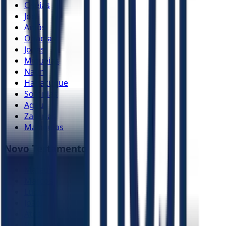
Oséias
Joel
Amós
Obadias
Jonas
Miquéias
Naum
Habacuque
Sofonias
Ageu
Zacarias
Malaquias
Novo Testamento
Mateus
Marcos
Lucas
João
Atos
Romanos