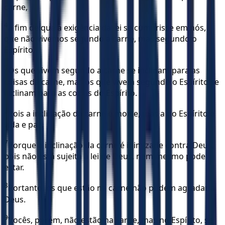
carne,
4
a fim de que a exigência da lei se cumprisse em nós,
que não vivemos segundo a carne, mas segundo o
Espírito.
5
Os que vivem segundo a carne se inclinam para as
coisas da carne, mas os que vivem segundo o Espírito se
inclinam para as coisas do Espírito.
6
Pois a inclinação da carne é morte, mas a do Espírito é
vida e paz.
7
Porque a inclinação da carne é inimizade contra Deus,
pois não está sujeita à lei de Deus, nem mesmo pode
estar.
8
Portanto, os que estão na carne não podem agradar a
Deus.
9
Vocês, porém, não estão na carne, mas no Espírito, se