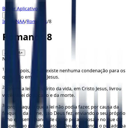
Baixar Aplicativo
☰
Início
/
NAA
/
Romanos
/
8
Romanos
8
16
A-
A+
NAA
1
Agora, pois, já não existe nenhuma condenação para os
que estão em Cristo Jesus.
2
Porque a lei do Espírito da vida, em Cristo Jesus, livrou
você da lei do pecado e da morte.
3
Porque aquilo que a lei não podia fazer, por causa da
fraqueza da carne, isso Deus fez, enviando o seu próprio
Filho em semelhança de carne pecaminosa e no que diz
respeito ao pecado. E assim Deus condenou o pecado na