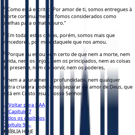
36
Como está escrito: “Por amor de ti, somos entregues à
morte continuamente; fomos considerados como
ovelhas para o matadouro.”
37
Em todas estas coisas, porém, somos mais que
vencedores, por meio daquele que nos amou.
38
Porque eu estou bem certo de que nem a morte, nem
a vida, nem os anjos, nem os principados, nem as coisas
do presente, nem do porvir, nem os poderes,
39
nem a altura, nem a profundidade, nem qualquer
outra criatura poderá nos separar do amor de Deus, que
está em Cristo Jesus, nosso Senhor.
← Voltar para
NAA
← Capítulo
7
Todos os capítulos
Capítulo
9
→
✝️
BÍBLIA HOJE