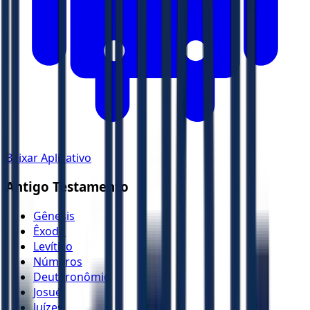
Baixar Aplicativo
Antigo Testamento
Gênesis
Êxodo
Levítico
Números
Deuteronômio
Josué
Juízes