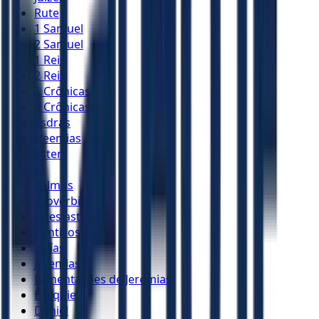
Rute
1 Samuel
2 Samuel
1 Reis
2 Reis
1 Crônicas
2 Crônicas
Esdras
Neemias
Ester
Jó
Salmos
Provérbios
Eclesiastes
Cânticos
Isaías
Jeremias
Lamentações de Jeremias
Ezequiel
Daniel