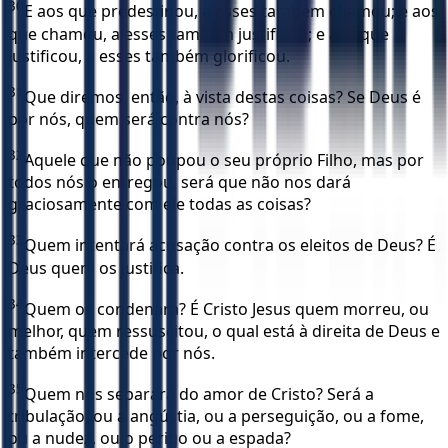
30
E aos que predestinou, a esses também chamou; e aos
que chamou, a esses também justificou; e aos que
justificou, a esses também glorificou.
31
Que diremos, então, à vista destas coisas? Se Deus é
por nós, quem será contra nós?
32
Aquele que não poupou o seu próprio Filho, mas por
todos nós o entregou, será que não nos dará
graciosamente com ele todas as coisas?
33
Quem intentará acusação contra os eleitos de Deus? É
Deus quem os justifica.
34
Quem os condenará? É Cristo Jesus quem morreu, ou
melhor, quem ressuscitou, o qual está à direita de Deus e
também intercede por nós.
35
Quem nos separará do amor de Cristo? Será a
tribulação, ou a angústia, ou a perseguição, ou a fome,
ou a nudez, ou o perigo ou a espada?