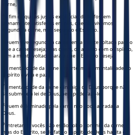
carne,
4
a fim de que as justas exigências da lei fossem
plenamente satisfeitas em nós, que não vivemos
segundo a carne, mas segundo o Espírito.
5
Quem vive segundo a carne tem a mente voltada para o
que a carne deseja; mas quem, de acordo com o Espírito,
tem a mente voltada para o que o Espírito deseja.
6
A mentalidade da carne é morte, mas a mentalidade do
Espírito é vida e paz;
7
a mentalidade da carne é inimiga de Deus porque não
se submete à lei de Deus, nem pode fazê-lo.
8
Quem é dominado pela carne não pode agradar a
Deus.
9
Entretanto, vocês não estão sob o domínio da carne,
mas do Espírito, se de fato o Espírito de Deus habita em