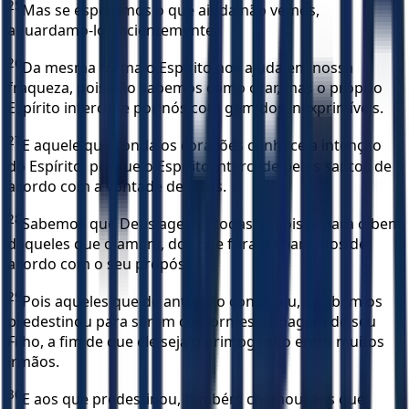
25
Mas se esperamos o que ainda não vemos,
aguardamo-lo pacientemente.
26
Da mesma forma o Espírito nos ajuda em nossa
fraqueza, pois não sabemos como orar, mas o próprio
Espírito intercede por nós com gemidos inexprimíveis.
27
E aquele que sonda os corações conhece a intenção
do Espírito, porque o Espírito intercede pelos santos de
acordo com a vontade de Deus.
28
Sabemos que Deus age em todas as coisas para o bem
daqueles que o amam, dos que foram chamados de
acordo com o seu propósito.
29
Pois aqueles que de antemão conheceu, também os
predestinou para serem conformes à imagem de seu
Filho, a fim de que ele seja o primogênito entre muitos
irmãos.
30
E aos que predestinou, também chamou; aos que