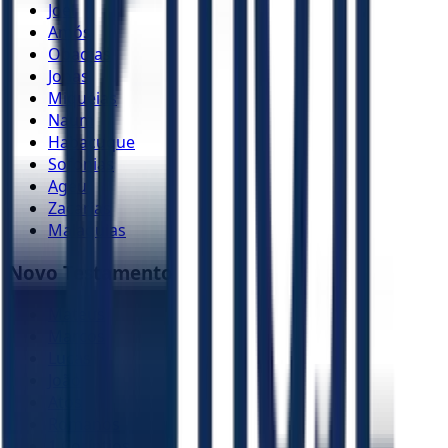
Joel
Amós
Obadias
Jonas
Miquéias
Naum
Habacuque
Sofonias
Ageu
Zacarias
Malaquias
Novo Testamento
Mateus
Marcos
Lucas
João
Atos
Romanos
1 Coríntios