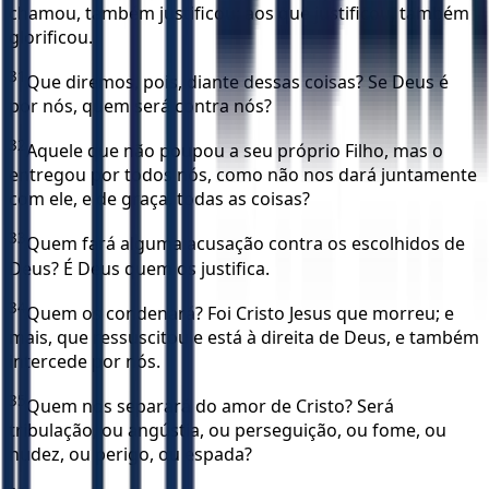
chamou, também justificou; aos que justificou, também
glorificou.
31
Que diremos, pois, diante dessas coisas? Se Deus é
por nós, quem será contra nós?
32
Aquele que não poupou a seu próprio Filho, mas o
entregou por todos nós, como não nos dará juntamente
com ele, e de graça, todas as coisas?
33
Quem fará alguma acusação contra os escolhidos de
Deus? É Deus quem os justifica.
34
Quem os condenará? Foi Cristo Jesus que morreu; e
mais, que ressuscitou e está à direita de Deus, e também
intercede por nós.
35
Quem nos separará do amor de Cristo? Será
tribulação, ou angústia, ou perseguição, ou fome, ou
nudez, ou perigo, ou espada?