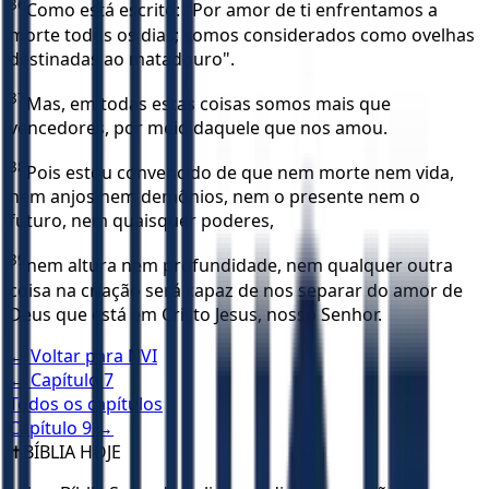
36
Como está escrito: "Por amor de ti enfrentamos a
morte todos os dias; somos considerados como ovelhas
destinadas ao matadouro".
37
Mas, em todas estas coisas somos mais que
vencedores, por meio daquele que nos amou.
38
Pois estou convencido de que nem morte nem vida,
nem anjos nem demônios, nem o presente nem o
futuro, nem quaisquer poderes,
39
nem altura nem profundidade, nem qualquer outra
coisa na criação será capaz de nos separar do amor de
Deus que está em Cristo Jesus, nosso Senhor.
← Voltar para
NVI
← Capítulo
7
Todos os capítulos
Capítulo
9
→
✝️
BÍBLIA HOJE