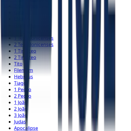
2 Coríntios
Gálatas
Efésios
Filipenses
Colossenses
1 Tessalonicenses
2 Tessalonicenses
1 Timóteo
2 Timóteo
Tito
Filemom
Hebreus
Tiago
1 Pedro
2 Pedro
1 João
2 João
3 João
Judas
Apocalipse