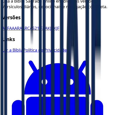
Leia a Bíblia Sagrada online em diversas versões.
Versículos diários, devocionais e navegação completa.
Versões
ACF
AA
ARA
ARC
AS21
JFAA
KJA
KJF
Links
Ler a Bíblia
Política de Privacidade