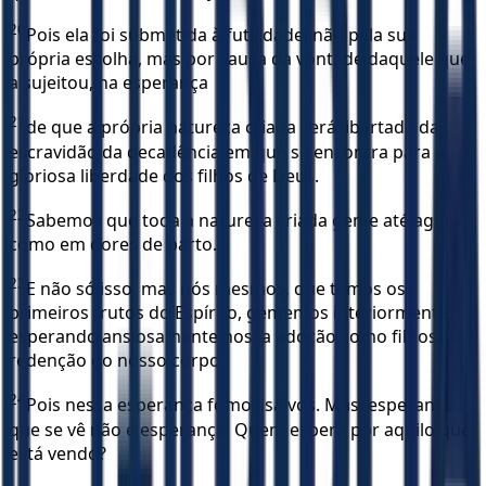
20
Pois ela foi submetida à futilidade, não pela sua
própria escolha, mas por causa da vontade daquele que
a sujeitou, na esperança
21
de que a própria natureza criada será libertada da
escravidão da decadência em que se encontra para a
gloriosa liberdade dos filhos de Deus.
22
Sabemos que toda a natureza criada geme até agora,
como em dores de parto.
23
E não só isso, mas nós mesmos, que temos os
primeiros frutos do Espírito, gememos interiormente,
esperando ansiosamente nossa adoção como filhos, a
redenção do nosso corpo.
24
Pois nessa esperança fomos salvos. Mas, esperança
que se vê não é esperança. Quem espera por aquilo que
está vendo?