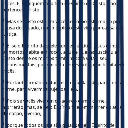
vocês. E, se alguém não tem o Espírito de Cristo, não
pertence a Cristo.
10
Mas se Cristo está em vocês, o corpo está morto por
causa do pecado, mas o espírito está vivo por causa da
justiça.
11
E, se o Espírito daquele que ressuscitou Jesus dentre
os mortos habita em vocês, aquele que ressuscitou a
Cristo dentre os mortos também dará vida a seus
corpos mortais, por meio do seu Espírito, que habita em
vocês.
12
Portanto, irmãos, estamos em dívida, não para com a
carne, para vivermos sujeitos a ela.
13
Pois se vocês viverem de acordo com a carne,
morrerão; mas, se pelo Espírito fizerem morrer os atos
do corpo, viverão,
14
porque todos os que são guiados pelo Espírito de