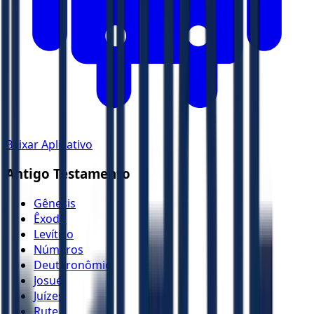
Baixar Aplicativo
Antigo Testamento
Gênesis
Êxodo
Levítico
Números
Deuteronômio
Josué
Juízes
Rute