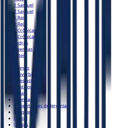
1 Samuel
2 Samuel
1 Reis
2 Reis
1 Crônicas
2 Crônicas
Esdras
Neemias
Ester
Jó
Salmos
Provérbios
Eclesiastes
Cânticos
Isaías
Jeremias
Lamentações de Jeremias
Ezequiel
Daniel
Oséias