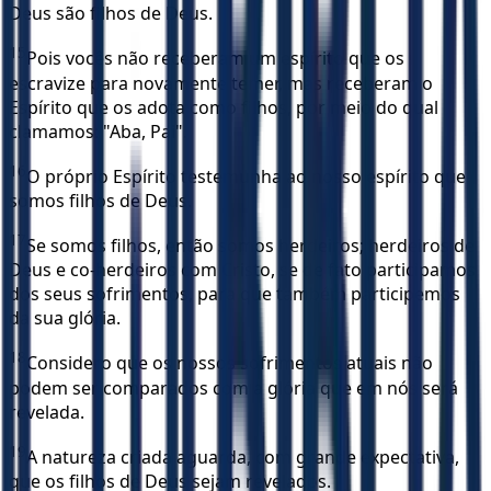
Deus são filhos de Deus.
15
Pois vocês não receberam um espírito que os
escravize para novamente temer, mas receberam o
Espírito que os adota como filhos, por meio do qual
clamamos: "Aba, Pai".
16
O próprio Espírito testemunha ao nosso espírito que
somos filhos de Deus.
17
Se somos filhos, então somos herdeiros; herdeiros de
Deus e co-herdeiros com Cristo, se de fato participamos
dos seus sofrimentos, para que também participemos
da sua glória.
18
Considero que os nossos sofrimentos atuais não
podem ser comparados com a glória que em nós será
revelada.
19
A natureza criada aguarda, com grande expectativa,
que os filhos de Deus sejam revelados.