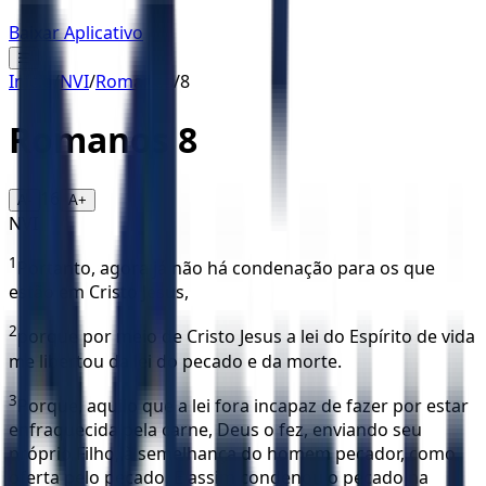
Baixar Aplicativo
☰
Início
/
NVI
/
Romanos
/
8
Romanos
8
16
A-
A+
NVI
1
Portanto, agora já não há condenação para os que
estão em Cristo Jesus,
2
porque por meio de Cristo Jesus a lei do Espírito de vida
me libertou da lei do pecado e da morte.
3
Porque, aquilo que a lei fora incapaz de fazer por estar
enfraquecida pela carne, Deus o fez, enviando seu
próprio Filho, à semelhança do homem pecador, como
oferta pelo pecado. E assim condenou o pecado na