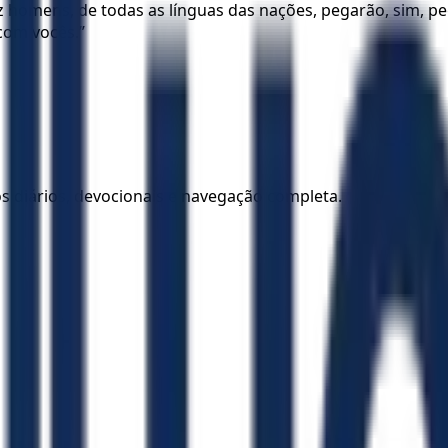
z homens, de todas as línguas das nações, pegarão, sim, pe
com vocês.”
los diários, devocionais e navegação completa.