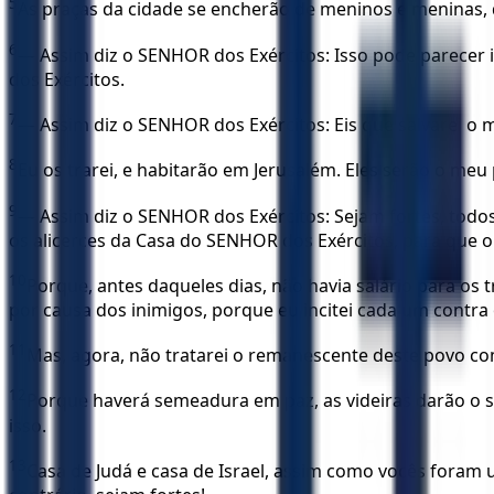
5
As praças da cidade se encherão de meninos e meninas, 
6
— Assim diz o SENHOR dos Exércitos: Isso pode parecer 
dos Exércitos.
7
— Assim diz o SENHOR dos Exércitos: Eis que salvarei o m
8
Eu os trarei, e habitarão em Jerusalém. Eles serão o meu 
9
— Assim diz o SENHOR dos Exércitos: Sejam fortes, todos
os alicerces da Casa do SENHOR dos Exércitos, para que o
10
Porque, antes daqueles dias, não havia salário para os
por causa dos inimigos, porque eu incitei cada um contra
11
Mas, agora, não tratarei o remanescente deste povo co
12
Porque haverá semeadura em paz, as videiras darão o seu
isso.
13
Casa de Judá e casa de Israel, assim como vocês foram