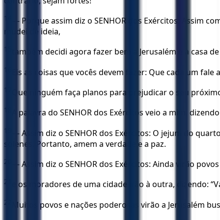
contrário, sejam fortes!
14
— Porque assim diz o SENHOR dos Exércitos: Assim como
mudei de ideia,
15
também decidi agora fazer bem a Jerusalém e à casa de
16
Eis as coisas que vocês devem fazer: Que cada um fale 
17
Que ninguém faça planos para prejudicar o seu próximo
18
A palavra do SENHOR dos Exércitos veio a mim, dizendo
19
— Assim diz o SENHOR dos Exércitos: O jejum do quarto m
solenes. Portanto, amem a verdade e a paz.
20
— Assim diz o SENHOR dos Exércitos: Ainda virão povos
21
e os moradores de uma cidade irão à outra, dizendo: “
22
Muitos povos e nações poderosas virão a Jerusalém bus