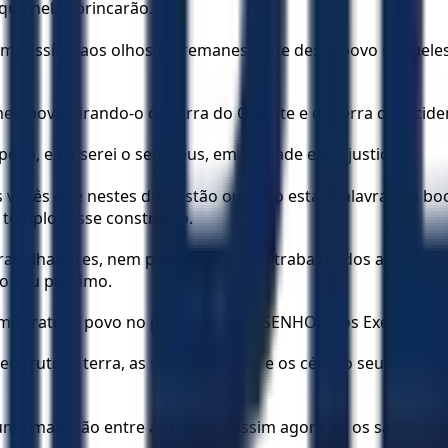
que nelas brincarão.
impossível aos olhos do remanescente deste povo naqueles
eu povo, tirando-o da terra do Oriente e da terra do Ocide
povo, e eu serei o seu Deus, em verdade e em justiça.
 vocês que nestes dias estão ouvindo estas palavras da bo
 templo fosse construído.
 trabalhadores, nem pagamento pelo trabalho dos animais. 
 o seu próximo.
mo tratei o povo no passado, diz o SENHOR dos Exércitos.
 fruto, a terra, as suas colheitas, e os céus, o seu orval
 uma maldição entre as nações, assim agora eu os salvarei