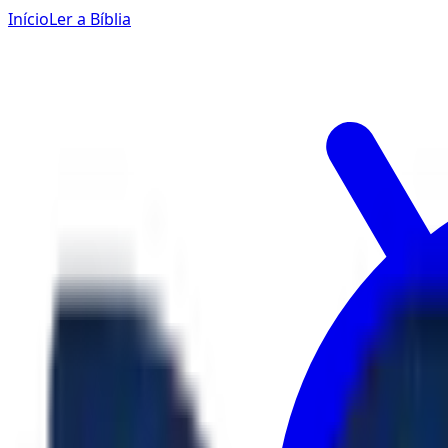
Início
Ler a Bíblia