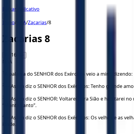
Baixar Aplicativo
☰
Início
/
NAA
/
Zacarias
/
8
Zacarias
8
16
A-
A+
NAA
1
A palavra do SENHOR dos Exércitos veio a mim, dizendo:
2
— Assim diz o SENHOR dos Exércitos: Tenho grande amor 
3
— Assim diz o SENHOR: Voltarei para Sião e habitarei n
“Monte Santo”.
4
— Assim diz o SENHOR dos Exércitos: Os velhos e as velh
idade.