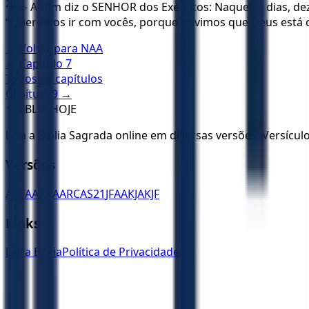
23
— Assim diz o SENHOR dos Exércitos: Naqueles dias, de
“Queremos ir com vocês, porque ouvimos que Deus está 
← Voltar para
NAA
← Capítulo
7
Todos os capítulos
Capítulo
9
→
✝️
BÍBLIA HOJE
Leia a Bíblia Sagrada online em diversas versões. Versícu
Versões
ACF
AA
ARA
ARC
AS21
JFAA
KJA
KJF
Links
Ler a Bíblia
Política de Privacidade