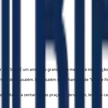
por Sião. É um amor tão grande que me leva à indignação 
o meio de Jerusalém. E Jerusalém será chamada de “Cidade 
as voltarão a sentar-se nas praças de Jerusalém, levando 