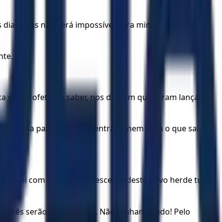
 dias, mas não será impossível para mim, diz o SENHOR
nte.
ca dos profetas, a saber, nos dias em que foram lançados
Não havia paz para o que entrava, nem para o que saía,
ho. E farei com que o remanescente deste povo herde tudo
, e vocês serão uma bênção. Não tenham medo! Pelo