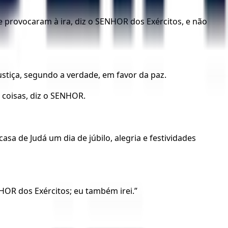
 provocaram à ira, diz o SENHOR dos Exércitos, e não
stiça, segundo a verdade, em favor da paz.
 coisas, diz o SENHOR.
sa de Judá um dia de júbilo, alegria e festividades
HOR dos Exércitos; eu também irei.”