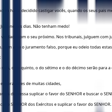
 eu havia decidido castigar vocês, quando os seus pais me
 Judá nestes dias. Não tenham medo!
a verdade com o seu próximo. Nos tribunais, julguem com ju
, nem ame o juramento falso, porque eu odeio todas estas
:
ês, o do quinto, o do sétimo e o do décimo serão para a ca
 e moradores de muitas cidades,
Vamos depressa suplicar o favor do SENHOR e buscar o SEN
car o SENHOR dos Exércitos e suplicar o favor do SENHOR.