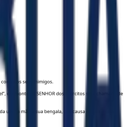
contra os seus inimigos.
Fiel”, e o monte do SENHOR dos Exércitos será chamado de
cada um na mão a sua bengala, por causa da sua muita